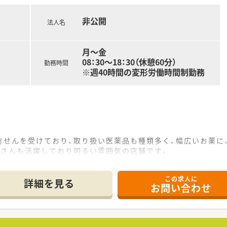
プを目指したい方
非公開
法人名
月～金
08：30～18：30（休憩60分）
勤務時間
※週40時間の変形労働時間制勤務
方せんを受けており、取り扱い医薬品も種類多く、幅広いお薬に
師さんも活躍しており明るい雰囲気の店舗です。
この求人に
プ含む）調剤薬局を展開している宮城県本社の総合商社。東証1部
詳細を見る
お問い合わせ
長く安心して勤務できます。
おり、美術館、水族館の運営、仙台に本拠地を構えるプロ野球チ
り、家族等関係者を含めると実質10,000人規模の大企業。