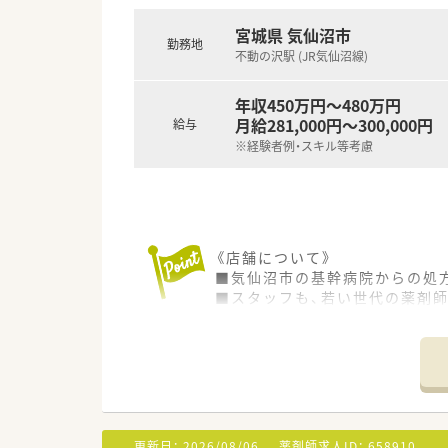
・薬剤師としてのステップアッ
宮城県 気仙沼市
勤務地
不動の沢駅 (JR気仙沼線)
年収450万円～480万円
月給281,000円～300,000円
給与
※経験者例・スキル等考慮
《店舗について》
■気仙沼市の基幹病院からの処
■スタッフも、若い世代の薬剤
《こんな会社です》
■全国に100店舗以上（グルー
企業の安定性は抜群ですので、
■地域貢献活動にも力を入れて
業です。
■従業員が全体で約5,000人お
更新日：
2026/08/06
薬剤師求人ID：
658910