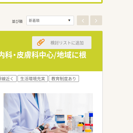
並び順
検討リストに追加
/内科・皮膚科中心/地域に根
幹線近く
生活環境充実
教育制度あり