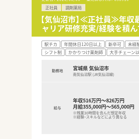
社会的信用も厚い会社のため、
正社員
調剤薬局
■監査システムなどの機械化が
■病院門前・医療モール・クリ
【気仙沼市】≪正社員≫年収
■産育休取得者・時短制度適用
ャリア研修充実/経験を積
■借り上げ社宅制度を導入してお
■年間休日は124日ございます
■週40時間のシフト勤務で、残
駅チカ
年間休日120日以上
新卒可
未経
■契約社員制度（30時間勤務）
シフト制
かかりつけ薬剤師
大手チェーン
■薬剤師1人あたり20～25枚
宮城県 気仙沼市
勤務地
南気仙沼駅 (JR気仙沼線)
年収516万円～826万円
月給355,000円～565,000円
給与
※残業30時間を含んだ想定年収
※経験・スキルなどにより異なる