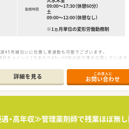
火水木金
09:00～17:30（休憩60分）
勤務時間
土
09:00～12:00（休憩なし）
※1ヵ月単位の変形労働勤務制
道45号線沿いに位置し車通勤も可能でございます。
膚科をメインに1日あたり40～50枚の処方箋を応需しています
在籍しており、ゆとりを持って業務に取り組める環境です。
この求人に
詳細を見る
お問い合わせ
東北エリアを中心にグループ全体で21店舗を順調に展開してい
運営しているため、安定した経営基盤を持ち安心して勤務できま
め、調剤過誤防止と業務効率化を図り対人業務に注力する体制で
がりを大切にし、きめ細やかな対応ができる方が活躍しています
えており、無理な店舗異動を望まない方が多く在籍しています。
円優遇・高年収≫管理薬剤師で残業ほぼ無し
っくりと患者様と向き合いたいと考える薬剤師の方に適していま