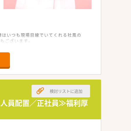
陣はいつも現場目線でいてくれる社風の
感もございます。
、勉強会などキチンとした教育環境の中
しながらステップアップ出来るような環
検討リストに追加
。
る人員配置／正社員≫福利厚