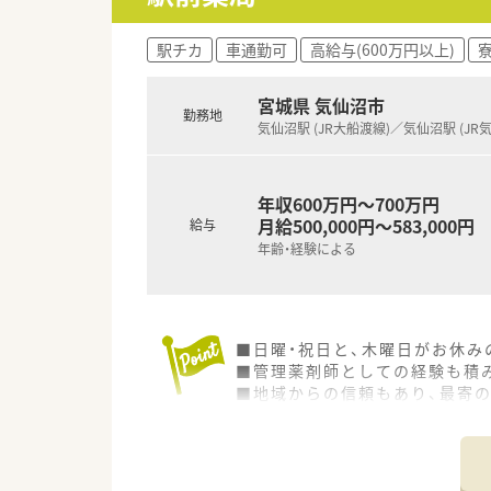
駅チカ
車通勤可
高給与(600万円以上)
宮城県 気仙沼市
勤務地
気仙沼駅 (JR大船渡線)／気仙沼駅 (JR
年収600万円～700万円
月給500,000円～583,000円
給与
年齢・経験による
■日曜・祝日と、木曜日がお休み
■管理薬剤師としての経験も積
■地域からの信頼もあり、最寄
■内科と心療内科の処方せんが