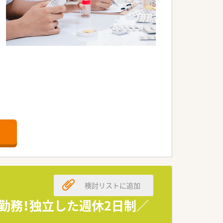
。
る企業でございます。
す。
す。
検討リストに追加
。
勤務！独立した週休2日制／
す。