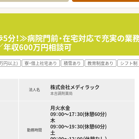
歩5分！≫病院門前・在宅対応で充実の業
年収600万円相談可
0万円以上)
寮・借上社宅あり
積雪あり
教育制度あり
シフト制
株式会社メディラック
法人名
本吉調剤薬局
月火水金
09：00～17：30(休憩60分)
木
09：00～19：30(休憩60分)
勤務時間
土
09：00～12：00（休憩なし）