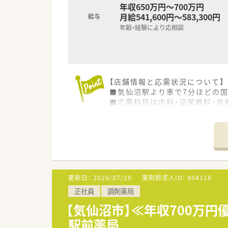
年収650万円～700万円
月給541,600円～583,300円
給与
年齢・経験により応相談
【店舗情報と応需状況について】
■気仙沼駅より車で7分ほどの国
■応需科目は内科・泌尿器科・皮
■薬剤師3名体制で事務員も3名
【法人特徴について】
■創業25年以上の歴史を持ち、
■調剤事業に加えて介護事業も
■最新機器の導入を積極的に進
更新日：
2026/07/10
薬剤師求人ID：
404118
【こんな方が活躍中】
正社員
調剤薬局
■地域に密着して患者様との繋
■腰を据えて長く働きたいと考
【気仙沼市】≪年収700万
■落ち着いた雰囲気の中で、じ
駅前薬局