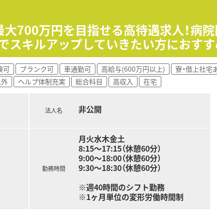
従業員にとってアドバンテージが大きいです。
進んでいる店舗も多い為、調剤過誤件数なども非常に少ないのも
ニック前など様々な薬局での経験も積む事ができます。
最大700万円を目指せる高待遇求人！病院
者も非常に多い為、子育て中の薬剤師様にも非常働きやすい職場
んでスキルアップしていきたい方におすす
り、最大8万円まで補助がございます。（実家からの勤務の場合
。
業は1分単位で支給されます。
験可
ブランク可
車通勤可
高給与(600万円以上)
寮・借上社宅
もございまして、給与も16分割で支給されます。
以外
ヘルプ体制充実
総合科目
高収入
在宅
の処方箋を目安に人員配置しています。服薬指導重視で患者に寄
非公開
法人名
月火水木金土
8:15～17:15（休憩60分）
9:00～18:00（休憩60分）
9:30～18:30（休憩60分）
勤務時間
※週40時間のシフト勤務
※1ヶ月単位の変形労働時間制