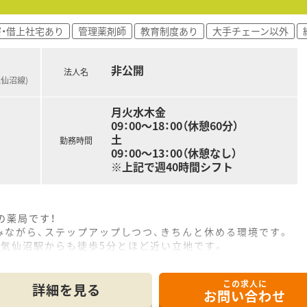
寮・借上社宅あり
管理薬剤師
教育制度あり
大手チェーン以外
非公開
法人名
気仙沼線)
月火水木金
09：00～18：00（休憩60分）
土
勤務時間
09：00～13：00（休憩なし）
※上記で週40時間シフト
の薬局です！
みながら、ステップアップしつつ、きちんと休める環境です。
の気仙沼駅からも徒歩5分とほど近い立地です。
主ですが、その他の科目を面対応で受けています。
この求人に
詳細を見る
お問い合わせ