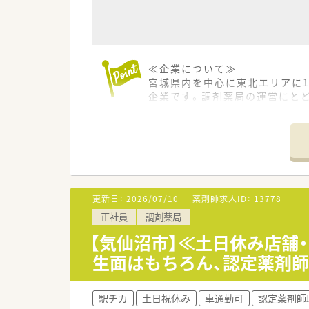
≪企業について≫
宮城県内を中心に東北エリアに
企業です。調剤薬局の運営にとど
≪教育制度充実！≫
社員教育についても力を入れて
で様々な取り組みを行っていま
若い優秀な人材を育成すること
境も整えています。
更新日：
2026/07/10
薬剤師求人ID：
13778
≪薬局について≫
正社員
調剤薬局
病院門前で複数科目応需してま
1日60枚ほどの処方箋を応需し
【気仙沼市】≪土日休み店舗
木曜日は19時まで営業しており
生面はもちろん、認定薬剤師
ワークライフバランスを重視し
≪こんな方におススメ≫
駅チカ
土日祝休み
車通勤可
認定薬剤師
・在宅に携わりたい方