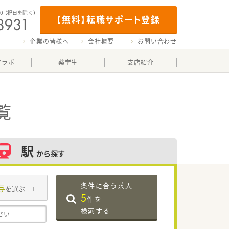
00
（祝日を除く）
【無料】転職サポート登録
企業の皆様へ
会社概要
お問い合わせ
マラボ
薬学生
支店紹介
覧
駅
から探す
条件に合う求人
与
を選ぶ
5
件を
検索する