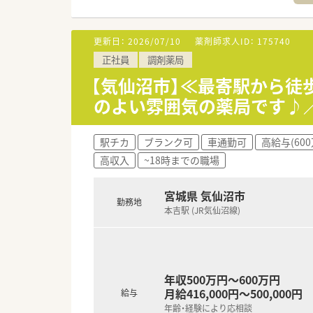
更新日：
2026/07/10
薬剤師求人ID：
175740
正社員
調剤薬局
【気仙沼市】≪最寄駅から徒
のよい雰囲気の薬局です♪／
駅チカ
ブランク可
車通勤可
高給与(60
高収入
~18時までの職場
宮城県 気仙沼市
勤務地
本吉駅 (JR気仙沼線)
年収500万円～600万円
月給416,000円～500,000円
給与
年齢・経験により応相談