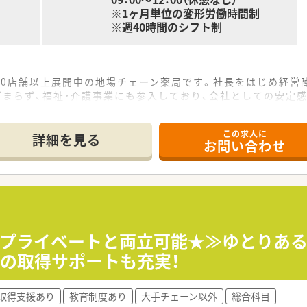
※1ヶ月単位の変形労働時間制
※週40時間のシフト制
10店舗以上展開中の地場チェーン薬局です。社長をはじめ経営
まらず、福祉・介護事業にも参入しており、会社としての安定
この求人に
おり、新しい技術や共有すべき情報について本社研修、セミナー
詳細を見る
お問い合わせ
す。
は、会社の要であると考え、若い薬剤師さん、事務さんが仕事を
す。
ており、後ろはあまり伸びないので残業がほとんど発生しません
・プライベートと両立可能★≫ゆとりあ
、メリハリをつけて働けます。
の取得サポートも充実！
ている方にお勧めの職場環境です。
取得支援あり
教育制度あり
大手チェーン以外
総合科目