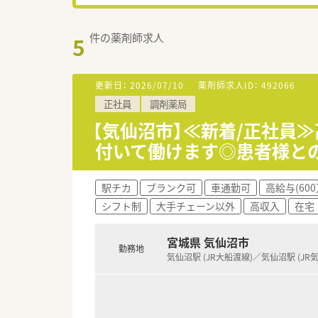
件の薬剤師求人
5
更新日：
2026/07/10
薬剤師求人ID：
492066
正社員
調剤薬局
【気仙沼市】≪新着/正社員≫
付いて働けます◎患者様と
駅チカ
ブランク可
車通勤可
高給与(60
シフト制
大手チェーン以外
高収入
在宅
宮城県 気仙沼市
勤務地
気仙沼駅 (JR大船渡線)／気仙沼駅 (JR