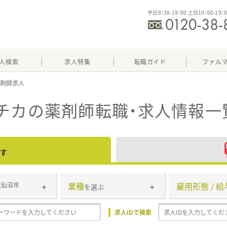
平日9：30-19：00 土日10：00-19：
人検索
求人特集
転職ガイド
ファル
チカ
の薬剤師転職・求人情報一
す
業種
雇用形態 / 給
気仙沼市
を選ぶ
求人IDで検索