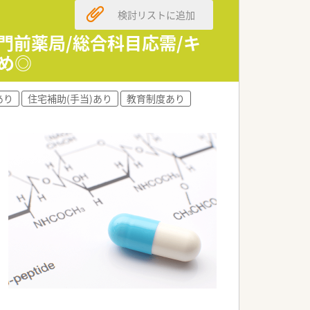
検討リストに追加
特徴です。
門前薬局/総合科目応需/キ
です。
め◎
は、適用外になります）
あり
住宅補助(手当)あり
教育制度あり
り添い業務を進められる環境です。