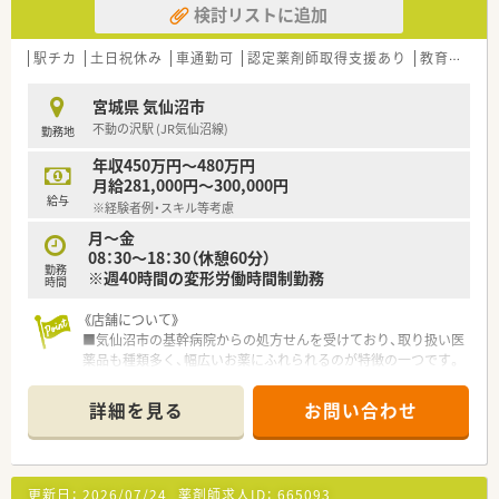
検討リストに追加
1日60枚ほどの処方箋を応需しており、後ろはあまり伸びないの
で残業がほとんど発生しません。
木曜日は19時まで営業しており、メリハリをつけて働けます。
駅チカ
土日祝休み
車通勤可
認定薬剤師取得支援あり
教育制度あり
ワークライフバランスを重視している方にお勧めの職場環境で
す。
宮城県 気仙沼市
不動の沢駅 (JR気仙沼線)
勤務地
≪こんな方におススメ≫
・在宅に携わりたい方
年収450万円～480万円
・薬剤師としてのステップアップを目指したい方
月給281,000円～300,000円
給与
※経験者例・スキル等考慮
月～金
08：30～18：30（休憩60分）
勤務
※週40時間の変形労働時間制勤務
時間
《店舗について》
■気仙沼市の基幹病院からの処方せんを受けており、取り扱い医
薬品も種類多く、幅広いお薬にふれられるのが特徴の一つです。
■スタッフも、若い世代の薬剤師さんも活躍しており明るい雰囲
気の店舗です。
詳細を見る
お問い合わせ
《こんな会社です》
■全国に100店舗以上（グループ含む）調剤薬局を展開している
宮城県本社の総合商社。東証1部上場です。
更新日：
2026/07/24
薬剤師求人ID：
665093