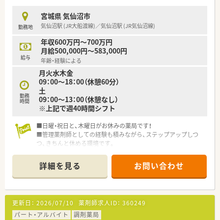
宮城県 気仙沼市
気仙沼駅 (JR大船渡線)／気仙沼駅 (JR気仙沼線)
勤務地
年収600万円～700万円
月給500,000円～583,000円
給与
年齢・経験による
月火水木金
09：00～18：00（休憩60分）
土
勤務
09：00～13：00（休憩なし）
時間
※上記で週40時間シフト
■日曜・祝日と、木曜日がお休みの薬局です！
■管理薬剤師としての経験も積みながら、ステップアップしつ
つ、きちんと休める環境です。
■地域からの信頼もあり、最寄の気仙沼駅からも徒歩5分とほど
近い立地です。
詳細を見る
お問い合わせ
■内科と心療内科の処方せんが主ですが、その他の科目を面対応
で受けています。
更新日：
2026/07/10
薬剤師求人ID：
360249
パート・アルバイト
調剤薬局