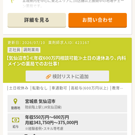
宮城県内を中心に東北エリアに10店舗以上展開中の地場チェー
ン薬局です。
社長をはじめ、経営陣はいつも現場目線でいてくれる社風の企業
です。
詳細を見る
お問い合わせ
調剤薬局の運営にとどまらず、福祉・介護事業にも参入してお
り、会社としての安定感もございます。
≪おすすめポイント☆教育制度・設備充実≫
更新日：
2026/07/10
薬剤師求人ID：
423167
教育に力を入れており、本社研修やセミナー、勉強会など様々な
取り組みを行っています。
正社員
調剤薬局
若年層のスタッフが仕事をしながらステップアップ出来るよう
【気仙沼市】≪年収600万円相談可能≫土日の連休あり、内科
な環境を整えています。
メインの薬局でのお仕事！
また、業務効率化のため、最新機器の導入を積極的に行い、薬物
事故防止はもちろん、本来業務に費やすはずだった時間を、患者
検討リストに追加
様との時間に変えるよう努めております。
≪薬局について≫
土日祝休み
転勤なし
車通勤可
高給与(600万円以上)
教育制度あり
本吉津谷インターチェンジからもほど近く、市外からの通勤にも
便利な立地です。
宮城県 気仙沼市
徒歩圏内にコンビニやお車5分の位置に海水浴場もあり、自然を
陸前階上駅 (JR気仙沼線)
勤務地
感じながらご勤務いただけます。
内科クリニック門前の処方せんを受けている調剤薬局で、処方箋
年収550万円～600万円
も1日20枚程度と落ち着いていますので、急がず落ち着いて調剤
月給343,750円～375,000円
業務を行うことが出来ます。
給与
※経験者例・スキル等考慮