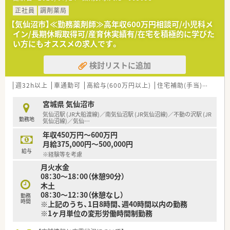
企業の安定性は抜群ですので、長く安心して勤務できます。
■地域貢献活動にも力を入れており、美術館、水族館の運営、仙
正社員
調剤薬局
台に本拠地を構えるプロ野球チームのオフィシャルスポンサー
【気仙沼市】≪勤務薬剤師≫高年収600万円相談可/小児科メ
を担う企業です。
イン/長期休暇取得可/産育休実績有/在宅を積極的に学びた
■従業員が全体で約5,000人おり、家族等関係者を含めると実質
い方にもオススメの求人です。
10,000人規模の大企業。
社会的信用も厚い会社のため、従業員にとってアドバンテージ
検討リストに追加
が大きいです。
■監査システムなどの機械化が進んでいる店舗も多い為、調剤過
誤件数なども非常に少ないのも特徴です。
週32h以上
車通勤可
高給与(600万円以上)
住宅補助(手当)あり
積
■病院門前・医療モール・クリニック前など様々な薬局での経験
も積む事ができます。
宮城県 気仙沼市
■産育休取得者・時短制度適用者も非常に多い為、子育て中の薬
気仙沼駅 (JR大船渡線)／南気仙沼駅 (JR気仙沼線)／不動の沢駅 (JR
勤務地
剤師様にも非常働きやすい職場です。
気仙沼線)／気仙
…
■借り上げ社宅制度を導入しており、最大8万円まで補助がござ
年収450万円～600万円
います。（実家からの勤務の場合は、適用外になります）
月給375,000円～500,000円
■年間休日は124日ございます。
給与
※経験等を考慮
■週40時間のシフト勤務で、残業は1分単位で支給されます。
月火水金
■契約社員制度（30時間勤務）もございまして、給与も16分割で
08：30～18：00（休憩90分）
支給されます。
木土
■薬剤師1人あたり20～25枚の処方箋を目安に人員配置してい
08：30～12：30（休憩なし）
ます。服薬指導重視で患者に寄り添い業務を進められる環境で
勤務
時間
※上記のうち、1日8時間、週40時間以内の勤務
す。
※1ヶ月単位の変形労働時間制勤務