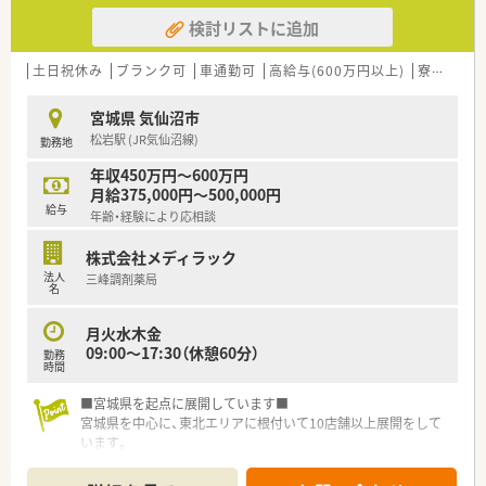
検討リストに追加
土日祝休み
ブランク可
車通勤可
高給与(600万円以上)
寮・借上社宅あり
宮城県 気仙沼市
松岩駅 (JR気仙沼線)
勤務地
年収450万円～600万円
月給375,000円～500,000円
給与
年齢・経験により応相談
株式会社メディラック
法人
三峰調剤薬局
名
月火水木金
09:00～17:30（休憩60分）
勤務
時間
■宮城県を起点に展開しています■
宮城県を中心に、東北エリアに根付いて10店舗以上展開をして
います。
社長をはじめ、経営陣はいつも現場目線でいてくれる社風の企業
です。