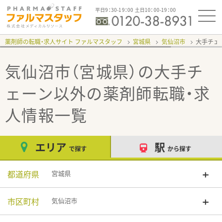
平日9：30-19：00 土日10：00-19：00
薬剤師の転職・求人サイト ファルマスタッフ
宮城県
気仙沼市
大手チェ
気仙沼市（宮城県）の大手チ
ェーン以外
の薬剤師転職・求
人情報一覧
エリア
駅
で探す
から探す
都道府県
宮城県
市区町村
気仙沼市