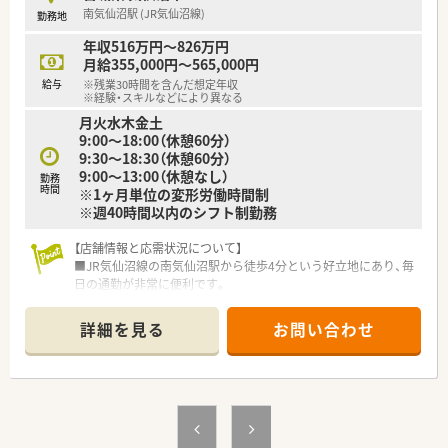
南気仙沼駅 (JR気仙沼線)
勤務地
【こんな方にオススメ】
■総合科目の処方箋に触れながら幅広い薬学知識を身につけ、薬
年収516万円～826万円
剤師としての専門性を高めたい方に最適です。
月給355,000円～565,000円
■在宅医療のノウハウをしっかりと学び、地域医療の最前線で貢
給与
※残業30時間を含んだ想定年収
献したいと考えている方におすすめの職場です。
※経験・スキルなどにより異なる
■プライベートの時間も大切にしながら、安定した収入と充実し
月火水木金土
た福利厚生の中で長く働きたい方に向いています。
9:00～18:00（休憩60分）
9:30～18:30（休憩60分）
9:00～13:00（休憩なし）
勤務
時間
※1ヶ月単位の変形労働時間制
※週40時間以内のシフト制勤務
【店舗情報と応需状況について】
■JR気仙沼線の南気仙沼駅から徒歩4分という好立地にあり、毎
日の通勤が非常に便利です。
■内科の処方箋をメインに応需しており、1日あたり約60枚を無
理なく対応しています。
詳細を見る
お問い合わせ
■現在は常勤の薬剤師2名体制で運営しており、互いに連携を取
りながら業務を行っています。
【法人特徴について】
■医療や介護、福祉など5つの柱を持つ健康の総合商社として、
安定した経営基盤があります。
■在宅医療の分野で長年の実績と豊富なノウハウを持ち、地域医