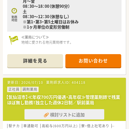
月～金
≪こんな方におススメ≫
08：30～18：00（休憩90分）
・患者様とのコミュニケーションを大切にできる方
土
・薬剤師としてスキルアップを目指す方
08：30～12：30（休憩なし）
勤務
時間
※第1・第3・第5土曜日はお休み
※1ヶ月単位の変形労働制
≪薬局について≫
地域に愛される地元薬局様です。
詳細を見る
お問い合わせ
更新日：
2026/07/10
薬剤師求人ID：
404118
正社員
調剤薬局
【気仙沼市】≪年収700万円優遇・高年収≫管理薬剤師で残業
ほぼ無し勤務！独立した週休2日制／駅前薬局
検討リストに追加
駅チカ
車通勤可
高給与(600万円以上)
寮・借上社宅あり
管理薬剤