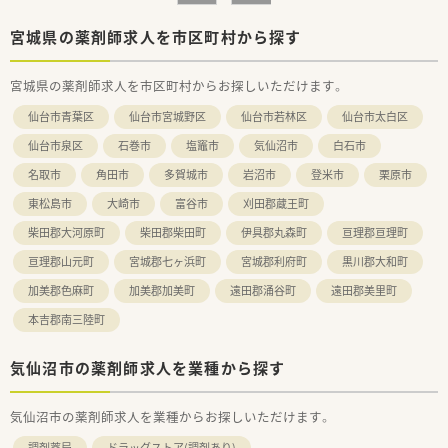
療をリードしている企業です。
■新しい取り組みに積極的で、ドライブスルー薬局の設置など先
宮城県の薬剤師求人を市区町村から探す
進的な薬局運営を行っています。
宮城県の薬剤師求人を市区町村からお探しいただけます。
【こんな方にオススメ】
■内科の処方箋に特化して経験を積み、専門性を高めたいと考え
仙台市青葉区
仙台市宮城野区
仙台市若林区
仙台市太白区
ている方に最適です。
■福利厚生や研修制度が整った安定企業で、長期的なキャリアを
仙台市泉区
石巻市
塩竈市
気仙沼市
白石市
築きたい方におすすめです。
名取市
角田市
多賀城市
岩沼市
登米市
栗原市
■患者様との対話時間を大切にし、落ち着いた環境で丁寧な仕事
をしたい方に適しています。
東松島市
大崎市
富谷市
刈田郡蔵王町
柴田郡大河原町
柴田郡柴田町
伊具郡丸森町
亘理郡亘理町
亘理郡山元町
宮城郡七ヶ浜町
宮城郡利府町
黒川郡大和町
加美郡色麻町
加美郡加美町
遠田郡涌谷町
遠田郡美里町
本吉郡南三陸町
気仙沼市の薬剤師求人を業種から探す
気仙沼市の薬剤師求人を業種からお探しいただけます。
調剤薬局
ドラッグストア(調剤あり)