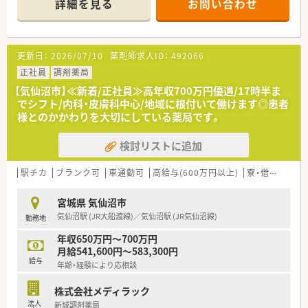
詳細を見る
お問い合わせ
調剤薬局の運営にとどまらず、福祉・介護事業にも参入してお
り、会社としての安定感もございます。
■地域社会に根差した調剤薬局■
更新日：
2026/07/10
薬剤師求人ID：
492066
このモットーを掲げ、より多くの時間をご利用いただく皆様に費
やせるよう、服薬指導・在宅医療に力を入れています。
正社員
調剤薬局
そのため、最新機器の導入を積極的に行い、薬物事故防止はもち
【気仙沼市】≪新着/正社員≫高年収700万円優遇/17時半ま
ろん、業務効率化を図っております。
でシフト/内科・皮膚科中心/地域に根付いて働けます◎患者
様とのかかわりを大切にしている薬局です。
■薬局紹介■
自然が多い地域にある薬局です！
検討リストに追加
門前の病院は内科、精神科、神経科を応需しているため、この3科
目がメイン科目になります。
地元の方々のご利用が多く、「なんでも相談できる、かかりつけ
駅チカ
ブランク可
車通勤可
高給与(600万円以上)
寮・借上社宅あり
薬局」としてご利用いただく皆様へ、丁寧な服薬指導を心がけて
います。
宮城県 気仙沼市
平日のみの開局、17時30分の終業で残業時間も少なめですので
気仙沼駅 (JR大船渡線)／気仙沼駅 (JR気仙沼線)
勤務地
仕事とプライベートの両立も◎
年収650万円～700万円
□■近隣にお住いの方はもちろん、遠方からお越しの方も大歓迎
月給541,600円～583,300円
です！遠方の方は住居相談可能ですので、お気軽にお問い合わせ
給与
年齢・経験により応相談
ください！■□
株式会社メディラック
法人
新城調剤薬局