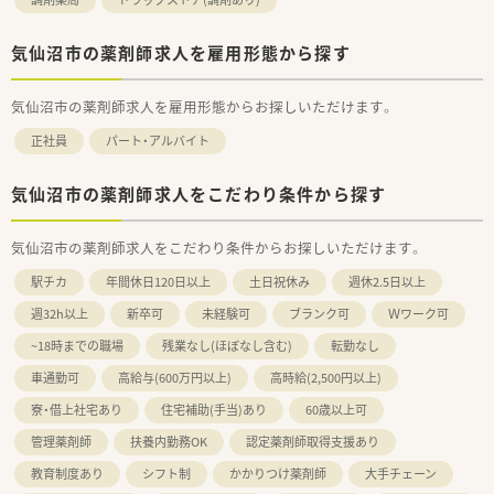
気仙沼市の薬剤師求人を雇用形態から探す
気仙沼市の薬剤師求人を雇用形態からお探しいただけます。
正社員
パート・アルバイト
気仙沼市の薬剤師求人をこだわり条件から探す
気仙沼市の薬剤師求人をこだわり条件からお探しいただけます。
駅チカ
年間休日120日以上
土日祝休み
週休2.5日以上
週32h以上
新卒可
未経験可
ブランク可
Ｗワーク可
~18時までの職場
残業なし(ほぼなし含む)
転勤なし
車通勤可
高給与(600万円以上)
高時給(2,500円以上)
寮・借上社宅あり
住宅補助(手当)あり
60歳以上可
管理薬剤師
扶養内勤務OK
認定薬剤師取得支援あり
教育制度あり
シフト制
かかりつけ薬剤師
大手チェーン