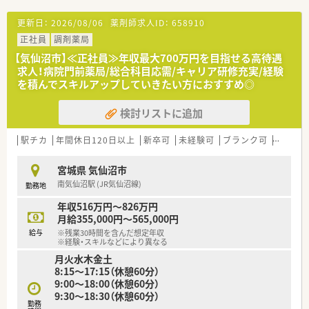
更新日：
2026/08/06
薬剤師求人ID：
658910
正社員
調剤薬局
【気仙沼市】≪正社員≫年収最大700万円を目指せる高待遇
求人！病院門前薬局/総合科目応需/キャリア研修充実/経験
を積んでスキルアップしていきたい方におすすめ◎
検討リストに追加
駅チカ
年間休日120日以上
新卒可
未経験可
ブランク可
車通勤
宮城県 気仙沼市
南気仙沼駅 (JR気仙沼線)
勤務地
年収516万円～826万円
月給355,000円～565,000円
給与
※残業30時間を含んだ想定年収
※経験・スキルなどにより異なる
月火水木金土
8:15～17:15（休憩60分）
9:00～18:00（休憩60分）
9:30～18:30（休憩60分）
勤務