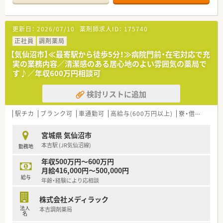
更新日：
2026/07/10
薬剤師求人ID：
175740
正社員
調剤薬局
【気仙沼市】≪最寄駅から徒歩5分！≫病院門前・在宅対応で充
実の業務内容／清潔感のある居心地のよい雰囲気の薬局で
す♪／年収600万円相談可
検討リストに追加
駅チカ
ブランク可
車通勤可
高給与(600万円以上)
寮・借上社宅あり
宮城県 気仙沼市
本吉駅 (JR気仙沼線)
勤務地
年収500万円～600万円
月給416,000円～500,000円
給与
年齢・経験により応相談
株式会社メディラック
法人
本吉調剤薬局
名