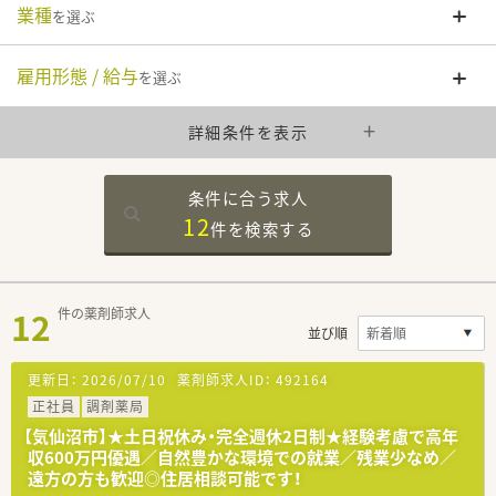
業種
を選ぶ
雇用形態 / 給与
を選ぶ
詳細条件を表示
条件に合う求人
12
件を
検索する
12
件の薬剤師求人
並び順
更新日：
2026/07/10
薬剤師求人ID：
492164
正社員
調剤薬局
【気仙沼市】★土日祝休み・完全週休2日制★経験考慮で高年
収600万円優遇／自然豊かな環境での就業／残業少なめ／
遠方の方も歓迎◎住居相談可能です！