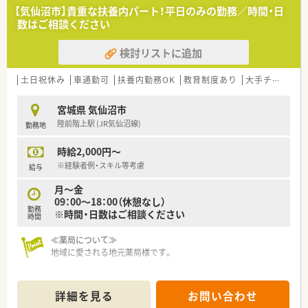
【気仙沼市】貴重な扶養内パート！平日のみの勤務／時間・日
数はご相談ください
検討リストに追加
土日祝休み
車通勤可
扶養内勤務OK
教育制度あり
大手チェーン以外
宮城県 気仙沼市
陸前階上駅 (JR気仙沼線)
勤務地
時給2,000円～
※経験者例・スキル等考慮
給与
月～金
09：00～18：00（休憩なし）
勤務
※時間・日数はご相談ください
時間
≪薬局について≫
地域に愛される地元薬局様です。
詳細を見る
お問い合わせ