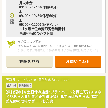
月火水金
09：00～17：30(休憩60分)
木
09：00～19：30(休憩60分)
土
勤務
時間
09：00～12：00（休憩なし）
※1ヶ月単位の変形労働時間制
※週40時間のシフト制
≪企業について≫
宮城県内を中心に東北エリアに10店舗以上展開中の地場チェー
ン薬局です。社長をはじめ経営陣はいつも現場目線でいてくれ
る社風の企業です。調剤薬局の運営にとどまらず、福祉・介護事
業にも参入しており、会社としての安定感もございます。
詳細を見る
お問い合わせ
≪教育制度充実！≫
社員教育についても力を入れており、新しい技術や共有すべき情
報について本社研修、セミナー、勉強会などキチンとした教育環
更新日：
2026/07/10
薬剤師求人ID：
13778
境の中で様々な取り組みを行っています。
若い優秀な人材を育成することは、会社の要であると考え、若い
正社員
調剤薬局
薬剤師さん、事務さんが仕事をしながらステップアップ出来るよ
【気仙沼市】≪土日休み店舗・プライベートと両立可能★≫ゆ
うな環境も整えています。
とりある人員配置／正社員≫福利厚生面はもちろん、認定
薬剤師の取得サポートも充実！
≪薬局について≫
病院門前で複数科目応需してます。