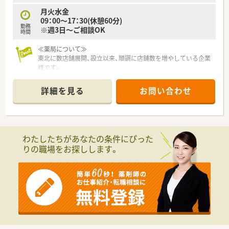
月火水金
09：00～17：30(休憩60分)
勤務
※週3日～ご相談OK
時間
≪薬局について≫
東北に数店舗展開、設立以来、順調に店舗数を増やしている企業
様です。
薬剤師様の働きやすい環境づくりにも取り組んでおり、風通しの
良い職場環境が特徴です。
詳細を見る
お問い合わせ
処方箋枚数もご負担少なく長く続けられる薬局です。
わたしたちがあなたの条件にぴった
りの職場をお探しします。