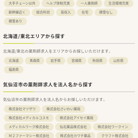
大手チェーン以外
ヘルプ体制充実
一人薬剤師
生活環境充実
新幹線近く
総合科目
高収入
在宅
積雪なし
積雪あり
北海道/東北エリアから探す
北海道/東北の薬剤師求人をエリアからお探しいただけます。
北海道
青森県
岩手県
宮城県
秋田県
山形県
福島県
気仙沼市の薬剤師求人を法人名から探す
気仙沼市の薬剤師求人を法人名からお探しいただけます。
株式会社マツザワ
株式会社さいわい薬局
株式会社メディカルコスモ
株式会社アイセイ薬局
メディカルワーク株式会社
仙北薬品株式会社
株式会社ワークイン
Ｍ２ファーマシー株式会社
株式会社カワチ薬品
クラフト株式会社