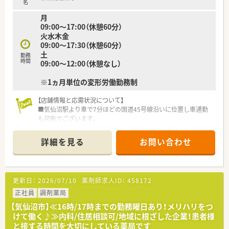
名
月
09:00～17:00（休憩60分）
火水木金
09:00～17:30（休憩60分）
土
勤務
時間
09:00～12:00（休憩なし）
※1ヵ月単位の変形労働勤務制
【店舗情報と応需状況について】
■気仙沼駅より車で7分ほどの国道45号線沿いに位置し車通勤
も可能でございます。
■応需科目は内科・泌尿器科・皮膚科をメインに1日あたり40～
50枚の処方箋を応需しています。
詳細を見る
お問い合わせ
■薬剤師3名体制で事務員も3名在籍しており、ゆとりを持って
業務に取り組める環境です。
【法人特徴について】
更新日：
2026/07/10
薬剤師求人ID：
458172
■創業25年以上の歴史を持ち、東北エリアを中心にグループ全
体で21店舗を順調に展開している企業でございます。
正社員
調剤薬局
■調剤事業に加えて介護事業も運営しているため、安定した経営
【気仙沼市】≪16時/17時までの勤務曜日あり！メリハリをつ
基盤を持ち安心して勤務できます。
けて働く♪≫内科/住居相談可/地域に根ざした企業！患者様
■最新機器の導入を積極的に進め、調剤過誤防止と業務効率化を
と接する時間を大切にしている薬局です