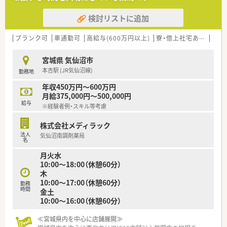
図り対人業務に注力する体制です。
検討リストに追加
【こんな方が活躍中】
■地域に密着して患者様との繋がりを大切にし、きめ細やかな対
応ができる方が活躍しています。
ブランク可
車通勤可
高給与(600万円以上)
寮・借上社宅あり
住宅
■腰を据えて長く働きたいと考えており、無理な店舗異動を望ま
ない方が多く在籍しています。
宮城県 気仙沼市
■落ち着いた雰囲気の中で、じっくりと患者様と向き合いたいと
本吉駅 (JR気仙沼線)
勤務地
考える薬剤師の方に適しています。
年収450万円～600万円
月給375,000円～500,000円
給与
※経験者例・スキル等考慮
株式会社メディラック
法人
気仙沼南調剤薬局
名
月火水
10:00～18:00（休憩60分）
木
10:00～17:00（休憩60分）
勤務
時間
金土
10:00～16:00（休憩60分）
≪宮城県内を中心に店舗展開≫