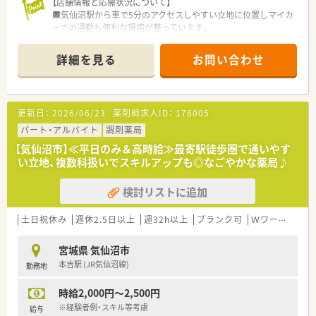
【店舗情報と応需状況について】
■気仙沼駅から車で5分のアクセスしやすい立地に位置しマイカ
ーでの通勤も便利な環境が整っています。
■応需科目は小児科がメインであり1日あたりの処方箋枚数は平
均80枚程度となっています。
詳細を見る
お問い合わせ
■勤務体制は常勤薬剤師2名と事務員2名が在籍しており混雑時
には本部からの応援体制も万全です。
【法人特徴について】
更新日：
2026/06/23
薬剤師求人ID：
176005
■宮城県と山形県を中心に店舗を展開しており地域の患者様に
頼られる薬局づくりに注力しています。
パート・アルバイト
調剤薬局
■在宅医療や介護分野のサービス拡充を積極的に推進し安定し
【気仙沼市】≪平日のみ＆高時給≫最寄駅徒歩圏で通いやす
た経営基盤と成長力を強みとしています。
い立地、複数科扱いでスキルアップも◎なごやかな薬局♪
■患者様を第一に考える理念のもとで温かい教育制度を通じて
スタッフの育成を行っています。
検討リストに追加
【こんな方にオススメ】
■高年収を目指しながら転勤のない環境で長く落ち着いて働き
土日祝休み
週休2.5日以上
週32h以上
ブランク可
Ｗワーク可
残
続けたいとお考えの方におすすめします。
■小児科処方や在宅医療に関する高度なスキルを基礎からしっ
宮城県 気仙沼市
かりと学びたい方に最適な職場です。
本吉駅 (JR気仙沼線)
勤務地
■休日をしっかり確保しつつプライベートの時間を大切にして
ワークライフバランスを整えたい方に適します。
時給2,000円～2,500円
※経験者例・スキル等考慮
給与