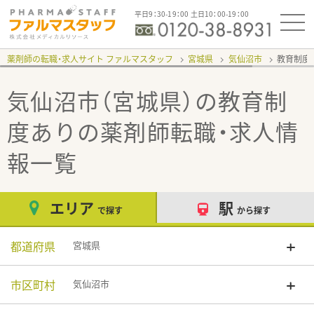
平日9：30-19：00 土日10：00-19：00
薬剤師の転職・求人サイト ファルマスタッフ
宮城県
気仙沼市
教育制度
気仙沼市（宮城県）の教育制
度あり
の薬剤師転職・求人情
報一覧
エリア
駅
で探す
から探す
都道府県
宮城県
市区町村
気仙沼市