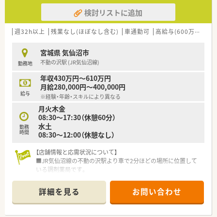
検討リストに追加
週32h以上
残業なし(ほぼなし含む)
車通勤可
高給与(600万円以上)
宮城県 気仙沼市
不動の沢駅 (JR気仙沼線)
勤務地
年収430万円～610万円
月給280,000円～400,000円
給与
※経験・年齢・スキルにより異なる
月火木金
08:30～17:30（休憩60分）
水土
勤務
時間
08:30～12:00（休憩なし）
【店舗情報と応需状況について】
■JR気仙沼線の不動の沢駅より車で2分ほどの場所に位置して
いる調剤薬局です。
■近隣の内科クリニックをメインに、1日平均で約83枚の処方箋
を応需しています。
詳細を見る
お問い合わせ
■薬剤師2名と事務2名の計4名体制で、チームワーク良く業務に
取り組んでいます。