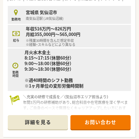
宮城県 気仙沼市
南気仙沼駅 (JR気仙沼線)
勤務地
年収516万円～826万円
月給355,000円～565,000円
給与
※残業30時間を含んだ想定年収
※経験・スキルなどにより異なる
月火水木金土
8:15～17:15（休憩60分）
9:00～18:00（休憩60分）
9:30～18:30（休憩60分）
勤務
時間
※週40時間のシフト勤務
※1ヶ月単位の変形労働時間制
＼充実の研修で成長を／（気仙沼市エリア担当より）
年間3万円の研修補助があり、総合科目や在宅医療を深く学べま
す。ご自身のペースで無理なくキャリアアップしたい方におす
すめです。
＊------------------------------------------＊
詳細を見る
お問い合わせ
【店舗情報と応需状況について】
■JR気仙沼線の南気仙沼駅より車で10分ほどの場所に位置し、