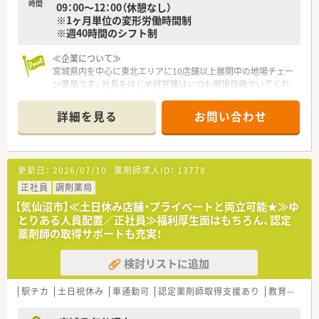
時間
09：00～12：00（休憩なし）
※1ヶ月単位の変形労働時間制
※週40時間のシフト制
≪企業について≫
宮城県内を中心に東北エリアに10店舗以上展開中の地場チェー
ン薬局です。社長をはじめ経営陣はいつも現場目線でいてくれ
る社風の企業です。調剤薬局の運営にとどまらず、福祉・介護事
業にも参入しており、会社としての安定感もございます。
詳細を見る
お問い合わせ
≪教育制度充実！≫
社員教育についても力を入れており、新しい技術や共有すべき情
報について本社研修、セミナー、勉強会などキチンとした教育環
更新日：
2026/07/10
薬剤師求人ID：
13778
境の中で様々な取り組みを行っています。
若い優秀な人材を育成することは、会社の要であると考え、若い
正社員
調剤薬局
薬剤師さん、事務さんが仕事をしながらステップアップ出来るよ
【気仙沼市】≪土日休み店舗・プライベートと両立可能★≫ゆ
うな環境も整えています。
とりある人員配置／正社員≫福利厚生面はもちろん、認定
薬剤師の取得サポートも充実！
≪薬局について≫
病院門前で複数科目応需してます。
検討リストに追加
1日60枚ほどの処方箋を応需しており、後ろはあまり伸びないの
で残業がほとんど発生しません。
木曜日は19時まで営業しており、メリハリをつけて働けます。
駅チカ
土日祝休み
車通勤可
認定薬剤師取得支援あり
教育制度あり
ワークライフバランスを重視している方にお勧めの職場環境で
す。