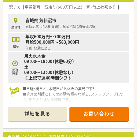
駅チカ
車通勤可
高給与(600万円以上)
寮・借上社宅あり
管理薬剤
宮城県 気仙沼市
気仙沼駅 (JR大船渡線)／気仙沼駅 (JR気仙沼線)
勤務地
年収600万円～700万円
月給500,000円～583,000円
給与
年齢・経験による
月火水木金
09：00～18：00（休憩60分）
土
勤務
09：00～13：00（休憩なし）
時間
※上記で週40時間シフト
■日曜・祝日と、木曜日がお休みの薬局です！
■管理薬剤師としての経験も積みながら、ステップアップしつ
つ、きちんと休める環境です。
■地域からの信頼もあり、最寄の気仙沼駅からも徒歩5分とほど
近い立地です。
詳細を見る
お問い合わせ
■内科と心療内科の処方せんが主ですが、その他の科目を面対応
で受けています。
更新日：
2026/07/10
薬剤師求人ID：
360249