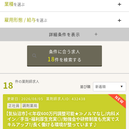
業種
を選ぶ
雇用形態 / 給与
を選ぶ
詳細条件を表示
条件に合う求人
18
件を
検索する
18
件の薬剤師求人
並び順
更新日：
2026/08/05
薬剤師求人ID：
432438
正社員
調剤薬局
【気仙沼市】≪年収600万円調整可能★≫ノルマなし/内科メ
イン／手当・福利厚生充実◎/勉強会や研修制度も充実でス
キルアップ！/長く働ける環境が整っています♪