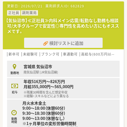
通勤にはマイカーの利用が便利です。
更新日：
2026/07/21
薬剤師求人ID：
682829
■近隣の総合病院からの処方箋を1日平均250枚ほど応需してお
り、幅広い知識が身につきます。
正社員
調剤薬局
■薬剤師は常勤10名が在籍しており、事務員も9名いるため手厚
【気仙沼市】≪正社員≫内科メイン応需/転勤なし勤務も相談
い人員体制です。
可/大手グループで安定性◎専門性を高めたい方にもオスス
メです。
【法人特徴について】
■医療や介護など5つの事業を柱に展開する健康の総合商社とし
検討リストに追加
て、安定した経営基盤を築いている企業です。
■在宅医療の分野において20年以上の豊富な実績とノウハウを
持ち、地域社会からの信頼も厚い法人です。
新卒可
未経験可
ブランク可
車通勤可
高給与(600万円以上)
寮・
■従来の枠にとらわれず、新しい設備の導入やサービスの開発に
積極的に挑戦し続ける姿勢を大切にしています。
宮城県 気仙沼市
南気仙沼駅 (JR気仙沼線)
勤務地
【こんな方にオススメ】
■総合科目の処方箋に触れながら幅広い薬学知識を身につけ、薬
年収516万円～826万円
剤師としての専門性を高めたい方に最適です。
月給355,000円～565,000円
■在宅医療のノウハウをしっかりと学び、地域医療の最前線で貢
給与
※残業30時間を含んだ想定年収
献したいと考えている方におすすめの職場です。
※経験・スキルなどにより異なる
■プライベートの時間も大切にしながら、安定した収入と充実し
月火水木金土
た福利厚生の中で長く働きたい方に向いています。
9:00～18:00（休憩60分）
9:30～18:30（休憩60分）
9:00～13:00（休憩なし）
勤務
時間
※1ヶ月単位の変形労働時間制