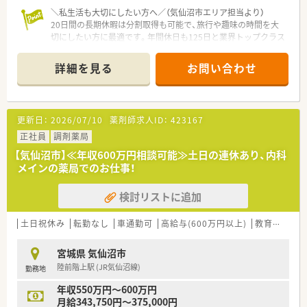
＼私生活も大切にしたい方へ／（気仙沼市エリア担当より）
20日間の長期休暇は分割取得も可能で、旅行や趣味の時間を大
切にしたい方に最適です。年間休日も125日と業界トップクラス
の多さを誇っています。
詳細を見る
お問い合わせ
【店舗情報と応需状況について】
■南気仙沼駅から徒歩15分の場所に位置する大型の商業施設内
にある店舗で、お仕事帰りにお買い物も楽しめる便利な立地で
す。
更新日：
2026/07/10
薬剤師求人ID：
423167
■総合病院をはじめとする近隣の医療機関から様々な科目の処
方箋を面で応需しており、幅広い知識を習得できる環境です。
正社員
調剤薬局
■1日の処方箋枚数は30枚から40枚程度と比較的落ち着いてお
【気仙沼市】≪年収600万円相談可能≫土日の連休あり、内科
り、一人ひとりの患者様と丁寧に向き合いながら業務に励めま
メインの薬局でのお仕事！
す。
検討リストに追加
【法人特徴について】
■日本を代表する大手総合小売企業が母体であり、非常に安定し
た経営基盤が魅力です。
土日祝休み
転勤なし
車通勤可
高給与(600万円以上)
教育制度あり
■調剤だけでなくOTCも併設し、地域住民の健康をトータルでサ
ポートすることを目指しています。
宮城県 気仙沼市
■薬剤師の専門性を活かしつつ、店舗運営や商品開発など多様な
陸前階上駅 (JR気仙沼線)
勤務地
キャリアへ挑戦可能です。
年収550万円～600万円
【こんな方が活躍中】
月給343,750円～375,000円