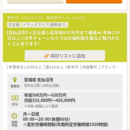
り、会社としての安定感もございます。
≪おすすめポイント☆教育制度・設備充実≫
更新日：
2026/07/10
薬剤師求人ID：
444725
教育に力を入れており、本社研修やセミナー、勉強会など様々な
取り組みを行っています。
正社員
ドラッグストア(調剤あり)
若年層のスタッフが仕事をしながらステップアップ出来るよう
【気仙沼市】≪正社員≫高年収630万円まで優遇★/年休120
な環境を整えています。
日以上！/大手チェーンならではの福利厚生面など魅力がた
また、業務効率化のため、最新機器の導入を積極的に行い、薬物
くさんあります！
事故防止はもちろん、本来業務に費やすはずだった時間を、患者
様との時間に変えるよう努めております。
検討リストに追加
≪薬局について≫
本吉津谷インターチェンジからもほど近く、市外からの通勤にも
年間休日120日以上
週32h以上
新卒可
未経験可
ブランク可
車
便利な立地です。
徒歩圏内にコンビニやお車5分の位置に海水浴場もあり、自然を
宮城県 気仙沼市
感じながらご勤務いただけます。
南気仙沼駅 (JR気仙沼線)
勤務地
内科クリニック門前の処方せんを受けている調剤薬局で、処方箋
も1日20枚程度と落ち着いていますので、急がず落ち着いて調剤
年収500万円～630万円
業務を行うことが出来ます。
月給333,000円～420,000円
給与
※年齢・経験により優遇
≪こんな方におススメ≫
・患者様とのコミュニケーションを大切にできる方
月～日祝
・薬剤師としてスキルアップを目指す方
09：00～20：00（休憩60分）
勤務
※変形労働時間制(年間所定労働時間1920時間)
時間