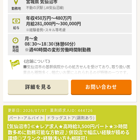
宮城県 気仙沼市
不動の沢駅 (JR気仙沼線)
勤務地
≪こんな方におススメ≫
・在宅に携わりたい方
年収450万円～480万円
・薬剤師としてのステップアップを目指したい方
月給281,000円～300,000円
給与
※経験者例・スキル等考慮
月～金
08：30～18：30（休憩60分）
勤務
※週40時間の変形労働時間制勤務
時間
《店舗について》
■気仙沼市の基幹病院からの処方せんを受けており、取り扱い医
薬品も種類多く、幅広いお薬にふれられるのが特徴の一つです。
■スタッフも、若い世代の薬剤師さんも活躍しており明るい雰囲
気の店舗です。
詳細を見る
お問い合わせ
《こんな会社です》
■全国に100店舗以上（グループ含む）調剤薬局を展開している
宮城県本社の総合商社。東証1部上場です。
更新日：
2026/07/07
薬剤師求人ID：
444726
企業の安定性は抜群ですので、長く安心して勤務できます。
■地域貢献活動にも力を入れており、美術館、水族館の運営、仙
パート・アルバイト
ドラッグストア(調剤あり)
台に本拠地を構えるプロ野球チームのオフィシャルスポンサー
【気仙沼市】≪★レア求人★高時給3,500円パート★≫時間
を担う企業です。
数多めに勤務可能な方歓迎♪併設店で幅広い経験が積める
■従業員が全体で約5,000人おり、家族等関係者を含めると実質
環境◎ブランク・経験浅い方も相談可！
10,000人規模の大企業。