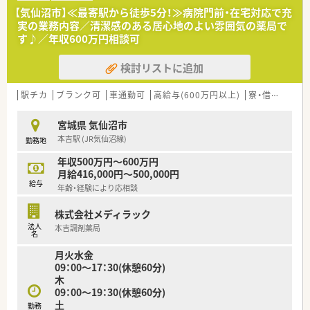
【気仙沼市】≪最寄駅から徒歩5分！≫病院門前・在宅対応で充
実の業務内容／清潔感のある居心地のよい雰囲気の薬局で
す♪／年収600万円相談可
検討リストに追加
駅チカ
ブランク可
車通勤可
高給与(600万円以上)
寮・借上社宅あり
宮城県 気仙沼市
本吉駅 (JR気仙沼線)
勤務地
年収500万円～600万円
月給416,000円～500,000円
給与
年齢・経験により応相談
株式会社メディラック
法人
本吉調剤薬局
名
月火水金
09：00～17：30(休憩60分)
木
09：00～19：30(休憩60分)
土
勤務