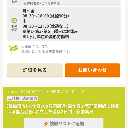
■仕事のやりがいとプライベートの充実をどちらも諦めたくな
給与
※経験者例・スキル等考慮
い、欲張りで前向きな姿勢を持った薬剤師が数多く活躍していま
月～金
す。
08：30～18：00（休憩90分）
■調剤業務の経験が少ない第二新卒の方やブランクがある方も、
土
研修を通じて着実にスキルを身につけ第一線で貢献していま
08：30～12：30（休憩なし）
す。
勤務
時間
※第1・第3・第5土曜日はお休み
■定年後も再雇用制度を利用して70歳まで元気に働いている方
※1ヶ月単位の変形労働制
もおり、年齢を問わず長く活躍できる土壌がある職場です。
≪薬局について≫
地域に愛される地元薬局様です。
詳細を見る
お問い合わせ
更新日：
2026/07/10
薬剤師求人ID：
404118
正社員
調剤薬局
【気仙沼市】≪年収700万円優遇・高年収≫管理薬剤師で残業
ほぼ無し勤務！独立した週休2日制／駅前薬局
検討リストに追加