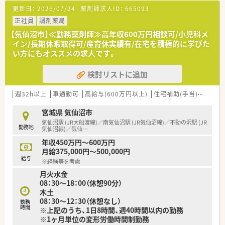
【想定される業務内容】
更新日：
2026/07/24
薬剤師求人ID：
665093
■面分業の調剤薬局として多種多様な医療機関から処方箋を受
け付けるため、幅広い薬効群の薬剤を取り扱います。
正社員
調剤薬局
■調剤業務や監査のほか、丁寧な服薬指導を通じて赤ちゃんから
【気仙沼市】≪勤務薬剤師≫高年収600万円相談可/小児科メ
お年寄りまで多くの患者様の健康を支えるお仕事です。
イン/長期休暇取得可/産育休実績有/在宅を積極的に学びた
■OTC医薬品のカウンセリング販売も担当し、セルフメディケー
い方にもオススメの求人です。
ションの推進を通じて病気の予防にも深く貢献します。
検討リストに追加
【こんな方が活躍中】
■定年は65歳と定められていますが、再雇用制度を活用して70
歳を過ぎても現役で元気に就業している方がいます。
週32h以上
車通勤可
高給与(600万円以上)
住宅補助(手当)あり
積
■育児休職からの復職率が98.6%と非常に高く、子育てと仕事を
上手く両立させながら多くの女性が活躍しています。
宮城県 気仙沼市
■面分業という環境を活かし、多くの品目数に触れながら自ら進
気仙沼駅 (JR大船渡線)／南気仙沼駅 (JR気仙沼線)／不動の沢駅 (JR
勤務地
んで新しい専門知識を吸収する方が活躍しています。
気仙沼線)／気仙
…
年収450万円～600万円
月給375,000円～500,000円
給与
※経験等を考慮
月火水金
08：30～18：00（休憩90分）
木土
08：30～12：30（休憩なし）
勤務
時間
※上記のうち、1日8時間、週40時間以内の勤務
※1ヶ月単位の変形労働時間制勤務