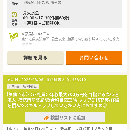
※経験者例・スキル等考慮
給与
月火水金
09：00～17：30(休憩60分)
勤務
※週3日～ご相談OK
時間
≪薬局について≫
東北に数店舗展開、設立以来、順調に店舗数を増やしている企業
様です。
薬剤師様の働きやすい環境づくりにも取り組んでおり、風通しの
良い職場環境が特徴です。
詳細を見る
お問い合わせ
処方箋枚数もご負担少なく長く続けられる薬局です。
更新日：
2026/08/06
薬剤師求人ID：
658910
正社員
調剤薬局
【気仙沼市】≪正社員≫年収最大700万円を目指せる高待遇
求人！病院門前薬局/総合科目応需/キャリア研修充実/経験
を積んでスキルアップしていきたい方におすすめ◎
検討リストに追加
駅チカ
年間休日120日以上
新卒可
未経験可
ブランク可
車通勤