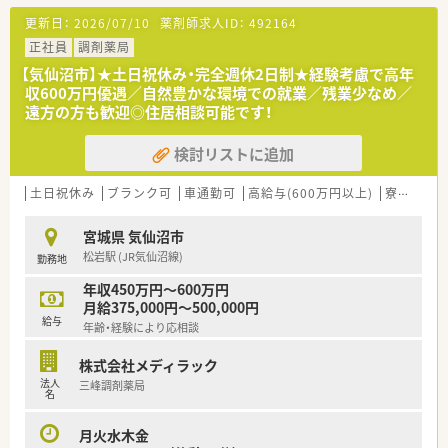
【想定される業務内容】
更新日：
2026/07/10
薬剤師求人ID：
492164
■調剤業務や監査、服薬指導を中心に、患者様の健康管理をトー
タルでサポートします。
正社員
調剤薬局
■音声入力システム等の最新機器を活用し、効率的かつ正確に薬
【気仙沼市】★土日祝休み・完全週休2日制★経験考慮で高年
歴管理を行います。
収600万円優遇／自然豊かな環境での就業／残業少なめ／
■在庫管理システムにより、近隣店舗と連携して医薬品の在庫確
遠方の方も歓迎◎住居相談可能です！
認や手配を行います。
検討リストに追加
【こんな方にオススメ】
■安定した経営基盤のある大手企業グループで、長く安心して働
き続けたい方に最適です。
土日祝休み
ブランク可
車通勤可
高給与(600万円以上)
寮・借上社宅あり
■最新のシステムを活用し、業務効率化された先進的な環境で働
きたい方におすすめです。
宮城県 気仙沼市
■ワークライフバランスを重視し、プライベートの時間も大切に
松岩駅 (JR気仙沼線)
勤務地
したい方に適しています。
年収450万円～600万円
月給375,000円～500,000円
給与
年齢・経験により応相談
株式会社メディラック
法人
三峰調剤薬局
名
月火水木金