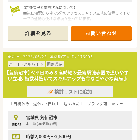
【店舗情報と応需状況について】
■気仙沼駅から車で5分のアクセスしやすい立地に位置しマイカ
ーでの通勤も便利な環境が整っています。
■応需科目は小児科がメインであり1日あたりの処方箋枚数は平
均80枚程度となっています。
詳細を見る
お問い合わせ
■勤務体制は常勤薬剤師2名と事務員2名が在籍しており混雑時
には本部からの応援体制も万全です。
【法人特徴について】
更新日：
2026/06/23
薬剤師求人ID：
176005
■宮城県と山形県を中心に店舗を展開しており地域の患者様に
頼られる薬局づくりに注力しています。
パート・アルバイト
調剤薬局
■在宅医療や介護分野のサービス拡充を積極的に推進し安定し
【気仙沼市】≪平日のみ＆高時給≫最寄駅徒歩圏で通いやす
た経営基盤と成長力を強みとしています。
い立地、複数科扱いでスキルアップも◎なごやかな薬局♪
■患者様を第一に考える理念のもとで温かい教育制度を通じて
スタッフの育成を行っています。
検討リストに追加
【こんな方にオススメ】
■高年収を目指しながら転勤のない環境で長く落ち着いて働き
土日祝休み
週休2.5日以上
週32h以上
ブランク可
Ｗワーク可
残
続けたいとお考えの方におすすめします。
■小児科処方や在宅医療に関する高度なスキルを基礎からしっ
宮城県 気仙沼市
かりと学びたい方に最適な職場です。
本吉駅 (JR気仙沼線)
勤務地
■休日をしっかり確保しつつプライベートの時間を大切にして
ワークライフバランスを整えたい方に適します。
時給2,000円～2,500円