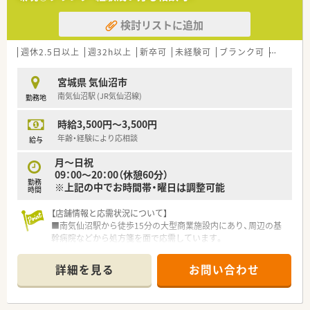
社会的信用も厚い会社のため、従業員にとってアドバンテージ
検討リストに追加
が大きいです。
■監査システムなどの機械化が進んでいる店舗も多い為、調剤過
誤件数なども非常に少ないのも特徴です。
週休2.5日以上
週32h以上
新卒可
未経験可
ブランク可
Ｗワーク
■病院門前・医療モール・クリニック前など様々な薬局での経験
も積む事ができます。
宮城県 気仙沼市
■産育休取得者・時短制度適用者も非常に多い為、子育て中の薬
南気仙沼駅 (JR気仙沼線)
勤務地
剤師様にも非常働きやすい職場です。
■借り上げ社宅制度を導入しており、最大8万円まで補助がござ
時給3,500円～3,500円
います。（実家からの勤務の場合は、適用外になります）
■年間休日は124日ございます。
年齢・経験により応相談
給与
■週40時間のシフト勤務で、残業は1分単位で支給されます。
月～日祝
■契約社員制度（30時間勤務）もございまして、給与も16分割で
09：00～20：00（休憩60分）
支給されます。
勤務
※上記の中でお時間帯・曜日は調整可能
■薬剤師1人あたり20～25枚の処方箋を目安に人員配置してい
時間
ます。服薬指導重視で患者に寄り添い業務を進められる環境で
す。
【店舗情報と応需状況について】
■南気仙沼駅から徒歩15分の大型商業施設内にあり、周辺の基
幹病院などから処方箋を面で応需しています。
■処方箋枚数は1日平均30枚から40枚と比較的落ち着いており、
丁寧な服薬指導を行うことが可能です。
詳細を見る
お問い合わせ
■薬剤師は常勤3名と派遣1名が在籍しており、事務スタッフも2
名から3名配置され業務分担が明確です。