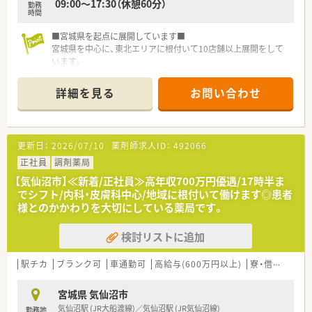
09:00～17:30（休憩60分）
勤務
時間
■宮城県を起点に展開しています■
宮城県を中心に、東北エリアに根付いて10店舗以上展開をして
います。
社長をはじめ、経営陣はいつも現場目線でいてくれる社風の企業
です。
詳細を見る
お問い合わせ
調剤薬局の運営にとどまらず、福祉・介護事業にも参入してお
り、会社としての安定感もございます。
■地域社会に根差した調剤薬局■
更新日：
2026/07/10
薬剤師求人ID：
492066
このモットーを掲げ、より多くの時間をご利用いただく皆様に費
やせるよう、服薬指導・在宅医療に力を入れています。
正社員
調剤薬局
そのため、最新機器の導入を積極的に行い、薬物事故防止はもち
【気仙沼市】≪新着/正社員≫高年収700万円優遇/17時半ま
ろん、業務効率化を図っております。
でシフト/内科・皮膚科中心/地域に根付いて働けます◎患者
様とのかかわりを大切にしている薬局です。
■薬局紹介■
自然が多い地域にある薬局です！
検討リストに追加
門前の病院は内科、精神科、神経科を応需しているため、この3科
目がメイン科目になります。
地元の方々のご利用が多く、「なんでも相談できる、かかりつけ
駅チカ
ブランク可
車通勤可
高給与(600万円以上)
寮・借上社宅あり
薬局」としてご利用いただく皆様へ、丁寧な服薬指導を心がけて
います。
宮城県 気仙沼市
平日のみの開局、17時30分の終業で残業時間も少なめですので
気仙沼駅 (JR大船渡線)／気仙沼駅 (JR気仙沼線)
勤務地