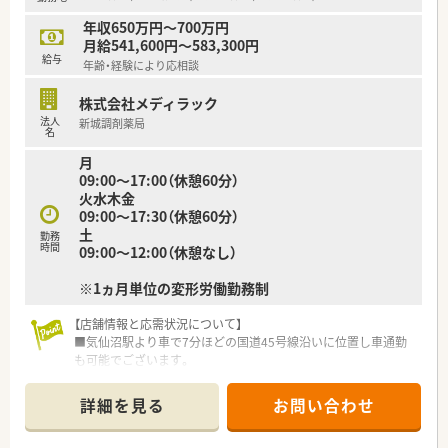
仕事とプライベートの両立も◎
年収650万円～700万円
□■近隣にお住いの方はもちろん、遠方からお越しの方も大歓迎
月給541,600円～583,300円
です！遠方の方は住居相談可能ですので、お気軽にお問い合わせ
給与
年齢・経験により応相談
ください！■□
株式会社メディラック
法人
新城調剤薬局
名
月
09:00～17:00（休憩60分）
火水木金
09:00～17:30（休憩60分）
土
勤務
時間
09:00～12:00（休憩なし）
※1ヵ月単位の変形労働勤務制
【店舗情報と応需状況について】
■気仙沼駅より車で7分ほどの国道45号線沿いに位置し車通勤
も可能でございます。
■応需科目は内科・泌尿器科・皮膚科をメインに1日あたり40～
50枚の処方箋を応需しています。
詳細を見る
お問い合わせ
■薬剤師3名体制で事務員も3名在籍しており、ゆとりを持って
業務に取り組める環境です。