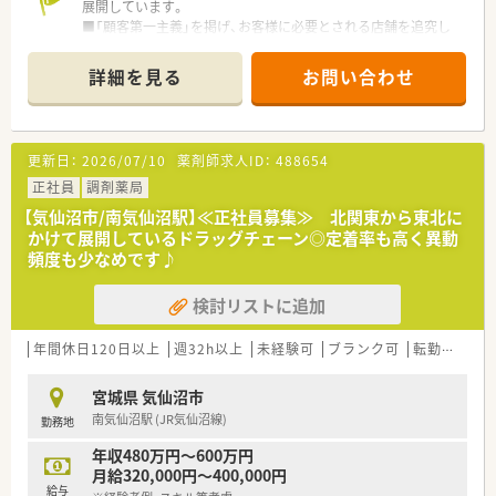
展開しています。
■「顧客第一主義」を掲げ、お客様に必要とされる店舗を追究し
ており品揃え数も業界随一です。
■薬剤師の募集にあたって、自宅通勤のエリア社員と転居を伴う
詳細を見る
お問い合わせ
異動があるナショナル社員の2コースに分かれています。
■勤務薬剤師だけでなく、薬局長や管理職、幹部候補としてのキ
ャリアビジョンも描ける環境です。
■調剤併設店舗でのご勤務の場合、薬剤師は調剤投薬業務が中心
更新日：
2026/07/10
薬剤師求人ID：
488654
となります。
■「地域の人々の健康を支えたい」という思いを大事にされてい
正社員
調剤薬局
る方、ぜひご応募ください。
【気仙沼市/南気仙沼駅】≪正社員募集≫ 北関東から東北に
かけて展開しているドラッグチェーン◎定着率も高く異動
頻度も少なめです♪
検討リストに追加
年間休日120日以上
週32h以上
未経験可
ブランク可
転勤なし
宮城県 気仙沼市
南気仙沼駅 (JR気仙沼線)
勤務地
年収480万円～600万円
月給320,000円～400,000円
給与