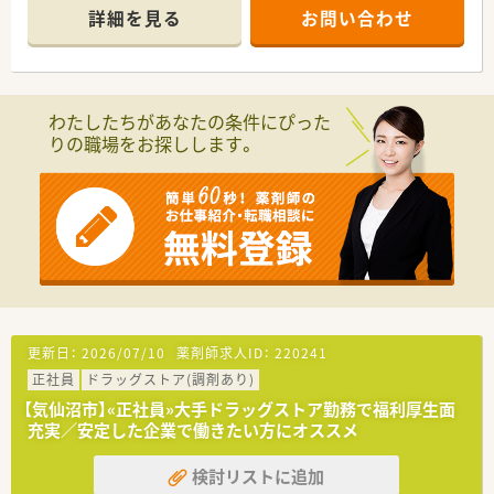
詳細を見る
お問い合わせ
わたしたちがあなたの条件にぴった
りの職場をお探しします。
更新日：
2026/07/10
薬剤師求人ID：
220241
正社員
ドラッグストア(調剤あり)
【気仙沼市】«正社員»大手ドラッグストア勤務で福利厚生面
充実／安定した企業で働きたい方にオススメ
検討リストに追加