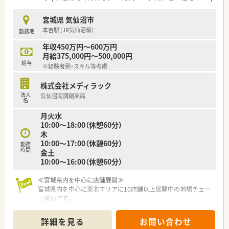
■今後も、健康を考えた店舗づくりを強力に推進し、過疎化地域
においても毎日の生活における利便性を高めた小商圏型ストア
宮城県 気仙沼市
で対応し、ドミナントを構築しながら全国展開を考えておりま
本吉駅 (JR気仙沼線)
勤務地
す。
■勤務薬剤師だけでなく、薬局長や管理職、幹部候補としてのキ
年収450万円～600万円
ャリアビジョンなども描ける環境です！
月給375,000円～500,000円
給与
※経験者例・スキル等考慮
≪働く環境≫
■薬自宅通勤のエリア社員と転居を伴う異動があるナショナル
株式会社メディラック
社員の2コースより選択可能！
法人
気仙沼南調剤薬局
名
≪研修制度も整っています≫
月火水
社員のやる気を応援するプログラムが充実しています！
10:00～18:00（休憩60分）
教育研修・店舗でのOJT研修・各種研修会・キャリアアップセミナ
木
ーなど、それぞれのレベルにあわせた教育体制がございます
10:00～17:00（休憩60分）
勤務
時間
金土
≪こんな方におすすめ≫
10:00～16:00（休憩60分）
■「地域の人々の健康を支えたい」という思いを大事にされてい
る方！
■薬局長や管理職、幹部候補などのキャリアアップを目指したい
≪宮城県内を中心に店舗展開≫
方！
宮城県内を中心に東北エリアに10店舗以上展開中の地場チェー
ン薬局です。
社長をはじめ、経営陣はいつも現場目線でいてくれる社風の企業
です。
詳細を見る
お問い合わせ
調剤薬局の運営にとどまらず、福祉・介護事業にも参入してお