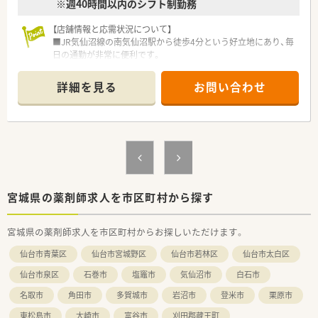
※週40時間以内のシフト制勤務
【店舗情報と応需状況について】
■JR気仙沼線の南気仙沼駅から徒歩4分という好立地にあり、毎
日の通勤が非常に便利です。
■内科の処方箋をメインに応需しており、1日あたり約60枚を無
理なく対応しています。
詳細を見る
お問い合わせ
■現在は常勤の薬剤師2名体制で運営しており、互いに連携を取
りながら業務を行っています。
【法人特徴について】
■医療や介護、福祉など5つの柱を持つ健康の総合商社として、
安定した経営基盤があります。
■在宅医療の分野で長年の実績と豊富なノウハウを持ち、地域医
療をリードしている企業です。
■新しい取り組みに積極的で、ドライブスルー薬局の設置など先
宮城県の薬剤師求人を市区町村から探す
進的な薬局運営を行っています。
宮城県の薬剤師求人を市区町村からお探しいただけます。
【こんな方にオススメ】
■内科の処方箋に特化して経験を積み、専門性を高めたいと考え
仙台市青葉区
仙台市宮城野区
仙台市若林区
仙台市太白区
ている方に最適です。
■福利厚生や研修制度が整った安定企業で、長期的なキャリアを
仙台市泉区
石巻市
塩竈市
気仙沼市
白石市
築きたい方におすすめです。
名取市
角田市
多賀城市
岩沼市
登米市
栗原市
■患者様との対話時間を大切にし、落ち着いた環境で丁寧な仕事
をしたい方に適しています。
東松島市
大崎市
富谷市
刈田郡蔵王町