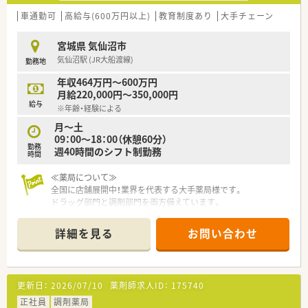
車通勤可
高給与(600万円以上)
教育制度あり
大手チェーン
宮城県 気仙沼市
気仙沼駅 (JR大船渡線)
勤務地
年収464万円～600万円
月給220,000円～350,000円
給与
※年齢・経験による
月～土
09：00～18：00（休憩60分）
勤務
週40時間のシフト制勤務
時間
≪薬局について≫
全国に店舗展開中！業界を代表する大手薬局様です。
ドラッグ部門と調剤部門を両方備えています。
やりがいはもちろん、充実の教育環境と福利厚生も魅力の企業で
す。
詳細を見る
お問い合わせ
今後の出店計画も多数あり、将来性も抜群の企業様です。
更新日：
2026/07/10
薬剤師求人ID：
175740
正社員
調剤薬局