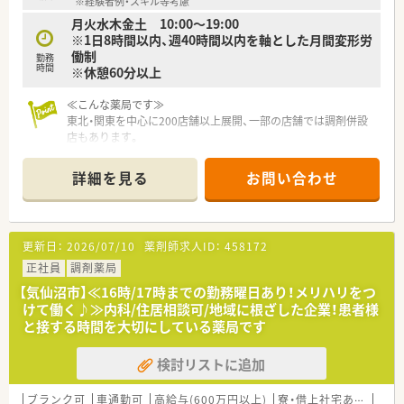
※経験者例・スキル等考慮
月火水木金土 10:00～19:00
※1日8時間以内、週40時間以内を軸とした月間変形労
働制
勤務
時間
※休憩60分以上
≪こんな薬局です≫
東北・関東を中心に200店舗以上展開、一部の店舗では調剤併設
店もあります。
医薬品のみならず健康を総合的に支える「ファーマシー・モア」
の実現を目指し
詳細を見る
お問い合わせ
スケール・品揃え・価格・利便性の充実した店舗運営で、
1店舗あたりの売上高は業界平均の3倍～5倍の売上を誇ってい
る安定企業。
また、売場戦略の策定やスタッフのマネジメント、
更新日：
2026/07/10
薬剤師求人ID：
458172
品揃えの提案等の権限をそれぞれの店舗に委譲しており、
社員のモチベーション維持はもちろん、
正社員
調剤薬局
地域に本当に必要なサービスを提供できるよう配慮している薬
【気仙沼市】≪16時/17時までの勤務曜日あり！メリハリをつ
局です。
けて働く♪≫内科/住居相談可/地域に根ざした企業！患者様
と接する時間を大切にしている薬局です
≪こんな会社です≫
■カワチ薬品は東日本を中心にドラッグストア355店（内調剤併
検討リストに追加
設型132店）を展開しています。
■「顧客第一主義」を掲げ、お客様に必要とされる店舗を追究し
ており品揃え数も業界随一です。
ブランク可
車通勤可
高給与(600万円以上)
寮・借上社宅あり
住宅