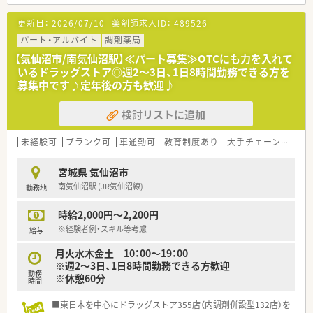
【法人特徴について】
更新日：
2026/07/10
薬剤師求人ID：
489526
■創業25年以上の歴史を持ち、東北エリアを中心にグループ全
体で21店舗を順調に展開している企業でございます。
パート・アルバイト
調剤薬局
■調剤事業に加えて介護事業も運営しているため、安定した経営
【気仙沼市/南気仙沼駅】≪パート募集≫OTCにも力を入れて
基盤を持ち安心して勤務できます。
いるドラッグストア◎週2～3日、1日8時間勤務できる方を
■最新機器の導入を積極的に進め、調剤過誤防止と業務効率化を
募集中です♪定年後の方も歓迎♪
図り対人業務に注力する体制です。
検討リストに追加
【こんな方が活躍中】
■地域に密着して患者様との繋がりを大切にし、きめ細やかな対
応ができる方が活躍しています。
未経験可
ブランク可
車通勤可
教育制度あり
大手チェーン
高収
■腰を据えて長く働きたいと考えており、無理な店舗異動を望ま
ない方が多く在籍しています。
宮城県 気仙沼市
■落ち着いた雰囲気の中で、じっくりと患者様と向き合いたいと
南気仙沼駅 (JR気仙沼線)
勤務地
考える薬剤師の方に適しています。
時給2,000円～2,200円
※経験者例・スキル等考慮
給与
月火水木金土 10：00～19：00
※週2～3日、1日8時間勤務できる方歓迎
勤務
※休憩60分
時間
■東日本を中心にドラッグストア355店（内調剤併設型132店）を