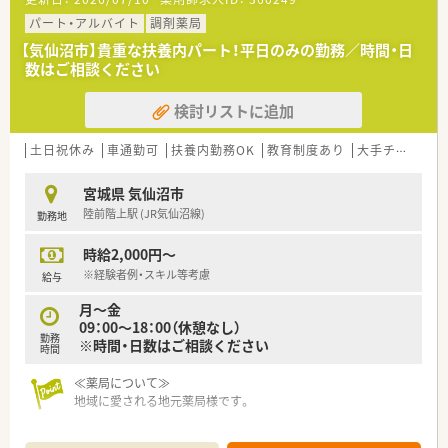
パート・アルバイト
調剤薬局
【気仙沼市】貴重な扶養内パート！平日のみの勤務／時間・日
数はご相談ください
検討リストに追加
土日祝休み
車通勤可
扶養内勤務OK
教育制度あり
大手チェーン以外
宮城県 気仙沼市
陸前階上駅 (JR気仙沼線)
勤務地
時給2,000円～
※経験者例・スキル等考慮
給与
月～金
09：00～18：00（休憩なし）
勤務
※時間・日数はご相談ください
時間
≪薬局について≫
地域に愛される地元薬局様です。