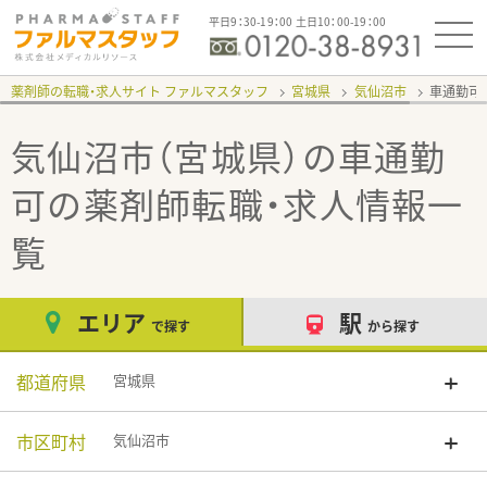
平日9：30-19：00 土日10：00-19：00
薬剤師の転職・求人サイト ファルマスタッフ
宮城県
気仙沼市
車通勤可
気仙沼市（宮城県）の車通勤
可
の薬剤師転職・求人情報一
覧
エリア
駅
で探す
から探す
都道府県
宮城県
市区町村
気仙沼市