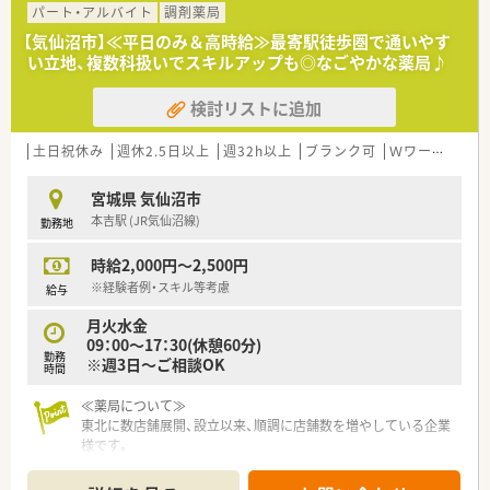
頼られる薬局づくりに注力しています。
パート・アルバイト
調剤薬局
■在宅医療や介護分野のサービス拡充を積極的に推進し安定し
【気仙沼市】≪平日のみ＆高時給≫最寄駅徒歩圏で通いやす
た経営基盤と成長力を強みとしています。
い立地、複数科扱いでスキルアップも◎なごやかな薬局♪
■患者様を第一に考える理念のもとで温かい教育制度を通じて
スタッフの育成を行っています。
検討リストに追加
【こんな方にオススメ】
■高年収を目指しながら転勤のない環境で長く落ち着いて働き
土日祝休み
週休2.5日以上
週32h以上
ブランク可
Ｗワーク可
残
続けたいとお考えの方におすすめします。
■小児科処方や在宅医療に関する高度なスキルを基礎からしっ
宮城県 気仙沼市
かりと学びたい方に最適な職場です。
本吉駅 (JR気仙沼線)
勤務地
■休日をしっかり確保しつつプライベートの時間を大切にして
ワークライフバランスを整えたい方に適します。
時給2,000円～2,500円
※経験者例・スキル等考慮
給与
月火水金
09：00～17：30(休憩60分)
勤務
※週3日～ご相談OK
時間
≪薬局について≫
東北に数店舗展開、設立以来、順調に店舗数を増やしている企業
様です。
薬剤師様の働きやすい環境づくりにも取り組んでおり、風通しの
良い職場環境が特徴です。