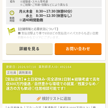
給与
※経験者・スキル等考慮
※ご経験・ご年齢・役職などにより異なる
月火木金 8:30～17:30（休憩60分）
水土 8:30～12:30（休憩なし）
勤務
※週40時間勤務
時間
【店舗情報と応需状況について】
■ 気仙沼駅より車で9分ほどの気仙沼バイパスからも近い比較
的賑やかなエリアにございます。
■ 応需科目は内科・外科・皮膚科をメインに1日あたり50枚前後
の処方箋を応需する見込みです。
詳細を見る
お問い合わせ
■ 薬剤師は常勤2名、非常勤9名、事務数名体制であり、ゆとりを
持って業務に取り組める環境です。
【募集背景と求める人物像について】
更新日：
2026/07/10
薬剤師求人ID：
492164
■ 2025年2月に開局したばかりの新しい店舗であり、新規開設
に伴う正社員の募集でございます。
正社員
調剤薬局
■ 未経験者の方も相談可能であり、新しい環境でキャリアを築
【気仙沼市】★土日祝休み・完全週休2日制★経験考慮で高年
きたい方を歓迎いたします。
収600万円優遇／自然豊かな環境での就業／残業少なめ／
■ 地域医療に貢献したいという強い意欲を持ち、患者さまとの
遠方の方も歓迎◎住居相談可能です！
コミュニケーションを大切にできる方を求めています。
検討リストに追加
【こんな方にオススメ】
■ 開局したばかりの綺麗な店舗で、新しい人間関係と環境でス
タートを切りたい方に最適です。
土日祝休み
ブランク可
車通勤可
高給与(600万円以上)
寮・借上社宅あり