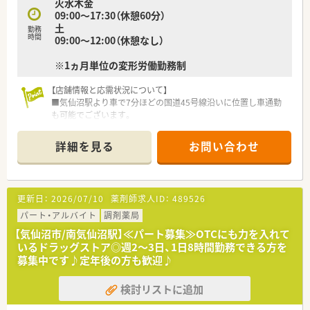
火水木金
09:00～17:30（休憩60分）
土
勤務
時間
09:00～12:00（休憩なし）
※1ヵ月単位の変形労働勤務制
【店舗情報と応需状況について】
■気仙沼駅より車で7分ほどの国道45号線沿いに位置し車通勤
も可能でございます。
■応需科目は内科・泌尿器科・皮膚科をメインに1日あたり40～
50枚の処方箋を応需しています。
詳細を見る
お問い合わせ
■薬剤師3名体制で事務員も3名在籍しており、ゆとりを持って
業務に取り組める環境です。
【法人特徴について】
更新日：
2026/07/10
薬剤師求人ID：
489526
■創業25年以上の歴史を持ち、東北エリアを中心にグループ全
体で21店舗を順調に展開している企業でございます。
パート・アルバイト
調剤薬局
■調剤事業に加えて介護事業も運営しているため、安定した経営
【気仙沼市/南気仙沼駅】≪パート募集≫OTCにも力を入れて
基盤を持ち安心して勤務できます。
いるドラッグストア◎週2～3日、1日8時間勤務できる方を
■最新機器の導入を積極的に進め、調剤過誤防止と業務効率化を
募集中です♪定年後の方も歓迎♪
図り対人業務に注力する体制です。
検討リストに追加
【こんな方が活躍中】
■地域に密着して患者様との繋がりを大切にし、きめ細やかな対