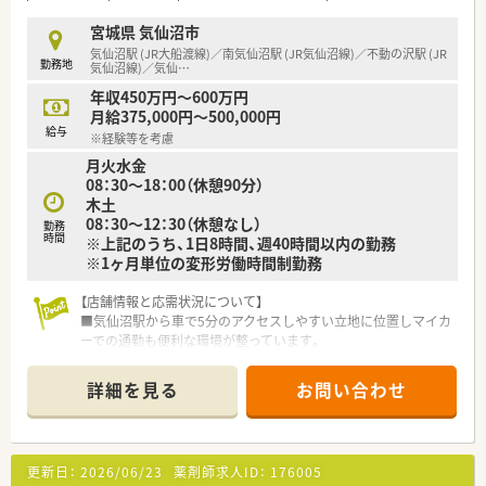
■育児休職からの復職率が98.6%と非常に高く、子育てと仕事を
上手く両立させながら多くの女性が活躍しています。
宮城県 気仙沼市
■面分業という環境を活かし、多くの品目数に触れながら自ら進
気仙沼駅 (JR大船渡線)／南気仙沼駅 (JR気仙沼線)／不動の沢駅 (JR
勤務地
んで新しい専門知識を吸収する方が活躍しています。
気仙沼線)／気仙
…
年収450万円～600万円
月給375,000円～500,000円
給与
※経験等を考慮
月火水金
08：30～18：00（休憩90分）
木土
08：30～12：30（休憩なし）
勤務
時間
※上記のうち、1日8時間、週40時間以内の勤務
※1ヶ月単位の変形労働時間制勤務
【店舗情報と応需状況について】
■気仙沼駅から車で5分のアクセスしやすい立地に位置しマイカ
ーでの通勤も便利な環境が整っています。
■応需科目は小児科がメインであり1日あたりの処方箋枚数は平
均80枚程度となっています。
詳細を見る
お問い合わせ
■勤務体制は常勤薬剤師2名と事務員2名が在籍しており混雑時
には本部からの応援体制も万全です。
【法人特徴について】
更新日：
2026/06/23
薬剤師求人ID：
176005
■宮城県と山形県を中心に店舗を展開しており地域の患者様に