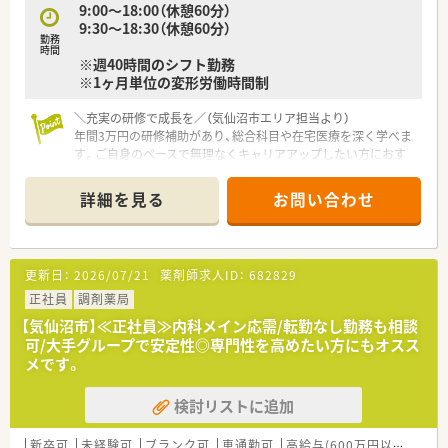
9:00～18:00（休憩60分）
9:30～18:30（休憩60分）
勤務
時間
※週40時間のシフト勤務
※1ヶ月単位の変形労働時間制
＼充実の研修で成長を／（気仙沼市エリア担当より）
年間3万円の研修補助があり、総合科目や在宅医療を深く学べま
す。ご自身のペースで無理なくキャリアアップしたい方におす
すめです。
＊------------------------------------------＊
詳細を見る
お問い合わせ
【店舗情報と応需状況について】
■JR気仙沼線の南気仙沼駅より車で10分ほどの場所に位置し、
通勤にはマイカーの利用が便利です。
更新日：
2026/07/21
薬剤師求人ID：
682829
■近隣の総合病院からの処方箋を1日平均250枚ほど応需してお
り、幅広い知識が身につきます。
正社員
調剤薬局
■薬剤師は常勤10名が在籍しており、事務員も9名いるため手厚
【気仙沼市】≪正社員≫内科メイン応需/転勤なし勤務も相談
い人員体制です。
可/大手グループで安定性◎専門性を高めたい方にもオスス
メです。
【法人特徴について】
■医療や介護など5つの事業を柱に展開する健康の総合商社とし
検討リストに追加
て、安定した経営基盤を築いている企業です。
■在宅医療の分野において20年以上の豊富な実績とノウハウを
持ち、地域社会からの信頼も厚い法人です。
新卒可
未経験可
ブランク可
車通勤可
高給与(600万円以上)
寮・