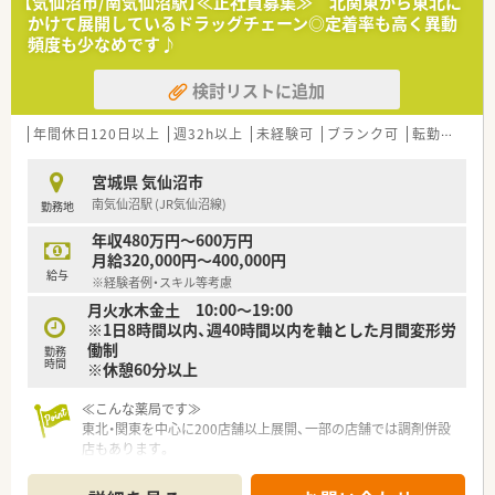
【気仙沼市/南気仙沼駅】≪正社員募集≫ 北関東から東北に
かけて展開しているドラッグチェーン◎定着率も高く異動
頻度も少なめです♪
検討リストに追加
年間休日120日以上
週32h以上
未経験可
ブランク可
転勤なし
宮城県 気仙沼市
南気仙沼駅 (JR気仙沼線)
勤務地
年収480万円～600万円
月給320,000円～400,000円
給与
※経験者例・スキル等考慮
月火水木金土 10:00～19:00
※1日8時間以内、週40時間以内を軸とした月間変形労
働制
勤務
時間
※休憩60分以上
≪こんな薬局です≫
東北・関東を中心に200店舗以上展開、一部の店舗では調剤併設
店もあります。
医薬品のみならず健康を総合的に支える「ファーマシー・モア」
の実現を目指し