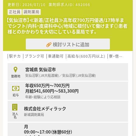
■地域社会に根差した調剤薬局■
更新日：
2026/07/10
薬剤師求人ID：
492066
このモットーを掲げ、より多くの時間をご利用いただく皆様に費
やせるよう、服薬指導・在宅医療に力を入れています。
正社員
調剤薬局
そのため、最新機器の導入を積極的に行い、薬物事故防止はもち
【気仙沼市】≪新着/正社員≫高年収700万円優遇/17時半ま
ろん、業務効率化を図っております。
でシフト/内科・皮膚科中心/地域に根付いて働けます◎患者
様とのかかわりを大切にしている薬局です。
■薬局紹介■
自然が多い地域にある薬局です！
検討リストに追加
門前の病院は内科、精神科、神経科を応需しているため、この3科
目がメイン科目になります。
地元の方々のご利用が多く、「なんでも相談できる、かかりつけ
駅チカ
ブランク可
車通勤可
高給与(600万円以上)
寮・借上社宅あり
薬局」としてご利用いただく皆様へ、丁寧な服薬指導を心がけて
います。
宮城県 気仙沼市
平日のみの開局、17時30分の終業で残業時間も少なめですので
気仙沼駅 (JR大船渡線)／気仙沼駅 (JR気仙沼線)
勤務地
仕事とプライベートの両立も◎
年収650万円～700万円
□■近隣にお住いの方はもちろん、遠方からお越しの方も大歓迎
月給541,600円～583,300円
です！遠方の方は住居相談可能ですので、お気軽にお問い合わせ
給与
年齢・経験により応相談
ください！■□
株式会社メディラック
法人
新城調剤薬局
名
月
09:00～17:00（休憩60分）