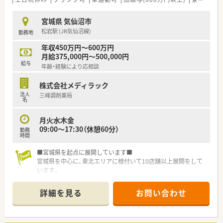
■ 調剤薬局での経験がない方やブランクがある方も、研修制度
が充実しているため安心して挑戦できます。
宮城県 気仙沼市
■ 胃腸科・外科・皮膚科の幅広い科目を経験し、自身の薬剤師と
松岩駅 (JR気仙沼線)
勤務地
してのスキルを高めたい方に推奨いたします。
年収450万円～600万円
月給375,000円～500,000円
給与
年齢・経験により応相談
株式会社メディラック
法人
三峰調剤薬局
名
月火水木金
09:00～17:30（休憩60分）
勤務
時間
■宮城県を起点に展開しています■
宮城県を中心に、東北エリアに根付いて10店舗以上展開をして
います。
社長をはじめ、経営陣はいつも現場目線でいてくれる社風の企業
です。
詳細を見る
お問い合わせ
調剤薬局の運営にとどまらず、福祉・介護事業にも参入してお
り、会社としての安定感もございます。