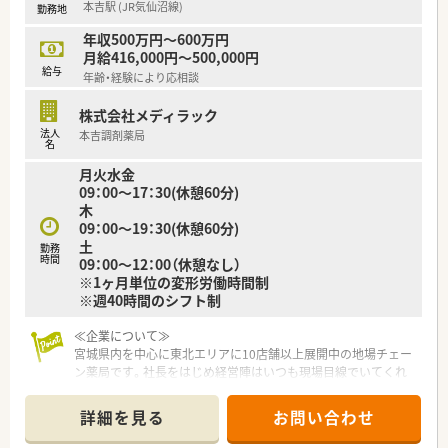
本吉駅 (JR気仙沼線)
勤務地
年収500万円～600万円
月給416,000円～500,000円
給与
年齢・経験により応相談
株式会社メディラック
法人
本吉調剤薬局
名
月火水金
09：00～17：30(休憩60分)
木
09：00～19：30(休憩60分)
土
勤務
時間
09：00～12：00（休憩なし）
※1ヶ月単位の変形労働時間制
※週40時間のシフト制
≪企業について≫
宮城県内を中心に東北エリアに10店舗以上展開中の地場チェー
ン薬局です。社長をはじめ経営陣はいつも現場目線でいてくれ
る社風の企業です。調剤薬局の運営にとどまらず、福祉・介護事
業にも参入しており、会社としての安定感もございます。
詳細を見る
お問い合わせ
≪教育制度充実！≫