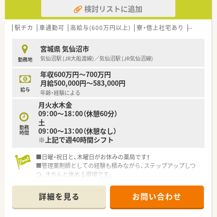
検討リストに追加
駅チカ
車通勤可
高給与(600万円以上)
寮・借上社宅あり
管理薬剤
宮城県 気仙沼市
気仙沼駅 (JR大船渡線)／気仙沼駅 (JR気仙沼線)
勤務地
年収600万円～700万円
月給500,000円～583,000円
給与
年齢・経験による
月火水木金
09：00～18：00（休憩60分）
土
勤務
09：00～13：00（休憩なし）
時間
※上記で週40時間シフト
■日曜・祝日と、木曜日がお休みの薬局です！
■管理薬剤師としての経験も積みながら、ステップアップしつ
つ、きちんと休める環境です。
■地域からの信頼もあり、最寄の気仙沼駅からも徒歩5分とほど
近い立地です。
詳細を見る
お問い合わせ
■内科と心療内科の処方せんが主ですが、その他の科目を面対応
で受けています。