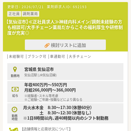
【想定される業務内容】
更新日：
2026/07/21
薬剤師求人ID：
692193
■調剤業務や監査、服薬指導を中心に、患者様の健康管理をトー
タルでサポートします。
正社員
調剤薬局
■音声入力システム等の最新機器を活用し、効率的かつ正確に薬
【気仙沼市】≪正社員求人≫神経内科メイン/調剤未経験の方
歴管理を行います。
も相談可/大手チェーン薬局だからこその福利厚生や研修制
■在庫管理システムにより、近隣店舗と連携して医薬品の在庫確
度が充実◎
認や手配を行います。
検討リストに追加
【こんな方にオススメ】
■安定した経営基盤のある大手企業グループで、長く安心して働
き続けたい方に最適です。
未経験可
ブランク可
車通勤可
大手チェーン
■最新のシステムを活用し、業務効率化された先進的な環境で働
きたい方におすすめです。
宮城県 気仙沼市
■ワークライフバランスを重視し、プライベートの時間も大切に
気仙沼駅 (JR気仙沼線)
勤務地
したい方に適しています。
年収400万円～550万円
月給266,000円～366,000円
給与
※経験者・スキル等考慮
※ご経験・ご年齢・役職などにより異なる
月火水木金 8:30～17:30（休憩60分）
土 8:30～12:30（休憩なし）
勤務
※1日8時間以内、週40時間以内のシフト制勤務
時間
【店舗情報と応需状況について】