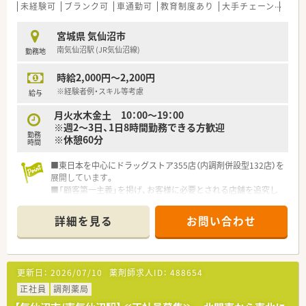
応ができる方が活躍しています。
未経験可
ブランク可
車通勤可
教育制度あり
大手チェーン
高収
■腰を据えて長く働きたいと考えており、無理な店舗異動を望ま
ない方が多く在籍しています。
宮城県 気仙沼市
■落ち着いた雰囲気の中で、じっくりと患者様と向き合いたいと
南気仙沼駅 (JR気仙沼線)
勤務地
考える薬剤師の方に適しています。
時給2,000円～2,200円
※経験者例・スキル等考慮
給与
月火水木金土 10：00～19：00
※週2～3日、1日8時間勤務できる方歓迎
勤務
※休憩60分
時間
■東日本を中心にドラッグストア355店（内調剤併設型132店）を
展開しています。
■「顧客第一主義」を掲げ、お客様に必要とされる店舗を追究し
ており品揃え数も業界随一です。
■薬剤師の募集にあたって、自宅通勤のエリア社員と転居を伴う
詳細を見る
お問い合わせ
異動があるナショナル社員の2コースに分かれています。
■勤務薬剤師だけでなく、薬局長や管理職、幹部候補としてのキ
ャリアビジョンも描ける環境です。
■調剤併設店舗でのご勤務の場合、薬剤師は調剤投薬業務が中心
更新日：
2026/07/10
薬剤師求人ID：
488654
となります。
■「地域の人々の健康を支えたい」という思いを大事にされてい
正社員
調剤薬局
る方、ぜひご応募ください。