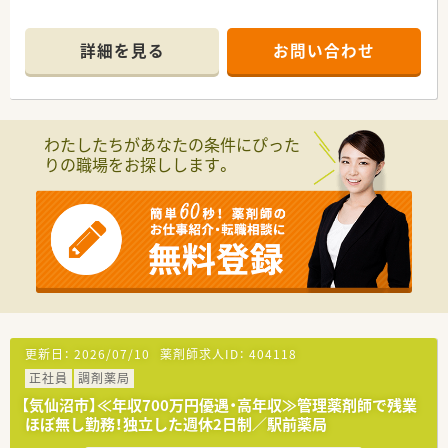
詳細を見る
お問い合わせ
わたしたちがあなたの条件にぴった
りの職場をお探しします。
更新日：
2026/07/10
薬剤師求人ID：
404118
正社員
調剤薬局
【気仙沼市】≪年収700万円優遇・高年収≫管理薬剤師で残業
ほぼ無し勤務！独立した週休2日制／駅前薬局