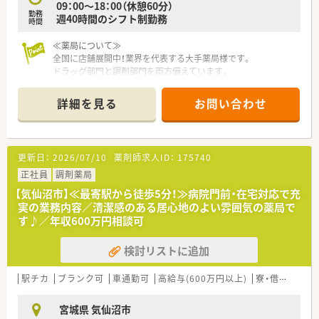
09：00～18：00（休憩60分）
勤務
週40時間のシフト制勤務
時間
≪薬局について≫
全国に店舗展開中！業界を代表する大手薬局様です。
ドラッグ部門と調剤部門を両方備えています。
やりがいはもちろん、充実の教育環境と福利厚生も魅力の企業で
す。
詳細を見る
お問い合わせ
今後の出店計画も多数あり、将来性も抜群の企業様です。
更新日：
2026/07/10
薬剤師求人ID：
175740
正社員
調剤薬局
【気仙沼市】≪最寄駅から徒歩5分！≫病院門前・在宅対応で充
実の業務内容／清潔感のある居心地のよい雰囲気の薬局で
す♪／年収600万円相談可
検討リストに追加
駅チカ
ブランク可
車通勤可
高給与(600万円以上)
寮・借上社宅あり
宮城県 気仙沼市