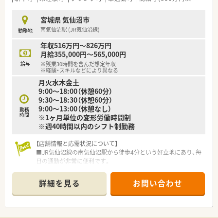
■従来の枠にとらわれず、新しい設備の導入やサービスの開発に
積極的に挑戦し続ける姿勢を大切にしています。
宮城県 気仙沼市
南気仙沼駅 (JR気仙沼線)
勤務地
【こんな方にオススメ】
■総合科目の処方箋に触れながら幅広い薬学知識を身につけ、薬
年収516万円～826万円
剤師としての専門性を高めたい方に最適です。
月給355,000円～565,000円
■在宅医療のノウハウをしっかりと学び、地域医療の最前線で貢
給与
※残業30時間を含んだ想定年収
献したいと考えている方におすすめの職場です。
※経験・スキルなどにより異なる
■プライベートの時間も大切にしながら、安定した収入と充実し
月火水木金土
た福利厚生の中で長く働きたい方に向いています。
9:00～18:00（休憩60分）
9:30～18:30（休憩60分）
9:00～13:00（休憩なし）
勤務
時間
※1ヶ月単位の変形労働時間制
※週40時間以内のシフト制勤務
【店舗情報と応需状況について】
■JR気仙沼線の南気仙沼駅から徒歩4分という好立地にあり、毎
日の通勤が非常に便利です。
■内科の処方箋をメインに応需しており、1日あたり約60枚を無
理なく対応しています。
詳細を見る
お問い合わせ
■現在は常勤の薬剤師2名体制で運営しており、互いに連携を取
りながら業務を行っています。
【法人特徴について】