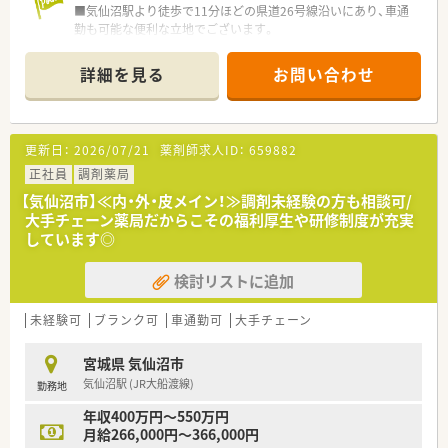
■気仙沼駅より徒歩で11分ほどの県道26号線沿いにあり、車通
勤も可能な便利な立地でございます。
■応需科目は脳神経内科メインで内科・リハビリテーション科を
含み1日あたり80枚の処方箋を応需しています。
詳細を見る
お問い合わせ
■薬剤師は常勤4名、非常勤11名、事務員2名体制と手厚い人員配
置で業務に取り組めます。
【法人特徴について】
更新日：
2026/07/21
薬剤師求人ID：
659882
■東証プライム上場企業である東邦ホールディングスのグルー
プ会社として全国に約350店舗以上展開しています。
正社員
調剤薬局
■信頼される薬局を目指し、最新のICTを導入した薬歴管理や作
【気仙沼市】≪内・外・皮メイン！≫調剤未経験の方も相談可/
業の機械化を積極的に推進しています。
大手チェーン薬局だからこその福利厚生や研修制度が充実
■在宅医療は東北から沖縄まで多くの店舗にて取り組み、地域医
しています◎
療に深く貢献する企業でございます。
検討リストに追加
【こんな方にオススメ】
■脳神経内科の処方を集中的に学び、その分野の専門知識を深め
たいと考える方に最適な環境です。
未経験可
ブランク可
車通勤可
大手チェーン
■調剤薬局での経験がない方やブランクがある方も、研修制度が
充実しているため安心して挑戦できます。
宮城県 気仙沼市
■大手グループの安定した経営基盤と充実した福利厚生のもと
気仙沼駅 (JR大船渡線)
勤務地
で、長期的に働きたい方に適しています。
年収400万円～550万円
月給266,000円～366,000円