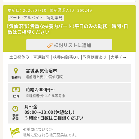
更新日：
2026/07/10
薬剤師求人ID：
360249
パート・アルバイト
調剤薬局
【気仙沼市】貴重な扶養内パート！平日のみの勤務／時間・日
数はご相談ください
検討リストに追加
土日祝休み
車通勤可
扶養内勤務OK
教育制度あり
大手チェーン以外
宮城県 気仙沼市
陸前階上駅 (JR気仙沼線)
勤務地
時給2,000円～
※経験者例・スキル等考慮
給与
月～金
09：00～18：00（休憩なし）
勤務
※時間・日数はご相談ください
時間
≪薬局について≫
地域に愛される地元薬局様です。