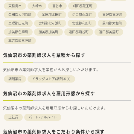
東松島市
大崎市
富谷市
刈田郡蔵王町
柴田郡大河原町
柴田郡柴田町
伊具郡丸森町
亘理郡亘理町
亘理郡山元町
宮城郡七ヶ浜町
宮城郡利府町
黒川郡大和町
加美郡色麻町
加美郡加美町
遠田郡涌谷町
遠田郡美里町
本吉郡南三陸町
気仙沼市の薬剤師求人を業種から探す
気仙沼市の薬剤師求人を業種からお探しいただけます。
調剤薬局
ドラッグストア(調剤あり)
気仙沼市の薬剤師求人を雇用形態から探す
気仙沼市の薬剤師求人を雇用形態からお探しいただけます。
正社員
パート・アルバイト
気仙沼市の薬剤師求人をこだわり条件から探す