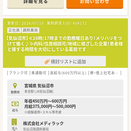
詳細を見る
お問い合わせ
スケール・品揃え・価格・利便性の充実した店舗運営で、
1店舗あたりの売上高は業界平均の3倍～5倍の売上を誇ってい
る安定企業。
また、売場戦略の策定やスタッフのマネジメント、
更新日：
2026/07/10
薬剤師求人ID：
458172
品揃えの提案等の権限をそれぞれの店舗に委譲しており、
社員のモチベーション維持はもちろん、
正社員
調剤薬局
地域に本当に必要なサービスを提供できるよう配慮している薬
【気仙沼市】≪16時/17時までの勤務曜日あり！メリハリをつ
局です。
けて働く♪≫内科/住居相談可/地域に根ざした企業！患者様
と接する時間を大切にしている薬局です
≪こんな会社です≫
■カワチ薬品は東日本を中心にドラッグストア355店（内調剤併
検討リストに追加
設型132店）を展開しています。
■「顧客第一主義」を掲げ、お客様に必要とされる店舗を追究し
ており品揃え数も業界随一です。
ブランク可
車通勤可
高給与(600万円以上)
寮・借上社宅あり
住宅
■今後も、健康を考えた店舗づくりを強力に推進し、過疎化地域
においても毎日の生活における利便性を高めた小商圏型ストア
宮城県 気仙沼市
で対応し、ドミナントを構築しながら全国展開を考えておりま
本吉駅 (JR気仙沼線)
勤務地
す。
■勤務薬剤師だけでなく、薬局長や管理職、幹部候補としてのキ
年収450万円～600万円
ャリアビジョンなども描ける環境です！
月給375,000円～500,000円
給与
※経験者例・スキル等考慮
≪働く環境≫
■薬自宅通勤のエリア社員と転居を伴う異動があるナショナル
株式会社メディラック
社員の2コースより選択可能！
法人
気仙沼南調剤薬局