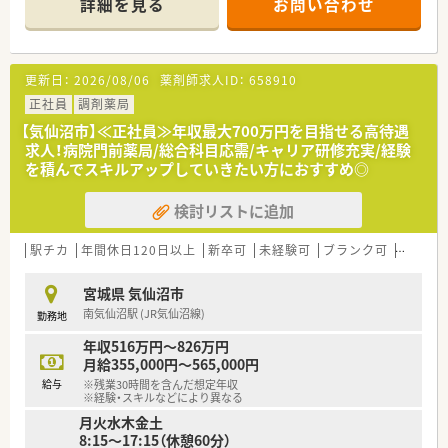
詳細を見る
お問い合わせ
処方箋枚数もご負担少なく長く続けられる薬局です。
更新日：
2026/08/06
薬剤師求人ID：
658910
正社員
調剤薬局
【気仙沼市】≪正社員≫年収最大700万円を目指せる高待遇
求人！病院門前薬局/総合科目応需/キャリア研修充実/経験
を積んでスキルアップしていきたい方におすすめ◎
検討リストに追加
駅チカ
年間休日120日以上
新卒可
未経験可
ブランク可
車通勤
宮城県 気仙沼市
南気仙沼駅 (JR気仙沼線)
勤務地
年収516万円～826万円
月給355,000円～565,000円
給与
※残業30時間を含んだ想定年収
※経験・スキルなどにより異なる
月火水木金土
8:15～17:15（休憩60分）