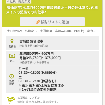
方箋を面で応需しており、幅広い知識を習得できる環境です。
正社員
調剤薬局
■1日の処方箋枚数は30枚から40枚程度と比較的落ち着いてお
【気仙沼市】≪年収600万円相談可能≫土日の連休あり、内科
り、一人ひとりの患者様と丁寧に向き合いながら業務に励めま
メインの薬局でのお仕事！
す。
検討リストに追加
【法人特徴について】
■日本を代表する大手総合小売企業が母体であり、非常に安定し
た経営基盤が魅力です。
土日祝休み
転勤なし
車通勤可
高給与(600万円以上)
教育制度あり
■調剤だけでなくOTCも併設し、地域住民の健康をトータルでサ
ポートすることを目指しています。
宮城県 気仙沼市
■薬剤師の専門性を活かしつつ、店舗運営や商品開発など多様な
陸前階上駅 (JR気仙沼線)
勤務地
キャリアへ挑戦可能です。
年収550万円～600万円
【こんな方が活躍中】
月給343,750円～375,000円
■仕事のやりがいとプライベートの充実をどちらも諦めたくな
給与
※経験者例・スキル等考慮
い、欲張りで前向きな姿勢を持った薬剤師が数多く活躍していま
月～金
す。
08：30～18：00（休憩90分）
■調剤業務の経験が少ない第二新卒の方やブランクがある方も、
土
研修を通じて着実にスキルを身につけ第一線で貢献していま
08：30～12：30（休憩なし）
す。
勤務
時間
※第1・第3・第5土曜日はお休み
■定年後も再雇用制度を利用して70歳まで元気に働いている方
※1ヶ月単位の変形労働制
もおり、年齢を問わず長く活躍できる土壌がある職場です。
≪薬局について≫
地域に愛される地元薬局様です。