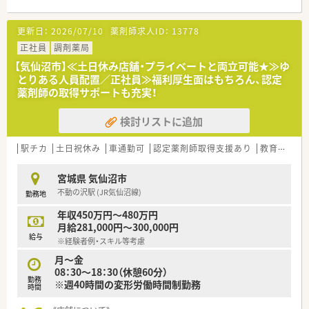
社員教育についても力を入れており、新しい技術や共有すべき情
報について本社研修、セミナー、勉強会などキチンとした教育環
更新日：
2026/07/10
薬剤師求人ID：
13778
境の中で様々な取り組みを行っています。
若い優秀な人材を育成することは、会社の要であると考え、若い
正社員
調剤薬局
薬剤師さん、事務さんが仕事をしながらステップアップ出来るよ
【気仙沼市】≪土日休み店舗・プライベートと両立可能★≫ゆ
うな環境も整えています。
とりある人員配置／正社員≫福利厚生面はもちろん、認定
薬剤師の取得サポートも充実！
≪薬局について≫
病院門前で複数科目応需してます。
検討リストに追加
1日60枚ほどの処方箋を応需しており、後ろはあまり伸びないの
で残業がほとんど発生しません。
木曜日は19時まで営業しており、メリハリをつけて働けます。
駅チカ
土日祝休み
車通勤可
認定薬剤師取得支援あり
教育制度あり
ワークライフバランスを重視している方にお勧めの職場環境で
す。
宮城県 気仙沼市
不動の沢駅 (JR気仙沼線)
勤務地
≪こんな方におススメ≫
・在宅に携わりたい方
年収450万円～480万円
・薬剤師としてのステップアップを目指したい方
月給281,000円～300,000円
給与
※経験者例・スキル等考慮
月～金
08：30～18：30（休憩60分）
勤務
※週40時間の変形労働時間制勤務
時間