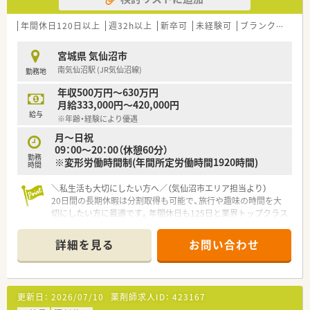
≪薬局について≫
本吉津谷インターチェンジからもほど近く、市外からの通勤にも
年間休日120日以上
週32h以上
新卒可
未経験可
ブランク可
車
便利な立地です。
徒歩圏内にコンビニやお車5分の位置に海水浴場もあり、自然を
宮城県 気仙沼市
感じながらご勤務いただけます。
南気仙沼駅 (JR気仙沼線)
勤務地
内科クリニック門前の処方せんを受けている調剤薬局で、処方箋
も1日20枚程度と落ち着いていますので、急がず落ち着いて調剤
年収500万円～630万円
業務を行うことが出来ます。
月給333,000円～420,000円
給与
※年齢・経験により優遇
≪こんな方におススメ≫
・患者様とのコミュニケーションを大切にできる方
月～日祝
・薬剤師としてスキルアップを目指す方
09：00～20：00（休憩60分）
勤務
※変形労働時間制(年間所定労働時間1920時間)
時間
＼私生活も大切にしたい方へ／（気仙沼市エリア担当より）
20日間の長期休暇は分割取得も可能で、旅行や趣味の時間を大
切にしたい方に最適です。年間休日も125日と業界トップクラス
の多さを誇っています。
詳細を見る
お問い合わせ
【店舗情報と応需状況について】
■南気仙沼駅から徒歩15分の場所に位置する大型の商業施設内
にある店舗で、お仕事帰りにお買い物も楽しめる便利な立地で
す。
更新日：
2026/07/10
薬剤師求人ID：
423167
■総合病院をはじめとする近隣の医療機関から様々な科目の処