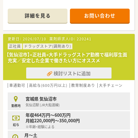
詳細を見る
お問い合わせ
更新日：
2026/07/10
薬剤師求人ID：
220241
正社員
ドラッグストア(調剤あり)
【気仙沼市】«正社員»大手ドラッグストア勤務で福利厚生面
充実／安定した企業で働きたい方にオススメ
検討リストに追加
車通勤可
高給与(600万円以上)
教育制度あり
大手チェーン
宮城県 気仙沼市
気仙沼駅 (JR大船渡線)
勤務地
年収464万円～600万円
月給220,000円～350,000円
給与
※年齢・経験による
月～土