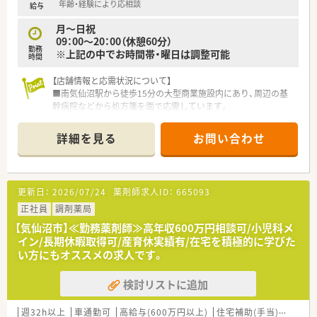
■年間休日は124日ございます。
年齢・経験により応相談
給与
■週40時間のシフト勤務で、残業は1分単位で支給されます。
月～日祝
■契約社員制度（30時間勤務）もございまして、給与も16分割で
09：00～20：00（休憩60分）
支給されます。
勤務
※上記の中でお時間帯・曜日は調整可能
■薬剤師1人あたり20～25枚の処方箋を目安に人員配置してい
時間
ます。服薬指導重視で患者に寄り添い業務を進められる環境で
す。
【店舗情報と応需状況について】
■南気仙沼駅から徒歩15分の大型商業施設内にあり、周辺の基
幹病院などから処方箋を面で応需しています。
■処方箋枚数は1日平均30枚から40枚と比較的落ち着いており、
丁寧な服薬指導を行うことが可能です。
詳細を見る
お問い合わせ
■薬剤師は常勤3名と派遣1名が在籍しており、事務スタッフも2
名から3名配置され業務分担が明確です。
【想定される業務内容】
更新日：
2026/07/24
薬剤師求人ID：
665093
■面分業の調剤薬局として多種多様な医療機関から処方箋を受
け付けるため、幅広い薬効群の薬剤を取り扱います。
正社員
調剤薬局
■調剤業務や監査のほか、丁寧な服薬指導を通じて赤ちゃんから
【気仙沼市】≪勤務薬剤師≫高年収600万円相談可/小児科メ
お年寄りまで多くの患者様の健康を支えるお仕事です。
イン/長期休暇取得可/産育休実績有/在宅を積極的に学びた
■OTC医薬品のカウンセリング販売も担当し、セルフメディケー
い方にもオススメの求人です。
ションの推進を通じて病気の予防にも深く貢献します。
検討リストに追加
【こんな方が活躍中】
■定年は65歳と定められていますが、再雇用制度を活用して70
歳を過ぎても現役で元気に就業している方がいます。
週32h以上
車通勤可
高給与(600万円以上)
住宅補助(手当)あり
積