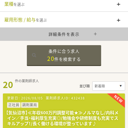
業種
を選ぶ
雇用形態 / 給与
を選ぶ
詳細条件を表示
条件に合う求人
20
件を
検索する
20
件の薬剤師求人
並び順
更新日：
2026/08/05
薬剤師求人ID：
432438
正社員
調剤薬局
【気仙沼市】≪年収600万円調整可能★≫ノルマなし/内科メ
イン／手当・福利厚生充実◎/勉強会や研修制度も充実でス
キルアップ！/長く働ける環境が整っています♪