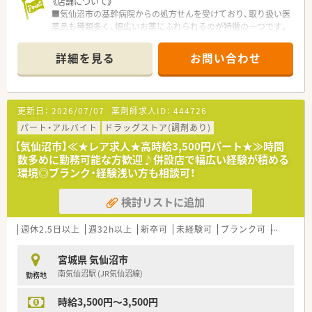
《店舗について》
■気仙沼市の基幹病院からの処方せんを受けており、取り扱い医
薬品も種類多く、幅広いお薬にふれられるのが特徴の一つです。
■スタッフも、若い世代の薬剤師さんも活躍しており明るい雰囲
気の店舗です。
詳細を見る
お問い合わせ
《こんな会社です》
■全国に100店舗以上（グループ含む）調剤薬局を展開している
宮城県本社の総合商社。東証1部上場です。
更新日：
2026/07/07
薬剤師求人ID：
444726
企業の安定性は抜群ですので、長く安心して勤務できます。
■地域貢献活動にも力を入れており、美術館、水族館の運営、仙
パート・アルバイト
ドラッグストア(調剤あり)
台に本拠地を構えるプロ野球チームのオフィシャルスポンサー
【気仙沼市】≪★レア求人★高時給3,500円パート★≫時間
を担う企業です。
数多めに勤務可能な方歓迎♪併設店で幅広い経験が積める
■従業員が全体で約5,000人おり、家族等関係者を含めると実質
環境◎ブランク・経験浅い方も相談可！
10,000人規模の大企業。
社会的信用も厚い会社のため、従業員にとってアドバンテージ
検討リストに追加
が大きいです。
■監査システムなどの機械化が進んでいる店舗も多い為、調剤過
誤件数なども非常に少ないのも特徴です。
週休2.5日以上
週32h以上
新卒可
未経験可
ブランク可
Ｗワーク
■病院門前・医療モール・クリニック前など様々な薬局での経験
も積む事ができます。
宮城県 気仙沼市
■産育休取得者・時短制度適用者も非常に多い為、子育て中の薬
南気仙沼駅 (JR気仙沼線)
勤務地
剤師様にも非常働きやすい職場です。
■借り上げ社宅制度を導入しており、最大8万円まで補助がござ
時給3,500円～3,500円
います。（実家からの勤務の場合は、適用外になります）