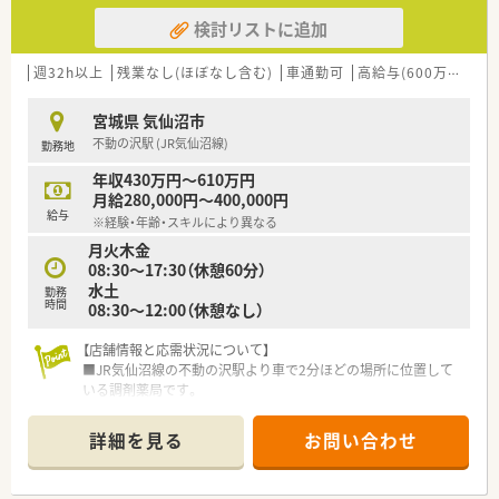
検討リストに追加
週32h以上
残業なし(ほぼなし含む)
車通勤可
高給与(600万円以上)
宮城県 気仙沼市
不動の沢駅 (JR気仙沼線)
勤務地
年収430万円～610万円
月給280,000円～400,000円
給与
※経験・年齢・スキルにより異なる
月火木金
08:30～17:30（休憩60分）
水土
勤務
時間
08:30～12:00（休憩なし）
【店舗情報と応需状況について】
■JR気仙沼線の不動の沢駅より車で2分ほどの場所に位置して
いる調剤薬局です。
■近隣の内科クリニックをメインに、1日平均で約83枚の処方箋
を応需しています。
詳細を見る
お問い合わせ
■薬剤師2名と事務2名の計4名体制で、チームワーク良く業務に
取り組んでいます。