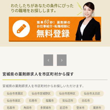
■医療や介護、福祉など5つの柱を持つ健康の総合商社として、
わたしたちがあなたの条件にぴった
安定した経営基盤があります。
りの職場をお探しします。
■在宅医療の分野で長年の実績と豊富なノウハウを持ち、地域医
療をリードしている企業です。
■新しい取り組みに積極的で、ドライブスルー薬局の設置など先
進的な薬局運営を行っています。
【こんな方にオススメ】
■内科の処方箋に特化して経験を積み、専門性を高めたいと考え
ている方に最適です。
■福利厚生や研修制度が整った安定企業で、長期的なキャリアを
築きたい方におすすめです。
■患者様との対話時間を大切にし、落ち着いた環境で丁寧な仕事
をしたい方に適しています。
宮城県の薬剤師求人を市区町村から探す
宮城県の薬剤師求人を市区町村からお探しいただけます。
仙台市青葉区
仙台市宮城野区
仙台市若林区
仙台市太白区
仙台市泉区
石巻市
塩竈市
気仙沼市
白石市
名取市
角田市
多賀城市
岩沼市
登米市
栗原市