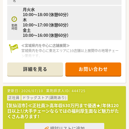
名
≪研修制度も整っています≫
月火水
社員のやる気を応援するプログラムが充実しています！
10:00～18:00（休憩60分）
教育研修・店舗でのOJT研修・各種研修会・キャリアアップセミナ
木
ーなど、それぞれのレベルにあわせた教育体制がございます
10:00～17:00（休憩60分）
勤務
時間
金土
≪こんな方におすすめ≫
10:00～16:00（休憩60分）
■「地域の人々の健康を支えたい」という思いを大事にされてい
る方！
■薬局長や管理職、幹部候補などのキャリアアップを目指したい
≪宮城県内を中心に店舗展開≫
方！
宮城県内を中心に東北エリアに10店舗以上展開中の地場チェー
ン薬局です。
社長をはじめ、経営陣はいつも現場目線でいてくれる社風の企業
です。
詳細を見る
お問い合わせ
調剤薬局の運営にとどまらず、福祉・介護事業にも参入してお
り、会社としての安定感もございます。
≪おすすめポイント☆教育制度・設備充実≫
更新日：
2026/07/10
薬剤師求人ID：
444725
教育に力を入れており、本社研修やセミナー、勉強会など様々な
取り組みを行っています。
正社員
ドラッグストア(調剤あり)
若年層のスタッフが仕事をしながらステップアップ出来るよう
【気仙沼市】≪正社員≫高年収630万円まで優遇★/年休120
な環境を整えています。
日以上！/大手チェーンならではの福利厚生面など魅力がた
また、業務効率化のため、最新機器の導入を積極的に行い、薬物
くさんあります！
事故防止はもちろん、本来業務に費やすはずだった時間を、患者
様との時間に変えるよう努めております。
検討リストに追加