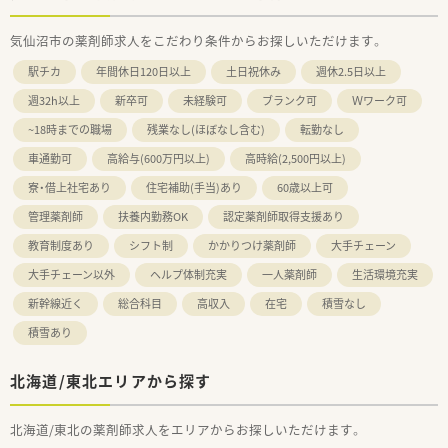
気仙沼市の薬剤師求人をこだわり条件からお探しいただけます。
駅チカ
年間休日120日以上
土日祝休み
週休2.5日以上
週32h以上
新卒可
未経験可
ブランク可
Ｗワーク可
~18時までの職場
残業なし(ほぼなし含む)
転勤なし
車通勤可
高給与(600万円以上)
高時給(2,500円以上)
寮・借上社宅あり
住宅補助(手当)あり
60歳以上可
管理薬剤師
扶養内勤務OK
認定薬剤師取得支援あり
教育制度あり
シフト制
かかりつけ薬剤師
大手チェーン
大手チェーン以外
ヘルプ体制充実
一人薬剤師
生活環境充実
新幹線近く
総合科目
高収入
在宅
積雪なし
積雪あり
北海道/東北エリアから探す
北海道/東北の薬剤師求人をエリアからお探しいただけます。