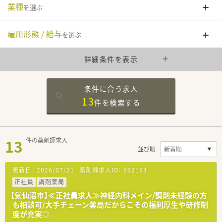
業種
を選ぶ
雇用形態 / 給与
を選ぶ
詳細条件を表示
条件に合う求人
13
件を
検索する
13
件の薬剤師求人
並び順
更新日：
2026/07/21
薬剤師求人ID：
692193
正社員
調剤薬局
【気仙沼市】≪正社員求人≫神経内科メイン/調剤未経験の方
も相談可/大手チェーン薬局だからこその福利厚生や研修制
度が充実◎