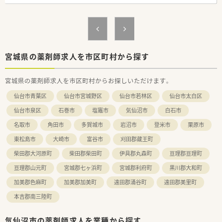
【法人特徴について】
■医療や介護、福祉など5つの柱を持つ健康の総合商社として、
安定した経営基盤があります。
■在宅医療の分野で長年の実績と豊富なノウハウを持ち、地域医
療をリードしている企業です。
■新しい取り組みに積極的で、ドライブスルー薬局の設置など先
宮城県の薬剤師求人を市区町村から探す
進的な薬局運営を行っています。
宮城県の薬剤師求人を市区町村からお探しいただけます。
【こんな方にオススメ】
■内科の処方箋に特化して経験を積み、専門性を高めたいと考え
仙台市青葉区
仙台市宮城野区
仙台市若林区
仙台市太白区
ている方に最適です。
■福利厚生や研修制度が整った安定企業で、長期的なキャリアを
仙台市泉区
石巻市
塩竈市
気仙沼市
白石市
築きたい方におすすめです。
名取市
角田市
多賀城市
岩沼市
登米市
栗原市
■患者様との対話時間を大切にし、落ち着いた環境で丁寧な仕事
をしたい方に適しています。
東松島市
大崎市
富谷市
刈田郡蔵王町
柴田郡大河原町
柴田郡柴田町
伊具郡丸森町
亘理郡亘理町
亘理郡山元町
宮城郡七ヶ浜町
宮城郡利府町
黒川郡大和町
加美郡色麻町
加美郡加美町
遠田郡涌谷町
遠田郡美里町
本吉郡南三陸町
気仙沼市の薬剤師求人を業種から探す