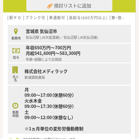
自然が多い地域にある薬局です！
検討リストに追加
門前の病院は内科、精神科、神経科を応需しているため、この3科
目がメイン科目になります。
地元の方々のご利用が多く、「なんでも相談できる、かかりつけ
駅チカ
ブランク可
車通勤可
高給与(600万円以上)
寮・借上社宅あり
薬局」としてご利用いただく皆様へ、丁寧な服薬指導を心がけて
います。
宮城県 気仙沼市
平日のみの開局、17時30分の終業で残業時間も少なめですので
気仙沼駅 (JR大船渡線)／気仙沼駅 (JR気仙沼線)
勤務地
仕事とプライベートの両立も◎
年収650万円～700万円
□■近隣にお住いの方はもちろん、遠方からお越しの方も大歓迎
月給541,600円～583,300円
です！遠方の方は住居相談可能ですので、お気軽にお問い合わせ
給与
年齢・経験により応相談
ください！■□
株式会社メディラック
法人
新城調剤薬局
名
月
09:00～17:00（休憩60分）
火水木金
09:00～17:30（休憩60分）
土
勤務
時間
09:00～12:00（休憩なし）
※1ヵ月単位の変形労働勤務制