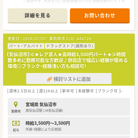
ン薬局です。社長をはじめ経営陣はいつも現場目線でいてくれ
る社風の企業です。調剤薬局の運営にとどまらず、福祉・介護事
業にも参入しており、会社としての安定感もございます。
詳細を見る
お問い合わせ
≪教育制度充実！≫
社員教育についても力を入れており、新しい技術や共有すべき情
報について本社研修、セミナー、勉強会などキチンとした教育環
更新日：
2026/07/07
薬剤師求人ID：
444726
境の中で様々な取り組みを行っています。
若い優秀な人材を育成することは、会社の要であると考え、若い
パート・アルバイト
ドラッグストア(調剤あり)
薬剤師さん、事務さんが仕事をしながらステップアップ出来るよ
【気仙沼市】≪★レア求人★高時給3,500円パート★≫時間
うな環境も整えています。
数多めに勤務可能な方歓迎♪併設店で幅広い経験が積める
環境◎ブランク・経験浅い方も相談可！
≪薬局について≫
病院門前で複数科目応需してます。
検討リストに追加
1日60枚ほどの処方箋を応需しており、後ろはあまり伸びないの
で残業がほとんど発生しません。
木曜日は19時まで営業しており、メリハリをつけて働けます。
週休2.5日以上
週32h以上
新卒可
未経験可
ブランク可
Ｗワーク
ワークライフバランスを重視している方にお勧めの職場環境で
す。
宮城県 気仙沼市
南気仙沼駅 (JR気仙沼線)
勤務地
≪こんな方におススメ≫
・在宅に携わりたい方
時給3,500円～3,500円
・薬剤師としてのステップアップを目指したい方
年齢・経験により応相談
給与