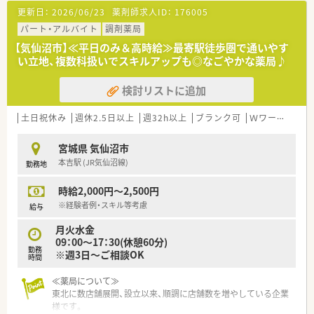
■面分業という環境を活かし、多くの品目数に触れながら自ら進
更新日：
2026/06/23
薬剤師求人ID：
176005
んで新しい専門知識を吸収する方が活躍しています。
パート・アルバイト
調剤薬局
【気仙沼市】≪平日のみ＆高時給≫最寄駅徒歩圏で通いやす
い立地、複数科扱いでスキルアップも◎なごやかな薬局♪
検討リストに追加
土日祝休み
週休2.5日以上
週32h以上
ブランク可
Ｗワーク可
残
宮城県 気仙沼市
本吉駅 (JR気仙沼線)
勤務地
時給2,000円～2,500円
※経験者例・スキル等考慮
給与
月火水金
09：00～17：30(休憩60分)
勤務
※週3日～ご相談OK
時間
≪薬局について≫
東北に数店舗展開、設立以来、順調に店舗数を増やしている企業
様です。