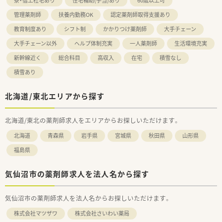
寮・借上社宅あり
住宅補助(手当)あり
60歳以上可
管理薬剤師
扶養内勤務OK
認定薬剤師取得支援あり
教育制度あり
シフト制
かかりつけ薬剤師
大手チェーン
大手チェーン以外
ヘルプ体制充実
一人薬剤師
生活環境充実
新幹線近く
総合科目
高収入
在宅
積雪なし
積雪あり
北海道/東北エリアから探す
北海道/東北の薬剤師求人をエリアからお探しいただけます。
北海道
青森県
岩手県
宮城県
秋田県
山形県
福島県
気仙沼市の薬剤師求人を法人名から探す
気仙沼市の薬剤師求人を法人名からお探しいただけます。
株式会社マツザワ
株式会社さいわい薬局