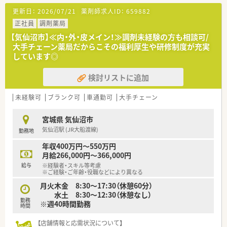
【法人特徴について】
更新日：
2026/07/21
薬剤師求人ID：
659882
■東証プライム上場企業である東邦ホールディングスのグルー
プ会社として全国に約350店舗以上展開しています。
正社員
調剤薬局
■信頼される薬局を目指し、最新のICTを導入した薬歴管理や作
【気仙沼市】≪内・外・皮メイン！≫調剤未経験の方も相談可/
業の機械化を積極的に推進しています。
大手チェーン薬局だからこその福利厚生や研修制度が充実
■在宅医療は東北から沖縄まで多くの店舗にて取り組み、地域医
しています◎
療に深く貢献する企業でございます。
検討リストに追加
【こんな方にオススメ】
■脳神経内科の処方を集中的に学び、その分野の専門知識を深め
たいと考える方に最適な環境です。
未経験可
ブランク可
車通勤可
大手チェーン
■調剤薬局での経験がない方やブランクがある方も、研修制度が
充実しているため安心して挑戦できます。
宮城県 気仙沼市
■大手グループの安定した経営基盤と充実した福利厚生のもと
気仙沼駅 (JR大船渡線)
勤務地
で、長期的に働きたい方に適しています。
年収400万円～550万円
月給266,000円～366,000円
給与
※経験者・スキル等考慮
※ご経験・ご年齢・役職などにより異なる
月火木金 8:30～17:30（休憩60分）
水土 8:30～12:30（休憩なし）
勤務
※週40時間勤務
時間
【店舗情報と応需状況について】