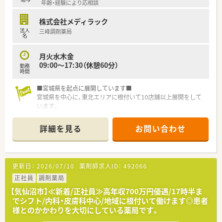
年齢・経験により応相談
株式会社メディラック
法人
三峰調剤薬局
名
月火水木金
09:00～17:30（休憩60分）
勤務
時間
■宮城県を起点に展開しています■
宮城県を中心に、東北エリアに根付いて10店舗以上展開をして
います。
社長をはじめ、経営陣はいつも現場目線でいてくれる社風の企業
です。
詳細を見る
お問い合わせ
調剤薬局の運営にとどまらず、福祉・介護事業にも参入してお
り、会社としての安定感もございます。
■地域社会に根差した調剤薬局■
更新日：
2026/07/10
薬剤師求人ID：
492066
このモットーを掲げ、より多くの時間をご利用いただく皆様に費
やせるよう、服薬指導・在宅医療に力を入れています。
正社員
調剤薬局
そのため、最新機器の導入を積極的に行い、薬物事故防止はもち
【気仙沼市】≪新着/正社員≫高年収700万円優遇/17時半ま
ろん、業務効率化を図っております。
でシフト/内科・皮膚科中心/地域に根付いて働けます◎患者
様とのかかわりを大切にしている薬局です。
■薬局紹介■