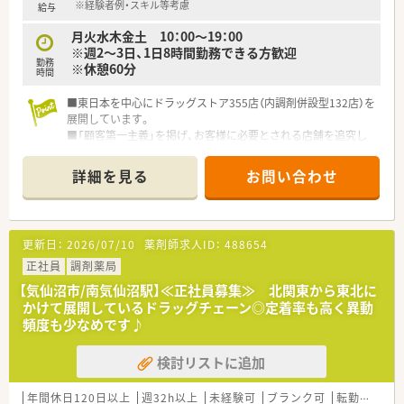
※経験者例・スキル等考慮
給与
月火水木金土 10：00～19：00
※週2～3日、1日8時間勤務できる方歓迎
勤務
※休憩60分
時間
■東日本を中心にドラッグストア355店（内調剤併設型132店）を
展開しています。
■「顧客第一主義」を掲げ、お客様に必要とされる店舗を追究し
ており品揃え数も業界随一です。
■薬剤師の募集にあたって、自宅通勤のエリア社員と転居を伴う
詳細を見る
お問い合わせ
異動があるナショナル社員の2コースに分かれています。
■勤務薬剤師だけでなく、薬局長や管理職、幹部候補としてのキ
ャリアビジョンも描ける環境です。
■調剤併設店舗でのご勤務の場合、薬剤師は調剤投薬業務が中心
更新日：
2026/07/10
薬剤師求人ID：
488654
となります。
■「地域の人々の健康を支えたい」という思いを大事にされてい
正社員
調剤薬局
る方、ぜひご応募ください。
【気仙沼市/南気仙沼駅】≪正社員募集≫ 北関東から東北に
かけて展開しているドラッグチェーン◎定着率も高く異動
頻度も少なめです♪
検討リストに追加
年間休日120日以上
週32h以上
未経験可
ブランク可
転勤なし