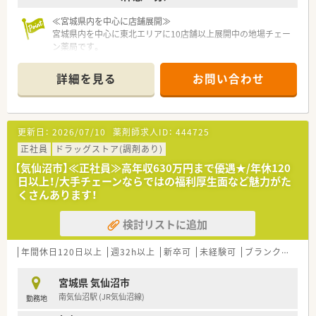
る方！
■薬局長や管理職、幹部候補などのキャリアアップを目指したい
≪宮城県内を中心に店舗展開≫
方！
宮城県内を中心に東北エリアに10店舗以上展開中の地場チェー
ン薬局です。
社長をはじめ、経営陣はいつも現場目線でいてくれる社風の企業
です。
詳細を見る
お問い合わせ
調剤薬局の運営にとどまらず、福祉・介護事業にも参入してお
り、会社としての安定感もございます。
≪おすすめポイント☆教育制度・設備充実≫
更新日：
2026/07/10
薬剤師求人ID：
444725
教育に力を入れており、本社研修やセミナー、勉強会など様々な
取り組みを行っています。
正社員
ドラッグストア(調剤あり)
若年層のスタッフが仕事をしながらステップアップ出来るよう
【気仙沼市】≪正社員≫高年収630万円まで優遇★/年休120
な環境を整えています。
日以上！/大手チェーンならではの福利厚生面など魅力がた
また、業務効率化のため、最新機器の導入を積極的に行い、薬物
くさんあります！
事故防止はもちろん、本来業務に費やすはずだった時間を、患者
様との時間に変えるよう努めております。
検討リストに追加
≪薬局について≫
本吉津谷インターチェンジからもほど近く、市外からの通勤にも
年間休日120日以上
週32h以上
新卒可
未経験可
ブランク可
車
便利な立地です。
徒歩圏内にコンビニやお車5分の位置に海水浴場もあり、自然を
宮城県 気仙沼市
感じながらご勤務いただけます。
南気仙沼駅 (JR気仙沼線)
勤務地
内科クリニック門前の処方せんを受けている調剤薬局で、処方箋
も1日20枚程度と落ち着いていますので、急がず落ち着いて調剤