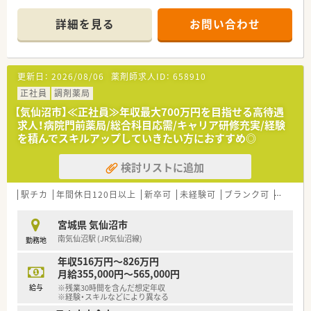
薬剤師様の働きやすい環境づくりにも取り組んでおり、風通しの
良い職場環境が特徴です。
詳細を見る
お問い合わせ
処方箋枚数もご負担少なく長く続けられる薬局です。
更新日：
2026/08/06
薬剤師求人ID：
658910
正社員
調剤薬局
【気仙沼市】≪正社員≫年収最大700万円を目指せる高待遇
求人！病院門前薬局/総合科目応需/キャリア研修充実/経験
を積んでスキルアップしていきたい方におすすめ◎
検討リストに追加
駅チカ
年間休日120日以上
新卒可
未経験可
ブランク可
車通勤
宮城県 気仙沼市
南気仙沼駅 (JR気仙沼線)
勤務地
年収516万円～826万円
月給355,000円～565,000円
給与
※残業30時間を含んだ想定年収
※経験・スキルなどにより異なる