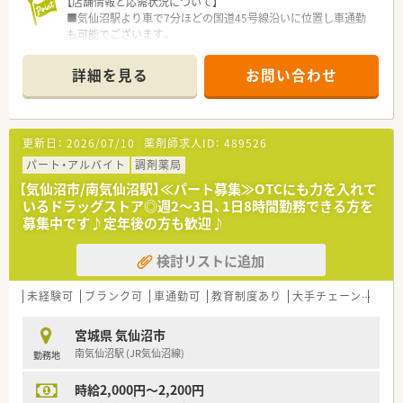
【店舗情報と応需状況について】
■気仙沼駅より車で7分ほどの国道45号線沿いに位置し車通勤
も可能でございます。
■応需科目は内科・泌尿器科・皮膚科をメインに1日あたり40～
50枚の処方箋を応需しています。
詳細を見る
お問い合わせ
■薬剤師3名体制で事務員も3名在籍しており、ゆとりを持って
業務に取り組める環境です。
【法人特徴について】
更新日：
2026/07/10
薬剤師求人ID：
489526
■創業25年以上の歴史を持ち、東北エリアを中心にグループ全
体で21店舗を順調に展開している企業でございます。
パート・アルバイト
調剤薬局
■調剤事業に加えて介護事業も運営しているため、安定した経営
【気仙沼市/南気仙沼駅】≪パート募集≫OTCにも力を入れて
基盤を持ち安心して勤務できます。
いるドラッグストア◎週2～3日、1日8時間勤務できる方を
■最新機器の導入を積極的に進め、調剤過誤防止と業務効率化を
募集中です♪定年後の方も歓迎♪
図り対人業務に注力する体制です。
検討リストに追加
【こんな方が活躍中】
■地域に密着して患者様との繋がりを大切にし、きめ細やかな対
応ができる方が活躍しています。
未経験可
ブランク可
車通勤可
教育制度あり
大手チェーン
高収
■腰を据えて長く働きたいと考えており、無理な店舗異動を望ま
ない方が多く在籍しています。
宮城県 気仙沼市
■落ち着いた雰囲気の中で、じっくりと患者様と向き合いたいと
南気仙沼駅 (JR気仙沼線)
勤務地
考える薬剤師の方に適しています。
時給2,000円～2,200円