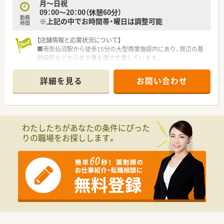
月～日祝
09：00～20：00（休憩60分）
勤務
※上記の中でお時間帯・曜日は調整可能
時間
【店舗情報と応需状況について】
■南気仙沼駅から徒歩15分の大型商業施設内にあり、周辺の基
幹病院などから処方箋を面で応需しています。
■処方箋枚数は1日平均30枚から40枚と比較的落ち着いており、
丁寧な服薬指導を行うことが可能です。
詳細を見る
お問い合わせ
■薬剤師は常勤3名と派遣1名が在籍しており、事務スタッフも2
名から3名配置され業務分担が明確です。
【想定される業務内容】
■面分業の調剤薬局として多種多様な医療機関から処方箋を受
わたしたちがあなたの条件にぴった
け付けるため、幅広い薬効群の薬剤を取り扱います。
りの職場をお探しします。
■調剤業務や監査のほか、丁寧な服薬指導を通じて赤ちゃんから
お年寄りまで多くの患者様の健康を支えるお仕事です。
■OTC医薬品のカウンセリング販売も担当し、セルフメディケー
ションの推進を通じて病気の予防にも深く貢献します。
【こんな方が活躍中】
■定年は65歳と定められていますが、再雇用制度を活用して70
歳を過ぎても現役で元気に就業している方がいます。
■育児休職からの復職率が98.6%と非常に高く、子育てと仕事を
上手く両立させながら多くの女性が活躍しています。