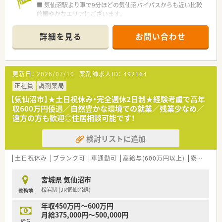
■ 気仙沼駅より車で9分ほどの気仙沼バイパスからも近い比較
的賑やかなエリアにございます。
■ 応需科目は内科・外科・皮膚科をメインに1日あたり50枚前後
の処方箋を応需する見込みです。
詳細を見る
お問い合わせ
■ 薬剤師は常勤2名、非常勤9名、事務数名体制であり、ゆとりを
持って業務に取り組める環境です。
【募集背景と求める人物像について】
更新日：
2026/07/10
薬剤師求人ID：
492164
■ 2025年2月に開局したばかりの新しい店舗であり、新規開設
に伴う正社員の募集でございます。
正社員
調剤薬局
■ 未経験者の方も相談可能であり、新しい環境でキャリアを築
【気仙沼市】★土日祝休み・完全週休2日制★経験考慮で高年
きたい方を歓迎いたします。
収600万円優遇／自然豊かな環境での就業／残業少なめ／
■ 地域医療に貢献したいという強い意欲を持ち、患者さまとの
遠方の方も歓迎◎住居相談可能です！
コミュニケーションを大切にできる方を求めています。
検討リストに追加
【こんな方にオススメ】
■ 開局したばかりの綺麗な店舗で、新しい人間関係と環境でス
タートを切りたい方に最適です。
土日祝休み
ブランク可
車通勤可
高給与(600万円以上)
寮・借上社宅あり
■ 調剤薬局での経験がない方やブランクがある方も、研修制度
が充実しているため安心して挑戦できます。
宮城県 気仙沼市
■ 胃腸科・外科・皮膚科の幅広い科目を経験し、自身の薬剤師と
松岩駅 (JR気仙沼線)
勤務地
してのスキルを高めたい方に推奨いたします。
年収450万円～600万円
月給375,000円～500,000円
給与