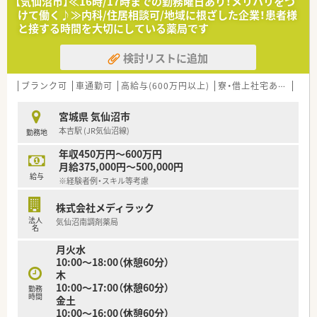
【気仙沼市】≪16時/17時までの勤務曜日あり！メリハリをつ
局です。
けて働く♪≫内科/住居相談可/地域に根ざした企業！患者様
と接する時間を大切にしている薬局です
≪こんな会社です≫
■カワチ薬品は東日本を中心にドラッグストア355店（内調剤併
検討リストに追加
設型132店）を展開しています。
■「顧客第一主義」を掲げ、お客様に必要とされる店舗を追究し
ており品揃え数も業界随一です。
ブランク可
車通勤可
高給与(600万円以上)
寮・借上社宅あり
住宅
■今後も、健康を考えた店舗づくりを強力に推進し、過疎化地域
においても毎日の生活における利便性を高めた小商圏型ストア
宮城県 気仙沼市
で対応し、ドミナントを構築しながら全国展開を考えておりま
本吉駅 (JR気仙沼線)
勤務地
す。
■勤務薬剤師だけでなく、薬局長や管理職、幹部候補としてのキ
年収450万円～600万円
ャリアビジョンなども描ける環境です！
月給375,000円～500,000円
給与
※経験者例・スキル等考慮
≪働く環境≫
■薬自宅通勤のエリア社員と転居を伴う異動があるナショナル
株式会社メディラック
社員の2コースより選択可能！
法人
気仙沼南調剤薬局
名
≪研修制度も整っています≫
月火水
社員のやる気を応援するプログラムが充実しています！
10:00～18:00（休憩60分）
教育研修・店舗でのOJT研修・各種研修会・キャリアアップセミナ
木
ーなど、それぞれのレベルにあわせた教育体制がございます
10:00～17:00（休憩60分）
勤務
時間
金土
≪こんな方におすすめ≫
10:00～16:00（休憩60分）
■「地域の人々の健康を支えたい」という思いを大事にされてい