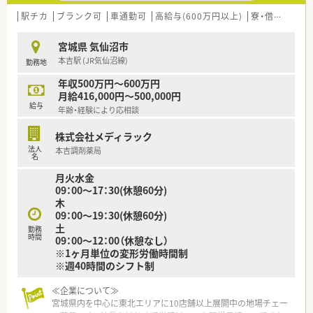
た経営基盤が魅力です。
■調剤だけでなくOTCも併設し、地域住民の健康をトータルでサ
駅チカ
ブランク可
車通勤可
高給与(600万円以上)
寮・借上社宅あり
ポートすることを目指しています。
■薬剤師の専門性を活かしつつ、店舗運営や商品開発など多様な
宮城県 気仙沼市
キャリアへ挑戦可能です。
本吉駅 (JR気仙沼線)
勤務地
【こんな方が活躍中】
年収500万円～600万円
■仕事のやりがいとプライベートの充実をどちらも諦めたくな
月給416,000円～500,000円
い、欲張りで前向きな姿勢を持った薬剤師が数多く活躍していま
給与
年齢・経験により応相談
す。
■調剤業務の経験が少ない第二新卒の方やブランクがある方も、
株式会社メディラック
研修を通じて着実にスキルを身につけ第一線で貢献していま
法人
本吉調剤薬局
す。
名
■定年後も再雇用制度を利用して70歳まで元気に働いている方
月火水金
もおり、年齢を問わず長く活躍できる土壌がある職場です。
09：00～17：30(休憩60分)
木
09：00～19：30(休憩60分)
土
勤務
時間
09：00～12：00（休憩なし）
※1ヶ月単位の変形労働時間制
※週40時間のシフト制
≪企業について≫
宮城県内を中心に東北エリアに10店舗以上展開中の地場チェー