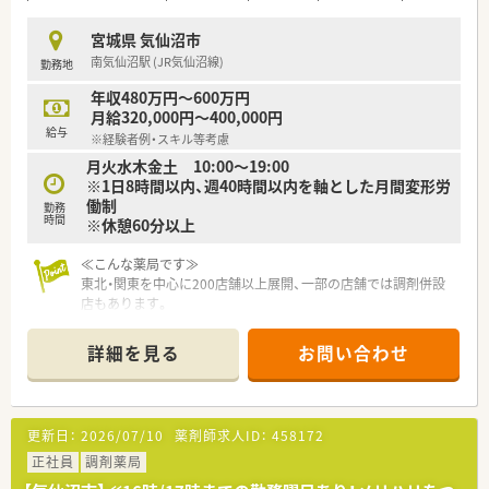
宮城県 気仙沼市
南気仙沼駅 (JR気仙沼線)
勤務地
年収480万円～600万円
月給320,000円～400,000円
給与
※経験者例・スキル等考慮
月火水木金土 10:00～19:00
※1日8時間以内、週40時間以内を軸とした月間変形労
働制
勤務
時間
※休憩60分以上
≪こんな薬局です≫
東北・関東を中心に200店舗以上展開、一部の店舗では調剤併設
店もあります。
医薬品のみならず健康を総合的に支える「ファーマシー・モア」
の実現を目指し
詳細を見る
お問い合わせ
スケール・品揃え・価格・利便性の充実した店舗運営で、
1店舗あたりの売上高は業界平均の3倍～5倍の売上を誇ってい
る安定企業。
また、売場戦略の策定やスタッフのマネジメント、
更新日：
2026/07/10
薬剤師求人ID：
458172
品揃えの提案等の権限をそれぞれの店舗に委譲しており、
社員のモチベーション維持はもちろん、
正社員
調剤薬局
地域に本当に必要なサービスを提供できるよう配慮している薬