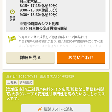
月火水木金土
8:15～17:15（休憩60分）
9:00～18:00（休憩60分）
9:30～18:30（休憩60分）
勤務
時間
※週40時間のシフト勤務
※1ヶ月単位の変形労働時間制
＼充実の研修で成長を／（気仙沼市エリア担当より）
年間3万円の研修補助があり、総合科目や在宅医療を深く学べま
す。ご自身のペースで無理なくキャリアアップしたい方におす
すめです。
＊------------------------------------------＊
詳細を見る
お問い合わせ
【店舗情報と応需状況について】
■JR気仙沼線の南気仙沼駅より車で10分ほどの場所に位置し、
通勤にはマイカーの利用が便利です。
更新日：
2026/07/21
薬剤師求人ID：
682829
■近隣の総合病院からの処方箋を1日平均250枚ほど応需してお
り、幅広い知識が身につきます。
正社員
調剤薬局
■薬剤師は常勤10名が在籍しており、事務員も9名いるため手厚
【気仙沼市】≪正社員≫内科メイン応需/転勤なし勤務も相談
い人員体制です。
可/大手グループで安定性◎専門性を高めたい方にもオスス
メです。
【法人特徴について】
■医療や介護など5つの事業を柱に展開する健康の総合商社とし
検討リストに追加
て、安定した経営基盤を築いている企業です。