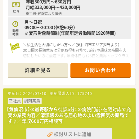
年収500万円～630万円
業務を行うことが出来ます。
月給333,000円～420,000円
給与
※年齢・経験により優遇
≪こんな方におススメ≫
・患者様とのコミュニケーションを大切にできる方
月～日祝
・薬剤師としてスキルアップを目指す方
09：00～20：00（休憩60分）
勤務
※変形労働時間制(年間所定労働時間1920時間)
時間
＼私生活も大切にしたい方へ／（気仙沼市エリア担当より）
20日間の長期休暇は分割取得も可能で、旅行や趣味の時間を大
切にしたい方に最適です。年間休日も125日と業界トップクラス
の多さを誇っています。
詳細を見る
お問い合わせ
【店舗情報と応需状況について】
■南気仙沼駅から徒歩15分の場所に位置する大型の商業施設内
にある店舗で、お仕事帰りにお買い物も楽しめる便利な立地で
す。
更新日：
2026/07/10
薬剤師求人ID：
175740
■総合病院をはじめとする近隣の医療機関から様々な科目の処
方箋を面で応需しており、幅広い知識を習得できる環境です。
正社員
調剤薬局
■1日の処方箋枚数は30枚から40枚程度と比較的落ち着いてお
【気仙沼市】≪最寄駅から徒歩5分！≫病院門前・在宅対応で充
り、一人ひとりの患者様と丁寧に向き合いながら業務に励めま
実の業務内容／清潔感のある居心地のよい雰囲気の薬局で
す。
す♪／年収600万円相談可
【法人特徴について】
検討リストに追加
■日本を代表する大手総合小売企業が母体であり、非常に安定し