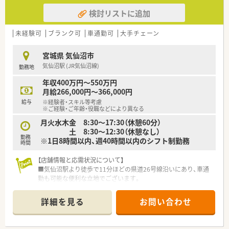
検討リストに追加
未経験可
ブランク可
車通勤可
大手チェーン
宮城県 気仙沼市
気仙沼駅 (JR気仙沼線)
勤務地
年収400万円～550万円
月給266,000円～366,000円
給与
※経験者・スキル等考慮
※ご経験・ご年齢・役職などにより異なる
月火水木金 8:30～17:30（休憩60分）
土 8:30～12:30（休憩なし）
勤務
※1日8時間以内、週40時間以内のシフト制勤務
時間
【店舗情報と応需状況について】
■気仙沼駅より徒歩で11分ほどの県道26号線沿いにあり、車通
勤も可能な便利な立地でございます。
■応需科目は脳神経内科メインで内科・リハビリテーション科を
含み1日あたり80枚の処方箋を応需しています。
詳細を見る
お問い合わせ
■薬剤師は常勤4名、非常勤11名、事務員2名体制と手厚い人員配
置で業務に取り組めます。