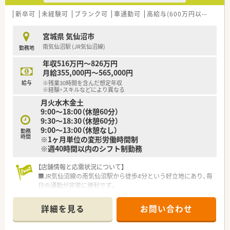
■在宅医療の分野において20年以上の豊富な実績とノウハウを
持ち、地域社会からの信頼も厚い法人です。
新卒可
未経験可
ブランク可
車通勤可
高給与(600万円以上)
寮・
■従来の枠にとらわれず、新しい設備の導入やサービスの開発に
積極的に挑戦し続ける姿勢を大切にしています。
宮城県 気仙沼市
南気仙沼駅 (JR気仙沼線)
勤務地
【こんな方にオススメ】
■総合科目の処方箋に触れながら幅広い薬学知識を身につけ、薬
年収516万円～826万円
剤師としての専門性を高めたい方に最適です。
月給355,000円～565,000円
■在宅医療のノウハウをしっかりと学び、地域医療の最前線で貢
給与
※残業30時間を含んだ想定年収
献したいと考えている方におすすめの職場です。
※経験・スキルなどにより異なる
■プライベートの時間も大切にしながら、安定した収入と充実し
月火水木金土
た福利厚生の中で長く働きたい方に向いています。
9:00～18:00（休憩60分）
9:30～18:30（休憩60分）
9:00～13:00（休憩なし）
勤務
時間
※1ヶ月単位の変形労働時間制
※週40時間以内のシフト制勤務
【店舗情報と応需状況について】
■JR気仙沼線の南気仙沼駅から徒歩4分という好立地にあり、毎
日の通勤が非常に便利です。
■内科の処方箋をメインに応需しており、1日あたり約60枚を無
理なく対応しています。
詳細を見る
お問い合わせ
■現在は常勤の薬剤師2名体制で運営しており、互いに連携を取
りながら業務を行っています。