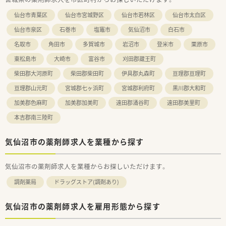
仙台市青葉区
仙台市宮城野区
仙台市若林区
仙台市太白区
仙台市泉区
石巻市
塩竈市
気仙沼市
白石市
名取市
角田市
多賀城市
岩沼市
登米市
栗原市
東松島市
大崎市
富谷市
刈田郡蔵王町
柴田郡大河原町
柴田郡柴田町
伊具郡丸森町
亘理郡亘理町
亘理郡山元町
宮城郡七ヶ浜町
宮城郡利府町
黒川郡大和町
加美郡色麻町
加美郡加美町
遠田郡涌谷町
遠田郡美里町
本吉郡南三陸町
気仙沼市の薬剤師求人を業種から探す
気仙沼市の薬剤師求人を業種からお探しいただけます。
調剤薬局
ドラッグストア(調剤あり)
気仙沼市の薬剤師求人を雇用形態から探す