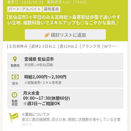
更新日：
2026/06/23
薬剤師求人ID：
176005
■面分業の調剤薬局として多種多様な医療機関から処方箋を受
け付けるため、幅広い薬効群の薬剤を取り扱います。
パート・アルバイト
調剤薬局
■調剤業務や監査のほか、丁寧な服薬指導を通じて赤ちゃんから
【気仙沼市】≪平日のみ＆高時給≫最寄駅徒歩圏で通いやす
お年寄りまで多くの患者様の健康を支えるお仕事です。
い立地、複数科扱いでスキルアップも◎なごやかな薬局♪
■OTC医薬品のカウンセリング販売も担当し、セルフメディケー
ションの推進を通じて病気の予防にも深く貢献します。
検討リストに追加
【こんな方が活躍中】
■定年は65歳と定められていますが、再雇用制度を活用して70
土日祝休み
週休2.5日以上
週32h以上
ブランク可
Ｗワーク可
残
歳を過ぎても現役で元気に就業している方がいます。
■育児休職からの復職率が98.6%と非常に高く、子育てと仕事を
宮城県 気仙沼市
上手く両立させながら多くの女性が活躍しています。
本吉駅 (JR気仙沼線)
勤務地
■面分業という環境を活かし、多くの品目数に触れながら自ら進
んで新しい専門知識を吸収する方が活躍しています。
時給2,000円～2,500円
※経験者例・スキル等考慮
給与
月火水金
09：00～17：30(休憩60分)
勤務
※週3日～ご相談OK
時間
≪薬局について≫
東北に数店舗展開、設立以来、順調に店舗数を増やしている企業
様です。
薬剤師様の働きやすい環境づくりにも取り組んでおり、風通しの