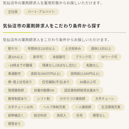
気仙沼市の薬剤師求人を雇用形態からお探しいただけます。
正社員
パート・アルバイト
気仙沼市の薬剤師求人をこだわり条件から探す
気仙沼市の薬剤師求人をこだわり条件からお探しいただけます。
駅チカ
年間休日120日以上
土日祝休み
週休2.5日以上
週32h以上
新卒可
未経験可
ブランク可
Ｗワーク可
~18時までの職場
残業なし(ほぼなし含む)
転勤なし
車通勤可
高給与(600万円以上)
高時給(2,500円以上)
寮・借上社宅あり
住宅補助(手当)あり
60歳以上可
管理薬剤師
扶養内勤務OK
認定薬剤師取得支援あり
教育制度あり
シフト制
かかりつけ薬剤師
大手チェーン
大手チェーン以外
ヘルプ体制充実
一人薬剤師
生活環境充実
新幹線近く
総合科目
高収入
在宅
積雪なし
積雪あり