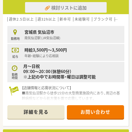
検討リストに追加
週休2.5日以上
週32h以上
新卒可
未経験可
ブランク可
Ｗワーク
宮城県 気仙沼市
南気仙沼駅 (JR気仙沼線)
勤務地
時給3,500円～3,500円
年齢・経験により応相談
給与
月～日祝
09：00～20：00（休憩60分）
勤務
※上記の中でお時間帯・曜日は調整可能
時間
【店舗情報と応需状況について】
■南気仙沼駅から徒歩15分の大型商業施設内にあり、周辺の基
幹病院などから処方箋を面で応需しています。
■処方箋枚数は1日平均30枚から40枚と比較的落ち着いており、
丁寧な服薬指導を行うことが可能です。
詳細を見る
お問い合わせ
■薬剤師は常勤3名と派遣1名が在籍しており、事務スタッフも2
名から3名配置され業務分担が明確です。
【想定される業務内容】