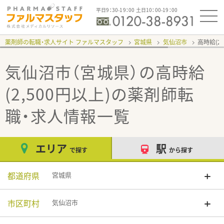
平日9：30-19：00 土日10：00-19：00
薬剤師の転職・求人サイト ファルマスタッフ
宮城県
気仙沼市
高時給(2,
気仙沼市（宮城県）の高時給
(2,500円以上)
の薬剤師転
職・求人情報一覧
エリア
駅
で探す
から探す
都道府県
宮城県
市区町村
気仙沼市