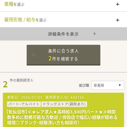
業種
を選ぶ
雇用形態 / 給与
を選ぶ
詳細条件を表示
条件に合う求人
2
件を
検索する
2
件の薬剤師求人
並び順
更新日：
2026/07/07
薬剤師求人ID：
444726
パート・アルバイト
ドラッグストア(調剤あり)
【気仙沼市】≪★レア求人★高時給3,500円パート★≫時間
数多めに勤務可能な方歓迎♪併設店で幅広い経験が積める
環境◎ブランク・経験浅い方も相談可！