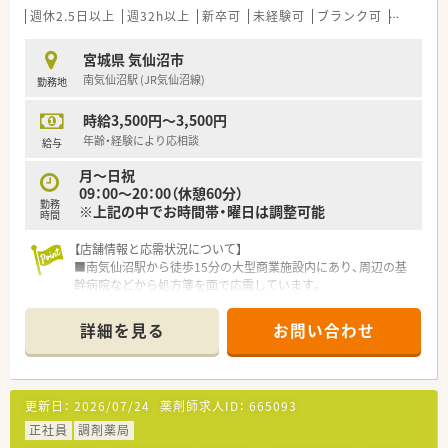
木曜日は19時まで営業しており、メリハリをつけて働けます。
週休2.5日以上
週32h以上
新卒可
未経験可
ブランク可
Ｗワーク
ワークライフバランスを重視している方にお勧めの職場環境で
す。
宮城県 気仙沼市
南気仙沼駅 (JR気仙沼線)
勤務地
≪こんな方におススメ≫
・在宅に携わりたい方
時給3,500円～3,500円
・薬剤師としてのステップアップを目指したい方
年齢・経験により応相談
給与
月～日祝
09：00～20：00（休憩60分）
勤務
※上記の中でお時間帯・曜日は調整可能
時間
【店舗情報と応需状況について】
■南気仙沼駅から徒歩15分の大型商業施設内にあり、周辺の基
幹病院などから処方箋を面で応需しています。
■処方箋枚数は1日平均30枚から40枚と比較的落ち着いており、
丁寧な服薬指導を行うことが可能です。
詳細を見る
お問い合わせ
■薬剤師は常勤3名と派遣1名が在籍しており、事務スタッフも2
名から3名配置され業務分担が明確です。
【想定される業務内容】
更新日：
2026/07/24
薬剤師求人ID：
665093
■面分業の調剤薬局として多種多様な医療機関から処方箋を受
け付けるため、幅広い薬効群の薬剤を取り扱います。
正社員
調剤薬局
■調剤業務や監査のほか、丁寧な服薬指導を通じて赤ちゃんから