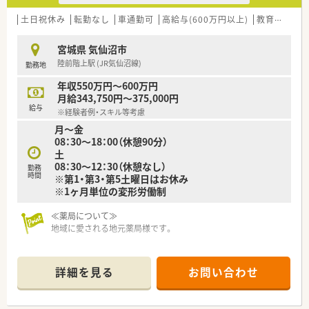
■日本を代表する大手総合小売企業が母体であり、非常に安定し
た経営基盤が魅力です。
土日祝休み
転勤なし
車通勤可
高給与(600万円以上)
教育制度あり
■調剤だけでなくOTCも併設し、地域住民の健康をトータルでサ
ポートすることを目指しています。
宮城県 気仙沼市
■薬剤師の専門性を活かしつつ、店舗運営や商品開発など多様な
陸前階上駅 (JR気仙沼線)
勤務地
キャリアへ挑戦可能です。
年収550万円～600万円
【こんな方が活躍中】
月給343,750円～375,000円
■仕事のやりがいとプライベートの充実をどちらも諦めたくな
給与
※経験者例・スキル等考慮
い、欲張りで前向きな姿勢を持った薬剤師が数多く活躍していま
月～金
す。
08：30～18：00（休憩90分）
■調剤業務の経験が少ない第二新卒の方やブランクがある方も、
土
研修を通じて着実にスキルを身につけ第一線で貢献していま
08：30～12：30（休憩なし）
す。
勤務
時間
※第1・第3・第5土曜日はお休み
■定年後も再雇用制度を利用して70歳まで元気に働いている方
※1ヶ月単位の変形労働制
もおり、年齢を問わず長く活躍できる土壌がある職場です。
≪薬局について≫
地域に愛される地元薬局様です。
詳細を見る
お問い合わせ