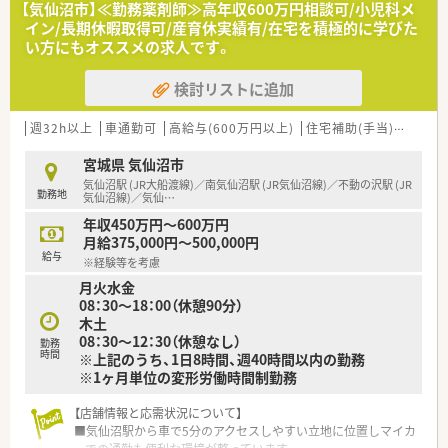
【気仙沼市】≪勤務薬剤師≫高年収600万円相談可/小児科メ
お年寄りまで多くの患者様の健康を支えるお仕事です。
イン/長期休暇取得可/産育休実績有/在宅を積極的に学びた
■OTC医薬品のカウンセリング販売も担当し、セルフメディケー
い方にもオススメの求人です。
ションの推進を通じて病気の予防にも深く貢献します。
検討リストに追加
【こんな方が活躍中】
■定年は65歳と定められていますが、再雇用制度を活用して70
歳を過ぎても現役で元気に就業している方がいます。
週32h以上
車通勤可
高給与(600万円以上)
住宅補助(手当)あり
積
■育児休職からの復職率が98.6%と非常に高く、子育てと仕事を
上手く両立させながら多くの女性が活躍しています。
宮城県 気仙沼市
■面分業という環境を活かし、多くの品目数に触れながら自ら進
気仙沼駅 (JR大船渡線)／南気仙沼駅 (JR気仙沼線)／不動の沢駅 (JR
勤務地
んで新しい専門知識を吸収する方が活躍しています。
気仙沼線)／気仙
…
年収450万円～600万円
月給375,000円～500,000円
給与
※経験等を考慮
月火水金
08：30～18：00（休憩90分）
木土
08：30～12：30（休憩なし）
勤務
時間
※上記のうち、1日8時間、週40時間以内の勤務
※1ヶ月単位の変形労働時間制勤務
【店舗情報と応需状況について】
■気仙沼駅から車で5分のアクセスしやすい立地に位置しマイカ