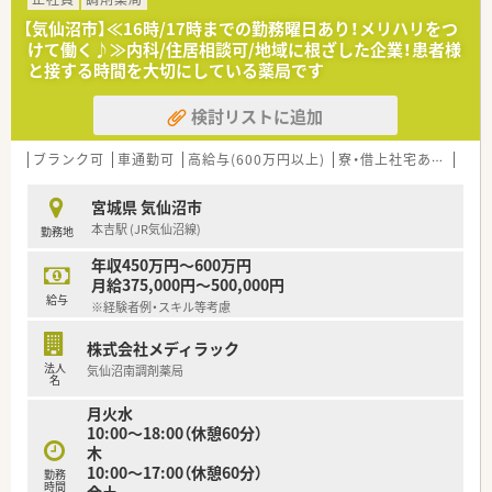
地域に本当に必要なサービスを提供できるよう配慮している薬
【気仙沼市】≪16時/17時までの勤務曜日あり！メリハリをつ
局です。
けて働く♪≫内科/住居相談可/地域に根ざした企業！患者様
と接する時間を大切にしている薬局です
≪こんな会社です≫
■カワチ薬品は東日本を中心にドラッグストア355店（内調剤併
検討リストに追加
設型132店）を展開しています。
■「顧客第一主義」を掲げ、お客様に必要とされる店舗を追究し
ており品揃え数も業界随一です。
ブランク可
車通勤可
高給与(600万円以上)
寮・借上社宅あり
住宅
■今後も、健康を考えた店舗づくりを強力に推進し、過疎化地域
においても毎日の生活における利便性を高めた小商圏型ストア
宮城県 気仙沼市
で対応し、ドミナントを構築しながら全国展開を考えておりま
本吉駅 (JR気仙沼線)
勤務地
す。
■勤務薬剤師だけでなく、薬局長や管理職、幹部候補としてのキ
年収450万円～600万円
ャリアビジョンなども描ける環境です！
月給375,000円～500,000円
給与
※経験者例・スキル等考慮
≪働く環境≫
■薬自宅通勤のエリア社員と転居を伴う異動があるナショナル
株式会社メディラック
社員の2コースより選択可能！
法人
気仙沼南調剤薬局
名
≪研修制度も整っています≫
月火水
社員のやる気を応援するプログラムが充実しています！
10:00～18:00（休憩60分）
教育研修・店舗でのOJT研修・各種研修会・キャリアアップセミナ
木
ーなど、それぞれのレベルにあわせた教育体制がございます
10:00～17:00（休憩60分）
勤務
時間