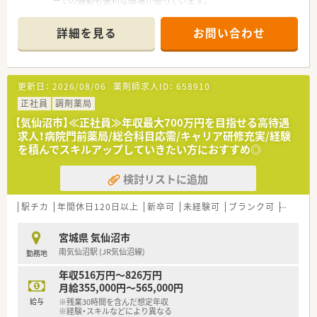
ーでの通勤も便利な環境が整っています。
■応需科目は小児科がメインであり1日あたりの処方箋枚数は平
均80枚程度となっています。
詳細を見る
お問い合わせ
■勤務体制は常勤薬剤師2名と事務員2名が在籍しており混雑時
には本部からの応援体制も万全です。
【法人特徴について】
更新日：
2026/08/06
薬剤師求人ID：
658910
■宮城県と山形県を中心に店舗を展開しており地域の患者様に
頼られる薬局づくりに注力しています。
正社員
調剤薬局
■在宅医療や介護分野のサービス拡充を積極的に推進し安定し
【気仙沼市】≪正社員≫年収最大700万円を目指せる高待遇
た経営基盤と成長力を強みとしています。
求人！病院門前薬局/総合科目応需/キャリア研修充実/経験
■患者様を第一に考える理念のもとで温かい教育制度を通じて
を積んでスキルアップしていきたい方におすすめ◎
スタッフの育成を行っています。
検討リストに追加
【こんな方にオススメ】
■高年収を目指しながら転勤のない環境で長く落ち着いて働き
続けたいとお考えの方におすすめします。
駅チカ
年間休日120日以上
新卒可
未経験可
ブランク可
車通勤
■小児科処方や在宅医療に関する高度なスキルを基礎からしっ
かりと学びたい方に最適な職場です。
宮城県 気仙沼市
■休日をしっかり確保しつつプライベートの時間を大切にして
南気仙沼駅 (JR気仙沼線)
勤務地
ワークライフバランスを整えたい方に適します。
年収516万円～826万円
月給355,000円～565,000円
給与
※残業30時間を含んだ想定年収
※経験・スキルなどにより異なる