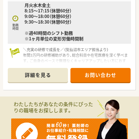
月火水木金土
8:15～17:15（休憩60分）
9:00～18:00（休憩60分）
9:30～18:30（休憩60分）
勤務
時間
※週40時間のシフト勤務
※1ヶ月単位の変形労働時間制
＼充実の研修で成長を／（気仙沼市エリア担当より）
年間3万円の研修補助があり、総合科目や在宅医療を深く学べま
す。ご自身のペースで無理なくキャリアアップしたい方におす
すめです。
＊------------------------------------------＊
詳細を見る
お問い合わせ
【店舗情報と応需状況について】
■JR気仙沼線の南気仙沼駅より車で10分ほどの場所に位置し、
通勤にはマイカーの利用が便利です。
■近隣の総合病院からの処方箋を1日平均250枚ほど応需してお
わたしたちがあなたの条件にぴった
り、幅広い知識が身につきます。
りの職場をお探しします。
■薬剤師は常勤10名が在籍しており、事務員も9名いるため手厚
い人員体制です。
【法人特徴について】
■医療や介護など5つの事業を柱に展開する健康の総合商社とし