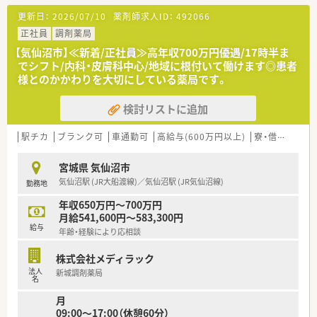
【想定される業務内容】
更新日：
2026/07/10
薬剤師求人ID：
492066
■調剤業務や監査、服薬指導を中心に、患者様の健康管理をトー
タルでサポートします。
正社員
調剤薬局
■音声入力システム等の最新機器を活用し、効率的かつ正確に薬
【気仙沼市】≪新着/正社員≫高年収700万円優遇/17時半ま
歴管理を行います。
でシフト/内科・皮膚科中心/地域に根付いて働けます◎患者
■在庫管理システムにより、近隣店舗と連携して医薬品の在庫確
様とのかかわりを大切にしている薬局です。
認や手配を行います。
検討リストに追加
【こんな方にオススメ】
■安定した経営基盤のある大手企業グループで、長く安心して働
き続けたい方に最適です。
駅チカ
ブランク可
車通勤可
高給与(600万円以上)
寮・借上社宅あり
■最新のシステムを活用し、業務効率化された先進的な環境で働
きたい方におすすめです。
宮城県 気仙沼市
■ワークライフバランスを重視し、プライベートの時間も大切に
気仙沼駅 (JR大船渡線)／気仙沼駅 (JR気仙沼線)
勤務地
したい方に適しています。
年収650万円～700万円
月給541,600円～583,300円
給与
年齢・経験により応相談
株式会社メディラック
法人
新城調剤薬局
名
月
09:00～17:00（休憩60分）