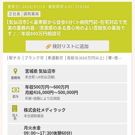
更新日：
2026/07/10
薬剤師求人ID：
175740
正社員
調剤薬局
【気仙沼市】≪最寄駅から徒歩5分！≫病院門前・在宅対応で充
実の業務内容／清潔感のある居心地のよい雰囲気の薬局で
す♪／年収600万円相談可
検討リストに追加
駅チカ
ブランク可
車通勤可
高給与(600万円以上)
寮・借上社宅あり
宮城県 気仙沼市
本吉駅 (JR気仙沼線)
勤務地
年収500万円～600万円
月給416,000円～500,000円
給与
年齢・経験により応相談
株式会社メディラック
法人
本吉調剤薬局
名
月火水金
09：00～17：30(休憩60分)