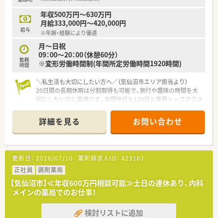
内科クリニック門前の処方せんを受けている調剤薬局で、処方箋
も1日20枚程度と落ち着いていますので、急がず落ち着いて調剤
年収500万円～630万円
業務を行うことが出来ます。
月給333,000円～420,000円
給与
※年齢・経験により優遇
≪こんな方におススメ≫
・患者様とのコミュニケーションを大切にできる方
月～日祝
・薬剤師としてスキルアップを目指す方
09：00～20：00（休憩60分）
勤務
※変形労働時間制(年間所定労働時間1920時間)
時間
＼私生活も大切にしたい方へ／（気仙沼市エリア担当より）
20日間の長期休暇は分割取得も可能で、旅行や趣味の時間を大
切にしたい方に最適です。年間休日も125日と業界トップクラス
の多さを誇っています。
詳細を見る
お問い合わせ
【店舗情報と応需状況について】
■南気仙沼駅から徒歩15分の場所に位置する大型の商業施設内
にある店舗で、お仕事帰りにお買い物も楽しめる便利な立地で
す。
更新日：
2026/07/10
薬剤師求人ID：
423167
■総合病院をはじめとする近隣の医療機関から様々な科目の処
方箋を面で応需しており、幅広い知識を習得できる環境です。
正社員
調剤薬局
■1日の処方箋枚数は30枚から40枚程度と比較的落ち着いてお
【気仙沼市】≪年収600万円相談可能≫土日の連休あり、内科
り、一人ひとりの患者様と丁寧に向き合いながら業務に励めま
メインの薬局でのお仕事！
す。
検討リストに追加
【法人特徴について】