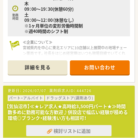
木
09：00～19：30(休憩60分)
土
勤務
時間
09：00～12：00（休憩なし）
※1ヶ月単位の変形労働時間制
※週40時間のシフト制
≪企業について≫
宮城県内を中心に東北エリアに10店舗以上展開中の地場チェー
ン薬局です。社長をはじめ経営陣はいつも現場目線でいてくれ
る社風の企業です。調剤薬局の運営にとどまらず、福祉・介護事
業にも参入しており、会社としての安定感もございます。
詳細を見る
お問い合わせ
≪教育制度充実！≫
社員教育についても力を入れており、新しい技術や共有すべき情
報について本社研修、セミナー、勉強会などキチンとした教育環
更新日：
2026/07/07
薬剤師求人ID：
444726
境の中で様々な取り組みを行っています。
若い優秀な人材を育成することは、会社の要であると考え、若い
パート・アルバイト
ドラッグストア(調剤あり)
薬剤師さん、事務さんが仕事をしながらステップアップ出来るよ
【気仙沼市】≪★レア求人★高時給3,500円パート★≫時間
うな環境も整えています。
数多めに勤務可能な方歓迎♪併設店で幅広い経験が積める
環境◎ブランク・経験浅い方も相談可！
≪薬局について≫
病院門前で複数科目応需してます。
検討リストに追加
1日60枚ほどの処方箋を応需しており、後ろはあまり伸びないの
で残業がほとんど発生しません。