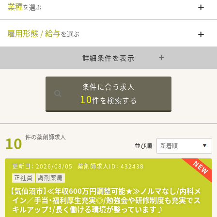
業種
を選ぶ
雇用形態 / 給与
を選ぶ
詳細条件を表示
条件に合う求人
10
件を
検索する
10
件の薬剤師求人
並び順
更新日：
2026/08/05
薬剤師求人ID：
432438
正社員
調剤薬局
【気仙沼市】≪年収600万円調整可能★≫ノルマなし/内科メ
イン／手当・福利厚生充実◎/勉強会や研修制度も充実でス
キルアップ！/長く働ける環境が整っています♪