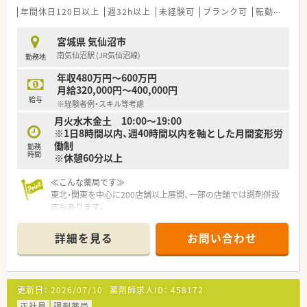
応ができる方が活躍しています。
年間休日120日以上
週32h以上
未経験可
ブランク可
転勤なし
■腰を据えて長く働きたいと考えており、無理な店舗異動を望ま
ない方が多く在籍しています。
宮城県 気仙沼市
■落ち着いた雰囲気の中で、じっくりと患者様と向き合いたいと
南気仙沼駅 (JR気仙沼線)
勤務地
考える薬剤師の方に適しています。
年収480万円～600万円
月給320,000円～400,000円
給与
※経験者例・スキル等考慮
月火水木金土 10:00～19:00
※1日8時間以内、週40時間以内を軸とした月間変形労
働制
勤務
時間
※休憩60分以上
≪こんな薬局です≫
東北・関東を中心に200店舗以上展開、一部の店舗では調剤併設
店もあります。
医薬品のみならず健康を総合的に支える「ファーマシー・モア」
の実現を目指し
詳細を見る
お問い合わせ
スケール・品揃え・価格・利便性の充実した店舗運営で、
1店舗あたりの売上高は業界平均の3倍～5倍の売上を誇ってい
る安定企業。
また、売場戦略の策定やスタッフのマネジメント、
更新日：
2026/07/10
薬剤師求人ID：
458172
品揃えの提案等の権限をそれぞれの店舗に委譲しており、
社員のモチベーション維持はもちろん、
正社員
調剤薬局