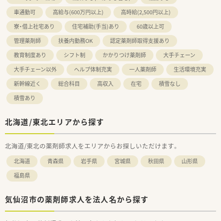
車通勤可
高給与(600万円以上)
高時給(2,500円以上)
寮・借上社宅あり
住宅補助(手当)あり
60歳以上可
管理薬剤師
扶養内勤務OK
認定薬剤師取得支援あり
教育制度あり
シフト制
かかりつけ薬剤師
大手チェーン
大手チェーン以外
ヘルプ体制充実
一人薬剤師
生活環境充実
新幹線近く
総合科目
高収入
在宅
積雪なし
積雪あり
北海道/東北エリアから探す
北海道/東北の薬剤師求人をエリアからお探しいただけます。
北海道
青森県
岩手県
宮城県
秋田県
山形県
福島県
気仙沼市の薬剤師求人を法人名から探す