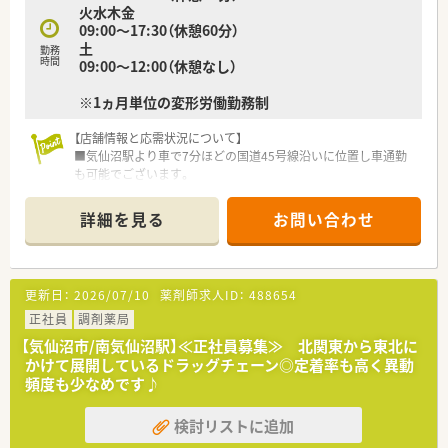
火水木金
09:00～17:30（休憩60分）
土
勤務
時間
09:00～12:00（休憩なし）
※1ヵ月単位の変形労働勤務制
【店舗情報と応需状況について】
■気仙沼駅より車で7分ほどの国道45号線沿いに位置し車通勤
も可能でございます。
■応需科目は内科・泌尿器科・皮膚科をメインに1日あたり40～
50枚の処方箋を応需しています。
詳細を見る
お問い合わせ
■薬剤師3名体制で事務員も3名在籍しており、ゆとりを持って
業務に取り組める環境です。
【法人特徴について】
更新日：
2026/07/10
薬剤師求人ID：
488654
■創業25年以上の歴史を持ち、東北エリアを中心にグループ全
体で21店舗を順調に展開している企業でございます。
正社員
調剤薬局
■調剤事業に加えて介護事業も運営しているため、安定した経営
【気仙沼市/南気仙沼駅】≪正社員募集≫ 北関東から東北に
基盤を持ち安心して勤務できます。
かけて展開しているドラッグチェーン◎定着率も高く異動
■最新機器の導入を積極的に進め、調剤過誤防止と業務効率化を
頻度も少なめです♪
図り対人業務に注力する体制です。
検討リストに追加
【こんな方が活躍中】
■地域に密着して患者様との繋がりを大切にし、きめ細やかな対