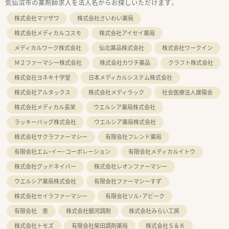
気仙沼市の薬剤師求人を法人名からお探しいただけます。
株式会社マツザワ
株式会社さいわい薬局
株式会社メディカルコスモ
株式会社アイセイ薬局
メディカルワーク株式会社
仙北薬品株式会社
株式会社ワークイン
Ｍ２ファーマシー株式会社
株式会社カワチ薬品
クラフト株式会社
株式会社ヨネキ十字堂
日本メディカルシステム株式会社
株式会社アルタックス
株式会社メディラック
社会医療法人康陽会
株式会社メディカル長栄
ウエルシア薬局株式会社
ラッキーバッグ株式会社
ウエルシア薬局株式会社
株式会社サクラファーマシー
有限会社フレンド薬局
有限会社エム・イー・コーポレーション
有限会社メディカルイトウ
株式会社グッドネイバー
株式会社レオンファーマシー
ウエルシア薬局株式会社
有限会社ファーマシーすず
株式会社セイラファーマシー
有限会社ソル・アビーク
有限会社 恵
株式会社銀河調剤
株式会社みらい工房
株式会社トモズ
有限会社柴田調剤薬局
株式会社Ｓ＆Ｋ