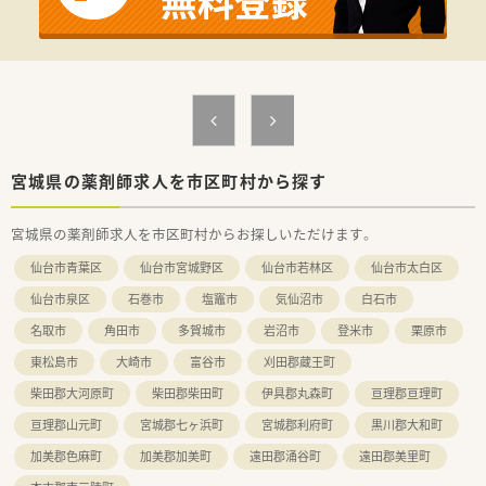
て、安定した経営基盤を築いている企業です。
■在宅医療の分野において20年以上の豊富な実績とノウハウを
持ち、地域社会からの信頼も厚い法人です。
■従来の枠にとらわれず、新しい設備の導入やサービスの開発に
積極的に挑戦し続ける姿勢を大切にしています。
【こんな方にオススメ】
■総合科目の処方箋に触れながら幅広い薬学知識を身につけ、薬
剤師としての専門性を高めたい方に最適です。
■在宅医療のノウハウをしっかりと学び、地域医療の最前線で貢
宮城県の薬剤師求人を市区町村から探す
献したいと考えている方におすすめの職場です。
■プライベートの時間も大切にしながら、安定した収入と充実し
宮城県の薬剤師求人を市区町村からお探しいただけます。
た福利厚生の中で長く働きたい方に向いています。
仙台市青葉区
仙台市宮城野区
仙台市若林区
仙台市太白区
仙台市泉区
石巻市
塩竈市
気仙沼市
白石市
名取市
角田市
多賀城市
岩沼市
登米市
栗原市
東松島市
大崎市
富谷市
刈田郡蔵王町
柴田郡大河原町
柴田郡柴田町
伊具郡丸森町
亘理郡亘理町
亘理郡山元町
宮城郡七ヶ浜町
宮城郡利府町
黒川郡大和町
加美郡色麻町
加美郡加美町
遠田郡涌谷町
遠田郡美里町