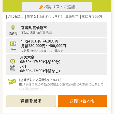
検討リストに追加
週32h以上
残業なし(ほぼなし含む)
車通勤可
高給与(600万円以上)
宮城県 気仙沼市
不動の沢駅 (JR気仙沼線)
勤務地
年収430万円～610万円
月給280,000円～400,000円
給与
※経験・年齢・スキルにより異なる
月火木金
08:30～17:30（休憩60分）
水土
勤務
時間
08:30～12:00（休憩なし）
【店舗情報と応需状況について】
■JR気仙沼線の不動の沢駅より車で2分ほどの場所に位置して
いる調剤薬局です。
■近隣の内科クリニックをメインに、1日平均で約83枚の処方箋
を応需しています。
詳細を見る
お問い合わせ
■薬剤師2名と事務2名の計4名体制で、チームワーク良く業務に
取り組んでいます。