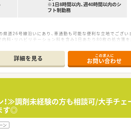
※1日8時間以内、週40時間以内のシ
る
フト制勤務
の県道26号線沿いにあり、車通勤も可能な便利な立地でござい
内科・リハビリテーション科を含み1日あたり80枚の処方箋を
名、事務員2名体制と手厚い人員配置で業務に取り組めます。
この求人に
詳細を見る
お問い合わせ
東邦ホールディングスのグループ会社として全国に約350店舗
のICTを導入した薬歴管理や作業の機械化を積極的に推進して
多くの店舗にて取り組み、地域医療に深く貢献する企業でござい
学び、その分野の専門知識を深めたいと考える方に最適な環境で
ブランクがある方も、研修制度が充実しているため安心して挑戦
イン！≫調剤未経験の方も相談可/大手チ
基盤と充実した福利厚生のもとで、長期的に働きたい方に適して
ます◎
ーン