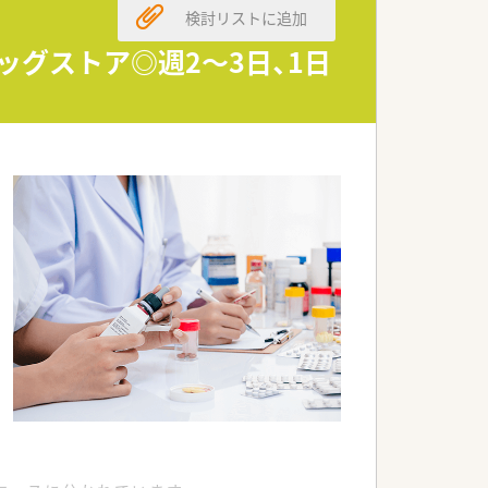
検討リストに追加
。
戦できます。
ッグストア◎週2～3日、1日
奨いたします。
。