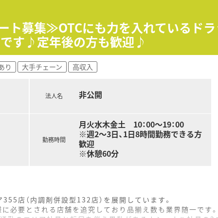
舗で、新しい人間関係と環境でスタートを切りたい方に最適です
やブランクがある方も、研修制度が充実しているため安心して挑
パート募集≫OTCにも力を入れているドラ
い科目を経験し、自身の薬剤師としてのスキルを高めたい方に推
中です♪定年後の方も歓迎♪
あり
大手チェーン
高収入
非公開
法人名
月火水木金土 10：00～19：00
※週2～3日、1日8時間勤務できる方
勤務時間
歓迎
※休憩60分
355店（内調剤併設型132店）を展開しています。
様に必要とされる店舗を追究しており品揃え数も業界随一です