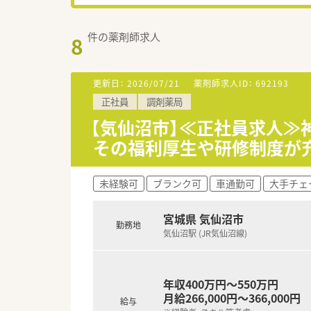
件の薬剤師求人
8
更新日：
2026/07/21
薬剤師求人ID：
692193
正社員
調剤薬局
【気仙沼市】≪正社員求人≫
その福利厚生や研修制度が
未経験可
ブランク可
車通勤可
大手チェ
宮城県 気仙沼市
勤務地
気仙沼駅 (JR気仙沼線)
年収400万円～550万円
月給266,000円～366,000円
給与