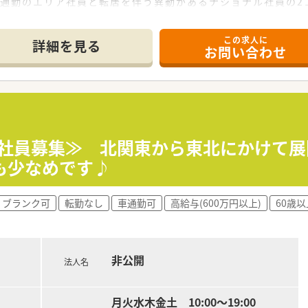
宅通勤のエリア社員と転居を伴う異動があるナショナル社員の2
長や管理職、幹部候補としてのキャリアビジョンも描ける環境で
合、薬剤師は調剤投薬業務が中心となります。
この求人に
」という思いを大事にされている方、ぜひご応募ください。
詳細を見る
お問い合わせ
正社員募集≫ 北関東から東北にかけて
も少なめです♪
ブランク可
転勤なし
車通勤可
高給与(600万円以上)
60歳
非公開
法人名
月火水木金土 10:00～19:00