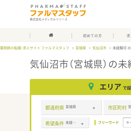
株式会社メディカルリソース
初めての方
求
薬剤師の転職・求人サイト ファルマスタッフ
宮城県
気仙沼市
未経験可
気仙沼市（宮城県）の未
エリア
で探
都道府県
市区町村
宮城県
希望条件
未経験可
フリーワード