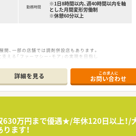
※1日8時間以内、週40時間以内を軸
勤務時間
とした月間変形労働制
※休憩60分以上
上展開、一部の店舗では調剤併設店もあります。
支える「ファーマシー・モア」の実現を目指し
の充実した店舗運営で、
の3倍～5倍の売上を誇っている安定企業。
この求人に
のマネジメント、
詳細を見る
お問い合わせ
れの店舗に委譲しており、
ちろん、
提供できるよう配慮している薬局です。
ラッグストア355店（内調剤併設型132店）を展開しています
様に必要とされる店舗を追究しており品揃え数も業界随一です
630万円まで優遇★/年休120日以上！
くりを強力に推進し、過疎化地域においても毎日の生活における
あります！
全国展開を考えております。
長や管理職、幹部候補としてのキャリアビジョンなども描ける環