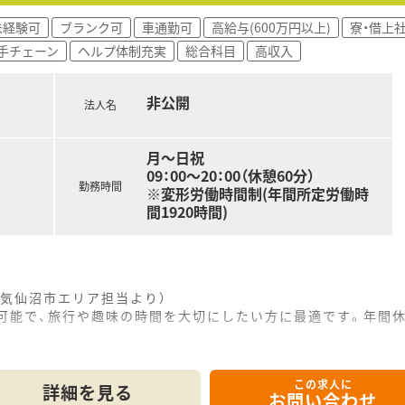
未経験可
ブランク可
車通勤可
高給与(600万円以上)
寮・借上
手チェーン
ヘルプ体制充実
総合科目
高収入
居を伴う異動があるナショナル社員の2コースより選択可能！
非公開
ラムが充実しています！
法人名
各種研修会・キャリアアップセミナーなど、それぞれのレベルに
月～日祝
09：00～20：00（休憩60分）
」という思いを大事にされている方！
勤務時間
※変形労働時間制(年間所定労働時
どのキャリアアップを目指したい方！
間1920時間)
気仙沼市エリア担当より）
可能で、旅行や趣味の時間を大切にしたい方に最適です。年間休
この求人に
場所に位置する大型の商業施設内にある店舗で、お仕事帰りにお
詳細を見る
お問い合わせ