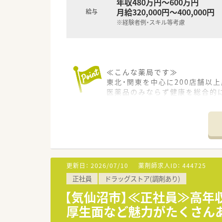
年収480万円～600万円
月給320,000円～400,000円
給与
※経験者例・スキル等考慮
≪こんな薬局です≫
東北・関東を中心に200店舗以
医薬品のみならず健康を総合的に
スケール・品揃え・価格・利便性
1店舗あたりの売上高は業界平均
また、売場戦略の策定やスタッフ
品揃えの提案等の権限をそれぞ
社員のモチベーション維持はも
地域に本当に必要なサービスを
更新日：
2026/07/10
薬剤師求人ID：
444725
≪こんな会社です≫
正社員
ドラッグストア(調剤あり)
■カワチ薬品は東日本を中心にド
■「顧客第一主義」を掲げ、お客
【気仙沼市】≪正社員≫高年収
■今後も、健康を考えた店舗づ
厚生面など魅力がたくさん
し、ドミナントを構築しながら
■勤務薬剤師だけでなく、薬局