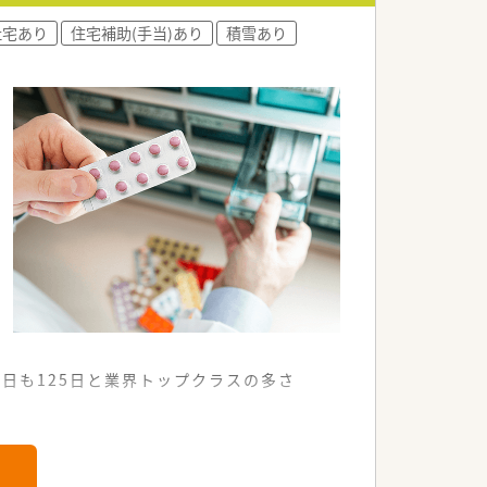
社宅あり
住宅補助(手当)あり
積雪あり
あわせた教育体制がございます
日も125日と業界トップクラスの多さ
買い物も楽しめる便利な立地です。