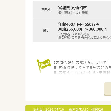
宮城県 気仙沼市
勤務地
気仙沼駅 (JR大船渡線)
年収400万円～550万円
月給266,000円～366,000円
給与
※経験者・スキル等考慮
※ご経験・ご年齢・役職などにより異な
【店舗情報と応需状況について】
■ 気仙沼駅より車で9分ほど
■ 応需科目は内科・外科・皮膚
■ 薬剤師は常勤2名、非常勤9
【募集背景と求める人物像につい
■ 2025年2月に開局したば
■ 未経験者の方も相談可能であ
■ 地域医療に貢献したいとい
更新日：
2026/07/10
薬剤師求人ID：
489526