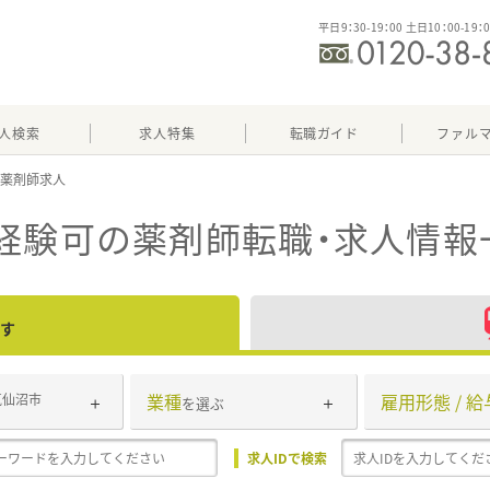
平日9：30-19：00 土日10：00-19：
人検索
求人特集
転職ガイド
ファル
経験可
の薬剤師転職・求人情報
す
業種
雇用形態 / 給
気仙沼市
を選ぶ
求人IDで検索