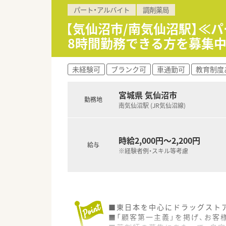
【こんな方にオススメ】
パート・アルバイト
調剤薬局
■ 開局したばかりの綺麗な店
■ 調剤薬局での経験がない方
【気仙沼市/南気仙沼駅】≪
■ 胃腸科・外科・皮膚科の幅広
8時間勤務できる方を募集
未経験可
ブランク可
車通勤可
教育制度
宮城県 気仙沼市
勤務地
南気仙沼駅 (JR気仙沼線)
時給2,000円～2,200円
給与
※経験者例・スキル等考慮
■東日本を中心にドラッグストア
■「顧客第一主義」を掲げ、お客