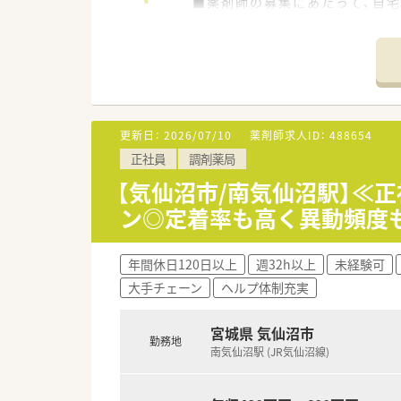
■薬剤師の募集にあたって、自
■勤務薬剤師だけでなく、薬局
■調剤併設店舗でのご勤務の場
■「地域の人々の健康を支えたい
更新日：
2026/07/10
薬剤師求人ID：
488654
正社員
調剤薬局
【気仙沼市/南気仙沼駅】≪
ン◎定着率も高く異動頻度
年間休日120日以上
週32h以上
未経験可
大手チェーン
ヘルプ体制充実
宮城県 気仙沼市
勤務地
南気仙沼駅 (JR気仙沼線)