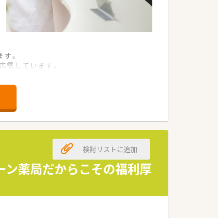
ます。
応需しています。
以上展開しています。
います。
ます。
検討リストに追加
す。
できます。
ェーン薬局だからこその福利厚
います。