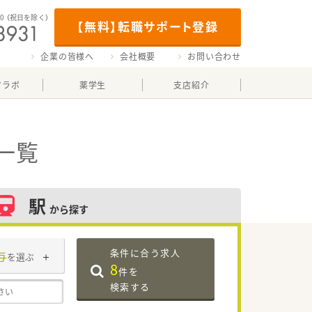
00
（祝日を除く）
【無料】転職サポート登録
企業の皆様へ
会社概要
お問い合わせ
マラボ
薬学生
支店紹介
一覧
駅
から探す
条件に合う求人
与
を選ぶ
8
件を
検索する