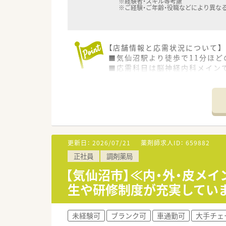
※経験者・スキル等考慮
※ご経験・ご年齢・役職などにより異な
【店舗情報と応需状況について】
■気仙沼駅より徒歩で11分ほど
■応需科目は脳神経内科メインで
■薬剤師は常勤4名、非常勤11
【法人特徴について】
■東証プライム上場企業である
■信頼される薬局を目指し、最新
■在宅医療は東北から沖縄まで
更新日：
2026/07/21
薬剤師求人ID：
659882
【こんな方にオススメ】
正社員
調剤薬局
■脳神経内科の処方を集中的に
■調剤薬局での経験がない方や
【気仙沼市】≪内・外・皮メ
■大手グループの安定した経営
生や研修制度が充実してい
未経験可
ブランク可
車通勤可
大手チェ