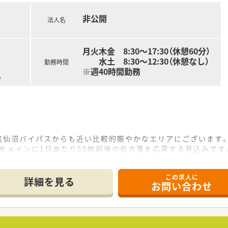
非公開
法人名
月火木金 8:30～17:30（休憩60分）
水土 8:30～12:30（休憩なし）
勤務時間
※週40時間勤務
る
の気仙沼バイパスからも近い比較的賑やかなエリアにございます
科をメインに1日あたり50枚前後の処方箋を応需する見込みです
名、事務数名体制であり、ゆとりを持って業務に取り組める環境で
この求人に
て】
詳細を見る
お問い合わせ
かりの新しい店舗であり、新規開設に伴う正社員の募集でございま
り、新しい環境でキャリアを築きたい方を歓迎いたします。
う強い意欲を持ち、患者さまとのコミュニケーションを大切にで