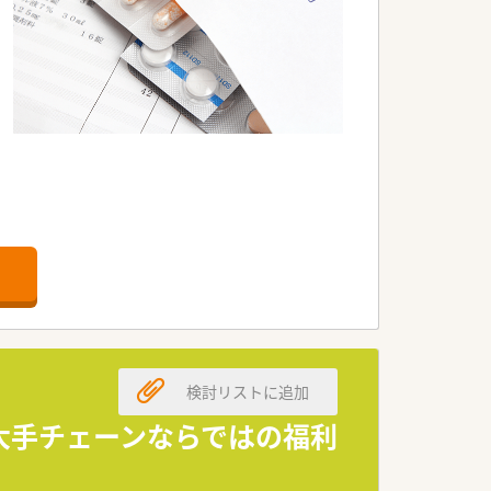
検討リストに追加
。
。
/大手チェーンならではの福利
利便性を高めた小商圏型ストアで対応
境です！