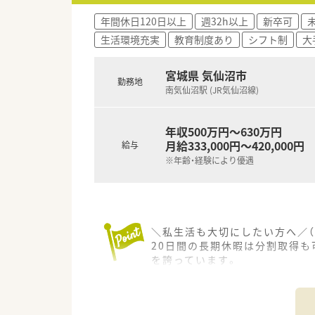
年間休日120日以上
週32h以上
新卒可
≪働く環境≫
生活環境充実
教育制度あり
シフト制
大
■薬自宅通勤のエリア社員と転
≪研修制度も整っています≫
宮城県 気仙沼市
勤務地
社員のやる気を応援するプログ
南気仙沼駅 (JR気仙沼線)
教育研修・店舗でのOJT研修・
≪こんな方におすすめ≫
年収500万円～630万円
■「地域の人々の健康を支えたい
月給333,000円～420,000円
給与
■薬局長や管理職、幹部候補な
※年齢・経験により優遇
＼私生活も大切にしたい方へ／（
20日間の長期休暇は分割取得も
を誇っています。
【店舗情報と応需状況について】
■南気仙沼駅から徒歩15分の