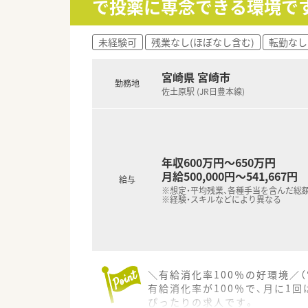
で投薬に専念できる環境で
【職場環境と雰囲気】
■薬剤師が常時2名以上、事務ス
未経験可
残業なし(ほぼなし含む)
転勤なし
■育児休暇からの復帰率は100
■自然光が差し込む明るく清潔
宮崎県 宮崎市
勤務地
佐土原駅 (JR日豊本線)
年収600万円～650万円
月給500,000円～541,667円
給与
※想定・平均残業、各種手当を含んだ総
※経験・スキルなどにより異なる
＼有給消化率100％の好環境／
有給消化率が100％で、月に1
ぴったりの求人です。