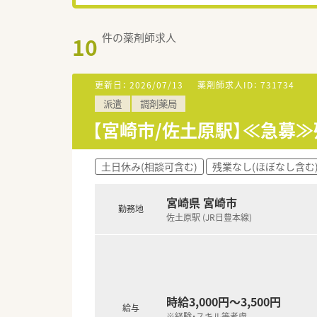
件の薬剤師求人
10
更新日：
2026/07/13
薬剤師求人ID：
731734
派遣
調剤薬局
【宮崎市/佐土原駅】≪急募
土日休み(相談可含む)
残業なし(ほぼなし含む
宮崎県 宮崎市
勤務地
佐土原駅 (JR日豊本線)
時給3,000円～3,500円
給与
※経験・スキル等考慮