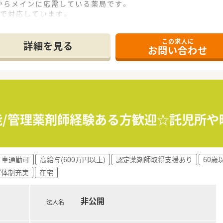
からメインに応需している薬局です。
後で対応しています。
て頂ける方を募集されています。
この求人に
詳細を見る
お問い合わせ
鹿児島県・宮崎県に約15店舗展開している企業です。
しています。
も薬剤師体験教室など）
単科専門ではなく地域の中核病院等、様々な薬品を扱える店舗が
可能/管理薬剤師経験ある方歓迎☆託児所
数を扱っています。
マナ－研修など実践的な内容で基礎からの研修も実施しています
車通勤可
高給与(600万円以上)
認定薬剤師取得支援あり
60歳
プ体制充実
在宅
非公開
法人名