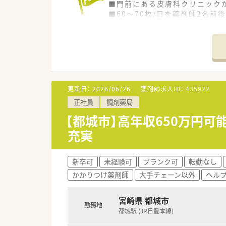
■門前にある皮膚科クリニック
■60～70枚/日を薬剤師2名前
■ゆくゆくは管理薬剤師を担っ
＜こんな会社です＞
■創業25年を超える離島を含め
■地域密着型の調剤薬局を目指
・地域イベントに参加
・地域の皆さんとの交流（こど
更新日：
2026/06/26
薬剤師求人ID：
435922
正社員
調剤薬局
＜知識・経験を積めます＞
■幅広い知識と意識向上の為、
【都城市】高年収650万円
■各店舗、約1,300品目の薬品
充実
■社内外の研修も充実！接遇・
新卒可
未経験可
ブランク可
転勤なし
かかりつけ薬剤師
大手チェーン以外
ヘル
宮崎県 都城市
勤務地
都城駅 (JR日豊本線)