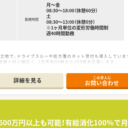
月〜金
08:30〜18:00（休憩60分）
土
勤務時間
08:30～13:00（休憩0分）
※1ヶ月単位の変形労働時間制
週40時間勤務
の立地で、ドライブスルーや処方箋のネット受付も導入していま
産婦人科と幅広く、1日平均90枚から100枚を応需します。
しており、漢方製剤の取り扱いもあるのが特徴の店舗です。
この求人に
て】
詳細を見る
お問い合わせ
理薬剤師ポジションの欠員補充を目的とした募集となります。
務に関心があり、キャリアアップを目指したい方を求めています
も前向きで、患者様やスタッフとの対話を大切にできる方を歓迎
ルプ体制が充実しており、安心して業務に集中できます。
されており、仕事と私生活のメリハリをつけて働けます。
600万円以上も可能！有給消化100％で
め、一つの場所で腰を据えて管理職として活躍できます。