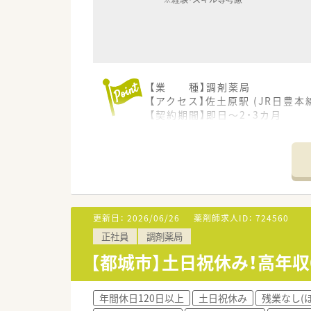
【業 種】調剤薬局
【アクセス】佐土原駅 (JR日豊本
【契約期間】即日～2・3カ月
【想定時給】3,000～3,500円
【勤務時間】
月火木金 ➀08:30～17:30(休
➀09:00～18:00(休憩
水土 ➀08:30～12:30(休
➁09:00～13:00(休憩
※上記より週40時間のシフト制
更新日：
2026/06/26
薬剤師求人ID：
724560
【応需科目】内科,循環器科
正社員
調剤薬局
【応需枚数】60枚
【人員体制】
【都城市】土日祝休み！高年
薬剤師正社員2名、事務2名
*************************
＼手厚いサポートが魅力のファ
年間休日120日以上
土日祝休み
残業なし(
■万全のサポート体制：2名体制