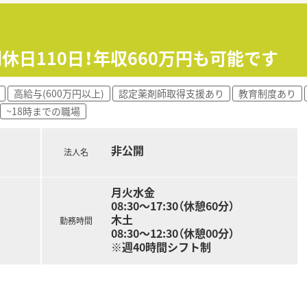
日制であり、プライベートの時間を大切に確保できます。
円の高水準で相談が可能で、経験や能力を考慮いたします。
間休日110日！年収660万円も可能です
、スマートワーク手当など独自の待遇も用意されています。
高給与(600万円以上)
認定薬剤師取得支援あり
教育制度あり
、残業時間は月平均5時間程度と非常に少ない環境です。
~18時までの職場
と高く、家庭の事情や急な休みにも柔軟に対応可能です。
暇の取得を推奨しており、ワークライフバランスが整います。
非公開
法人名
月火水金
08:30～17:30（休憩60分）
木土
勤務時間
08:30～12:30（休憩00分）
※週40時間シフト制