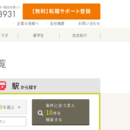
00
（祝日を除く）
【無料】転職サポート登録
企業の皆様へ
会社概要
お問い合わせ
マラボ
薬学生
支店紹介
覧
駅
から探す
条件に合う求人
与
を選ぶ
10
件を
検索する