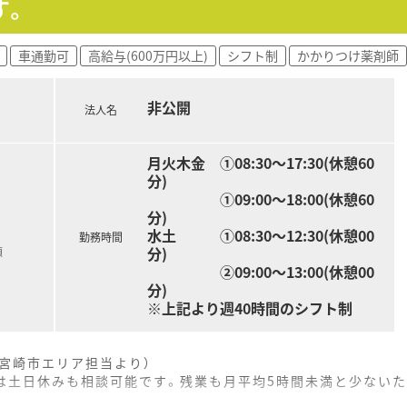
す。
タッフも4.5名と、手厚い人員体制が整っています。
車通勤可
高給与(600万円以上)
シフト制
かかりつけ薬剤師
%で、子育てへの深い理解と協力体制が根付いています。
感のある待合室で、気持ちよく業務に取り組める環境です。
非公開
法人名
月火木金 ➀08:30～17:30(休憩60
分)
➀09:00～18:00(休憩60
分)
水土 ➀08:30～12:30(休憩00
勤務時間
分)
額
➁09:00～13:00(休憩00
分)
※上記より週40時間のシフト制
（宮崎市エリア担当より）
回は土日休みも相談可能です。残業も月平均5時間未満と少ない