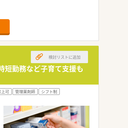
検討リストに追加
多いです。
や時短勤務など子育て支援も
。
以上可
管理薬剤師
シフト制