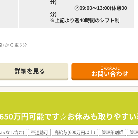
分)
➁09:00～13:00(休憩00
分)
※上記より週40時間のシフト制
線)から車3分
この求人に
憩60分)
詳細を見る
お問い合わせ
60分)
憩00分)
00分)
収650万円可能です☆お休みも取りやすい
*******
ルマスタッフ／
ほぼなし含む)
車通勤可
高給与(600万円以上)
管理薬剤師
管
で担当がつきしっかりサポート！