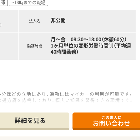
剤師
~18時までの職場
0時間以上)/雇用保険/薬剤師賠償責任保険
ヶ月以上勤務)、夏季休暇、慶弔休暇など
非公開
法人名
探しします！
)
ださい。
月～金 08:30～18:00（休憩60分）
1ヶ月単位の変形労働時間制（平均週
勤務時間
40時間勤務）
4分ほどの立地にあり、通勤にはマイカーの利用が可能です。
の処方箋を応需しており、幅広い知識を習得できる環境です。
、常勤とパートの薬剤師2名と事務2名で対応しています。
この求人に
て】
詳細を見る
お問い合わせ
躍していただける方を、年齢や経験を問わず急募しています。
員補充の募集であり、意欲のある方であれば歓迎いたします。
て、店舗運営やマネジメントに関心のある方を求めています。