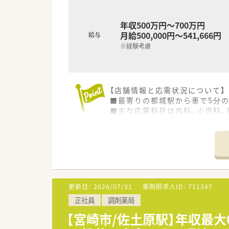
年収500万円～700万円
月給500,000円～541,666円
給与
※経験考慮
【店舗情報と応需状況について】
■最寄りの都城駅から車で5分
■主な応需科目は内科、小児科、
■常時2名以上の薬剤師が在籍
【募集背景と求める人物像につい
■地域医療への貢献を担う、管
■薬局の運営やマネジメント業
■在宅医療やかかりつけ業務に
更新日：
2026/07/31
薬剤師求人ID：
731347
【勤務実態について】
正社員
調剤薬局
■近隣に系列店舗があるためヘ
■リフレッシュ休暇制度も完備
【宮崎市/佐土原駅】年収最大
■会社都合による転勤はないた