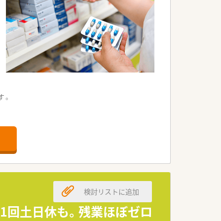
す。
。
します。
検討リストに追加
月1回土日休も。残業ほぼゼロ