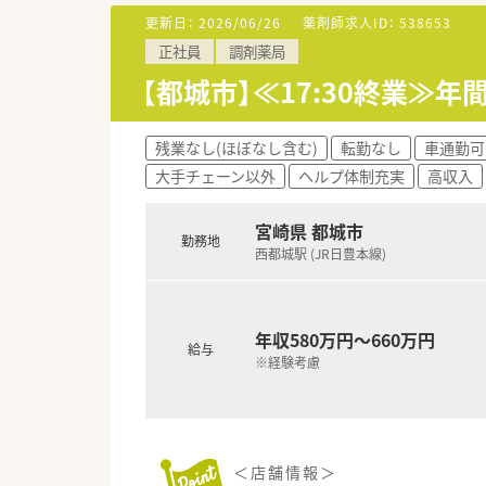
更新日：
2026/06/26
薬剤師求人ID：
538653
【求人情報について】
正社員
調剤薬局
■土日祝が定休日の完全週休2
■年収は600万円から650万
【都城市】≪17:30終業≫年
■住宅手当や退職金制度に加え
【勤務実態について】
残業なし(ほぼなし含む)
転勤なし
車通勤可
■平日の閉局時間は18時であり
大手チェーン以外
ヘルプ体制充実
高収入
■有給休暇の取得率は80％以上
■勤務間インターバルや連続休
宮崎県 都城市
勤務地
西都城駅 (JR日豊本線)
年収580万円～660万円
給与
※経験考慮
＜店舗情報＞