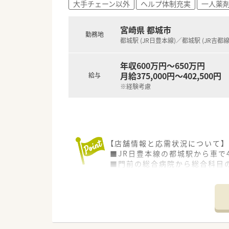
大手チェーン以外
ヘルプ体制充実
一人薬
■各種保険を完備：社会保険(週2
■充実の休暇制度：有給休暇(6
宮崎県 都城市
勤務地
ご希望条件に合わせて求人をお
都城駅 (JR日豊本線)／都城駅 (JR吉都線
まずはお気軽にお問い合わせく
年収600万円～650万円
月給375,000円～402,500円
給与
※経験考慮
【店舗情報と応需状況について】
■JR日豊本線の都城駅から車で
■門前の総合病院から総合科目
■1日35枚程度の処方箋に対し
【募集背景と求める人物像につい
■将来的に管理薬剤師として活
■現場の体制強化を目指した欠
■現在の管理職の後任候補とし