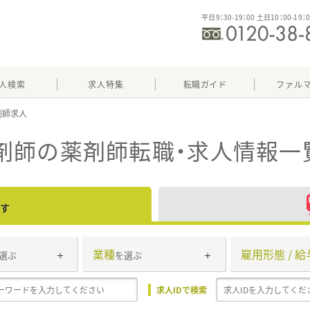
平日9：30-19：00 土日10：00-19：
人検索
求人特集
転職ガイド
ファル
剤師
の薬剤師転職・求人情報一
す
業種
雇用形態 / 給
選ぶ
を選ぶ
求人IDで検索