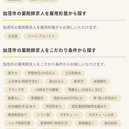
加茂市の薬剤師求人を雇用形態から探す
加茂市の薬剤師求人を雇用形態からお探しいただけます。
正社員
パート・アルバイト
加茂市の薬剤師求人をこだわり条件から探す
加茂市の薬剤師求人をこだわり条件からお探しいただけます。
駅チカ
年間休日120日以上
土日祝休み
土日休み(相談可含む)
週32h以上
新卒可
未経験可
ブランク可
~18時までの職場
残業なし(ほぼなし含む)
転勤なし
車通勤可
高給与(600万円以上)
寮・借上社宅あり
住宅補助(手当)あり
託児所あり
認定薬剤師取得支援あり
教育制度あり
シフト制
大手チェーン
大手チェーン以外
ヘルプ体制充実
賃貸物件（家具付き）
新幹線近く
総合科目