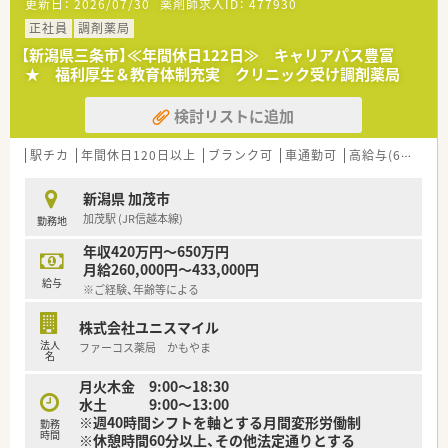
更新日：
2026/07/30
薬剤師求人ID：
477930
しており、地域に密着した医療を提供しています。
■ 在宅業務として居宅への訪問にも対応しており、患者様の体
正社員
調剤薬局
調に合わせた丁寧な服薬指導を実施しています。
【新潟県三条市】≪年間休日122日≫ キャリアパス豊富
★ 福利厚生＆教育体制充実 クリニック受け調剤薬局
【法人特徴について】
■ 新潟県から男女共同参画推進企業に登録されており、性別に
検討リストに追加
関わらず誰もが働きやすい環境を整備しています。
■ 地域の子どもたちを応援するプロジェクトに協賛するなど、
様々なイベントを通じて社会貢献活動に励みます。
駅チカ
年間休日120日以上
ブランク可
車通勤可
高給与(600万円以上)
■ 忘年会などの親睦パーティーや記念行事を定期的に開催して
おり、社員同士の交流がとても盛んな会社です。
新潟県 加茂市
加茂駅 (JR信越本線)
勤務地
【勤務実態について】
■ 開局時間は平日の多くの曜日が18時までとなっており、木曜
年収420万円～650万円
日は16時半、土曜日は12時半に終了します。
月給260,000円～433,000円
■ 年間休日は120日以上が確保されているため、仕事とプライベ
給与
※ご経験、年齢等による
ートのメリハリをつけながら勤務できます。
■ 残業が発生した場合には1分単位で手当が計算されて支給さ
株式会社ユニスマイル
れるため、日々の頑張りが無駄になることはありません。
法人
ファーコス薬局 かもやま
名
【こんな取り組みをしています】
月火木金 9:00～18:30
■ 子育て中の方をサポートするため、勤務時間内に育児休憩時
水土 9:00～13:00
間を取得できる特別な制度を導入しています。
※週40時間シフトを軸とする月間変形労働制
■ 業務が早く終了した際には、勤務時間内であってもそのまま
勤務
時間
※休憩時間60分以上、その他法定通りとする
帰宅が認められる有償早退の取り組みがあります。