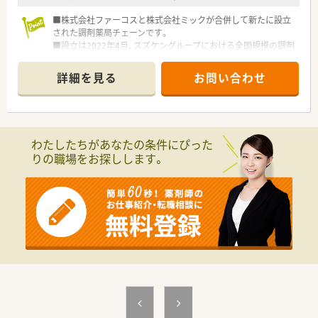
■ 新潟県内では珍しい漢方薬を専門に扱う薬局も展開してお
■株式会社ファーコスと株式会社ミックが合併して新たに設立
り、専門性の高い知識の共有や学習が日々行われています。
された調剤薬局チェーンです。
■設立は2022年4月、スズケングループにおける全国規模の調剤
薬局チェーンとなります。
■2社が培ってきたノウハウと企業の良さを融合し、より安定し
詳細を見る
お問い合わせ
た経営基盤から、成長スピードを加速させていきます。
■コーポレートメッセージは「あなたに今、わたしができるこ
と」。
■正社員には全国・広域・都道府県限定・自宅通勤の4コースを用
意。
わたしたちがあなたの条件にぴった
■全国・広域・都道府県限定コースの方には充実の住宅補助制度
りの職場をお探しします。
が適用されます。
■住居は法人契約なので初期費用時の自己負担はほとんどあり
ません。
■産育休からの復帰率は95%以上！時短勤務はお子様が小学3年
生終了時まで。
■年間休日は120日以上で様々な休暇制度の用意あり。
■最新機器の導入やメディカルリスクコントローラー制度を導
入し、調剤過誤防止に向けた取り組みにも積極的です。
■マネジメント型と専門性追求型のキャリアパスが目指せる環
境です。
■家族やプライベートを大事にしながら働きたい方、キャリアを
磨きたい方皆様にお勧めです。