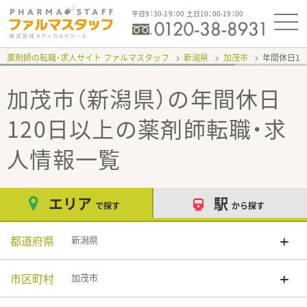
平日9：30-19：00 土日10：00-19：00
薬剤師の転職・求人サイト ファルマスタッフ
新潟県
加茂市
年間休日12
加茂市（新潟県）の年間休日
120日以上
の薬剤師転職・求
人情報一覧
エリア
駅
で探す
から探す
都道府県
新潟県
市区町村
加茂市