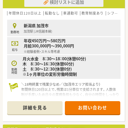
検討リストに追加
年間休日120日以上
転勤なし
車通勤可
教育制度あり
シフト制
新潟県 加茂市
加茂駅 (JR信越本線)
勤務地
年収450万円～580万円
月給300,000円～390,000円
給与
※経験者例・スキル等考慮
月火水金 8：30～18：00(休憩60分)
木 8：30～16：30(休憩60分)
土 8：30～12：30(休憩0分)
勤務
時間
※1ヶ月単位の変形労働時間制
＼18時終業で残業少なめ／（加茂市エリア担当より）
年間休日120日以上で、残業は1分単位で支給されます。人数体
制が手厚いため日々の業務負担も少なく、自分の時間をしっかり
確保して無理なく働ける環境です。
＊------------------------------------------＊
詳細を見る
お問い合わせ
【店舗情報と応需状況について】
■ JR信越本線の加茂駅から徒歩14分ほどの場所に位置してお
り、お車での通勤も可能でアクセスが大変便利です。
■ 主に近隣の小児科クリニックから処方箋を1日に約60枚応需