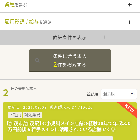
業種
を選ぶ
雇用形態 / 給与
を選ぶ
詳細条件を表示
条件に合う求人
2
件を
検索する
2
件の薬剤師求人
並び順
更新日：
2026/08/08
薬剤師求人ID：
719626
正社員
調剤薬局
【加茂市/加茂駅】≪小児科メイン店舗≫経験10年で年収550
万円前後★若手メインに活躍されている店舗です◎