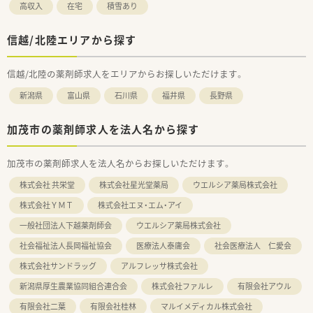
高収入
在宅
積雪あり
信越/北陸エリアから探す
信越/北陸の薬剤師求人をエリアからお探しいただけます。
新潟県
富山県
石川県
福井県
長野県
加茂市の薬剤師求人を法人名から探す
加茂市の薬剤師求人を法人名からお探しいただけます。
株式会社 共栄堂
株式会社星光堂薬局
ウエルシア薬局株式会社
株式会社ＹＭＴ
株式会社エヌ・エム・アイ
一般社団法人下越薬剤師会
ウエルシア薬局株式会社
社会福祉法人長岡福祉協会
医療法人泰庸会
社会医療法人 仁愛会
株式会社サンドラッグ
アルフレッサ株式会社
新潟県厚生農業協同組合連合会
株式会社ファルレ
有限会社アウル
有限会社二葉
有限会社桂林
マルイメディカル株式会社