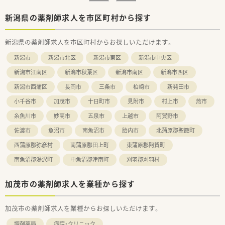
新潟県の薬剤師求人を市区町村から探す
新潟県の薬剤師求人を市区町村からお探しいただけます。
新潟市
新潟市北区
新潟市東区
新潟市中央区
新潟市江南区
新潟市秋葉区
新潟市南区
新潟市西区
新潟市西蒲区
長岡市
三条市
柏崎市
新発田市
小千谷市
加茂市
十日町市
見附市
村上市
燕市
糸魚川市
妙高市
五泉市
上越市
阿賀野市
佐渡市
魚沼市
南魚沼市
胎内市
北蒲原郡聖籠町
西蒲原郡弥彦村
南蒲原郡田上町
東蒲原郡阿賀町
南魚沼郡湯沢町
中魚沼郡津南町
刈羽郡刈羽村
加茂市の薬剤師求人を業種から探す
加茂市の薬剤師求人を業種からお探しいただけます。
調剤薬局
病院・クリニック