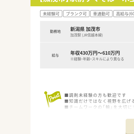
未経験可
ブランク可
車通勤可
高給与(6
新潟県 加茂市
勤務地
加茂駅 (JR信越本線)
年収430万円～610万円
給与
※経験・年齢・スキルにより異なる
■調剤未経験の方も歓迎です
■知識だけではなく視野を広げ
■チームワークの「輪」を大切に
■研修プログラムの一環として