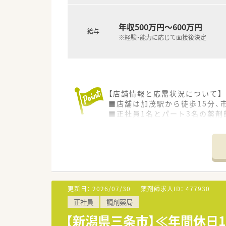
年収500万円～600万円
給与
※経験・能力に応じて面接後決定
【店舗情報と応需状況について】
■店舗は加茂駅から徒歩15分、
■正社員1名とパート3名の薬
■大通り沿いで近隣には飲食店
【職場環境と雰囲気】
■少人数のアットホームな店舗
■代表取締役も薬剤師であり現
■薬剤師としての基礎知識だけ
更新日：
2026/07/30
薬剤師求人ID：
477930
【こんな取り組みをしています】
正社員
調剤薬局
■生後1年未満の乳児を育てる社
■外部講座の参加費用を会社が
【新潟県三条市】≪年間休日
■法人設立50周年には花火観