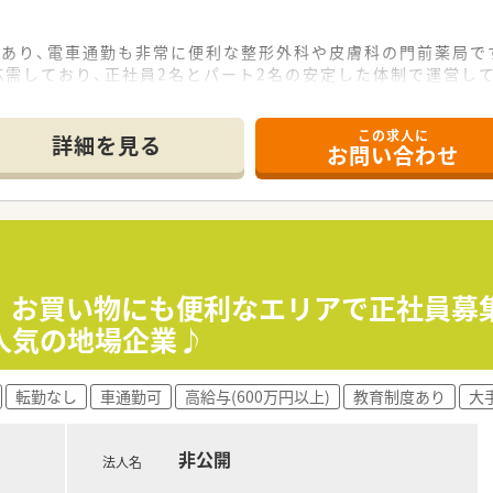
にあり、電車通勤も非常に便利な整形外科や皮膚科の門前薬局で
応需しており、正社員2名とパート2名の安定した体制で運営し
目印の明るい店舗で、近隣にはスーパーもあり買い物にも便利な
この求人に
詳細を見る
お問い合わせ
を中心に多岐にわたる処方箋を受け付け、調剤や服薬指導を担当
おり、特定のスタッフに負担が偏らないよう全員で分担して対応
るまで詳細なマニュアルが完備されており、手順を確認し着実に
でなくマナーも学べるため、社会人としての基礎を改めて固める
の支援を受け、将来の店舗運営を担う管理薬剤師候補として成長
 お買い物にも便利なエリアで正社員募
どの外部研修への費用補助もあり、高度な専門性を身につけ続け
人気の地場企業♪
候補として、意欲的に新しい知識や管理業務を吸収しようとする
転勤なし
車通勤可
高給与(600万円以上)
教育制度あり
大
スタッフも多く、有償早退制度などを活用して無理なくキャリア
籍しており、大学の生涯講座などの補助を利用して日々研鑽を積
非公開
法人名