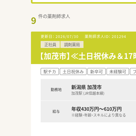
件の薬剤師求人
9
更新日：
2026/07/30
薬剤師求人ID：
201294
正社員
調剤薬局
【加茂市】≪土日祝休み＆1
駅チカ
土日祝休み
新卒可
未経験可
新潟県 加茂市
勤務地
加茂駅 (JR信越本線)
年収430万円～610万円
給与
※経験・年齢・スキルにより異なる