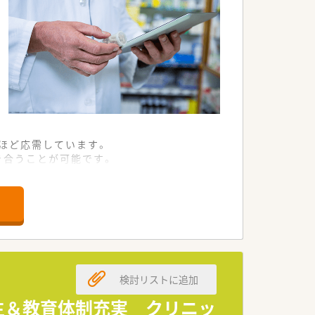
枚ほど応需しています。
き合うことが可能です。
利なエリアにあります。
談しやすい雰囲気です。
兼ねなくできる環境です。
一丸で追求しています。
検討リストに追加
就業を支援しています。
欲を金銭面で助けます。
生＆教育体制充実 クリニッ
業として示しています。