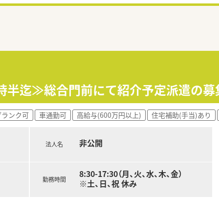
7時半迄≫総合門前にて紹介予定派遣の募
ブランク可
車通勤可
高給与(600万円以上)
住宅補助(手当)あり
非公開
法人名
8:30-17:30（月、火、水、木、金）
勤務時間
※土、日、祝 休み