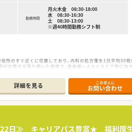
月火木金 08:30-18:00
水 08:30-16:30
勤務時間
土 08:30-13:00
※週40時間勤務シフト制
市役所のすぐ近くに位置しており、内科の処方箋を1日平均30
剤師が在籍する落ち着いた環境で、患者様一人ひとりと丁寧に向
やスーパーも揃っており、勤務後の買い物やランチにも非常に便
この求人に
詳細を見る
お問い合わせ
でありながら、パート薬剤師との協力体制もしっかりしており相
場への理解が非常に深いため、悩みやキャリアに関する相談も気
でなく接遇マナーも大切にしており、質の高いサービスをチーム
員向けに1日2回の育児休憩時間を設けるなど、子育て世代の
全額負担する制度を導入しており、社員の「学びたい」という意
122日≫ キャリアパス豊富★ 福利厚
覧会を開催するなど、社員への還元と交流を大切にする姿勢を企