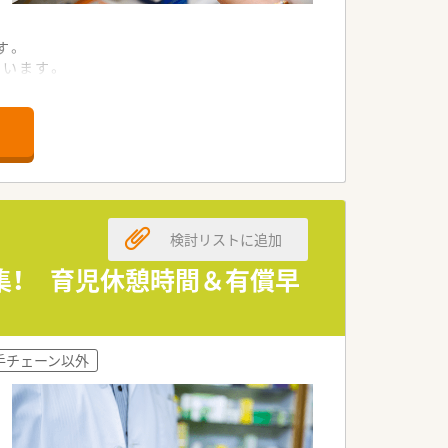
す。
ています。
環境です。
いただきます。
しています。
進められます。
検討リストに追加
ことが可能です。
を期待します。
集！ 育児休憩時間＆有償早
られる環境です。
若手がいます。
手チェーン以外
を継続中です。
んでいます。