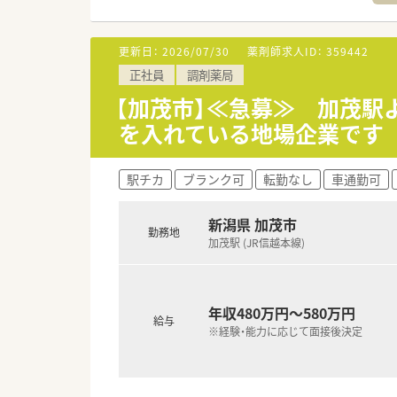
更新日：
2026/07/30
薬剤師求人ID：
359442
正社員
調剤薬局
【加茂市】≪急募≫ 加茂駅
を入れている地場企業です
駅チカ
ブランク可
転勤なし
車通勤可
新潟県 加茂市
勤務地
加茂駅 (JR信越本線)
年収480万円～580万円
給与
※経験・能力に応じて面接後決定