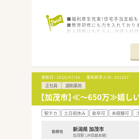
■福利厚生充実！住宅手当支給も
■教育研修にも力を入れており
新人研修はもちろん、中途入社
更新日：
2026/07/30
薬剤師求人ID：
201287
正社員
調剤薬局
【加茂市】≪～650万≫嬉
駅チカ
土日祝休み
新卒可
未経験可
新潟県 加茂市
勤務地
加茂駅 (JR信越本線)