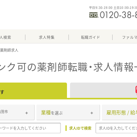
平日9：30-19：00 土日10：00-19：
人検索
求人特集
転職ガイド
ファル
ンク可
の薬剤師転職・求人情報
す
業種
雇用形態 / 給
加茂市
を選ぶ
求人IDで検索