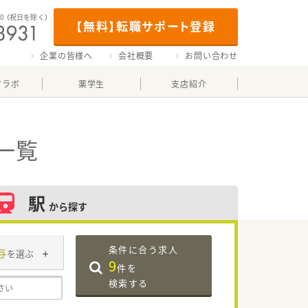
00
（祝日を除く）
【無料】転職サポート登録
企業の皆様へ
会社概要
お問い合わせ
マラボ
薬学生
支店紹介
一覧
駅
から探す
条件に合う求人
与
を選ぶ
9
件を
検索する