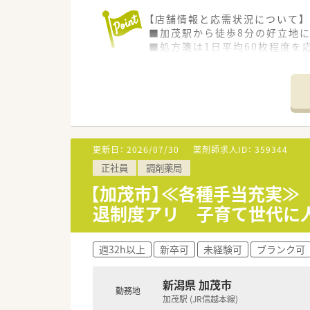
【店舗情報と応需状況について】
■加茂駅から徒歩8分の好立地
■処方箋は1日平均60枚程度を
■白い外観にベージュの屋根が
【想定される業務内容】
■整形外科や皮膚科、泌尿器科
■在宅医療の推進にも注力して
■調剤から事務、管理業務に至
更新日：
2026/07/30
薬剤師求人ID：
359344
【想定されるキャリアイメージ】
正社員
調剤薬局
■新入薬剤師研修では実務だけ
■数年後にはリーダー研修など
【加茂市】≪各種手当充実≫
■学会派遣や大学の生涯講座な
退制度アリ 子育て世代に
【こんな方が活躍中】
■若返りを図る店舗のリーダー
週32h以上
新卒可
未経験可
ブランク可
■家庭と仕事を両立させている
■向学心のある薬剤師が多数在
新潟県 加茂市
勤務地
加茂駅 (JR信越本線)