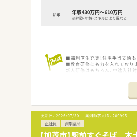
年収430万円～610万円
給与
※経験・年齢・スキルにより異なる
■福利厚生充実！住宅手当支給も
■教育研修にも力を入れており
新人研修はもちろん、中途入社
更新日：
2026/07/30
薬剤師求人ID：
200995
正社員
調剤薬局
【加茂市】駅前すぐそば 木