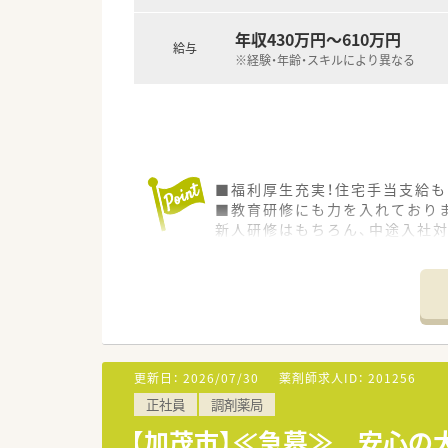
年収430万円～610万円
給与
※経験・年齢・スキルにより異なる
■福利厚生充実！住宅手当支給も
■教育研修にも力を入れており
新人研修はもちろん、中途入社
更新日：
2026/07/30
薬剤師求人ID：
201256
正社員
調剤薬局
【加茂市】≪急募≫ 安心の