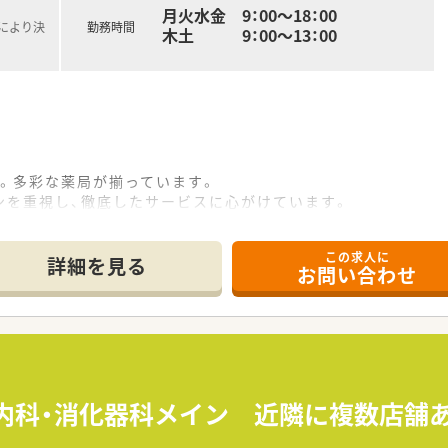
月火水金 9：00～18：00
定により決
勤務時間
木土 9：00～13：00
。多彩な薬局が揃っています。
ンを重視し、徹底したサービスに心がけています。
て、「育児・介護短時間勤務制度」もあります。
薬手帳で服薬管理
この求人に
をしているので、非常時でも服薬歴の確認が可能
詳細を見る
お問い合わせ
した予防医療の提案に力を入れており、それぞれの効能に応じた
 内科・消化器科メイン 近隣に複数店舗