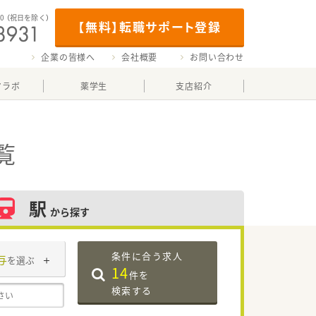
00
（祝日を除く）
【無料】転職サポート登録
企業の皆様へ
会社概要
お問い合わせ
マラボ
薬学生
支店紹介
覧
駅
から探す
条件に合う求人
与
を選ぶ
14
件を
検索する