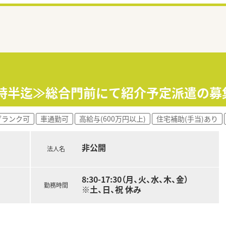
7時半迄≫総合門前にて紹介予定派遣の募
ブランク可
車通勤可
高給与(600万円以上)
住宅補助(手当)あり
非公開
法人名
8:30-17:30（月、火、水、木、金）
勤務時間
※土、日、祝 休み