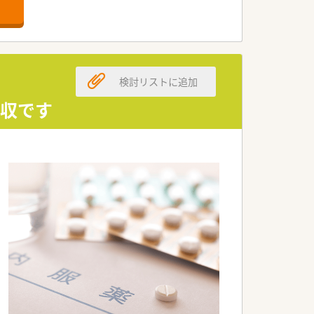
服薬指導、最新のＩＣＴを導入した薬歴管
います
検討リストに追加
年収です