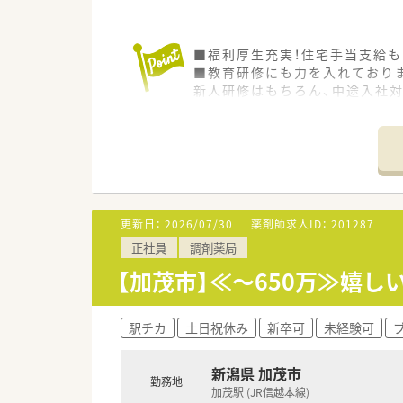
■福利厚生充実！住宅手当支給も
■教育研修にも力を入れており
新人研修はもちろん、中途入社
更新日：
2026/07/30
薬剤師求人ID：
201287
正社員
調剤薬局
【加茂市】≪～650万≫嬉
駅チカ
土日祝休み
新卒可
未経験可
新潟県 加茂市
勤務地
加茂駅 (JR信越本線)