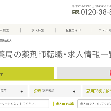
平日9：30-19：00 土日10：00-19：
人検索
求人特集
転職ガイド
ファル
薬局
の薬剤師転職・求人情報一
す
業種
雇用形態 / 給
加茂市
調剤薬局
求人IDで検索