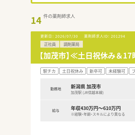
件の薬剤師求人
14
更新日：
2026/07/30
薬剤師求人ID：
201294
正社員
調剤薬局
【加茂市】≪土日祝休み＆1
駅チカ
土日祝休み
新卒可
未経験可
新潟県 加茂市
勤務地
加茂駅 (JR信越本線)
年収430万円～610万円
給与
※経験・年齢・スキルにより異なる