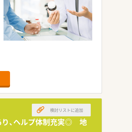
アロマを販売しています
検討リストに追加
あり、ヘルプ体制充実◎ 地