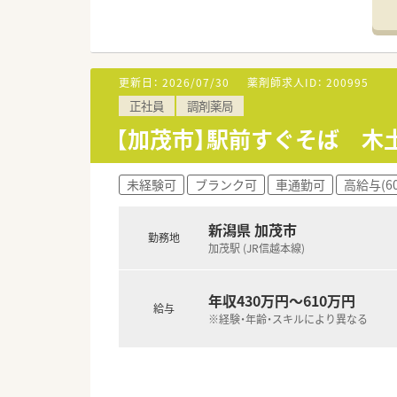
■信頼される薬局であり続けるた
理を行っています
■社外から講師を招き、地域の
■疾患別・リスクマネジメント・
■産休・育休取得率は100%！
更新日：
2026/07/30
薬剤師求人ID：
200995
正社員
調剤薬局
【加茂市】駅前すぐそば 木
未経験可
ブランク可
車通勤可
高給与(6
新潟県 加茂市
勤務地
加茂駅 (JR信越本線)
年収430万円～610万円
給与
※経験・年齢・スキルにより異なる