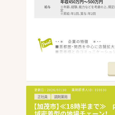
年収450万円～500万円
給与
※年齢、経験、能力などを考慮の上、規
定
※昇給：年1回、賞与：年2回
・・＊ 企業の特徴 ＊・・
■首都圏・関西を中心に店舗拡大
■患者様とのコミュニケーショ
■「育児・介護休業制度」に加え
■クラウドを活用した、電子お
※クラウドサーバーで服薬管理
■「メディカルアロマ」を活用
更新日：
2026/07/30
薬剤師求人ID：
359630
正社員
調剤薬局
【加茂市】≪18時半まで≫
域密着型の地場チェーン！