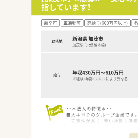
指しています！
新卒可
車通勤可
高給与(600万円以上)
新潟県 加茂市
勤務地
加茂駅 (JR信越本線)
年収430万円～610万円
給与
※経験・年齢・スキルにより異なる
・・＊法人の特徴＊・・
■大手ＨＤのグループ企業です
安定性があり、若い社員も活躍
■薬剤師育成のため教育制度を
学びたい方にはこのうえない環