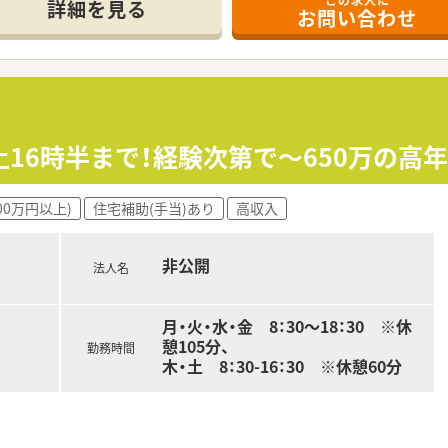
めに、ＱＯＬ(生活の質)、ＡＤＬ(日常生活動作)を考慮した
詳細を見る
お問い合わせ
皆様へ予防医療の講座を実施。地域と人を結びつける活動をして
在宅 など多岐にわたる研修を用意しています
復職されて時間短縮勤務をされる方も多くいらっしゃいます。
土16時半まで！経験次第で～650万の高
00万円以上)
住宅補助(手当)あり
高収入
非公開
法人名
月・火・水・金 8：30～18：30 ※休
憩105分、
勤務時間
木・土 8：30-16：30 ※休憩60分