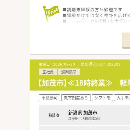
■調剤未経験の方も歓迎です
■知識だけではなく視野を広げ
■チームワークの「輪」を大切に
■研修プログラムの一環として
更新日：
2026/07/30
薬剤師求人ID：
328203
正社員
調剤薬局
【加茂市】≪18時終業≫ 
車通勤可
教育制度あり
シフト制
大手チ
新潟県 加茂市
勤務地
加茂駅 (JR信越本線)