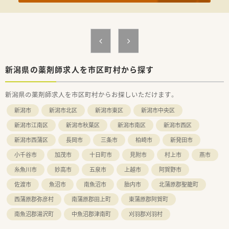
を問わず働きやすい環境作りを推進しています。
■漢方薬を専門に扱う店舗を運営するなど、県内でも独自の強み
を持ちながら多角的な展開を行っています。
■地域の子供たちを支援するプロジェクトへの参加や読み聞か
せなど、社会貢献活動にも積極的に取り組んでいます。
【こんな方が活躍中】
■地域密着型の医療に貢献したいという想いを持ち、患者様との
新潟県の薬剤師求人を市区町村から探す
コミュニケーションを大切にする方が多いです。
■福利厚生やサポート体制を活用し、子育てと仕事を高い次元で
新潟県の薬剤師求人を市区町村からお探しいただけます。
両立させているパパママ薬剤師が活躍中です。
■最新の薬学情報を常に吸収しようとする向学心の高い方が、学
新潟市
新潟市北区
新潟市東区
新潟市中央区
会派遣などの制度を利用して成長を続けています。
新潟市江南区
新潟市秋葉区
新潟市南区
新潟市西区
新潟市西蒲区
長岡市
三条市
柏崎市
新発田市
小千谷市
加茂市
十日町市
見附市
村上市
燕市
糸魚川市
妙高市
五泉市
上越市
阿賀野市
佐渡市
魚沼市
南魚沼市
胎内市
北蒲原郡聖籠町
西蒲原郡弥彦村
南蒲原郡田上町
東蒲原郡阿賀町
南魚沼郡湯沢町
中魚沼郡津南町
刈羽郡刈羽村