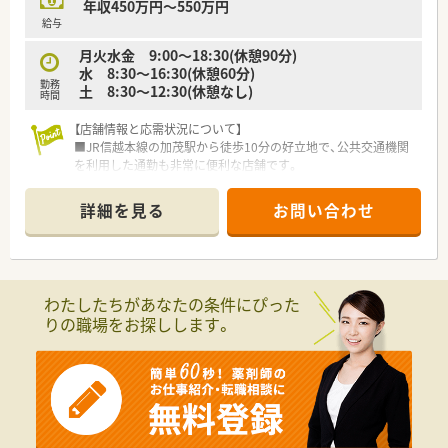
年収450万円～550万円
＜福利厚生・サポート体制充実◎＞
給与
■新潟県が推進する「新潟県男女共同参画推進企業」(愛称：ハッ
月火水金 9:00～18:30(休憩90分)
ピー・パートナー企業)に登録されています。
水 8:30～16:30(休憩60分)
■産前産後休暇の取得時は必ず代務者を立てるなど応援体制を
勤務
土 8:30～12:30(休憩なし)
整え、気兼ねなく休みに入れるように配慮しています。
時間
■生後1年未満の乳児を育てている女性社員は勤務時間内に1日
2回、1回30分の「育児休憩時間」を取得することが可能です。
【店舗情報と応需状況について】
■業務が終了したら勤務時間内でも帰宅できる「有償早退」制度
■JR信越本線の加茂駅から徒歩10分の好立地で、公共交通機関
がございます。
を利用した通勤も非常に便利な店舗です。
■世帯主の方には、賃貸手当が最大50,000円支給されます。
■処方箋は循環器科と内科がメインで、1日あたり60枚から80枚
ほどを安定して応需している環境です。
詳細を見る
お問い合わせ
＜こんな企業です＞
■近隣の医療機関とは良好な関係を築いており、定期的な情報共
■新潟県内にて、24店舗の調剤薬局を運営しています。県央地域
有を通じて質の高い医療を提供しています。
を中心に、ネットワークを広げています。
■応需先クリニックとの関係性を良好に保つため、定期的に情報
【募集背景と求める人物像について】
交換をする場を設けています。
■今後の地域医療の充実を見据えており、少なくとも10年以上
わたしたちがあなたの条件にぴった
■在宅業務にも力を入れており、業務が偏らないよう持ち回りで
は腰を据えて活躍して頂ける方を求めています。
りの職場をお探しします。
対応しています。
■在宅医療の推進や地域貢献に意欲的で、周囲のスタッフと協力
■残業時間は月3時間程度。基本は定時退社ができるよう残業コ
しながら業務に励める方を大歓迎いたします。
ントロールを行っております。
■患者様一人ひとりに対して誠実に向き合い、マナーや接遇を大
切にした丁寧な対応ができる方を募集します。
【法人特徴について】
■新潟県から男女共同参画推進企業として認定されており、性別