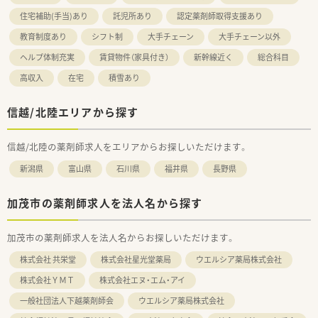
住宅補助(手当)あり
託児所あり
認定薬剤師取得支援あり
教育制度あり
シフト制
大手チェーン
大手チェーン以外
ヘルプ体制充実
賃貸物件（家具付き）
新幹線近く
総合科目
高収入
在宅
積雪あり
信越/北陸エリアから探す
信越/北陸の薬剤師求人をエリアからお探しいただけます。
新潟県
富山県
石川県
福井県
長野県
加茂市の薬剤師求人を法人名から探す
加茂市の薬剤師求人を法人名からお探しいただけます。
株式会社 共栄堂
株式会社星光堂薬局
ウエルシア薬局株式会社
株式会社ＹＭＴ
株式会社エヌ・エム・アイ
一般社団法人下越薬剤師会
ウエルシア薬局株式会社