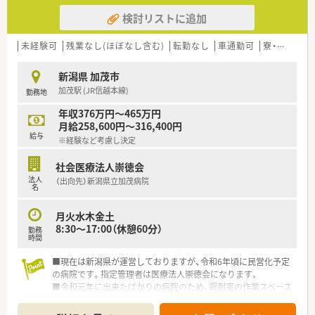
検討リストに追加
未経験可
残業なし(ほぼなし含む)
転勤なし
車通勤可
寮・借上社宅あり
新潟県 加茂市
加茂駅 (JR信越本線)
勤務地
年収376万円～465万円
月給258,600円～316,400円
給与
※経験など考慮し決定
社会医療法人崇徳会
法人
（出向先）新潟県立加茂病院
名
月火水木金土
8:30～17:00（休憩60分）
勤務
時間
■現在は新潟県が運営しておりますが、令和6年頃に民営化予定
の病院です。指定管理者は医療法人崇徳会になります。
■令和元年に出来たばかりの病院のため、調剤室の作業スペース
や設備などの環境が整っています。
■幅広い年代の薬剤師が在籍しており、中途入社の方もスムーズ