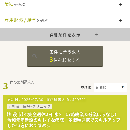
業種
を選ぶ
雇用形態 / 給与
を選ぶ
詳細条件を表示
条件に合う求人
3
件を
検索する
3
件の薬剤師求人
並び順
更新日：
2026/07/30
薬剤師求人ID：
509721
正社員
病院・クリニック
【加茂市】≪完全週休2日制≫ 17時終業＆残業ほぼなし！
令和元年新設のキレイな病院 多職種連携でスキルアップ
したい方におすすめ☆