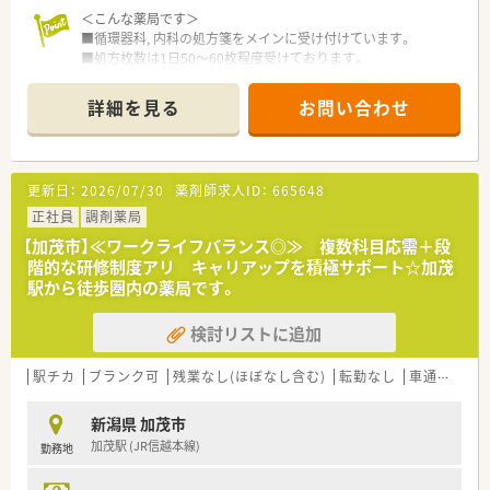
＜こんな薬局です＞
■循環器科, 内科の処方箋をメインに受け付けています。
■処方枚数は1日50～60枚程度受けております。
詳細を見る
お問い合わせ
＜地域活動に力を入れています！＞
■地域の高齢化に伴う大きな課題である「在宅医療」を推進して
います。セルフメディケーションを通し、地域の健康づくりに貢
献しています。
更新日：
2026/07/30
薬剤師求人ID：
665648
■新潟県内で行われている地域の子どもたちを応援する活動を
支援しています。
正社員
調剤薬局
■保育園での「読み聞かせ」イベントなどを実施するなど、社会
【加茂市】≪ワークライフバランス◎≫ 複数科目応需＋段
貢献活動にも積極的に参加しています。
階的な研修制度アリ キャリアップを積極サポート☆加茂
駅から徒歩圏内の薬局です。
＜キャリアアップを支援いたします＞
■新入薬剤師研修では、薬剤師としての実務研修を行うととも
検討リストに追加
に、企業で働くためのマナーやルールも学ぶことができます。
■入社後数年を経た中堅薬剤師には、リーダーとしての力をつけ
るためのキャリアアップ研修を実施します。
駅チカ
ブランク可
残業なし(ほぼなし含む)
転勤なし
車通勤可
■医師などを招いての講演実施、県外学会への派遣、企業担当者
による新製剤の説明会など、恒常的にスキルアップができる環境
新潟県 加茂市
を整えています。
加茂駅 (JR信越本線)
勤務地
■大学薬学部で行われる生涯講座等を受講したいと望む薬剤師
さんに対して、参加費の補助を行っています。