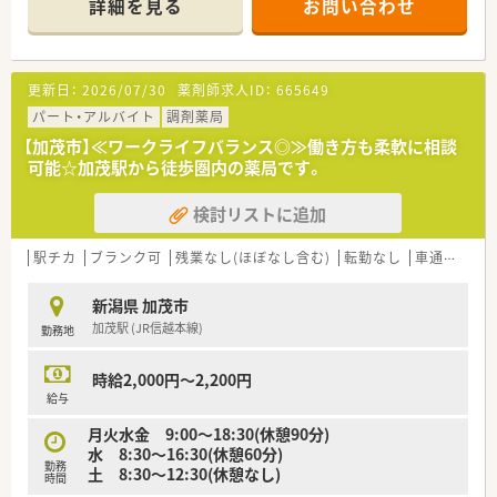
詳細を見る
お問い合わせ
に馴染んでいけます。
更新日：
2026/07/30
薬剤師求人ID：
665649
パート・アルバイト
調剤薬局
【加茂市】≪ワークライフバランス◎≫働き方も柔軟に相談
可能☆加茂駅から徒歩圏内の薬局です。
検討リストに追加
駅チカ
ブランク可
残業なし(ほぼなし含む)
転勤なし
車通勤可
新潟県 加茂市
加茂駅 (JR信越本線)
勤務地
時給2,000円～2,200円
給与
月火水金 9:00～18:30(休憩90分)
水 8:30～16:30(休憩60分)
勤務
土 8:30～12:30(休憩なし)
時間