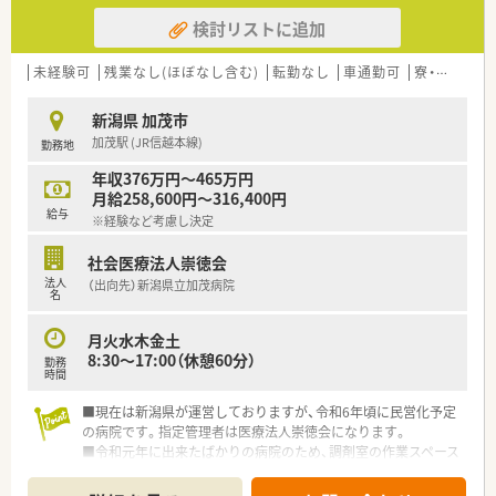
検討リストに追加
未経験可
残業なし(ほぼなし含む)
転勤なし
車通勤可
寮・借上社宅あり
新潟県 加茂市
加茂駅 (JR信越本線)
勤務地
年収376万円～465万円
月給258,600円～316,400円
給与
※経験など考慮し決定
社会医療法人崇徳会
法人
（出向先）新潟県立加茂病院
名
月火水木金土
8:30～17:00（休憩60分）
勤務
時間
■現在は新潟県が運営しておりますが、令和6年頃に民営化予定
の病院です。指定管理者は医療法人崇徳会になります。
■令和元年に出来たばかりの病院のため、調剤室の作業スペース
や設備などの環境が整っています。
■幅広い年代の薬剤師が在籍しており、中途入社の方もスムーズ