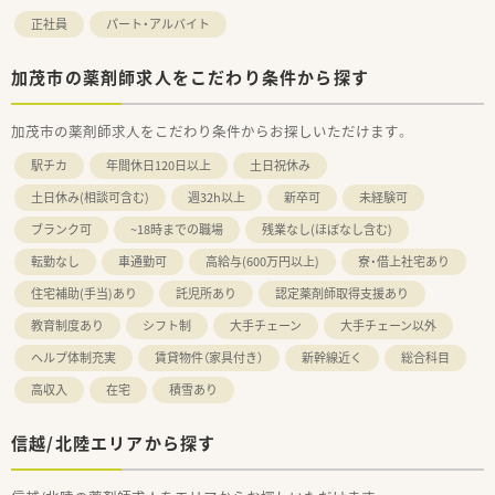
正社員
パート・アルバイト
加茂市の薬剤師求人をこだわり条件から探す
加茂市の薬剤師求人をこだわり条件からお探しいただけます。
駅チカ
年間休日120日以上
土日祝休み
土日休み(相談可含む)
週32h以上
新卒可
未経験可
ブランク可
~18時までの職場
残業なし(ほぼなし含む)
転勤なし
車通勤可
高給与(600万円以上)
寮・借上社宅あり
住宅補助(手当)あり
託児所あり
認定薬剤師取得支援あり
教育制度あり
シフト制
大手チェーン
大手チェーン以外
ヘルプ体制充実
賃貸物件（家具付き）
新幹線近く
総合科目
高収入
在宅
積雪あり
信越/北陸エリアから探す