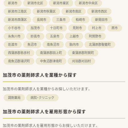
新潟市
新潟市北区
新潟市東区
新潟市中央区
新潟市江南区
新潟市秋葉区
新潟市南区
新潟市西区
新潟市西蒲区
長岡市
三条市
柏崎市
新発田市
小千谷市
加茂市
十日町市
見附市
村上市
燕市
糸魚川市
妙高市
五泉市
上越市
阿賀野市
佐渡市
魚沼市
南魚沼市
胎内市
北蒲原郡聖籠町
西蒲原郡弥彦村
南蒲原郡田上町
東蒲原郡阿賀町
南魚沼郡湯沢町
中魚沼郡津南町
刈羽郡刈羽村
加茂市の薬剤師求人を業種から探す
加茂市の薬剤師求人を業種からお探しいただけます。
調剤薬局
病院・クリニック
加茂市の薬剤師求人を雇用形態から探す
加茂市の薬剤師求人を雇用形態からお探しいただけます。