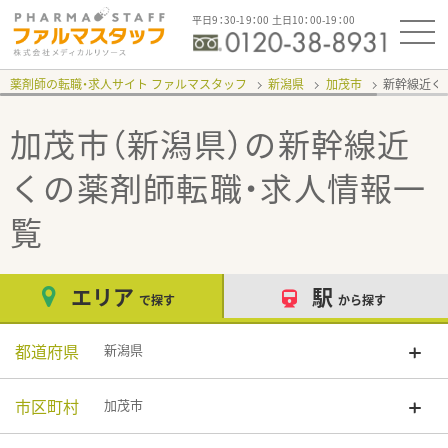
平日9：30-19：00 土日10：00-19：00
薬剤師の転職・求人サイト ファルマスタッフ
新潟県
加茂市
新幹線近く
加茂市（新潟県）の新幹線近
く
の薬剤師転職・求人情報一
覧
エリア
駅
で探す
から探す
都道府県
新潟県
市区町村
加茂市