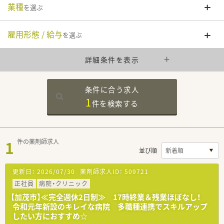
業種
を選ぶ
雇用形態 / 給与
を選ぶ
詳細条件を表示
条件に合う求人
1
件を
検索する
1
件の薬剤師求人
並び順
更新日：
2026/07/30
薬剤師求人ID：
509721
正社員
病院・クリニック
【加茂市】≪完全週休2日制≫ 17時終業＆残業ほぼなし！
令和元年新設のキレイな病院 多職種連携でスキルアップ
したい方におすすめ☆