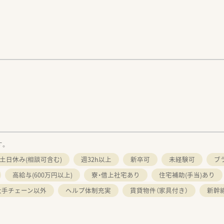
す。
土日休み(相談可含む)
週32h以上
新卒可
未経験可
ブ
高給与(600万円以上)
寮・借上社宅あり
住宅補助(手当)あり
大手チェーン以外
ヘルプ体制充実
賃貸物件（家具付き）
新幹