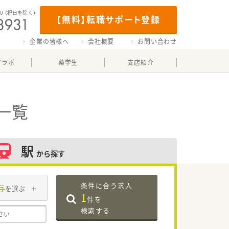
00
（祝日を除く）
【無料】転職サポート登録
企業の皆様へ
会社概要
お問い合わせ
マラボ
薬学生
支店紹介
一覧
駅
から探す
条件に合う求人
与
を選ぶ
1
件を
検索する