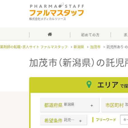
株式会社メディカルリソース
初めての方
求
薬剤師の転職・求人サイト ファルマスタッフ
新潟県
加茂市
託児所あり
加茂市（新潟県）の託児
エリア
で探
都道府県
市区町村
新潟県
希望条件
託児所あり
フリーワード