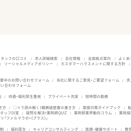
スタッフの口コミ
求人詳細検索
会社情報
全国拠点案内
よくあ
ソーシャルメディアポリシー
カスタマーハラスメントに関する方針
就業中のお問い合わせフォーム
当社に関するご意見・ご要望フォーム
求
問い合わせフォーム
向
待遇・福利厚生重視
プライベート充実
短時間の勤務
き方
○×で読み解く！職務経歴書の書き方
面接対策ガイドブック
タッフDI室
疑問を解決！薬剤師QUIZ
薬剤師業界動向コラム
薬局探
『ファルマラボ+（プラス）』
体制
福利厚生
キャリアコンサルティング
医療・健康サポート
教