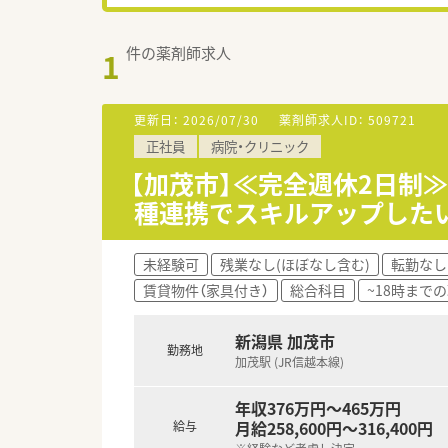
件の薬剤師求人
1
更新日：
2026/07/30
薬剤師求人ID：
509721
正社員
病院・クリニック
【加茂市】≪完全週休2日制
種連携でスキルアップした
未経験可
残業なし(ほぼなし含む)
転勤なし
賃貸物件（家具付き）
総合科目
~18時まで
新潟県 加茂市
勤務地
加茂駅 (JR信越本線)
年収376万円～465万円
月給258,600円～316,400円
給与