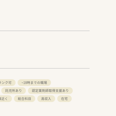
ランク可
~18時までの職場
託児所あり
認定薬剤師取得支援あり
線近く
総合科目
高収入
在宅