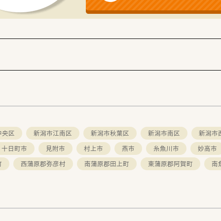
中央区
新潟市江南区
新潟市秋葉区
新潟市南区
新潟市
十日町市
見附市
村上市
燕市
糸魚川市
妙高市
町
西蒲原郡弥彦村
南蒲原郡田上町
東蒲原郡阿賀町
南