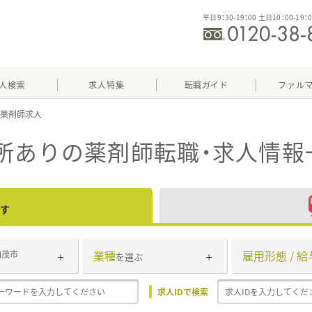
平日9：30-19：00 土日10：00-19：
人検索
求人特集
転職ガイド
ファル
所あり
の薬剤師転職・求人情報
す
業種
雇用形態 / 給
加茂市
を選ぶ
求人IDで検索