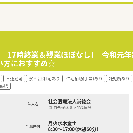
≫ 17時終業＆残業ほぼなし！ 令和元
い方におすすめ☆
車通勤可
寮・借上社宅あり
住宅補助(手当)あり
託児所あり
の職場
社会医療法人崇徳会
法人名
（出向先）新潟県立加茂病院
月火水木金土
勤務時間
8:30～17:00（休憩60分）