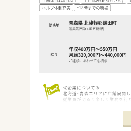
ヘルプ体制充実
~18時までの職場
青森県 北津軽郡鶴田町
勤務地
陸奥鶴田駅 (JR五能線)
年収400万円～550万円
月給320,000円～440,000円
給与
ご経験にあわせて応相談
≪企業について≫
北海道・青森エリアに店舗展開
従業員が明るく楽しく業務を行
また、ミスを未然に防ぐ取り組
≪より効率的に働けるようシス
すべての店舗にインターネット
ステムなども導入し、より効率