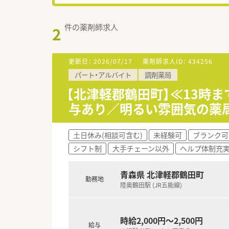
件の薬剤師求人
2
更新日：
2026/07/17
薬剤師求人ID：
434256
パート・アルバイト
調剤薬局
【北津軽郡鶴田町】≪13時
与あり／明るい雰囲気の薬
土日休み(相談可含む)
未経験可
ブランク可
シフト制
大手チェーン以外
ヘルプ体制充
青森県 北津軽郡鶴田町
勤務地
陸奥鶴田駅 (JR五能線)
時給2,000円～2,500円
給与