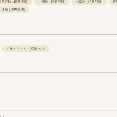
向能代駅 (JR五能線)
川部駅 (JR五能線)
木造駅 (JR五能線)
東
沢駅 (JR五能線)
ドラッグストア(調剤あり)
。
ます。