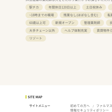
駅チカ
年間休日120日以上
土日祝休み
~18時までの職場
残業なし(ほぼなし含む)
転
60歳以上可
新規オープン
管理薬剤師
大手チェーン以外
ヘルプ体制充実
賃貸物件（
リゾート
SITE MAP
初めての方へ
ファルマ
サイトメニュー
情報セキュリティポリシー