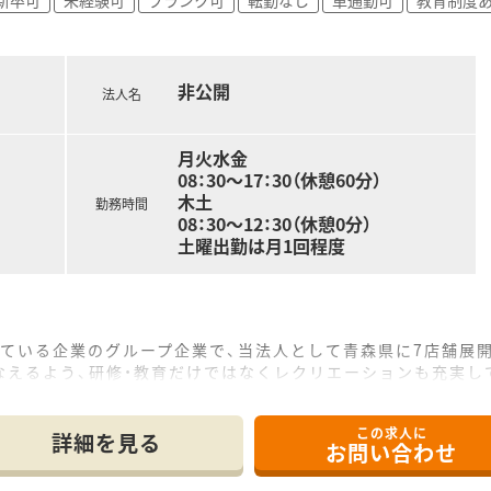
非公開
法人名
月火水金
08：30～17：30（休憩60分）
木土
勤務時間
08：30～12：30（休憩0分）
土曜出勤は月1回程度
している企業のグループ企業で、当法人として青森県に7店舗展
なえるよう、研修・教育だけではなくレクリエーションも充実し
みとして監査は二人体制で行ない、最後にもう一度自分でチェッ
この求人に
テム化を推進！≫
詳細を見る
お問い合わせ
を完備し、薬の発注や在庫管理の効率を良くしております。店舗
的かつ薬剤師の負担が少なくなるよう環境を整えています。