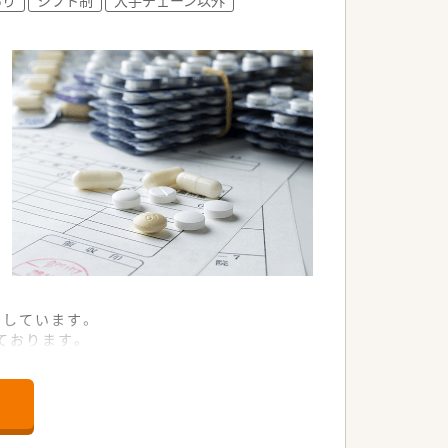
開しています。
ております。
クをする体制が出来ています。
によっては全自動分包機や、散剤鑑査シ