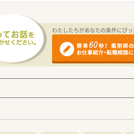
科を受けている診療所からの処方箋をメインで応需しています。
も通勤できる距離です。車通勤も勿論可能！
曜日。土曜は月1回程度お昼までの勤務がありますが基本的に週休
わたしたちがあなたの条件にぴっ
れており、「薬局」を訴求した作りになっています。
い配慮されながらお仕事されています。薬剤師として前向きに
／
仕事をしたい方！
たい方
方