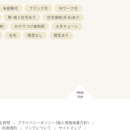
未経験可
ブランク可
Ｗワーク可
寮・借上社宅あり
住宅補助(手当)あり
制
かかりつけ薬剤師
大手チェーン
在宅
積雪なし
積雪あり
PAGE
TOP
る質問
プライバシーポリシー（個人情報保護方針）
利用規約
リンクについて
サイトマップ