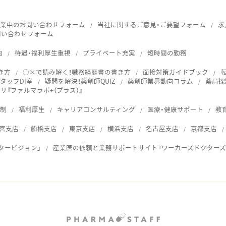
就業中のお問い合わせフォーム
当社に関するご意見・ご要望フォーム
求
問い合わせフォーム
向
待遇・福利厚生重視
プライベート充実
短時間の勤務
き方
○×で読み解く！職務経歴書の書き方
面接対策ガイドブック
タッフDI室
疑問を解決！薬剤師QUIZ
薬剤師業界動向コラム
薬局探
『ファルマラボ+（プラス）』
体制
福利厚生
キャリアコンサルティング
医療・健康サポート
教
宮支店
船橋支店
東京支店
横浜支店
名古屋支店
京都支店
タービジョン」
産業医の依頼と業務サポートサイト『ワーカーズドクターズ
ス