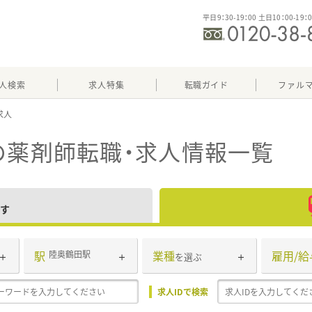
平日9：30-19：00 土日10：00-19：
人検索
求人特集
転職ガイド
ファル
の薬剤師転職・求人情報一覧
す
駅
業種
雇用/給
陸奥鶴田駅
を選ぶ
求人IDで検索