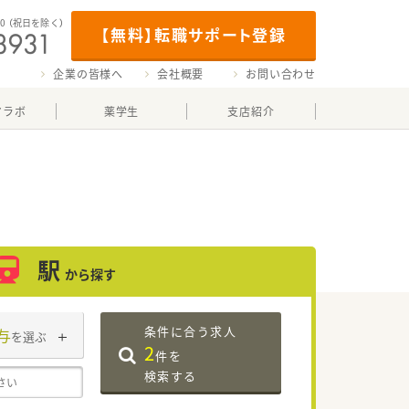
00
（祝日を除く）
【無料】転職サポート登録
企業の皆様へ
会社概要
お問い合わせ
マラボ
薬学生
支店紹介
駅
から探す
条件に合う求人
与
を選ぶ
2
件を
検索する