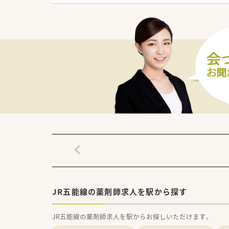
≪薬局について≫
鶴田町で内科,外科,小児科,眼
五能線の陸奥鶴田駅から徒歩で
お休みは日祝+木曜PM+基本土
薬局入り口前にはベンチも設置さ
薬局内でも明るい雰囲気でお互
＼＼こんな方におすすめです／
・地域医療に貢献できる環境でお
・長期的に安定した環境で働き
・Ｉターン・Ｕターンをお考えの
JR五能線の薬剤師求人を駅から探す
JR五能線の薬剤師求人を駅からお探しいただけます。