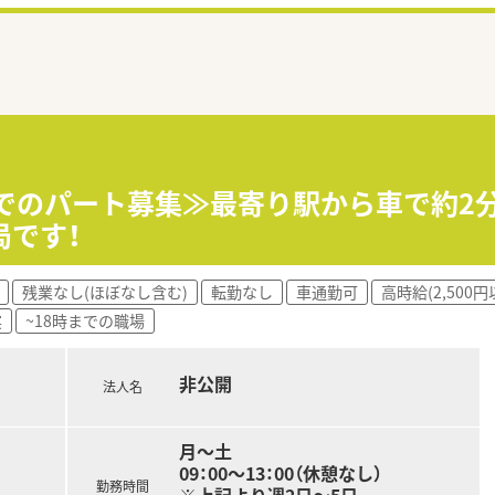
までのパート募集≫最寄り駅から車で約2
局です！
残業なし(ほぼなし含む)
転勤なし
車通勤可
高時給(2,500円
実
~18時までの職場
非公開
法人名
月～土
09：00～13：00（休憩なし）
勤務時間