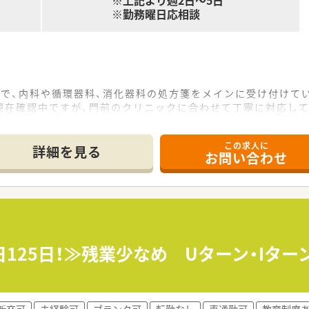
※上記より週2日～5日
※勤務曜日応相談
地で、内科や循環器科、消化器科の処方箋をメインに受け付けて
現在確認中ですが、門前のクリニックに合わせて丁寧に対応して
常勤4名とパート4名、調剤事務員が3名在籍して業務を行って
この求人に
詳細を見る
お問い合わせ
17店舗の調剤薬局を展開し、地域に深く根ざした運営を行う企
るサービスを提供し、地域の人々の幸福に貢献することを信念と
積極的に導入し、従業員がより働きやすい環境作りに力を注いで
理なく働きたい子育て世代や、扶養内での勤務を希望する方が活
フも在籍しており、周囲の丁寧なサポートを受けながら業務に励
日125日！≫残業少なめ Uターン・Iタ
割を全うしつつ、チームワークを大切にして明るく楽しく働く方
新卒可
未経験可
ブランク可
転勤なし
車通勤可
教育制度