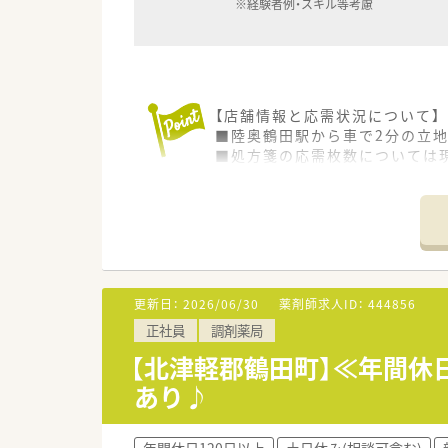
※経験者例・スキル等考慮
【店舗情報と応需状況について】
■陸奥鶴田駅から車で2分の立
■処方箋の応需枚数については
■薬局のスタッフ体制は薬剤師が
【法人特徴について】
■北海道と青森エリアを中心に
■安心できる情報と思いやりあ
■最新の調剤システムや機器を
更新日：
2026/06/30
薬剤師求人ID：
444856
【こんな方が活躍中】
正社員
調剤薬局
■ライフスタイルに合わせて無
■ブランクから復職したスタッ
【北津軽郡鶴田町】≪年間休
■常勤とパートがそれぞれの役
あり♪
年間休日120日以上
土日休み(相談可含む)