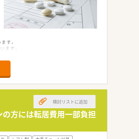
います。
います。
います。
業です。
しています。
います。
検討リストに追加
躍中です。
んでいます。
ーンの方には転居費用一部負担
ばかりです。
あり
シフト制
大手チェーン以外