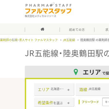
株式会社メディカルリソース
初めての方
求
薬剤師の転職・求人サイト ファルマスタッフ
JR五能線
陸奥鶴田駅
JR五能線・陸奥鶴田駅
エリア
で探
エリア
路線
北海道・東北
JR五能線
希望条件
フリーワード
を選ぶ