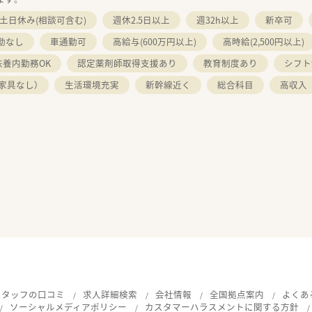
土日休み(相談可含む)
週休2.5日以上
週32h以上
新卒可
勤なし
車通勤可
高給与(600万円以上)
高時給(2,500円以上)
扶養内勤務OK
認定薬剤師取得支援あり
教育制度あり
シフト
家具なし）
生活環境充実
新幹線近く
総合科目
高収入
スタッフの口コミ
求人詳細検索
会社情報
全国拠点案内
よくあ
ソーシャルメディアポリシー
カスタマーハラスメントに関する方針