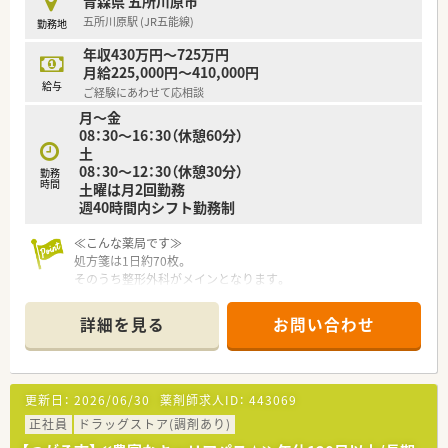
青森県 五所川原市
五所川原駅 (JR五能線)
勤務地
年収430万円～725万円
月給225,000円～410,000円
給与
ご経験にあわせて応相談
月～金
08：30～16：30（休憩60分）
土
08：30～12：30（休憩30分）
勤務
時間
土曜は月2回勤務
週40時間内シフト勤務制
≪こんな薬局です≫
処方箋は1日約70枚。
そのうち整形外科がメインとなります。
新規患者様も増えてきており、薬局内でもチームワーク良く、勤
務されています。
詳細を見る
お問い合わせ
在宅療養指導もあります。
≪こんな薬局です≫
労働組合もある、青森県内で展開されている調剤薬局です。
更新日：
2026/06/30
薬剤師求人ID：
443069
育児休業、看護休暇の取得実績もあり。
確定拠出年金・確定給付年金も完備されており、長く勤務する上
正社員
ドラッグストア(調剤あり)
で安心の精度が整っています。