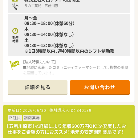
＜ 薬局の特徴 ＞
法人
サカエ薬局 五所川原
内科、整形外科をメインに応需しております。
名
管理薬剤師は40代の男性でとても優しく温厚で、経験が浅くても
月～金
しっかり教えてくださる方です◎
08：30～18：00（休憩60分）
薬局内は綺麗で、調剤室も広く動線も整っています。
木
2階の休憩室も広く、社員が快適に過ごせるような空間です。
08：30～14：00（休憩なし）
お話し好きな患者様が多いため、コミュケーションを意識して対
勤務
土
応出来る方がご活躍できるかと思います！
時間
08：30～13：00（休憩なし）
※1日8時間以内、週40時間以内のシフト制勤務
【法人特徴について】
■地域に密着したコミュニティファーマシーとして、複数の薬局
を展開しています。
■全国で最初に24時間体制の薬局を開局するなど、地域医療へ
の貢献に力を入れています。
詳細を見る
お問い合わせ
■在宅医療にも積極的に取り組んでおり、患者様のニーズに幅広
く応えています。
【店舗情報と応需状況について】
更新日：
2026/06/30
薬剤師求人ID：
340139
■JR五能線、津軽鉄道線の五所川原駅から徒歩5分圏内の好立地
にあります。
正社員
調剤薬局
■内科や小児科など複数の科目を応需しており、1日40枚から50
【五所川原市】≪経験により年収600万円OK！≫充実したお
枚の処方箋に対応しています。
仕事をご希望の方におススメ！地元の安定調剤薬局です！
■薬剤師は8名在籍しており、複数名体制で安心して業務に取り