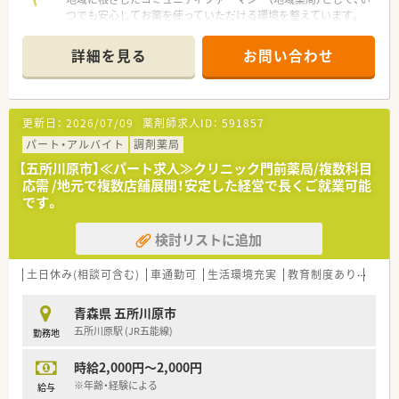
つでも安心してお薬を使っていただける環境を整えています。
薬剤監査システム・散剤監査システムを導入、設備面でのサポー
トもしっかりしています。
詳細を見る
お問い合わせ
ドライブスルーを設置している薬局も有、高度な在宅医療にも積
極的に携わっています。
≪薬局について≫
更新日：
2026/07/09
薬剤師求人ID：
591857
JR五所川原駅から車で4分の位置にある、門前薬局です。
近隣には複数の医療機関があり、内科・外科・耳鼻科等の複数科目
パート・アルバイト
調剤薬局
を応需しています。
【五所川原市】≪パート求人≫クリニック門前薬局/複数科目
応需 /地元で複数店舗展開！安定した経営で長くご就業可能
です。
検討リストに追加
土日休み(相談可含む)
車通勤可
生活環境充実
教育制度あり
シフ
青森県 五所川原市
五所川原駅 (JR五能線)
勤務地
時給2,000円～2,000円
※年齢・経験による
給与