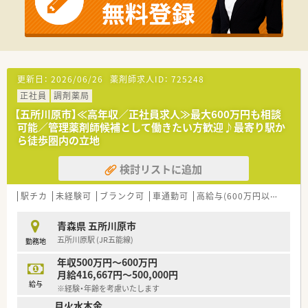
更新日：
2026/06/26
薬剤師求人ID：
725248
正社員
調剤薬局
【五所川原市】≪高年収／正社員求人≫最大600万円も相談
可能／管理薬剤師候補として働きたい方歓迎♪最寄り駅か
ら徒歩圏内の立地
検討リストに追加
駅チカ
未経験可
ブランク可
車通勤可
高給与(600万円以上)
シ
青森県 五所川原市
五所川原駅 (JR五能線)
勤務地
年収500万円～600万円
月給416,667円～500,000円
給与
※経験・年齢を考慮いたします
月火水木金