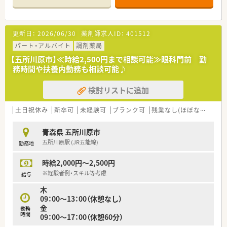
す。
■薬剤師は常時2名に派遣スタッフ1名を加えた体制となってお
り、大手ショッピングセンター内の併設薬局として運営されてい
更新日：
2026/06/30
薬剤師求人ID：
401512
ます。
パート・アルバイト
調剤薬局
【法人特徴について】
【五所川原市】≪時給2,500円まで相談可能≫眼科門前 勤
■国内の小売業でトップクラスのシェアを誇る大手グループで
務時間や扶養内勤務も相談可能♪
あり、安定した経営基盤のもとで全国各地に調剤薬局を展開して
います。
検討リストに追加
■ショッピングモールを地域医療の拠点と位置付けており、衣食
住の「住」を支えるヘルスケア事業を重要戦略として推進してい
ます。
土日祝休み
新卒可
未経験可
ブランク可
残業なし(ほぼなし含む)
■地域の方々の健康をトータルでサポートするヘルスケアステ
ーションを目指し、調剤とOTC販売の両輪で社会貢献を行ってい
青森県 五所川原市
ます。
五所川原駅 (JR五能線)
勤務地
【想定される業務内容】
時給2,000円～2,500円
■処方箋に基づく調剤業務やレセプト業務に加え、併設された
OTCコーナーでの一般用医薬品の販売やカウンセリングを行い
※経験者例・スキル等考慮
給与
ます。
木
■地域の患者様からの多種多様な健康相談に対応することで、セ
09：00～13：00（休憩なし）
ルフメディケーションの推進に直接貢献することが期待されま
金
勤務
す。
時間
09：00～17：00（休憩60分）
■漢方の取り扱いも積極的に促進しているため、通常の調剤薬局