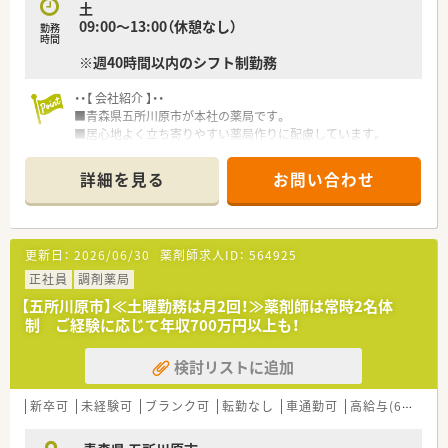
土
09:00～13:00（休憩なし）
勤務
時間
※週40時間以内のシフト制勤務
・・【 会社紹介 】・・
■青森県五所川原市が本社の薬局です。
■居心地よく立ち寄りやすい薬局作りに配慮しています。
■社長は関西出身、ご自身も青森の店舗で管理薬剤師として勤務
しておられます。
詳細を見る
お問い合わせ
■経営者との距離が近く、風通しの良い環境です！
・・【 薬局紹介 】・・
■女性が多く活躍している薬局です！
更新日：
2026/06/30
薬剤師求人ID：
564925
住宅街に位置し、明るく清潔感のある店舗です。
■ドライブスルーにも対応している店舗です。
正社員
調剤薬局
■内科・循環器系をメインに応需しており、処方箋は1日60枚程
【五所川原市】≪土曜勤務は月2回！≫薬剤師は常時2名体
度で、薬剤師は2名在籍しております。
制 ご経験に応じて年収700万円以上も！
■残業はほぼなく、メリハリがある勤務が叶います！
検討リストに追加
・・【 こんな方にオススメ 】・・
■メリハリがある環境で就業したい方
■専門性を高められる環境で就業したい方
新卒可
未経験可
ブランク可
転勤なし
車通勤可
高給与(600万円以上)
■プライベートと両立して働きたい方
■転勤なく地域に根付いて働きたい方