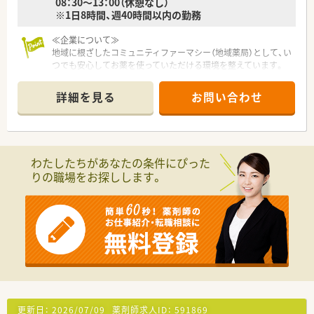
08：30～13：00（休憩なし）
※1日8時間、週40時間以内の勤務
≪企業について≫
地域に根ざしたコミュニティファーマシー（地域薬局）として、い
つでも安心してお薬を使っていただける環境を整えています。
薬剤監査システム・散剤監査システムを導入、設備面でのサポー
トもしっかりしています。
詳細を見る
お問い合わせ
ドライブスルーを設置している薬局も有、高度な在宅医療にも積
極的に携わっています。
≪薬局について≫
JR五能線の五所川原駅から徒歩で5分の位置にある、門前薬局で
わたしたちがあなたの条件にぴった
す。
りの職場をお探しします。
門前薬局のため、内科の他、呼吸器科,・消化器科・ 循環器科等の
複数科目を応需しています。
更新日：
2026/07/09
薬剤師求人ID：
591869