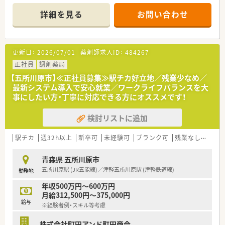
◎家庭やプライベートと両立して働きたい方
（サポート体制あり！）
詳細を見る
お問い合わせ
＜ 企業について ＞
宮城県を中心に、東北エリアに根付いて10店舗以上展開をして
います。
更新日：
2026/07/01
薬剤師求人ID：
484267
社長をはじめ、経営陣はいつも現場目線でいてくれる社風の企業
です。
正社員
調剤薬局
調剤薬局の運営にとどまらず、福祉・介護事業にも参入してお
【五所川原市】≪正社員募集≫駅チカ好立地／残業少なめ／
り、会社としての安定感もございます。
最新システム導入で安心就業／ワークライフバランスを大
『 地域社会に根差した調剤薬局 』
事にしたい方・丁寧に対応できる方にオススメです！
このモットーを掲げ、より多くの時間をご利用いただく皆様に費
やせるよう、服薬指導・在宅医療に力を入れています。
検討リストに追加
そのため、最新機器の導入を積極的に行い、薬物事故防止はもち
ろん、業務効率化を図っております。
駅チカ
週32h以上
新卒可
未経験可
ブランク可
残業なし(ほぼなし含む)
＜ 教育制度・設備充実！ ＞
教育に力を入れており、本社研修やセミナー、勉強会など様々な
青森県 五所川原市
取り組みを行っています。
五所川原駅 (JR五能線)／津軽五所川原駅 (津軽鉄道線)
勤務地
若年層のスタッフが仕事をしながらステップアップ出来るよう
な環境を整えています。
年収500万円～600万円
また、業務効率化のため、最新機器の導入を積極的に行い、薬物
月給312,500円～375,000円
事故防止はもちろん、本来業務に費やすはずだった時間を、患者
給与
※経験者例・スキル等考慮
様との時間に変えるよう努めております。
株式会社町田アンド町田商会