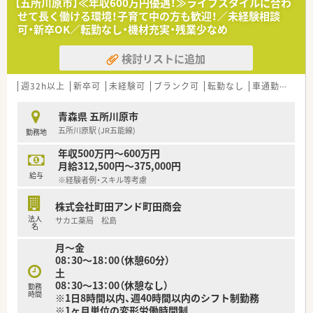
【五所川原市】≪年収600万円優遇！≫ライフスタイルに合わ
方、大歓迎です！
せて長く働ける環境！子育て中の方も歓迎！／未経験相談
クリニック門前のため、処方箋枚数は安定して頂ける環境です。
可・新卒OK／転勤なし・機材充実・残業少なめ
≪最新システムを取り入れ業務フォロー◎≫
検討リストに追加
robo-pickなどの最新調剤機器を取り入れ、業務の効率化を図っ
ています。
また、QRコードリーダーを利用したシステムを活用することで、
週32h以上
新卒可
未経験可
ブランク可
転勤なし
車通勤可
高給
ピッキン時などのヒューマンエラーを防止でき、安心して就業い
ただけます。
青森県 五所川原市
五所川原駅 (JR五能線)
勤務地
≪調剤薬局未経験・新卒の方もご相談ください！≫
調剤薬局でのご経験がない方もご相談可能です。
年収500万円～600万円
薬剤師を目指す学生のサポートも◎奨学金制度、インターンシッ
月給312,500円～375,000円
プ、薬学実務実習があり、充実したサポート体制が整っておりま
給与
※経験者例・スキル等考慮
す！
株式会社町田アンド町田商会
法人
サカエ薬局 松島
名
月～金
08：30～18：00（休憩60分）
土
08：30～13：00（休憩なし）
勤務
時間
※1日8時間以内、週40時間以内のシフト制勤務
※1ヶ月単位の変形労働時間制