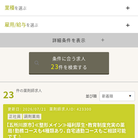
業種
を選ぶ
雇用/給与
を選ぶ
詳細条件を表示
条件に合う求人
23
件を
検索する
23
件の薬剤師求人
並び順
更新日：
2026/07/21
薬剤師求人ID：
423300
正社員
調剤薬局
【五所川原市】≪整形メイン≫福利厚生・教育制度充実の薬
局！勤務コースも4種類あり、自宅通勤コースもご相談可能
です♪