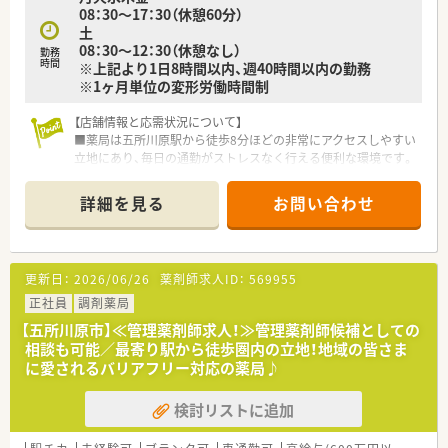
08：30～17：30（休憩60分）
土
08：30～12：30（休憩なし）
勤務
時間
※上記より1日8時間以内、週40時間以内の勤務
※1ヶ月単位の変形労働時間制
【店舗情報と応需状況について】
■薬局は五所川原駅から徒歩8分ほどの非常にアクセスしやすい
立地にあり、毎日の通勤がストレスなく行える便利な環境です。
■門前の病院から内科、呼吸器科、消化器科、循環器科、小児科を
メインに多岐にわたる科目の処方箋を応需している店舗です。
詳細を見る
お問い合わせ
■1日あたりの処方箋応需枚数は50枚前後となっており、丁寧な
服薬指導や正確な調剤業務をじっくりと実践できる環境です。
【法人特徴について】
更新日：
2026/06/26
薬剤師求人ID：
569955
■岩手県と関東エリアを中心に複数の調剤薬局を展開しており、
治療から予防にいたるまでニーズに合わせた医療を提供しま
正社員
調剤薬局
す。
【五所川原市】≪管理薬剤師求人！≫管理薬剤師候補としての
■地域の皆様の健康管理者という高い意識を持ち、薬剤師と患者
相談も可能／最寄り駅から徒歩圏内の立地！地域の皆さま
様が気軽に健康の話を交わせる地域に根差した薬局を目指しま
に愛されるバリアフリー対応の薬局♪
す。
■店舗運営のスキルを磨きたい方や、将来的にはマネジメント業
検討リストに追加
務へ挑戦したい方向けのステップアップのチャンスが多い会社
です。