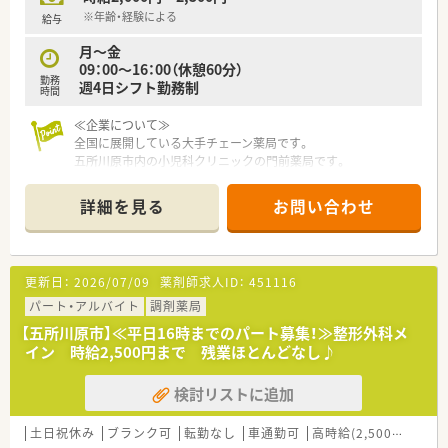
※年齢・経験による
給与
～・～・ 患者様との対話を大切にする薬局です ・～・～
月～金
■内科、外科をメインに応需しており、地域の患者様に寄り添っ
09：00～16：00（休憩60分）
たコミュニケーションを大切にしています。
勤務
週4日シフト勤務制
1日あたりの処方箋枚数は安定しているためじっくり向き合える
時間
環境です。
■地域医療に携わりたいIターン就職希望の方や、地元で薬剤師
≪企業について≫
として活躍したいUターン就業希望の方にもおすすめです。
全国に展開している大手チェーン薬局です。
五所川原市内の小児科クリニックの門前薬局です。
～・～・ こんな方にオススメ！・～・～
電子薬歴完備。コンプライアンスの意識も高い環境です。
★ライフスタイルに合わせて長く就業したい方
就業時間も16時までなので子育て中の方、ご家庭のことも大切
詳細を見る
お問い合わせ
★転勤なく地域医療に長く貢献していきたい方
にしたい方に大変オススメ。
★機材が整っている環境で安心且つ効率よく働きたい方
最寄駅は五能線の五所川原駅。
閑静な住宅街に囲まれた、大きな時計のついた大変かわいらしい
---- 企業紹介 -----
薬局です。
更新日：
2026/07/09
薬剤師求人ID：
451116
青森県全域に関連会社含め27店舗展開している地場チェーン薬
局です。
パート・アルバイト
調剤薬局
1979年に設立し、歴史がある安定企業です。
【五所川原市】≪平日16時までのパート募集！≫整形外科メ
地域に根ざしたコミュニティファーマシー（地域薬局）として、い
イン 時給2,500円まで 残業ほとんどなし♪
つでも安心してお薬を使っていただける環境を整えています
検討リストに追加
土日祝休み
ブランク可
転勤なし
車通勤可
高時給(2,500円以上)