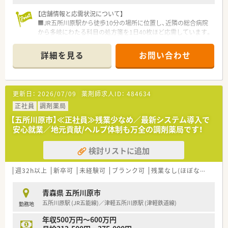
＜ こんな方を歓迎♪ ＞
【店舗情報と応需状況について】
◎地域に根差して働きたい方
■JR五所川原駅から徒歩10分の場所に位置し、近隣の総合病院
◎丁寧な対応が出来る方
から多岐にわたる科目の処方箋を1日40枚ほど応需しています。
◎遠方からお越しの方も歓迎！
■薬剤師2名に対し事務スタッフが6名と手厚い体制のため、薬
住居相談可能ですので、お気軽にお問い合わせください！
剤師は調剤や服薬指導といった専門業務に専念できる環境で
詳細を見る
お問い合わせ
す。
■地域のコミュニティファーマシーとして24時間体制を維持し
ており、夜間や休日も患者様を支える安心の拠点となっていま
す。
更新日：
2026/07/09
薬剤師求人ID：
484634
【法人特徴について】
正社員
調剤薬局
■全国でいち早く薬剤師の24時間常駐体制を導入しており、地
【五所川原市】≪正社員≫残業少なめ／最新システム導入で
域住民の安心を最優先に考える歴史ある調剤薬局グループで
安心就業／地元貢献/ヘルプ体制も万全の調剤薬局です！
す。
■全店舗の薬歴情報をオンラインで共有しており、どの店舗を利
検討リストに追加
用された患者様にも一貫した質の高いサポートを提供していま
す。
■最新の調剤ロボットや自動分包機を積極的に導入し、安全性の
週32h以上
新卒可
未経験可
ブランク可
残業なし(ほぼなし含む)
向上と業務負担の軽減を組織全体で推進しているのが特徴で
す。
青森県 五所川原市
五所川原駅 (JR五能線)／津軽五所川原駅 (津軽鉄道線)
勤務地
【こんな方が活躍中】
■幼稚園や学校のスケジュールに合わせてシフトを組んでいる
年収500万円～600万円
主婦（主夫）薬剤師が、限られた時間を有効に使い活躍していま