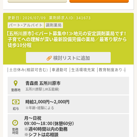
り、会社としての安定感もございます。
『 地域社会に根差した調剤薬局 』
このモットーを掲げ、より多くの時間をご利用いただく皆様に費
更新日：
2026/07/09
薬剤師求人ID：
341673
やせるよう、服薬指導・在宅医療に力を入れています。
そのため、最新機器の導入を積極的に行い、薬物事故防止はもち
パート・アルバイト
調剤薬局
ろん、業務効率化を図っております。
【五所川原市】≪パート募集中！≫地元の安定調剤薬局です！
子育てへの理解が深い最新設備完備の薬局／最寄り駅から
＜ 教育制度・設備充実！ ＞
徒歩10分程
教育に力を入れており、本社研修やセミナー、勉強会など様々な
取り組みを行っています。
検討リストに追加
若年層のスタッフが仕事をしながらステップアップ出来るよう
な環境を整えています。
また、業務効率化のため、最新機器の導入を積極的に行い、薬物
土日休み(相談可含む)
車通勤可
生活環境充実
教育制度あり
シフ
事故防止はもちろん、本来業務に費やすはずだった時間を、患者
様との時間に変えるよう努めております。
青森県 五所川原市
五所川原駅 (JR五能線)
勤務地
＜ 薬局の特徴 ＞
内科、整形外科をメインに応需しております。
時給2,000円～2,000円
管理薬剤師は40代の男性でとても優しく温厚で、経験が浅くても
しっかり教えてくださる方です◎
※年齢・経験による
給与
薬局内は綺麗で、調剤室も広く動線も整っています。
月～日祝
2階の休憩室も広く、社員が快適に過ごせるような空間です。
09：00～18：00（休憩60分）
お話し好きな患者様が多いため、コミュケーションを意識して対
※週40時間以内の勤務
応出来る方がご活躍できるかと思います！
勤務
時間
※シフトは応相談