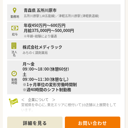
青森県 五所川原市
五所川原駅 (JR五能線)／津軽五所川原駅 (津軽鉄道線)
勤務地
年収450万円～600万円
月給375,000円～500,000円
給与
※年齢・経験により優遇
株式会社メディラック
法人
みちのく調剤薬局
名
月～金
09：00～18：00（休憩60分）
土
09：00～11：30（休憩なし）
勤務
時間
※1ヶ月単位の変形労働時間制
※週40時間のシフト制勤務
＜ 企業について ＞
宮城県を中心に、東北エリアに根付いて10店舗以上展開をして
います。
社長をはじめ、経営陣はいつも現場目線でいてくれる社風の企業
です。
詳細を見る
お問い合わせ
調剤薬局の運営にとどまらず、福祉・介護事業にも参入してお