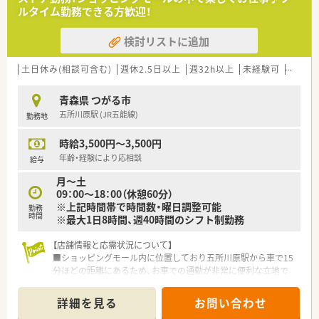
ルタイム勤務できる方歓迎！
検討リストに追加
土日休み(相談可含む)
週休2.5日以上
週32h以上
未経験可
ブラン
青森県 つがる市
五所川原駅 (JR五能線)
勤務地
時給3,500円～3,500円
年齢・経験により応相談
給与
月～土
09：00～18：00（休憩60分）
※上記時間帯で時間数・曜日調整可能
勤務
時間
※最大1日8時間、週40時間のシフト制勤務
【店舗情報と応需状況について】
■ショッピングモール内に位置しており五所川原駅から車で15
分ほどの距離にあるため、お車での通勤が非常に便利な立地で
す。
■処方箋は1日平均15枚ほどですが面分業を主体としているた
詳細を見る
お問い合わせ
め、多種多様な医療機関からの処方箋に触れることが可能です。