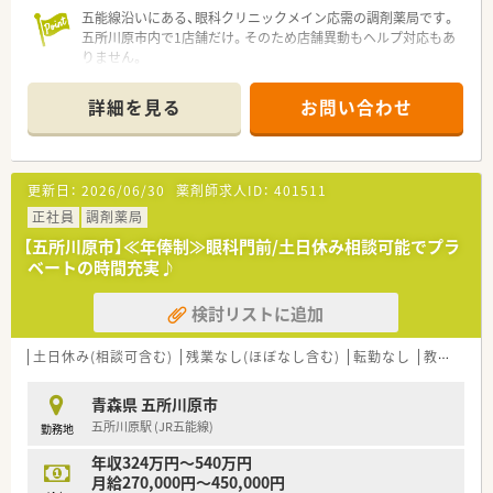
では経験できない幅広い種類の薬剤に関する知識を習得できま
五能線沿いにある、眼科クリニックメイン応需の調剤薬局です。
す。
五所川原市内で1店舗だけ。そのため店舗異動もヘルプ対応もあ
りません。
眼科メインではありますが、処方箋枚数1日120枚。
調剤経験は問いませんが、的確に投薬できる方、丁寧ながらもス
詳細を見る
お問い合わせ
ムーズに患者様とお話しできる方、募集です。
管理薬剤師は社長となります。
とても気さくで明るい方で、気軽にお話、相談しやすい雰囲気の
方です。
更新日：
2026/06/30
薬剤師求人ID：
401511
研修体制はOJTのみとなります。
こつこつと業務に取り組みたい方、大きな変化なく安定して業務
正社員
調剤薬局
に対応したい方にオススメです。
【五所川原市】≪年俸制≫眼科門前/土日休み相談可能でプラ
ベートの時間充実♪
検討リストに追加
土日休み(相談可含む)
残業なし(ほぼなし含む)
転勤なし
教育制度あり
青森県 五所川原市
五所川原駅 (JR五能線)
勤務地
年収324万円～540万円
月給270,000円～450,000円