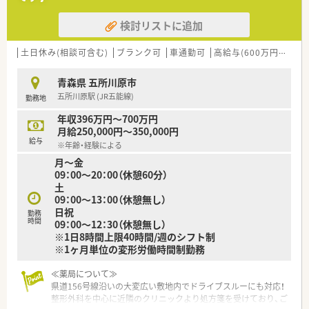
検討リストに追加
土日休み(相談可含む)
ブランク可
車通勤可
高給与(600万円以上)
青森県 五所川原市
五所川原駅 (JR五能線)
勤務地
年収396万円～700万円
月給250,000円～350,000円
給与
※年齢・経験による
月～金
09：00～20：00（休憩60分）
土
09：00～13：00（休憩無し）
日祝
勤務
時間
09：00～12：30（休憩無し）
※1日8時間上限40時間/週のシフト制
※1ヶ月単位の変形労働時間制勤務
≪薬局について≫
県道156号線沿いの大変広い敷地内でドライブスルーにも対応！
整形外科を中心に近隣のクリニックより処方箋を受けており、ご