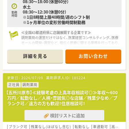
08:30～18:00（休憩60分）
水土
08:30～12:30（休憩0分）
勤務
時間
※1日8時間上限40時間/週のシフト制
※1ヶ月単位の変形労働時間制勤務
≪全国43都道府県に店舗展開する企業です≫
調剤薬局の運営だけではなく、医業経営コンサルティング、医療
モールの開発・運営など、幅広く医療に関する業務を行っており、
創業してから40年以上の安定経営です。
詳細を見る
お問い合わせ
≪休暇制度やライフイベントへの支援も充実≫
結婚・育児・介護など様々なライフイベントと仕事が両立できる
よう、結婚休暇や配偶者出産休暇、連続休暇やボランティア休暇
も完備。
更新日：
2026/07/09
薬剤師求人ID：
185224
≪店舗について≫
正社員
調剤薬局
現在薬剤師5名が在籍。小児科クリニックからの処方箋を多く応
【五所川原市】≪経験考慮の上高年収相談可◎≫年収～600
需しています。五所川原駅より徒歩7分とお車は勿論、公共交通
万円／転勤なし／人柄・雰囲気◎な店舗／残業少なめ／ブ
機関でも通いやすい立地です。
ランク可／遠方の方も歓迎！住居相談可！
検討リストに追加
ブランク可
残業なし(ほぼなし含む)
転勤なし
車通勤可
高給与(600万円以上)