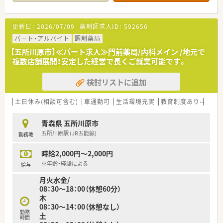
■広域からの処方箋を受け付けていることから医薬品の品目数
も非常に多く、薬剤師としての幅広い知識を習得できる環境で
す。
更新日：
2026/07/09
薬剤師求人ID：
592656
【法人特徴について】
パート・アルバイト
調剤薬局
■ショッピングモールを地域医療の拠点と位置付けており、調剤
【五所川原市】≪パート求人≫門前薬局/内科メイン /地元で
を核としながら健康をトータルサポートすることを目指してい
複数店舗展開！安定した経営で長くご就業可能です。
ます。
■衣食住の「住」におけるヘルス＆ビューティーケア事業を最重
検討リストに追加
要課題とし、地域ニーズを先取りするステーションを構築中で
す。
■パート社員であっても、社会保険の加入や総合共済会への加入
土日休み(相談可含む)
車通勤可
生活環境充実
教育制度あり
シフ
など、大手企業ならではの手厚い福利厚生を享受できるのが特徴
です。
青森県 五所川原市
五所川原駅 (JR五能線)
勤務地
【想定される業務内容】
■処方箋に基づく調剤業務や服薬指導はもちろんのこと、OTC医
時給2,000円～2,000円
薬品の販売を通じたセルフメディケーションの推進を担いま
す。
※年齢・経験による
給与
■面応需のため処方内容が多岐にわたり、疑義照会や薬歴管理を
月火水金/
通じて、常に最新の薬学知識をアップデートする業務が中心で
08：30～18：00（休憩60分）
す。
木
■併設されたドラッグストアコーナーにおいて、患者様の健康相
08：30～14：00（休憩なし）
談に乗り適切なアドバイスを行うカウンセリング業務も重要で
勤務
土
す。
時間