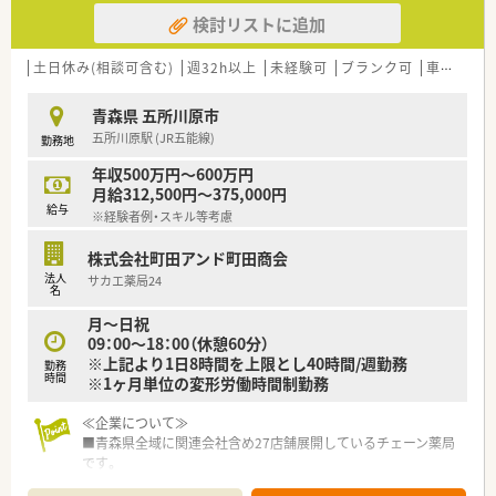
組むことができます。
検討リストに追加
【求人情報について】
■ご経験やスキルによっては年収600万円も相談可能で、高収入
土日休み(相談可含む)
週32h以上
未経験可
ブランク可
車通勤可
が期待できます。
■残業は月5時間程度と少なく、プライベートの時間を確保しや
青森県 五所川原市
すい環境です。
五所川原駅 (JR五能線)
勤務地
■産休・育休制度や家族手当も充実しており、長く安心して働く
ことができます。
年収500万円～600万円
月給312,500円～375,000円
給与
※経験者例・スキル等考慮
株式会社町田アンド町田商会
法人
サカエ薬局24
名
月～日祝
09：00～18：00（休憩60分）
※上記より1日8時間を上限とし40時間/週勤務
勤務
時間
※1ヶ月単位の変形労働時間制勤務
≪企業について≫
■青森県全域に関連会社含め27店舗展開しているチェーン薬局
です。
■24時間開局の店舗やドライブスルー設置店舗など、地域に必