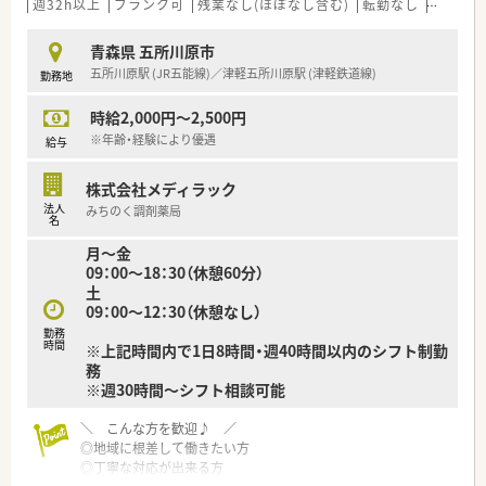
週32h以上
ブランク可
残業なし(ほぼなし含む)
転勤なし
車通勤
青森県 五所川原市
五所川原駅 (JR五能線)／津軽五所川原駅 (津軽鉄道線)
勤務地
時給2,000円～2,500円
※年齢・経験により優遇
給与
株式会社メディラック
法人
みちのく調剤薬局
名
月～金
09：00～18：30（休憩60分）
土
09：00～12：30（休憩なし）
勤務
時間
※上記時間内で1日8時間・週40時間以内のシフト制勤
務
※週30時間～シフト相談可能
＼ こんな方を歓迎♪ ／
◎地域に根差して働きたい方
◎丁寧な対応が出来る方