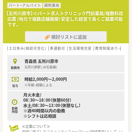
パート・アルバイト
調剤薬局
【五所川原市】≪パート求人≫クリニック門前薬局/複数科目
応需 /地元で複数店舗展開！安定した経営で長くご就業可能
です。
検討リストに追加
土日休み(相談可含む)
車通勤可
生活環境充実
教育制度あり
シフ
青森県 五所川原市
五所川原駅 (JR五能線)
勤務地
時給2,000円～2,000円
※年齢・経験による
給与
月火木金/
08：30～18：00（休憩60分）
水土/08：30～13：00（休憩なし）
勤務
※週40時間以内の勤務
時間
※シフトは応相談
≪企業について≫
地域に根ざしたコミュニティファーマシー（地域薬局）として、い