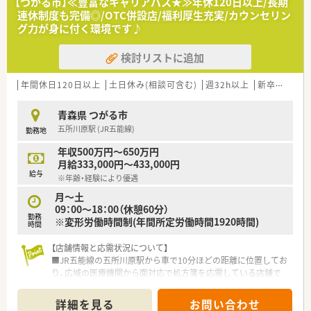
【つがる市】≪豊富なキャリアパス★≫年休120日以上/長期
奨学貸付金制度もあり、返済免除制度も完備。
連休制度も完備◎/OTC併設店/福利厚生充実/カウンセリン
今後の奨学金の返済が不安･･･でもいきなり高年収で教えてもら
グ力が身に付く環境です♪
えない環境も今後のキャリアアップが不安･･･という方には安心
の精度があります。
検討リストに追加
有給休暇もしっかり利用できる環境なのでライフワークバラン
ス重視の方に大変オススメです。
年間休日120日以上
土日休み(相談可含む)
週32h以上
新卒可
未経
青森県 つがる市
五所川原駅 (JR五能線)
勤務地
年収500万円～650万円
月給333,000円～433,000円
給与
※年齢・経験により優遇
月～土
09：00～18：00（休憩60分）
勤務
※変形労働時間制(年間所定労働時間1920時間)
時間
【店舗情報と応需状況について】
■JR五能線の五所川原駅から車で10分ほどの距離に位置してお
り、広域の医療機関から面対応で処方箋を応需している店舗で
す。
■処方箋枚数は1日平均15枚前後と比較的ゆとりがあり、一人ひ
詳細を見る
お問い合わせ
とりの患者様に対して丁寧に向き合い服薬指導を行える環境で