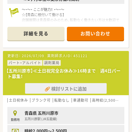
～・～・ ここが魅力！ ・～・～
☆【青森に根付いて働ける】
店舗展開は青森県のみのため、転勤なく働きたい方は大歓迎で
す。
異動も基本ございません。
詳細を見る
お問い合わせ
☆【幅広い層が活躍】
社員の平均年齢は40代で、新卒からベテランまで幅広く活躍し
ています。
奨学金制度、インターンシップ、薬学実務実習がある他、
更新日：
2026/07/09
薬剤師求人ID：
451121
管理薬剤師、エリアマネージャーへのキャリアアップの幅広いフ
ィールもご用意！
パート・アルバイト
調剤薬局
☆【ライフスタイルに合わせて働ける】
【五所川原市】≪土日祝完全お休み≫16時まで 週4日パー
24時間開局の店舗やドライブスルー設置店舗など、地域に必要
ト募集！
とされるサービスを率先して行っているため、
相談しやすい環境です♪
検討リストに追加
☆【男女問わず子育て中の方も活躍中】
子育て中の方が多く活躍しているため、子育てしながら働くこと
に対して理解がある環境です。
土日祝休み
ブランク可
転勤なし
車通勤可
高時給(2,500円以上)
家族手当などもあり、サポート体制が整っています。
☆【最新機材充実で効率よい業務】
青森県 五所川原市
robo-pickなどの最新調剤機器を取り入れ、業務の効率化を図っ
五所川原駅 (JR五能線)
勤務地
ています。
また、QRコードリーダーを利用したシステムを活用することで、
時給2,000円～2,500円
ピッキング時などのヒューマンエラーを防止できる環境です。