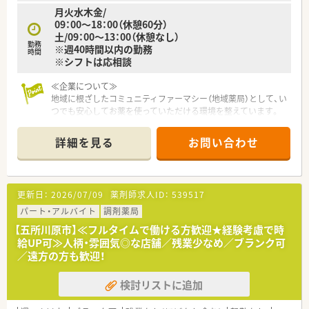
月火水木金/
09：00～18：00（休憩60分）
土/09：00～13：00（休憩なし）
勤務
※週40時間以内の勤務
時間
※シフトは応相談
≪企業について≫
地域に根ざしたコミュニティファーマシー（地域薬局）として、い
つでも安心してお薬を使っていただける環境を整えています。
薬剤監査システム・散剤監査システムを導入、設備面でのサポー
トもしっかりしています。
詳細を見る
お問い合わせ
ドライブスルーを設置している薬局も有、高度な在宅医療にも積
極的に携わっています。
≪薬局について≫
更新日：
2026/07/09
薬剤師求人ID：
539517
JR五所川原駅から車で4分の位置にある、門前薬局です。
近隣には複数の医療機関があり、内科・小児科・外科・皮膚科等の
パート・アルバイト
調剤薬局
複数科目を応需しています。
【五所川原市】≪フルタイムで働ける方歓迎★経験考慮で時
給UP可≫人柄・雰囲気◎な店舗／残業少なめ／ブランク可
／遠方の方も歓迎！
検討リストに追加