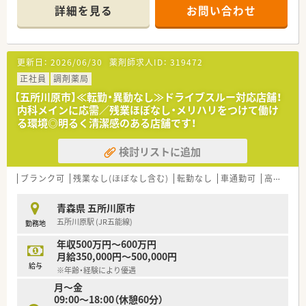
要とされるサービスを率先して行っています。
詳細を見る
お問い合わせ
≪こんな薬局です≫
■総合病院の門前にて24時間・365日開局している薬局です。
■地域の患者様に寄り添ったコミュニケーションを大切にして
更新日：
2026/06/30
薬剤師求人ID：
319472
います。
■地域医療に携わりたいIターン就職希望の方や、地元で薬剤師
正社員
調剤薬局
として活躍したいUターン就業希望の方にもおすすめです。
【五所川原市】≪転勤・異動なし≫ドライブスルー対応店舗！
内科メインに応需／残業ほぼなし・メリハリをつけて働け
≪キャリアアップに関して≫
る環境◎明るく清潔感のある店舗です！
■中小薬局ですが、管理薬剤師・エリアマネージャーへのキャリ
アアップの幅広いフィールドがあります！
検討リストに追加
≪調剤機器に関して≫
■全自動錠剤分包機・監査システム・クリーンベンチなどの機材
ブランク可
残業なし(ほぼなし含む)
転勤なし
車通勤可
高給与(600万円以上)
が完備されているため過誤の心配なく、薬剤師としての業務に専
念できます
青森県 五所川原市
五所川原駅 (JR五能線)
勤務地
年収500万円～600万円
月給350,000円～500,000円
給与
※年齢・経験により優遇
月～金
09:00～18:00（休憩60分）