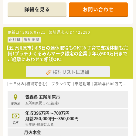
高齢の患者様を中心に多くの患者様がいらっしゃいます。患者
様との距離が近く、じっくりと服薬指導いただける環境です。
詳細を見る
お問い合わせ
スタッフ間のコミュニケーションもしっかりと取れる、明るい雰
囲気の店舗です。
≪企業について≫
更新日：
2026/07/21
薬剤師求人ID：
423290
福岡県に本社を置き、全国43都道府県に店舗展開しております。
開業支援まで行っているため、医療機関との関係も良好で「医薬
正社員
調剤薬局
連携」の取組みとして積極的にコミュニケーションを図っていま
【五所川原市】≪5日の連休取得もOK！≫子育て支援体制も完
す。
備！プラチナくるみんマーク認定の企業♪年収600万円まで
将来を見据えた薬局経営を行なっているのも特徴の一つで、健康
ご経験にあわせて相談OK！
サポート薬局の届出数は全国1位！
健康に貢献するかかりつけ薬局・かかりつけ薬剤師を目指してお
検討リストに追加
ります。
≪教育制度充実！≫
土日休み(相談可含む)
ブランク可
車通勤可
高給与(600万円以上)
独自の研修システムを活用し、効率的かつ効果的なスキルアップ
を支援！
青森県 五所川原市
その他、カフェテリア研修や社内学術大会などその方が目指す社
五所川原駅 (JR五能線)
勤務地
会人像に合わせた学ぶ環境が充実しております。
専門性の高い薬剤師として成長できるよう、大学と提携し、が
年収396万円～700万円
ん･高齢者医療など最新の知識修得も行っています。
月給250,000円～350,000円
自己啓発の一環として、約130種類の中から自分にあった講座を
給与
※年齢・経験による
選択できる通信教育も用意！
月火木金