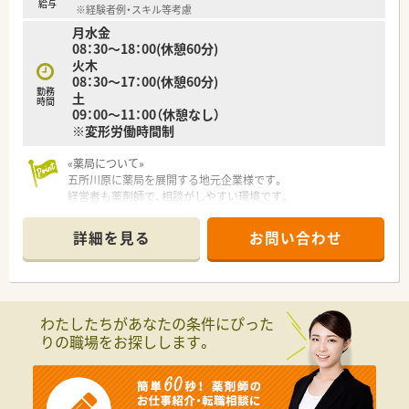
給与
※経験者例・スキル等考慮
月水金
08：30～18：00(休憩60分)
火木
08：30～17：00(休憩60分)
勤務
土
時間
09：00～11：00（休憩なし）
※変形労働時間制
«薬局について»
五所川原に薬局を展開する地元企業様です。
経営者も薬剤師で、相談がしやすい環境です。
地元企業のため、ご転勤もなく働くことが出来ます。
調剤未経験ではあるものの、Iターン、Ｕターン希望の方はお気軽
詳細を見る
お問い合わせ
にお問い合わせください。
≪こんな方にオススメ≫
薬剤師免許を活かして青森県内で長く勤務したい方
店舗異動や大きな変化なく、同じ環境での勤務を希望する方
わたしたちがあなたの条件にぴった
挑戦ではなく、ずっと同じクオリティを出し続けることが得意な
りの職場をお探しします。
方