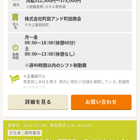
月給312,500円～375,000円
す。
給与
※経験者例・スキル等考慮
■ブランクを経て復帰した方も多く、最新機器のサポートを受け
ながら徐々に業務の感覚を取り戻して元気に働いています。
株式会社町田アンド町田商会
■地域貢献への意識が高いスタッフが多く、患者様からの些細な
法人
サカエ薬局田町
相談にも丁寧に対応するホスピタリティ溢れる方が集まってい
名
ます。
月～金
09：00～18：00（休憩60分）
土
09：00～13：00（休憩なし）
勤務
時間
※週40時間以内のシフト制勤務
≪企業紹介≫
青森県に本社を置き、県内に現在27店舗を展開している、老舗商
社が母体です。
当社では、調剤支援システムの構築を導入している他、OTC薬の
販売、介護・福祉関係など「医・食・住」においてトータルでサポー
詳細を見る
お問い合わせ
トできる体制を取っているため、薬剤師・患者さま双方に安全・安
心を提供できるような取り組みをしております。
≪薬局紹介≫
更新日：
2026/07/09
薬剤師求人ID：
484541
＼2022年6月1日オープン／
新しくできたばかりのため、一緒に薬局の運用だったり、経営に
正社員
調剤薬局
携わってみたい方、新たな地で自身のスキルを活かしていきたい