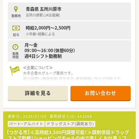
青森県 五所川原市
五所川原駅 (JR五能線)
勤務地
時給2,000円～2,500円
※年齢・経験による
給与
月～金
09：00～16：00（休憩60分）
勤務
週4日シフト勤務制
時間
≪企業について≫
大手企業のグループ薬局です。
週20時間～健康保険・厚生年金・雇用保険に加入が可能です。
大変広い敷地で門前にはコンビニもあります。
薬剤師常勤は1名、パートは1名いらっしゃいます。増員募集で
詳細を見る
お問い合わせ
す。
更新日：
2026/07/09
薬剤師求人ID：
443068
パート・アルバイト
ドラッグストア(調剤あり)
【つがる市】≪高時給3,500円調整可能！≫調剤併設ドラッグ
ストア勤務！ショッピングモールの中で楽しくお仕事♪フ