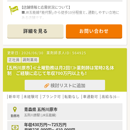
を受けられるので安心です。
【店舗情報と応需状況について】
■JR五能線「能代駅」から徒歩10分程度と、通勤しやすい立地に
ある店舗です。
■近隣のクリニックからの処方箋がメインで、皮膚科領域の知識
を深められます。
詳細を見る
お問い合わせ
■処方箋は1日平均20枚程度で、薬剤師常勤1名、パート1名、事
務名体制で対応しています。
【法人特徴について】
更新日：
2026/06/30
薬剤師求人ID：
564925
■営業収益日本小売業No.1の安定基盤を持つ大手グループ企業
が母体です。
正社員
調剤薬局
■ショッピングモールを地域医療の拠点と位置づけ、調剤薬局を
【五所川原市】≪土曜勤務は月2回！≫薬剤師は常時2名体
全国的に展開しています。
制 ご経験に応じて年収700万円以上も！
■調剤を核としながら、H&BC事業を通じて地域の健康をトータ
ルサポートすることを目指しています。
検討リストに追加
【職場環境と雰囲気】
■大型ショッピングモール内のため、仕事終わりの買い物にも非
新卒可
未経験可
ブランク可
転勤なし
車通勤可
高給与(600万円以上)
常に便利な環境です。
■福利厚生が非常に充実しており、大手ならではの安定した環境
青森県 五所川原市
で長く勤務できます。
五所川原駅 (JR五能線)
勤務地
■教育や研修は店舗主体となる側面もあり、自主的に学習する意
欲が求められる職場です。
年収430万円～725万円
月給225,000円～410,000円