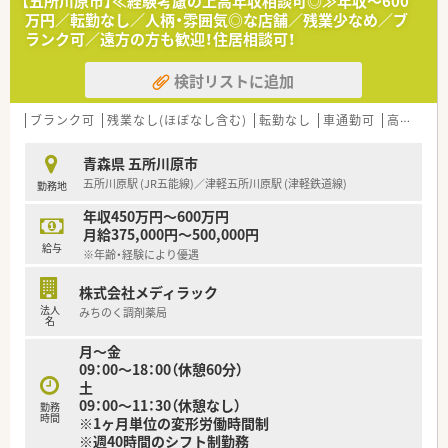
【五所川原市】≪経験考慮の上高年収相談可◎≫年収～600
万円／転勤なし／人柄・雰囲気◎な店舗／残業少なめ／ブ
ランク可／遠方の方も歓迎！住居相談可！
検討リストに追加
ブランク可
残業なし(ほぼなし含む)
転勤なし
車通勤可
高給与(600万円以上)
青森県 五所川原市
五所川原駅 (JR五能線)／津軽五所川原駅 (津軽鉄道線)
勤務地
年収450万円～600万円
月給375,000円～500,000円
給与
※年齢・経験により優遇
株式会社メディラック
法人
みちのく調剤薬局
名
月～金
09：00～18：00（休憩60分）
土
09：00～11：30（休憩なし）
勤務
時間
※1ヶ月単位の変形労働時間制
※週40時間のシフト制勤務