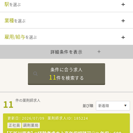
駅
を選ぶ
業種
を選ぶ
雇用/給与
を選ぶ
詳細条件を表示
条件に合う求人
11
件を
検索する
11
件の薬剤師求人
並び順
更新日：
2026/07/09
薬剤師求人ID：
185224
正社員
調剤薬局