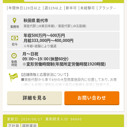
≪薬局について≫
近隣のクリニックから主に内科を応需しております。1日あたり
年間休日120日以上
週32h以上
新卒可
未経験可
ブランク可
車
60枚前後を3名+の薬剤師さんが対応しております。投薬カウン
ターは仕切りを設け、患者様とのコミュニケーションを大切にし
秋田県 能代市
ています。
東能代駅 (JR奥羽本線)／東能代駅 (JR五能線)
勤務地
年収500万円～600万円
月給333,000円～400,000円
給与
※年齢・経験により優遇
月～日祝
09：00～19：00（休憩60分）
勤務
※変形労働時間制(年間所定労働時間1920時間)
時間
【店舗情報と応需状況について】
■東能代駅から車で4分の大型商業施設内に位置しており、お買
い物にも非常に便利な立地で毎日の勤務も非常に快適です。
■処方箋は面対応で1日平均16枚ほど応需しており、特定の科目
に偏ることなく幅広い薬の知識を習得することが可能です。
詳細を見る
お問い合わせ
■薬剤師1名と調剤事務2名の体制を整えており、一人ひとりの
患者様に対して非常に丁寧な服薬指導を行える環境です。
【法人特徴について】
更新日：
2026/06/17
薬剤師求人ID：
96660
■国内の小売業でトップクラスのシェアを誇る大手グループの
法人で、ショッピングモールを地域医療の拠点とするビジョンを
正社員
調剤薬局