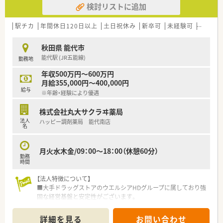
検討リストに追加
≪こんな方にオススメ≫
■秋田県に腰を据えて働きたい方
駅チカ
年間休日120日以上
土日祝休み
新卒可
未経験可
ブラン
■ライフワークバランスを重視したい方
■薬剤師人数が揃っている環境でのご就業を希望される方
秋田県 能代市
能代駅 (JR五能線)
勤務地
年収500万円～600万円
月給355,000円～400,000円
給与
※年齢・経験により優遇
株式会社丸大サクラヰ薬局
法人
ハッピー調剤薬局 能代南店
名
月火水木金/09：00～18：00（休憩60分）
勤務
時間
【法人特徴について】
■大手ドラッグストアのウエルシアHDグループに属しており強
固な経営基盤と安定性がございます。
■青森・秋田・岩手の東北3県を中心にドラッグストアと調剤薬局
を広く展開している企業です。
詳細を見る
お問い合わせ