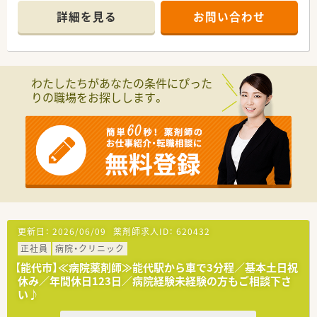
る環境があります。
詳細を見る
お問い合わせ
わたしたちがあなたの条件にぴった
りの職場をお探しします。
更新日：
2026/06/09
薬剤師求人ID：
620432
正社員
病院・クリニック
【能代市】≪病院薬剤師≫能代駅から車で3分程／基本土日祝
休み／年間休日123日／病院経験未経験の方もご相談下さ
い♪