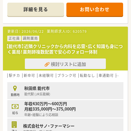
◆OTC販売未経験の方も研修経度が整っておりますので、まずは
お気軽にお問合せください◎
詳細を見る
お問い合わせ
＼企業について／
・全国に店舗展開している大手ドラッグストアチェーンです。
・OTC販売を中心にご活躍の場を作りたい方にオススメです。
更新日：
2026/06/22
薬剤師求人ID：
620579
・薬のこと、健康のこと、何かあればいつでも相談にのれる街の
健康拠点を推進しています。
正社員
調剤薬局
・ナショナル社員＝全国、広域エリア社員＝エリア内の転勤あ
【能代市】近隣クリニックから内科を応需・広く知識も身につ
り、狭域エリア社員＝自宅から通勤圏内のみ。様々な社員区分が
く薬局！薬剤師複数配置で安心のフォロー体制
あり勤務地域を選択できます。
検討リストに追加
【女性活躍推進・子育てサポート企業】
・「3つ星のえるぼしマーク」と「プラチナくるみんマーク」の双方
の認定を受けています！
駅チカ
新卒可
未経験可
ブランク可
転勤なし
車通勤可
高給与(
・育児休業は3歳まで延長できる制度や時短勤務は子供が中学1
年生になるまで可能。また、復職時には復職フォロー制度などを
秋田県 能代市
用意し会社全体で育児を支援しています。
能代駅 (JR五能線)
勤務地
年収430万円～600万円
月給335,000円～375,000円
給与
年齢・経験により応相談
株式会社サノ・ファーマシー
法人