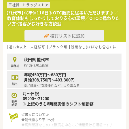
正社員
ドラッグストア
【法人特徴について】
【能代市】≪年休116日≫OTC販売に従事いただけます♪／
■国内の小売業でトップクラスのシェアを誇る大手グループで
教育体制もしっかりしており安心の環境／OTCに携わりた
あり、安定した経営基盤のもとで全国各地に調剤薬局を展開して
い方・接客がお好きな方歓迎
います。
■ショッピングモールを地域医療の拠点と位置付けており、衣食
検討リストに追加
住の「住」を支えるヘルスケア事業を重要戦略として推進してい
ます。
■地域の方々の健康をトータルでサポートするヘルスケアステ
週32h以上
未経験可
ブランク可
残業なし(ほぼなし含む)
車通勤
ーションを目指し、調剤とOTC販売の両輪で社会貢献を行ってい
ます。
秋田県 能代市
能代駅 (JR五能線)
勤務地
【想定される業務内容】
■処方箋に基づく調剤業務やレセプト業務に加え、併設された
年収450万円～680万円
OTCコーナーでの一般用医薬品の販売やカウンセリングを行い
月給308,750円～403,300円
ます。
給与
※ご経験・ご就業条件などにより異なる
■地域の患者様からの多種多様な健康相談に対応することで、セ
ルフメディケーションの推進に直接貢献することが期待されま
月～日祝
す。
09：00～21：00
勤務
■漢方の取り扱いも積極的に促進しているため、通常の調剤薬局
※上記のうち8時間実働のシフト制勤務
時間
では経験できない幅広い種類の薬剤に関する知識を習得できま
す。
≪求人について≫
◆能代駅より車で5分
◆調剤業務なし！OTC販売を中心にご活躍戴ける環境です♪