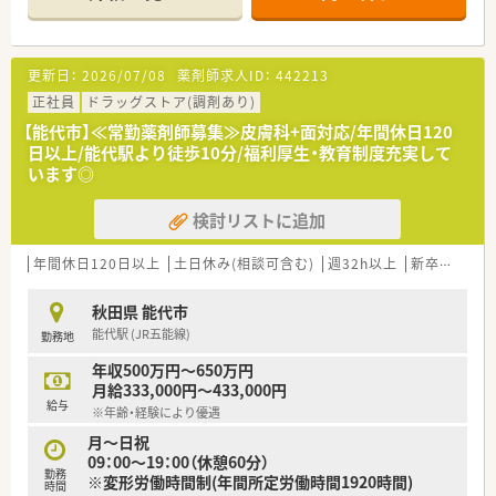
■地域を大切にする企業として健康イベントや介護事業、お薬の
配達など社会貢献活動にも注力しています。
【店舗情報と応需状況について】
更新日：
2026/07/08
薬剤師求人ID：
442213
■JR五能線の能代駅から車で約5分という通勤しやすい立地に
店舗を構えております。
正社員
ドラッグストア(調剤あり)
■1日の処方箋応需枚数は10枚程度と少なく面対応が中心でご
【能代市】≪常勤薬剤師募集≫皮膚科+面対応/年間休日120
ざいますので落ち着いて業務に取り組めます。
日以上/能代駅より徒歩10分/福利厚生・教育制度充実して
■勤務体制は正社員薬剤師1名、パート薬剤師1名、事務員で協力
います◎
しながら業務を進めている状況です。
検討リストに追加
【求人情報について】
■ご経験に応じて年収600万円まで相談可能であり若くして高
年収を目指せる求人でございます。
年間休日120日以上
土日休み(相談可含む)
週32h以上
新卒可
未経
■年間休日116日を確保しており、特に土日祝休みという点は魅
力的な条件の一つです。
秋田県 能代市
■住宅手当や役職手当、通勤手当など各種手当が充実しており安
能代駅 (JR五能線)
勤務地
心して勤務できる環境です。
年収500万円～650万円
【想定される業務内容】
月給333,000円～433,000円
■主に面対応の処方箋に対する調剤業務、監査、服薬指導をご担
給与
※年齢・経験により優遇
当いただくことになります。
■薬剤師は品出しなどの調剤以外の業務を任されることがない
月～日祝
ため調剤業務に集中できます。
09：00～19：00（休憩60分）
勤務
■レセコン業務もございますが導入時のOJT研修で丁寧に指導
※変形労働時間制(年間所定労働時間1920時間)
時間