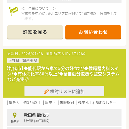
＜ 企業について ＞
宮城県を中心に、東北エリアに根付いて10店舗以上展開をして
います。
社長をはじめ、経営陣はいつも現場目線でいてくれる社風の企業
です。
詳細を見る
お問い合わせ
調剤薬局の運営にとどまらず、福祉・介護事業にも参入してお
り、会社としての安定感もございます。
『 地域社会に根差した調剤薬局 』
このモットーを掲げ、より多くの時間をご利用いただく皆様に費
更新日：
2026/07/08
薬剤師求人ID：
671280
やせるよう、服薬指導・在宅医療に力を入れています。
そのため、最新機器の導入を積極的に行い、薬物事故防止はもち
正社員
調剤薬局
ろん、業務効率化を図っております。
【能代市】◆能代駅から車で5分の好立地/◆循環器内科メイ
ン/◆有休消化率80％以上/◆全自動分包機や監査システム
＜ 教育制度・設備充実！ ＞
など充実◎
教育に力を入れており、本社研修やセミナー、勉強会など様々な
取り組みを行っています。
検討リストに追加
若年層のスタッフが仕事をしながらステップアップ出来るよう
な環境を整えています。
また、業務効率化のため、最新機器の導入を積極的に行い、薬物
駅チカ
週32h以上
新卒可
未経験可
残業なし(ほぼなし含む)
転
事故防止はもちろん、本来業務に費やすはずだった時間を、患者
様との時間に変えるよう努めております。
秋田県 能代市
能代駅 (JR五能線)
勤務地
＜ 薬局の特徴 ＞
内科、整形外科をメインに応需しております。