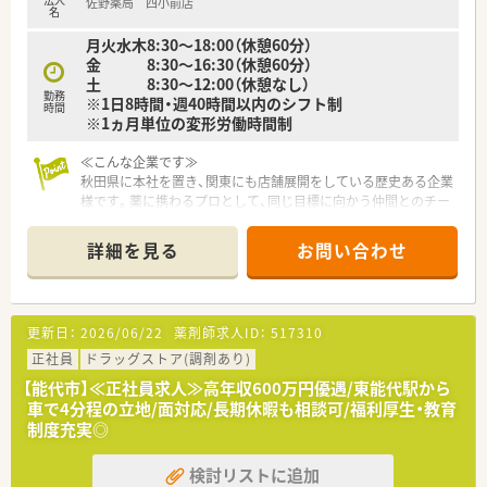
佐野薬局 四小前店
名
月火水木8:30～18:00（休憩60分）
金 8:30～16:30（休憩60分）
土 8:30～12:00（休憩なし）
勤務
※1日8時間・週40時間以内のシフト制
時間
※1ヵ月単位の変形労働時間制
≪こんな企業です≫
秋田県に本社を置き、関東にも店舗展開をしている歴史ある企業
様です。薬に携わるプロとして、同じ目標に向かう仲間とのチー
ムワークを大切にしていらっしゃいます。
企業として薬剤師数をガイドラインに定められた人数以上にし、
詳細を見る
お問い合わせ
しっかり監査が出来るようにしています。
スタッフ皆でフォローしあい、公休や有給休暇を取ることが出来
る体制を整えています。
更新日：
2026/06/22
薬剤師求人ID：
517310
≪働く方にとって嬉しい制度が多数！≫
お子さまの小学校入学まで活用できる育児短時間勤務制度では
正社員
ドラッグストア(調剤あり)
正社員のまま最短6時間の勤務時間で仕事を続けることができま
【能代市】≪正社員求人≫高年収600万円優遇/東能代駅から
す。
車で4分程の立地/面対応/長期休暇も相談可/福利厚生・教育
2回目・3回目の出産後も勤務しているスタッフも数多くおり、育
制度充実◎
児休暇制度はもちろんのこと、職場環境としてきちんとサポート
体制が整っています。
検討リストに追加