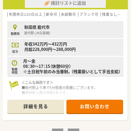
検討リストに追加
年間休日120日以上
新卒可
未経験可
ブランク可
残業なし(ほぼなし含む)
秋田県 能代市
能代駅 (JR五能線)
勤務地
年収342万円～432万円
月給228,000円～288,000円
給与
月～金
08：30～17：15（休憩60分）
勤務
※土日祝午前のみ当番制。（残業扱いとして手当支給）
時間
＜こんな病院です＞
■能代駅より車で5分程度の距離にございます。
■薬剤師人数は常勤5名です。
■院内感染対策チーム（ICT）や栄養サポートチーム（NST）などの
チーム医療に携わっています。他スタッフとの連携をはかり多
詳細を見る
お問い合わせ
職種がそれぞれの専門分野を生かすことで、患者様によりよい医
療をお届けできるよう支援しています。
＜業務内容＞
■調剤、監査、病棟業務、医薬品管理など