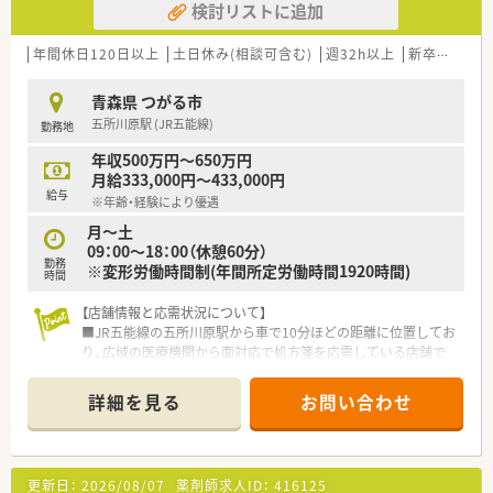
検討リストに追加
有給休暇もしっかり利用できる環境なのでライフワークバラン
ス重視の方に大変オススメです。
年間休日120日以上
土日休み(相談可含む)
週32h以上
新卒可
未経
青森県 つがる市
五所川原駅 (JR五能線)
勤務地
年収500万円～650万円
月給333,000円～433,000円
給与
※年齢・経験により優遇
月～土
09：00～18：00（休憩60分）
勤務
※変形労働時間制(年間所定労働時間1920時間)
時間
【店舗情報と応需状況について】
■JR五能線の五所川原駅から車で10分ほどの距離に位置してお
り、広域の医療機関から面対応で処方箋を応需している店舗で
す。
■処方箋枚数は1日平均15枚前後と比較的ゆとりがあり、一人ひ
詳細を見る
お問い合わせ
とりの患者様に対して丁寧に向き合い服薬指導を行える環境で
す。
■薬剤師は常時2名に派遣スタッフ1名を加えた体制となってお
り、大手ショッピングセンター内の併設薬局として運営されてい
更新日：
2026/08/07
薬剤師求人ID：
416125
ます。