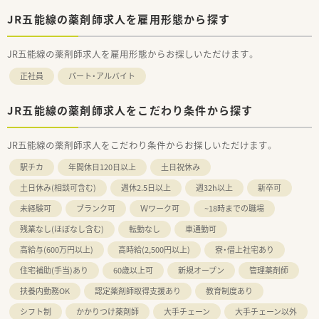
JR五能線の薬剤師求人を雇用形態から探す
JR五能線の薬剤師求人を雇用形態からお探しいただけます。
正社員
パート・アルバイト
JR五能線の薬剤師求人をこだわり条件から探す
JR五能線の薬剤師求人をこだわり条件からお探しいただけます。
駅チカ
年間休日120日以上
土日祝休み
土日休み(相談可含む)
週休2.5日以上
週32h以上
新卒可
未経験可
ブランク可
Ｗワーク可
~18時までの職場
残業なし(ほぼなし含む)
転勤なし
車通勤可
高給与(600万円以上)
高時給(2,500円以上)
寮・借上社宅あり
住宅補助(手当)あり
60歳以上可
新規オープン
管理薬剤師
扶養内勤務OK
認定薬剤師取得支援あり
教育制度あり
シフト制
かかりつけ薬剤師
大手チェーン
大手チェーン以外