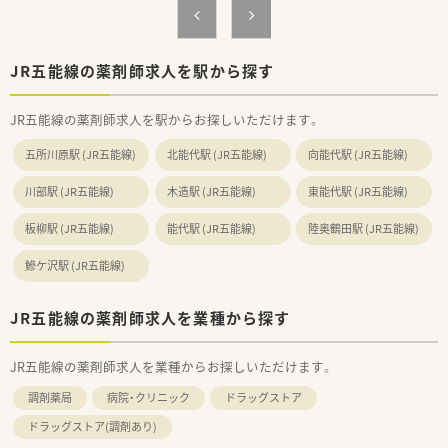
＜研修制度＞
■現場の先輩薬剤師より指導を受けて頂きます。
JR五能線の薬剤師求人を駅から探す
＜法人特徴＞
■全国50施設以上ある病院です。
JR五能線の薬剤師求人を駅からお探しいただけます。
■当病院は一般病棟に加えて回復期リハビリテーション病棟・地
域包括ケア病棟があり、附属施設として健康管理センター、介護
五所川原駅 (JR五能線)
北能代駅 (JR五能線)
向能代駅 (JR五能線)
老人保健施設、訪問看護ステーションがあります。このため疾病
の予防と健康の維持、治療とリハビリテーション、高齢者・障害
川部駅 (JR五能線)
木造駅 (JR五能線)
東能代駅 (JR五能線)
者への介護と福祉を一貫して提供できる医療機関です。
板柳駅 (JR五能線)
能代駅 (JR五能線)
陸奥鶴田駅 (JR五能線)
＜こんな方にもおすすめ＞
■プライベートも重視しつつ、メリハリをつけて勤務したい方
鰺ケ沢駅 (JR五能線)
■幅広い業務に携わりスキルを磨きたい方
JR五能線の薬剤師求人を業種から探す
JR五能線の薬剤師求人を業種からお探しいただけます。
調剤薬局
病院・クリニック
ドラッグストア
ドラッグストア(調剤あり)