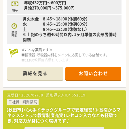
年収432万円～600万円
管理薬剤師は40代の男性でとても優しく温厚で、経験が浅くても
月給270,000円～375,000円
しっかり教えてくださる方です◎
給与
薬局内は綺麗で、調剤室も広く動線も整っています。
月火木金 8：45～18：00（休憩60分）
2階の休憩室も広く、社員が快適に過ごせるような空間です。
水 8：45～15：00（休憩60分）
お話し好きな患者様が多いため、コミュケーションを意識して対
土 8：45～12：30（休憩なし）
応出来る方がご活躍できるかと思います！
勤務
※上記のうち週40時間以内、1ヶ月単位の変形労働時
時間
間制
＜ こんな方を歓迎♪ ＞
◎地域に根差して働きたい方
≪こんな薬局です≫
◎丁寧な対応が出来る方
■循環器・呼吸器内科をメインに応需している店舗です。
◎遠方からお越しの方も歓迎！
■1日60枚程度応需しています。
住居相談可能ですので、お気軽にお問い合わせください！
■全自動分包機や監査システムなど充実しており、安心してご勤
務いただける環境です。
詳細を見る
お問い合わせ
■近くにはスーパーや商業施設もあり生活環境は充実していま
す。
≪こんな企業です≫
更新日：
2026/07/08
薬剤師求人ID：
652519
■秋田県と青森県に関連企業を合わせ15店舗展開しておりま
す。
正社員
調剤薬局
■グループ全体での平均年齢は43歳、男女比は7:3で女性の方が
【秋田市】≪大手ドラッググループで安定経営！≫基礎からマ
多いです。管理薬剤師に関しても男性8名、女性7名となっており
ネジメントまで教育制度充実！レセコン入力なども経験で
ます。
き、対応力が身につく環境です♪
■直近10年の育休復帰率も100％で子育てに理解のある会社で
す。男性の育児休暇取得の実績もございます。