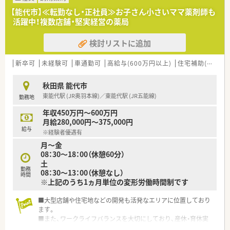
掲げます。
【能代市】≪転勤なし・正社員≫お子さん小さいママ薬剤師も
■東北エリアを中心に地域密着型の店舗展開を行っており、衣食
活躍中！複数店舗・堅実経営の薬局
住の「住」を支えるヘルスケア事業を重要な柱として位置づけて
います。
検討リストに追加
■地域ニーズを先取りする「ヘルスケアステーション」の構築を
目指し、調剤を核としたトータルサポートを社会に提供していま
す。
新卒可
未経験可
車通勤可
高給与(600万円以上)
住宅補助(手当)あり
【想定される業務内容】
秋田県 能代市
■処方箋に基づいた調剤業務や服薬指導に加え、レセプト業務や
東能代駅 (JR奥羽本線)／東能代駅 (JR五能線)
勤務地
監査、OTC医薬品の販売など薬剤師としての幅広い業務を担いま
す。
年収450万円～600万円
■ドラッグストア併設店として地域の患者様からの健康相談に
月給280,000円～375,000円
応じ、セルフメディケーションの推進に貢献する役割も期待され
給与
※経験者優遇有
ます。
月～金
■漢方薬の取り扱いにも注力しているため、一般的な調剤薬局で
08：30～18：00（休憩60分）
は触れる機会の少ない多種多様な漢方製剤の知識を学べる環境
土
です。
勤務
08：30～13：00（休憩なし）
時間
※上記のうち1ヵ月単位の変形労働時間制です
■大型店舗や住宅地などの開発も活発なエリアに位置しており
ます。
■また、ワークライフバランスを大切にしており、産休・育休実
績もあるため結婚・出産・子育てなどの節目を経た後も長く働け