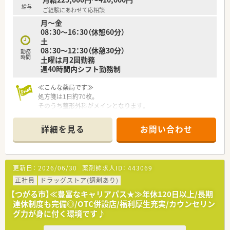
給与
ご経験にあわせて応相談
月～金
08：30～16：30（休憩60分）
土
08：30～12：30（休憩30分）
勤務
時間
土曜は月2回勤務
週40時間内シフト勤務制
≪こんな薬局です≫
処方箋は1日約70枚。
そのうち整形外科がメインとなります。
新規患者様も増えてきており、薬局内でもチームワーク良く、勤
務されています。
詳細を見る
お問い合わせ
在宅療養指導もあります。
≪こんな薬局です≫
労働組合もある、青森県内で展開されている調剤薬局です。
更新日：
2026/06/30
薬剤師求人ID：
443069
育児休業、看護休暇の取得実績もあり。
確定拠出年金・確定給付年金も完備されており、長く勤務する上
正社員
ドラッグストア(調剤あり)
で安心の精度が整っています。
【つがる市】≪豊富なキャリアパス★≫年休120日以上/長期
奨学貸付金制度もあり、返済免除制度も完備。
連休制度も完備◎/OTC併設店/福利厚生充実/カウンセリン
今後の奨学金の返済が不安･･･でもいきなり高年収で教えてもら
グ力が身に付く環境です♪
えない環境も今後のキャリアアップが不安･･･という方には安心
の精度があります。