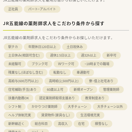
正社員
パート・アルバイト
JR五能線の薬剤師求人をこだわり条件から探す
JR五能線の薬剤師求人をこだわり条件からお探しいただけます。
駅チカ
年間休日120日以上
土日祝休み
土日休み(相談可含む)
週休2.5日以上
週32h以上
新卒可
未経験可
ブランク可
Ｗワーク可
~18時までの職場
残業なし(ほぼなし含む)
転勤なし
車通勤可
高給与(600万円以上)
高時給(2,500円以上)
寮・借上社宅あり
住宅補助(手当)あり
60歳以上可
新規オープン
管理薬剤師
扶養内勤務OK
認定薬剤師取得支援あり
教育制度あり
シフト制
かかりつけ薬剤師
大手チェーン
大手チェーン以外
ヘルプ体制充実
賃貸物件（家具なし）
生活環境充実
新幹線近く
総合科目
高収入
在宅
積雪なし