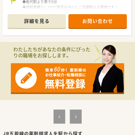
◆能代駅より車で5分
◆調剤業務なし！OTC販売を中心にご活躍戴ける環境です♪
◆OTC販売未経験の方も研修経度が整っておりますので、まずは
お気軽にお問合せください◎
詳細を見る
お問い合わせ
＼企業について／
・全国に店舗展開している大手ドラッグストアチェーンです。
・OTC販売を中心にご活躍の場を作りたい方にオススメです。
・薬のこと、健康のこと、何かあればいつでも相談にのれる街の
わたしたちがあなたの条件にぴった
健康拠点を推進しています。
りの職場をお探しします。
・ナショナル社員＝全国、広域エリア社員＝エリア内の転勤あ
り、狭域エリア社員＝自宅から通勤圏内のみ。様々な社員区分が
あり勤務地域を選択できます。
【女性活躍推進・子育てサポート企業】
・「3つ星のえるぼしマーク」と「プラチナくるみんマーク」の双方
の認定を受けています！
・育児休業は3歳まで延長できる制度や時短勤務は子供が中学1
年生になるまで可能。また、復職時には復職フォロー制度などを
用意し会社全体で育児を支援しています。
JR五能線の薬剤師求人を駅から探す