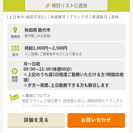
検討リストに追加
土日休み(相談可含む)
未経験可
ブランク可
車通勤可
高時給(2,500円以上)
秋田県 能代市
能代駅 (JR五能線)
勤務地
時給2,000円～2,500円
※ご経験・ご就業条件などにより異なる
給与
月～日祝
09：00～21：00（休憩60分）
※上記のうち週2日程度ご勤務いただける方（時間応相
勤務
談）
時間
※夕方～夜間、土日勤務できる方も歓迎します
≪薬局について≫
東証プライム上場企業で、経営面も安心。調剤併設のドラッグス
トア、病院門前やクリニックモール併設、駅前型や郊外型店舗な
ど様々な店舗のスタイルを実施している企業様です。
詳細を見る
お問い合わせ