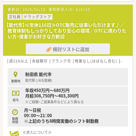
更新日：
2026/06/18
薬剤師求人ID：
416125
正社員
ドラッグストア
【能代市】≪年休116日≫OTC販売に従事いただけます♪／
教育体制もしっかりしており安心の環境／OTCに携わりた
い方・接客がお好きな方歓迎
検討リストに追加
週32h以上
未経験可
ブランク可
残業なし(ほぼなし含む)
車通勤
秋田県 能代市
能代駅 (JR五能線)
勤務地
年収450万円～680万円
月給308,750円～403,300円
給与
※ご経験・ご就業条件などにより異なる
月～日祝
09：00～21：00
勤務
※上記のうち8時間実働のシフト制勤務
時間
≪求人について≫