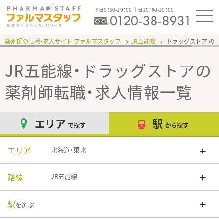
平日9：30-19：00 土日10：00-19：00
薬剤師の転職・求人サイト ファルマスタッフ
JR五能線
ドラッグストア
JR五能線・ドラッグストア
の
薬剤師転職・求人情報一覧
エリア
駅
で探す
から探す
エリア
北海道・東北
路線
JR五能線
駅
を選ぶ