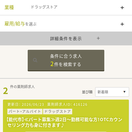
業種
ドラッグストア
雇用/給与
を選ぶ
詳細条件を表示
条件に合う求人
2
件を
検索する
2
件の薬剤師求人
並び順
更新日：
2026/06/23
薬剤師求人ID：
416126
パート・アルバイト
ドラッグストア
【能代市】≪パート募集≫週2日～勤務可能な方！OTCカウン
セリング力も身に付きます♪