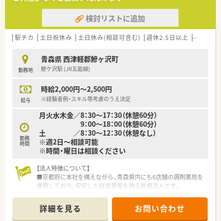
検討リストに追加
駅チカ
土日祝休み
土日休み(相談可含む)
週休2.5日以上
週32h以
青森県 西津軽郡鰺ヶ沢町
鰺ケ沢駅 (JR五能線)
勤務地
時給2,000円～2,500円
※経験者例・スキル等考慮のうえ決定
給与
月火水木金／8：30～17：30（休憩60分）
9：00～18：00（休憩60分）
土 ／8：30～12：30（休憩なし）
勤務
※週2日～相談可能
時間
※時間・曜日は相談ください
【法人特徴について】
■京都府に本社を構えながら、青森県内にも6店舗の調剤薬局を
展開しており、安定した経営基盤を誇る医療法人です。
■地域密着型の店舗運営を大切にしており、大手チェーンにはな
い柔軟な対応と、患者様一人ひとりに寄り添う姿勢が特徴です。
詳細を見る
お問い合わせ
■薬剤師の教育や福利厚生の充実に力を入れており、職員が長く