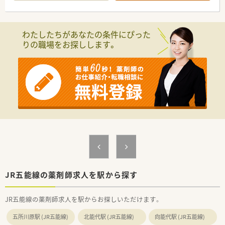
安心して働き続けられる環境づくりを常に追求しています。
【店舗情報と応需状況について】
■JR五能線の鰺ケ沢駅から徒歩13分ほどの場所に位置してお
わたしたちがあなたの条件にぴった
り、お車での通勤も可能な利便性の高い環境が整っています。
りの職場をお探しします。
■近隣の総合病院から内科や外科を含む多科目の処方箋を応需
しており、幅広い知識を習得することが可能です。
■薬剤師複数名体制で業務を分担しており、事務スタッフとの連
携も円滑で、一人ひとりの負担が少ない体制を構築しています。
【想定されるキャリアイメージ】
■総合科目に対応する調剤スキルを磨きながら、認定薬剤師の取
得支援制度を活用して、専門性をさらに高めていけます。
■在宅医療の現場で経験を積むことにより、これからの時代に求
められる在宅特化型の薬剤師としてのキャリアを築けます。
■教育制度が充実しているため、将来的には店舗運営や後輩の育
成に携わる管理薬剤師へのステップアップも目指せます。
JR五能線の薬剤師求人を駅から探す
JR五能線の薬剤師求人を駅からお探しいただけます。
五所川原駅 (JR五能線)
北能代駅 (JR五能線)
向能代駅 (JR五能線)