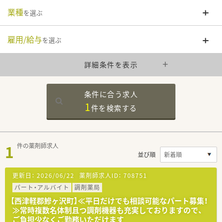
業種
を選ぶ
雇用/給与
を選ぶ
詳細条件を表示
条件に合う求人
1
件を
検索する
1
件の薬剤師求人
並び順
更新日：
2026/06/22
薬剤師求人ID：
708751
パート・アルバイト
調剤薬局
【西津軽郡鰺ヶ沢町】≪平日だけでも相談可能なパート募集！
≫常時複数名体制且つ調剤機器も充実しておりますので、
ご負担少なくご勤務いただけます