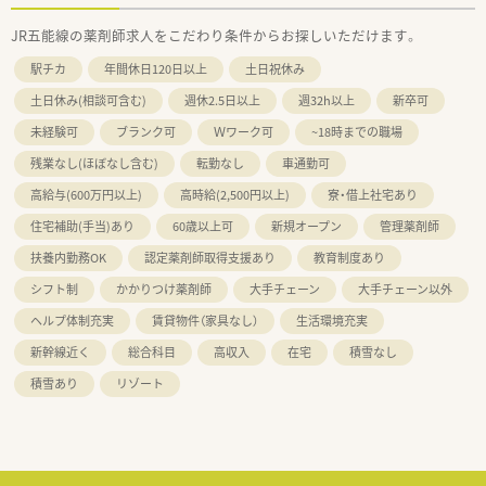
JR五能線の薬剤師求人をこだわり条件からお探しいただけます。
駅チカ
年間休日120日以上
土日祝休み
土日休み(相談可含む)
週休2.5日以上
週32h以上
新卒可
未経験可
ブランク可
Ｗワーク可
~18時までの職場
残業なし(ほぼなし含む)
転勤なし
車通勤可
高給与(600万円以上)
高時給(2,500円以上)
寮・借上社宅あり
住宅補助(手当)あり
60歳以上可
新規オープン
管理薬剤師
扶養内勤務OK
認定薬剤師取得支援あり
教育制度あり
シフト制
かかりつけ薬剤師
大手チェーン
大手チェーン以外
ヘルプ体制充実
賃貸物件（家具なし）
生活環境充実
新幹線近く
総合科目
高収入
在宅
積雪なし
積雪あり
リゾート