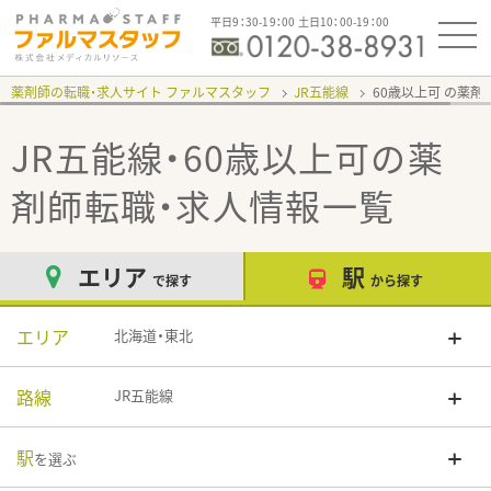
平日9：30-19：00 土日10：00-19：00
薬剤師の転職・求人サイト ファルマスタッフ
JR五能線
60歳以上可
JR五能線・60歳以上可
の薬
剤師転職・求人情報一覧
エリア
駅
で探す
から探す
エリア
北海道・東北
路線
JR五能線
駅
を選ぶ