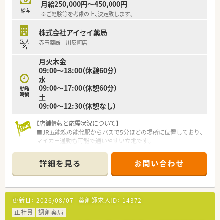
月給250,000円～450,000円
給与
※ご経験等を考慮の上、決定致します。
株式会社アイセイ薬局
法人
赤玉薬局 川反町店
名
月火木金
09:00～18:00（休憩60分）
水
09:00～17:00（休憩60分）
勤務
時間
土
09:00～12:30（休憩なし）
【店舗情報と応需状況について】
■JR五能線の能代駅からバスで5分ほどの場所に位置しており、
マイカー通勤も可能で通いやすい立地です。
■近隣の医療機関から内科や呼吸器科、循環器科などの処方箋を
1日平均40枚ほど応需しています。
詳細を見る
お問い合わせ
■常勤の薬剤師が2名と事務スタッフが2名在籍しており、チー
ムワーク良く業務に取り組める人員体制です。
【法人特徴について】
更新日：
2026/08/07
薬剤師求人ID：
14372
■全国に約400店舗を展開しており、医療モール開発のパイオニ
アとして業界トップクラスの実績を誇ります。
正社員
調剤薬局