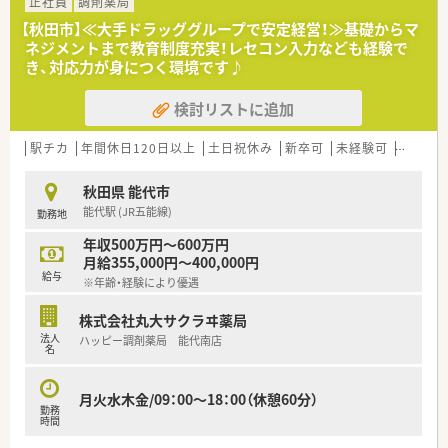
と全国400店舗以上のネットワークを誇ります。
正社員
調剤薬局
■最新のICTシステムを積極的に導入しており、薬剤師が対人業
【秋田市】≪大手ドラッググループで安定経営！≫基礎からマ
務に専念できる環境作りを推進しています。
ネジメントまで教育制度充実！レセコン入力なども経験で
■コンプライアンス遵守を徹底しており、社員一人ひとりが安心
き、対応力が身につく環境です♪
して長く働けるような社風が定着しています。
検討リストに追加
【想定される業務内容】
■内科や外科などの多岐にわたる処方箋の調剤および監査を行
い、患者様のQOL向上に繋がる指導を担います。
駅チカ
年間休日120日以上
土日祝休み
新卒可
未経験可
ブラン
■地域に根ざした在宅医療にも注力しており、多職種と連携しな
がら訪問薬剤管理指導を行っていただきます。
秋田県 能代市
■最新の音声入力薬歴システムを活用し、スピーディーかつ正確
能代駅 (JR五能線)
勤務地
な薬歴作成および情報管理を実施いたします。
年収500万円～600万円
月給355,000円～400,000円
給与
※年齢・経験により優遇
株式会社丸大サクラヰ薬局
法人
ハッピー調剤薬局 能代南店
名
月火水木金/09：00～18：00（休憩60分）
勤務
時間