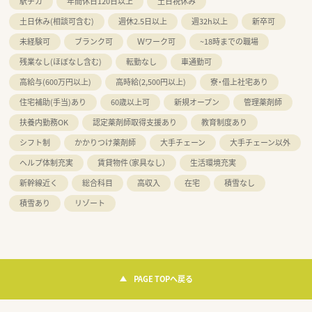
駅チカ
年間休日120日以上
土日祝休み
土日休み(相談可含む)
週休2.5日以上
週32h以上
新卒可
未経験可
ブランク可
Ｗワーク可
~18時までの職場
残業なし(ほぼなし含む)
転勤なし
車通勤可
高給与(600万円以上)
高時給(2,500円以上)
寮・借上社宅あり
住宅補助(手当)あり
60歳以上可
新規オープン
管理薬剤師
扶養内勤務OK
認定薬剤師取得支援あり
教育制度あり
シフト制
かかりつけ薬剤師
大手チェーン
大手チェーン以外
ヘルプ体制充実
賃貸物件（家具なし）
生活環境充実
新幹線近く
総合科目
高収入
在宅
積雪なし
積雪あり
リゾート
PAGE TOPへ戻る