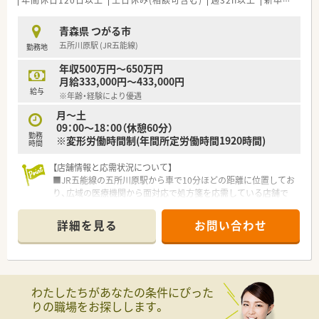
年間休日120日以上
土日休み(相談可含む)
週32h以上
新卒可
未経
■福利厚生が非常に充実しており、大手ならではの安定した環境
で長く勤務できます。
青森県 つがる市
■教育や研修は店舗主体となる側面もあり、自主的に学習する意
五所川原駅 (JR五能線)
勤務地
欲が求められる職場です。
年収500万円～650万円
月給333,000円～433,000円
給与
※年齢・経験により優遇
月～土
09：00～18：00（休憩60分）
勤務
※変形労働時間制(年間所定労働時間1920時間)
時間
【店舗情報と応需状況について】
■JR五能線の五所川原駅から車で10分ほどの距離に位置してお
り、広域の医療機関から面対応で処方箋を応需している店舗で
す。
■処方箋枚数は1日平均15枚前後と比較的ゆとりがあり、一人ひ
詳細を見る
お問い合わせ
とりの患者様に対して丁寧に向き合い服薬指導を行える環境で
す。
■薬剤師は常時2名に派遣スタッフ1名を加えた体制となってお
り、大手ショッピングセンター内の併設薬局として運営されてい
ます。
わたしたちがあなたの条件にぴった
りの職場をお探しします。
【法人特徴について】