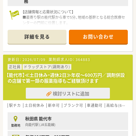
務
【店舗情報と応需状況について】
■最寄り駅の能代駅から車で5分、地域の基幹となる総合医療セ
ンターの門前に位置します。
■総合科目の処方箋を1日に約60枚応需しており、幅広い疾患の
知識を習得できる環境です。
詳細を見る
お問い合わせ
■常勤薬剤師3名と事務員2名が在籍し、チームワークを大切に
業務を行っています。
【法人特徴について】
更新日：
2026/07/09
薬剤師求人ID：
364883
■医療モール開発のパイオニアとして知られ、全国に約400店舗
を展開する大手調剤薬局です。
正社員
ドラッグストア(調剤あり)
■人材定着率が97%と非常に高く、社員が働きやすい職場環境
【能代市】≪土日休み・週休2日≫年収～600万円／調剤併設
づくりに注力しています。
の店舗で第一類の服薬指導もご経験頂けます
■社長も薬剤師であり、現場への深い理解のもとで風通しの良い
組織運営を行っています。
検討リストに追加
【こんな方にオススメ】
■総合病院の門前で、多様な処方箋や在宅医療に触れてスキルア
駅チカ
土日祝休み
新卒可
ブランク可
車通勤可
高給与(600万円以上)
ップしたい方に最適です。
■安定した大手企業で腰を据え、充実した福利厚生のもとで安心
秋田県 能代市
して長く働きたい方です。
向能代駅 (JR五能線)
勤務地
■将来的に店舗運営や本部業務、独立など、多彩なキャリアパス
を描きたい方です。