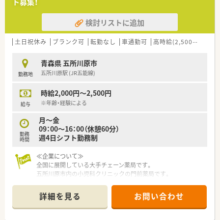
ト募集！
機関でも通いやすい立地です。
検討リストに追加
土日祝休み
ブランク可
転勤なし
車通勤可
高時給(2,500円以上)
青森県 五所川原市
五所川原駅 (JR五能線)
勤務地
時給2,000円～2,500円
※年齢・経験による
給与
月～金
09：00～16：00（休憩60分）
勤務
週4日シフト勤務制
時間
≪企業について≫
全国に展開している大手チェーン薬局です。
五所川原市内の小児科クリニックの門前薬局です。
電子薬歴完備。コンプライアンスの意識も高い環境です。
就業時間も16時までなので子育て中の方、ご家庭のことも大切
詳細を見る
お問い合わせ
にしたい方に大変オススメ。
最寄駅は五能線の五所川原駅。
閑静な住宅街に囲まれた、大きな時計のついた大変かわいらしい