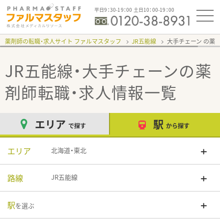
平日9：30-19：00 土日10：00-19：00
薬剤師の転職・求人サイト ファルマスタッフ
JR五能線
大手チェーン
JR五能線・大手チェーン
の薬
剤師転職・求人情報一覧
エリア
駅
で探す
から探す
エリア
北海道・東北
路線
JR五能線
駅
を選ぶ