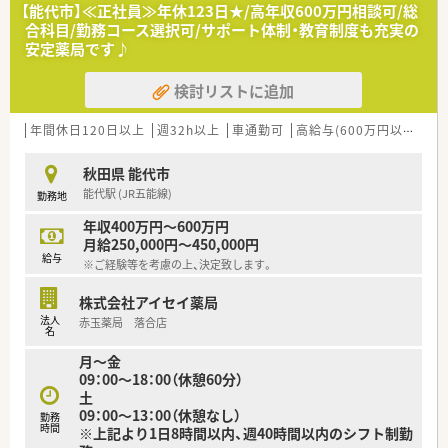
■営業利益率が高く報酬改定の影響を受けにくい安定した経営
【能代市】≪正社員≫年休123日★/高年収600万円相談可/総
基盤があり、安心して長期勤務ができる企業です。
合科目/勤務コース選択可/サポート体制・教育制度も充実の
■人材定着率が極めて高い水準を維持しており、従業員が働きや
安定薬局です♪
すい環境づくりに全社で注力しています。
検討リストに追加
【こんな方にオススメ】
■ワークライフバランスを重視し、安定した経営基盤のある大手
企業で腰を据えて長く働きたい方にお勧めです。
年間休日120日以上
週32h以上
車通勤可
高給与(600万円以上)
認
■在宅医療や多科目の処方箋に触れることで、薬剤師としてのス
キルを幅広く向上させたい方に適しています。
秋田県 能代市
■地域密着型の店舗で患者様との距離を縮め、親身になった医療
能代駅 (JR五能線)
勤務地
サービスを提供したい方にぴったりです。
年収400万円～600万円
月給250,000円～450,000円
給与
※ご経験等を考慮の上、決定致します。
株式会社アイセイ薬局
法人
赤玉薬局 落合店
名
月～金
09：00～18：00（休憩60分）
土
09：00～13：00（休憩なし）
勤務
時間
※上記より1日8時間以内、週40時間以内のシフト制勤