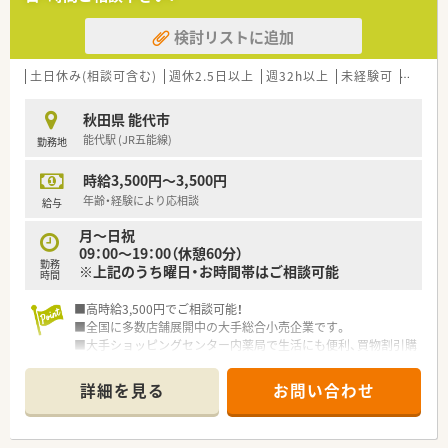
検討リストに追加
土日休み(相談可含む)
週休2.5日以上
週32h以上
未経験可
ブラン
秋田県 能代市
能代駅 (JR五能線)
勤務地
時給3,500円～3,500円
年齢・経験により応相談
給与
月～日祝
09：00～19：00（休憩60分）
勤務
※上記のうち曜日・お時間帯はご相談可能
時間
■高時給3,500円でご相談可能！
■全国に多数店舗展開中の大手総合小売企業です。
■大手ショッピングセンター内薬局で生活にも便利、買物割引購
入などの社員特典も魅力です。
■それぞれのレベルに合った研修・教育体制で、スキルアップも
詳細を見る
お問い合わせ
支援してくれます。