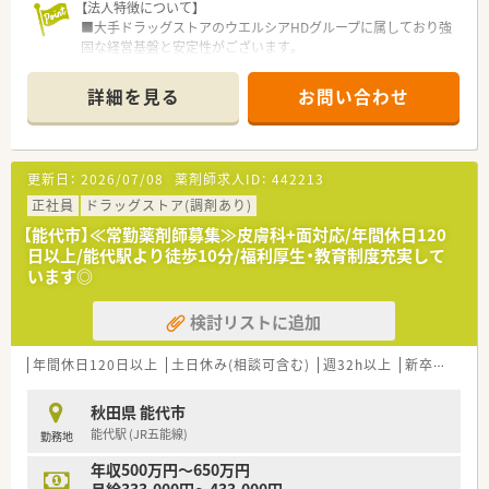
【法人特徴について】
■大手ドラッグストアのウエルシアHDグループに属しており強
固な経営基盤と安定性がございます。
■青森・秋田・岩手の東北3県を中心にドラッグストアと調剤薬局
を広く展開している企業です。
詳細を見る
お問い合わせ
■地域を大切にする企業として健康イベントや介護事業、お薬の
配達など社会貢献活動にも注力しています。
【店舗情報と応需状況について】
更新日：
2026/07/08
薬剤師求人ID：
442213
■JR五能線の能代駅から車で約5分という通勤しやすい立地に
店舗を構えております。
正社員
ドラッグストア(調剤あり)
■1日の処方箋応需枚数は10枚程度と少なく面対応が中心でご
【能代市】≪常勤薬剤師募集≫皮膚科+面対応/年間休日120
ざいますので落ち着いて業務に取り組めます。
日以上/能代駅より徒歩10分/福利厚生・教育制度充実して
■勤務体制は正社員薬剤師1名、パート薬剤師1名、事務員で協力
います◎
しながら業務を進めている状況です。
検討リストに追加
【求人情報について】
■ご経験に応じて年収600万円まで相談可能であり若くして高
年収を目指せる求人でございます。
年間休日120日以上
土日休み(相談可含む)
週32h以上
新卒可
未経
■年間休日116日を確保しており、特に土日祝休みという点は魅
力的な条件の一つです。
秋田県 能代市
■住宅手当や役職手当、通勤手当など各種手当が充実しており安
能代駅 (JR五能線)
勤務地
心して勤務できる環境です。
年収500万円～650万円
【想定される業務内容】