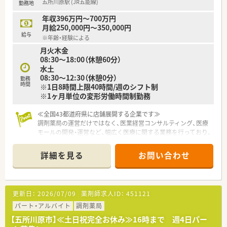
五所川原駅 (JR五能線)
勤務地
会人像に合わせた学ぶ環境が充実しております。
専門性の高い薬剤師として成長できるよう、大学と提携し、が
年収396万円～700万円
ん･高齢者医療など最新の知識修得も行っています。
月給250,000円～350,000円
自己啓発の一環として、約130種類の中から自分にあった講座を
給与
※年齢・経験による
選択できる通信教育も用意！
月火木金
08:30～18:00（休憩60分）
水土
08:30～12:30（休憩0分）
勤務
時間
※1日8時間上限40時間/週のシフト制
※1ヶ月単位の変形労働時間制勤務
≪全国43都道府県に店舗展開する企業です≫
調剤薬局の運営だけではなく、医業経営コンサルティング、医療
モールの開発・運営など、幅広く医療に関する業務を行っており、
創業してから40年以上の安定経営です。
詳細を見る
お問い合わせ
≪休暇制度やライフイベントへの支援も充実≫
結婚・育児・介護など様々なライフイベントと仕事が両立できる
よう、結婚休暇や配偶者出産休暇、連続休暇やボランティア休暇
も完備。
更新日：
2026/07/09
薬剤師求人ID：
451121
≪店舗について≫
パート・アルバイト
調剤薬局
現在薬剤師5名が在籍。小児科クリニックからの処方箋を多く応
【五所川原市】≪土日祝完全お休み≫16時まで 週4日パー
需しています。五所川原駅より徒歩7分とお車は勿論、公共交通