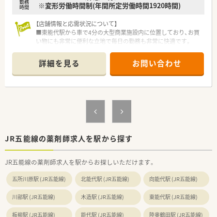
勤務
※変形労働時間制(年間所定労働時間1920時間)
時間
【店舗情報と応需状況について】
■東能代駅から車で4分の大型商業施設内に位置しており、お買
い物にも非常に便利な立地で毎日の勤務も非常に快適です。
■処方箋は面対応で1日平均16枚ほど応需しており、特定の科目
に偏ることなく幅広い薬の知識を習得することが可能です。
詳細を見る
お問い合わせ
■薬剤師1名と調剤事務2名の体制を整えており、一人ひとりの
患者様に対して非常に丁寧な服薬指導を行える環境です。
【法人特徴について】
■国内の小売業でトップクラスのシェアを誇る大手グループの
法人で、ショッピングモールを地域医療の拠点とするビジョンを
掲げます。
■東北エリアを中心に地域密着型の店舗展開を行っており、衣食
住の「住」を支えるヘルスケア事業を重要な柱として位置づけて
JR五能線の薬剤師求人を駅から探す
います。
■地域ニーズを先取りする「ヘルスケアステーション」の構築を
JR五能線の薬剤師求人を駅からお探しいただけます。
目指し、調剤を核としたトータルサポートを社会に提供していま
す。
五所川原駅 (JR五能線)
北能代駅 (JR五能線)
向能代駅 (JR五能線)
【想定される業務内容】
川部駅 (JR五能線)
木造駅 (JR五能線)
東能代駅 (JR五能線)
■処方箋に基づいた調剤業務や服薬指導に加え、レセプト業務や
監査、OTC医薬品の販売など薬剤師としての幅広い業務を担いま
板柳駅 (JR五能線)
能代駅 (JR五能線)
陸奥鶴田駅 (JR五能線)
す。