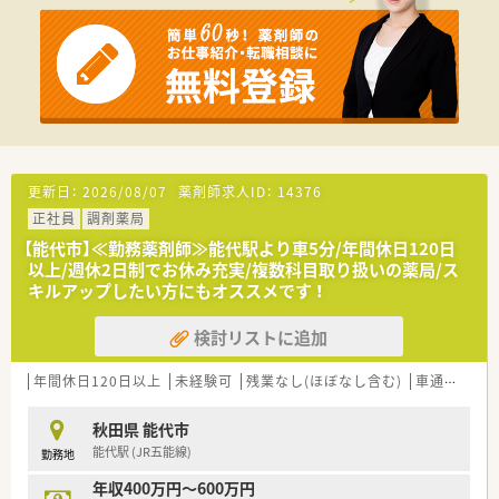
■国内の小売業でトップクラスのシェアを誇る大手グループで
あり、安定した経営基盤のもとで全国各地に調剤薬局を展開して
います。
■ショッピングモールを地域医療の拠点と位置付けており、衣食
住の「住」を支えるヘルスケア事業を重要戦略として推進してい
ます。
■地域の方々の健康をトータルでサポートするヘルスケアステ
ーションを目指し、調剤とOTC販売の両輪で社会貢献を行ってい
ます。
更新日：
2026/08/07
薬剤師求人ID：
14376
【想定される業務内容】
正社員
調剤薬局
■処方箋に基づく調剤業務やレセプト業務に加え、併設された
OTCコーナーでの一般用医薬品の販売やカウンセリングを行い
【能代市】≪勤務薬剤師≫能代駅より車5分/年間休日120日
ます。
以上/週休2日制でお休み充実/複数科目取り扱いの薬局/ス
■地域の患者様からの多種多様な健康相談に対応することで、セ
キルアップしたい方にもオススメです ！
ルフメディケーションの推進に直接貢献することが期待されま
す。
検討リストに追加
■漢方の取り扱いも積極的に促進しているため、通常の調剤薬局
では経験できない幅広い種類の薬剤に関する知識を習得できま
年間休日120日以上
未経験可
残業なし(ほぼなし含む)
車通勤可
高
す。
秋田県 能代市
能代駅 (JR五能線)
勤務地
年収400万円～600万円