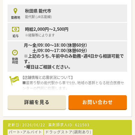
秋田県 能代市
能代駅 (JR五能線)
勤務地
時給2,000円～2,500円
※経験等によります
給与
月～金/09：00～18：00（休憩60分）
土/09：00～17：00（休憩60分）
※上記のうち、午前中のみ勤務・週4日から相談可能で
勤務
す。
時間
・曜日はご相談ください。
【店舗情報と応需状況について】
■最寄り駅の能代駅から車で5分、地域の基幹となる総合医療セ
ンターの門前に位置します。
■総合科目の処方箋を1日に約60枚応需しており、幅広い疾患の
知識を習得できる環境です。
詳細を見る
お問い合わせ
■常勤薬剤師3名と事務員2名が在籍し、チームワークを大切に
業務を行っています。
【法人特徴について】
更新日：
2026/06/22
薬剤師求人ID：
621503
■医療モール開発のパイオニアとして知られ、全国に約400店舗
を展開する大手調剤薬局です。
パート・アルバイト
ドラッグストア(調剤あり)