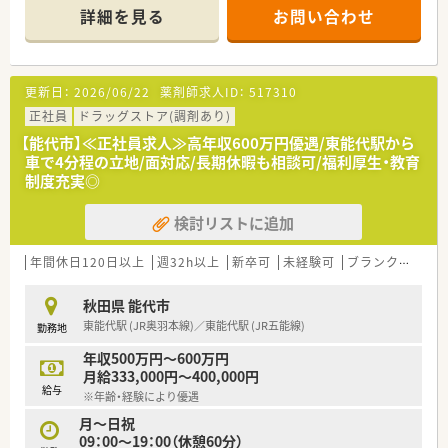
に偏ることなく幅広い内容の処方箋に触れることが可能です。
詳細を見る
お問い合わせ
■薬剤師は常勤1名と調剤事務2名が在籍しており、少人数の体
制ながらも大手チェーンならではのサポート体制が整っていま
す。
更新日：
2026/06/22
薬剤師求人ID：
517310
【法人特徴について】
■国内有数の営業収益を誇る大手小売グループの法人が運営し
正社員
ドラッグストア(調剤あり)
ており、全国規模のネットワークと安定した経営基盤を誇りま
【能代市】≪正社員求人≫高年収600万円優遇/東能代駅から
す。
車で4分程の立地/面対応/長期休暇も相談可/福利厚生・教育
■ショッピングモールを地域医療の拠点とするヘルスケアステ
制度充実◎
ーションの構築を掲げ、地域の健康をトータルで支えています。
■調剤業務を核としながらOTC販売や健康相談にも注力してお
検討リストに追加
り、衣食住の住の分野から豊かな暮らしの実現に貢献していま
す。
年間休日120日以上
週32h以上
新卒可
未経験可
ブランク可
車
【想定される業務内容】
■面対応による処方箋の調剤業務や服薬指導を中心として、患者
秋田県 能代市
様一人ひとりに寄り添った丁寧なカウンセリングを実施しま
東能代駅 (JR奥羽本線)／東能代駅 (JR五能線)
勤務地
す。
■ドラッグストア併設店としてOTC医薬品の販売や健康相談も
年収500万円～600万円
担当し、セルフメディケーションの推進にも深く関わります。
月給333,000円～400,000円
■多くの医療機関からの処方箋を応需するため、医薬品の品目数
給与
※年齢・経験により優遇
も多く、薬剤師としての幅広い知識とスキルを習得できます。
月～日祝
09：00～19：00（休憩60分）