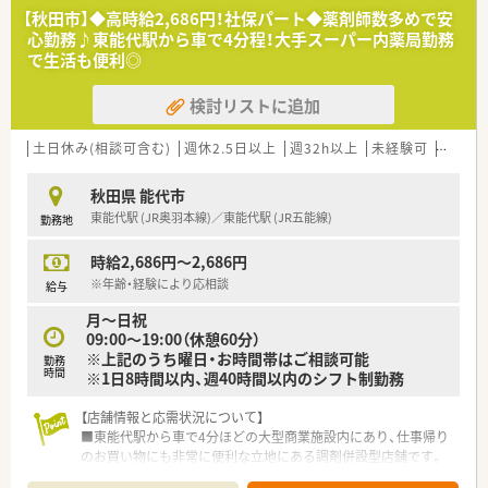
■人材定着率が97%と非常に高く、社員が働きやすい職場環境
【秋田市】◆高時給2,686円！社保パート◆薬剤師数多めで安
づくりに注力しています。
心勤務♪東能代駅から車で4分程！大手スーパー内薬局勤務
■社長も薬剤師であり、現場への深い理解のもとで組織運営を行
で生活も便利◎
っています。
検討リストに追加
【想定される業務内容】
■総合医療センターから応需する多岐にわたる処方箋の調剤、監
査、服薬指導が中心業務です。
土日休み(相談可含む)
週休2.5日以上
週32h以上
未経験可
ブラン
■個人宅や施設への在宅医療にも取り組んでおり、訪問しての服
薬管理指導も行います。
秋田県 能代市
■地域のかかりつけ薬剤師として、患者様の健康相談にも積極的
東能代駅 (JR奥羽本線)／東能代駅 (JR五能線)
勤務地
に応じていただきます。
時給2,686円～2,686円
※年齢・経験により応相談
給与
月～日祝
09:00～19:00（休憩60分）
※上記のうち曜日・お時間帯はご相談可能
勤務
時間
※1日8時間以内、週40時間以内のシフト制勤務
【店舗情報と応需状況について】
■東能代駅から車で4分ほどの大型商業施設内にあり、仕事帰り
のお買い物にも非常に便利な立地にある調剤併設型店舗です。
■処方箋は面対応で1日平均16枚ほど応需しており、特定の科目