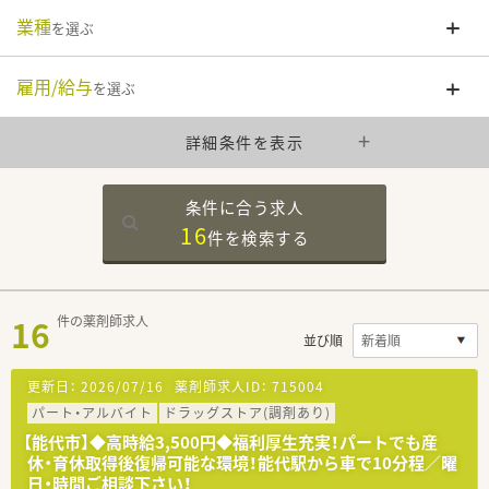
業種
を選ぶ
雇用/給与
を選ぶ
詳細条件を表示
条件に合う求人
16
件を
検索する
16
件の薬剤師求人
並び順
更新日：
2026/07/16
薬剤師求人ID：
715004
パート・アルバイト
ドラッグストア(調剤あり)
【能代市】◆高時給3,500円◆福利厚生充実！パートでも産
休・育休取得後復帰可能な環境！能代駅から車で10分程／曜
日・時間ご相談下さい！