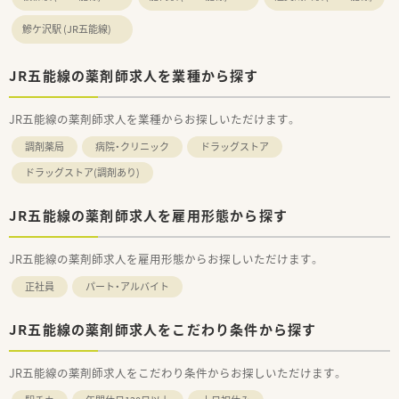
■ドラッグストア併設店として地域の患者様からの健康相談に
鰺ケ沢駅 (JR五能線)
応じ、セルフメディケーションの推進に貢献する役割も期待され
ます。
■漢方薬の取り扱いにも注力しているため、一般的な調剤薬局で
JR五能線の薬剤師求人を業種から探す
は触れる機会の少ない多種多様な漢方製剤の知識を学べる環境
です。
JR五能線の薬剤師求人を業種からお探しいただけます。
調剤薬局
病院・クリニック
ドラッグストア
ドラッグストア(調剤あり)
JR五能線の薬剤師求人を雇用形態から探す
JR五能線の薬剤師求人を雇用形態からお探しいただけます。
正社員
パート・アルバイト
JR五能線の薬剤師求人をこだわり条件から探す
JR五能線の薬剤師求人をこだわり条件からお探しいただけます。