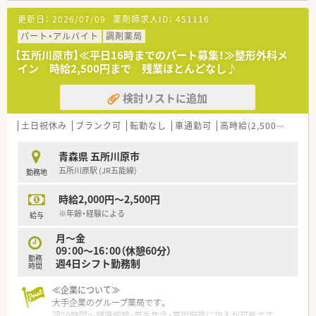
薬局です。
更新日：
2026/07/09
薬剤師求人ID：
451116
パート・アルバイト
調剤薬局
【五所川原市】≪平日16時までのパート募集！≫整形外科メ
イン 時給2,500円まで 残業ほとんどなし♪
検討リストに追加
土日祝休み
ブランク可
転勤なし
車通勤可
高時給(2,500円以上)
青森県 五所川原市
五所川原駅 (JR五能線)
勤務地
時給2,000円～2,500円
※年齢・経験による
給与
月～金
09：00～16：00（休憩60分）
勤務
週4日シフト勤務制
時間
≪企業について≫
大手企業のグループ薬局です。
週20時間～健康保険・厚生年金・雇用保険に加入が可能です。