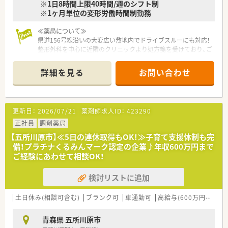
※1日8時間上限40時間/週のシフト制
※1ヶ月単位の変形労働時間制勤務
≪薬局について≫
県道156号線沿いの大変広い敷地内でドライブスルーにも対応！
整形外科を中心に近隣のクリニックより処方箋を受けており、ご
高齢の患者様を中心に多くの患者様がいらっしゃいます。患者
様との距離が近く、じっくりと服薬指導いただける環境です。
詳細を見る
お問い合わせ
スタッフ間のコミュニケーションもしっかりと取れる、明るい雰
囲気の店舗です。
≪企業について≫
更新日：
2026/07/21
薬剤師求人ID：
423290
福岡県に本社を置き、全国43都道府県に店舗展開しております。
開業支援まで行っているため、医療機関との関係も良好で「医薬
正社員
調剤薬局
連携」の取組みとして積極的にコミュニケーションを図っていま
【五所川原市】≪5日の連休取得もOK！≫子育て支援体制も完
す。
備！プラチナくるみんマーク認定の企業♪年収600万円まで
将来を見据えた薬局経営を行なっているのも特徴の一つで、健康
ご経験にあわせて相談OK！
サポート薬局の届出数は全国1位！
健康に貢献するかかりつけ薬局・かかりつけ薬剤師を目指してお
検討リストに追加
ります。
≪教育制度充実！≫
土日休み(相談可含む)
ブランク可
車通勤可
高給与(600万円以上)
独自の研修システムを活用し、効率的かつ効果的なスキルアップ
を支援！
青森県 五所川原市
その他、カフェテリア研修や社内学術大会などその方が目指す社