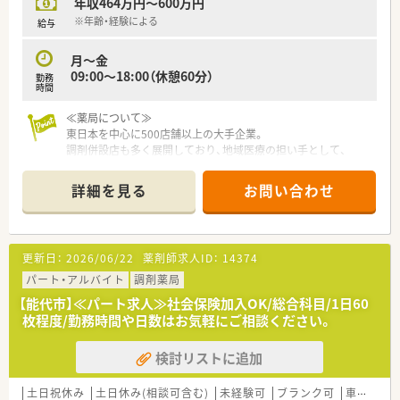
年収464万円～600万円
【こんな方が活躍中】
※年齢・経験による
給与
■産休・育休取得率100%、復帰率98.7%が示す通り、多くの方が
子育てと両立しています。
月～金
■若手でも意欲があれば活躍のチャンスが与えられ、キャリアア
09:00～18:00（休憩60分）
勤務
ップを実現しています。
時間
■多様なキャリアパス制度を活用し、店舗業務以外の分野で専門
性を発揮している方もいます。
≪薬局について≫
東日本を中心に500店舗以上の大手企業。
調剤併設店も多く展開しており、地域医療の担い手として、
より身近で、安心できるサービスをモットーとしています。
詳細を見る
お問い合わせ
更新日：
2026/06/22
薬剤師求人ID：
14374
パート・アルバイト
調剤薬局
【能代市】≪パート求人≫社会保険加入OK/総合科目/1日60
枚程度/勤務時間や日数はお気軽にご相談ください。
検討リストに追加
土日祝休み
土日休み(相談可含む)
未経験可
ブランク可
車通勤可