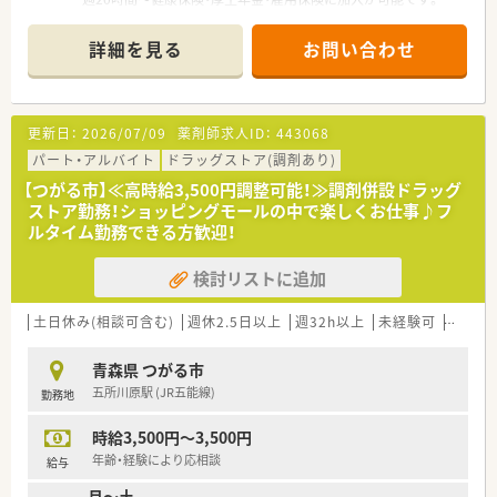
大変広い敷地で門前にはコンビニもあります。
薬剤師常勤は1名、パートは1名いらっしゃいます。増員募集で
詳細を見る
お問い合わせ
す。
更新日：
2026/07/09
薬剤師求人ID：
443068
パート・アルバイト
ドラッグストア(調剤あり)
【つがる市】≪高時給3,500円調整可能！≫調剤併設ドラッグ
ストア勤務！ショッピングモールの中で楽しくお仕事♪フ
ルタイム勤務できる方歓迎！
検討リストに追加
土日休み(相談可含む)
週休2.5日以上
週32h以上
未経験可
ブラン
青森県 つがる市
五所川原駅 (JR五能線)
勤務地
時給3,500円～3,500円
年齢・経験により応相談
給与
月～土