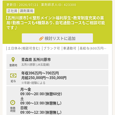
更新日：
2026/07/21
薬剤師求人ID：
423300
正社員
調剤薬局
【五所川原市】≪整形メイン≫福利厚生・教育制度充実の薬
局！勤務コースも4種類あり、自宅通勤コースもご相談可能
です♪
検討リストに追加
土日休み(相談可含む)
ブランク可
車通勤可
高給与(600万円以上)
青森県 五所川原市
五所川原駅 (JR五能線)
勤務地
年収396万円～700万円
月給250,000円～350,000円
給与
※年齢・経験による
月～金
09：00～20：00（休憩60分）
土
09：00～13：00（休憩無し）
日祝
勤務
時間
09：00～12：30（休憩無し）