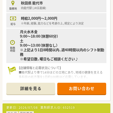
秋田県 能代市
【想定される業務内容】
向能代駅 (JR五能線)
勤務地
■処方箋に基づく調剤業務や服薬指導はもちろんのこと、OTC医
薬品の販売を通じたセルフメディケーションの推進を担いま
時給2,000円～2,000円
す。
■面応需のため処方内容が多岐にわたり、疑義照会や薬歴管理を
※年齢、経験、能力などを考慮の上、規定により決定
給与
通じて、常に最新の薬学知識をアップデートする業務が中心で
月火水木金
す。
9:00～18:00（休憩60分）
■併設されたドラッグストアコーナーにおいて、患者様の健康相
土
談に乗り適切なアドバイスを行うカウンセリング業務も重要で
9:00～13:00（休憩なし）
す。
勤務
※上記より1日8時間以内、週40時間以内のシフト制勤
時間
務
※希望日数、曜日もご相談ください♪
【店舗情報と応需状況について】
■能代駅より車で14分ほどの立地にあり、地域の健康を支える
多科目の処方箋を1日約100枚ほど応需しています。
■皮膚科や整形外科をはじめとする15以上の診療科目に対応し
ており、幅広い処方知識を習得できる環境です。
詳細を見る
お問い合わせ
■薬剤師3名と非常勤7名が在籍しており、複数のスタッフで協
力しながら円滑に調剤業務を進めております。
【法人特徴について】
更新日：
2026/07/08
薬剤師求人ID：
652519
■東証プライム上場企業のグループ会社として、盤石な経営基盤