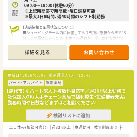
09：00～18：00（休憩60分）
※上記時間帯で時間数・曜日調整可能
勤務
時間
※最大1日8時間、週40時間のシフト制勤務
【店舗情報と応需状況について】
■ショッピングモール内に位置しており五所川原駅から車で15
分ほどの距離にあるため、お車での通勤が非常に便利な立地で
す。
■処方箋は1日平均15枚ほどですが面分業を主体としているた
詳細を見る
お問い合わせ
め、多種多様な医療機関からの処方箋に触れることが可能です。
■広域からの処方箋を受け付けていることから医薬品の品目数
も非常に多く、薬剤師としての幅広い知識を習得できる環境で
す。
更新日：
2026/07/08
薬剤師求人ID：
713649
【法人特徴について】
パート・アルバイト
調剤薬局
■ショッピングモールを地域医療の拠点と位置付けており、調剤
【能代市】≪パート求人≫複数科目応需／週20H以上勤務で
を核としながら健康をトータルサポートすることを目指してい
社保加入OK/大手チェーン薬局で福利厚生・設備機器充実/
ます。
勤務時間や日数などまずはご相談ください！
■衣食住の「住」におけるヘルス＆ビューティーケア事業を最重
要課題とし、地域ニーズを先取りするステーションを構築中で
検討リストに追加
す。
■パート社員であっても、社会保険の加入や総合共済会への加入
など、大手企業ならではの手厚い福利厚生を享受できるのが特徴
土日休み(相談可含む)
週32h以上
車通勤可
教育制度あり
大手チ
です。