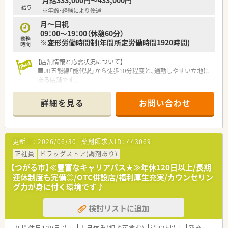
月給333,000円～433,000円
■主に面対応の処方箋に対する調剤業務、監査、服薬指導をご担
給与
※年齢・経験により優遇
当いただくことになります。
■薬剤師は品出しなどの調剤以外の業務を任されることがない
月～日祝
ため調剤業務に集中できます。
09：00～19：00（休憩60分）
勤務
■レセコン業務もございますが導入時のOJT研修で丁寧に指導
※変形労働時間制(年間所定労働時間1920時間)
時間
を受けられるので安心です。
【店舗情報と応需状況について】
■JR五能線「能代駅」から徒歩10分程度と、通勤しやすい立地に
ある店舗です。
■近隣のクリニックからの処方箋がメインで、皮膚科領域の知識
を深められます。
詳細を見る
お問い合わせ
■処方箋は1日平均20枚程度で、薬剤師常勤1名、パート1名、事
務名体制で対応しています。
【法人特徴について】
更新日：
2026/06/30
薬剤師求人ID：
443069
■営業収益日本小売業No.1の安定基盤を持つ大手グループ企業
が母体です。
正社員
ドラッグストア(調剤あり)
■ショッピングモールを地域医療の拠点と位置づけ、調剤薬局を
【つがる市】≪豊富なキャリアパス★≫年休120日以上/長期
全国的に展開しています。
連休制度も完備◎/OTC併設店/福利厚生充実/カウンセリン
■調剤を核としながら、H&BC事業を通じて地域の健康をトータ
グ力が身に付く環境です♪
ルサポートすることを目指しています。
検討リストに追加
【職場環境と雰囲気】
■大型ショッピングモール内のため、仕事終わりの買い物にも非
常に便利な環境です。