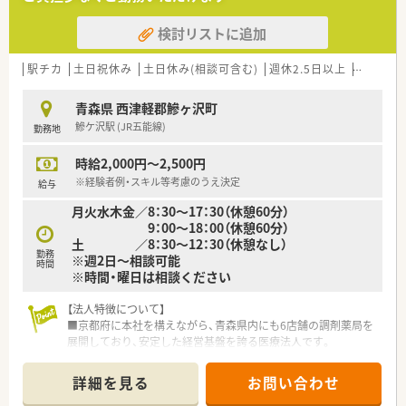
検討リストに追加
駅チカ
土日祝休み
土日休み(相談可含む)
週休2.5日以上
週32h以
青森県 西津軽郡鰺ヶ沢町
鰺ケ沢駅 (JR五能線)
勤務地
時給2,000円～2,500円
※経験者例・スキル等考慮のうえ決定
給与
月火水木金／8：30～17：30（休憩60分）
9：00～18：00（休憩60分）
土 ／8：30～12：30（休憩なし）
勤務
※週2日～相談可能
時間
※時間・曜日は相談ください
【法人特徴について】
■京都府に本社を構えながら、青森県内にも6店舗の調剤薬局を
展開しており、安定した経営基盤を誇る医療法人です。
■地域密着型の店舗運営を大切にしており、大手チェーンにはな
い柔軟な対応と、患者様一人ひとりに寄り添う姿勢が特徴です。
詳細を見る
お問い合わせ
■薬剤師の教育や福利厚生の充実に力を入れており、職員が長く