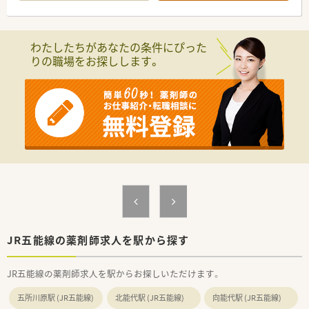
安心して働き続けられる環境づくりを常に追求しています。
【店舗情報と応需状況について】
■JR五能線の鰺ケ沢駅から徒歩13分ほどの場所に位置してお
わたしたちがあなたの条件にぴった
り、お車での通勤も可能な利便性の高い環境が整っています。
りの職場をお探しします。
■近隣の総合病院から内科や外科を含む多科目の処方箋を応需
しており、幅広い知識を習得することが可能です。
■薬剤師複数名体制で業務を分担しており、事務スタッフとの連
携も円滑で、一人ひとりの負担が少ない体制を構築しています。
【想定されるキャリアイメージ】
■総合科目に対応する調剤スキルを磨きながら、認定薬剤師の取
得支援制度を活用して、専門性をさらに高めていけます。
■在宅医療の現場で経験を積むことにより、これからの時代に求
められる在宅特化型の薬剤師としてのキャリアを築けます。
■教育制度が充実しているため、将来的には店舗運営や後輩の育
成に携わる管理薬剤師へのステップアップも目指せます。
JR五能線の薬剤師求人を駅から探す
JR五能線の薬剤師求人を駅からお探しいただけます。
五所川原駅 (JR五能線)
北能代駅 (JR五能線)
向能代駅 (JR五能線)