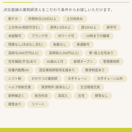
JR五能線の薬剤師求人をこだわり条件からお探しいただけます。
駅チカ
年間休日120日以上
土日祝休み
土日休み(相談可含む)
週休2.5日以上
週32h以上
新卒可
未経験可
ブランク可
Ｗワーク可
~18時までの職場
残業なし(ほぼなし含む)
転勤なし
車通勤可
高給与(600万円以上)
高時給(2,500円以上)
寮・借上社宅あり
住宅補助(手当)あり
60歳以上可
新規オープン
管理薬剤師
扶養内勤務OK
認定薬剤師取得支援あり
教育制度あり
シフト制
かかりつけ薬剤師
大手チェーン
大手チェーン以外
ヘルプ体制充実
賃貸物件（家具なし）
生活環境充実
新幹線近く
総合科目
高収入
在宅
積雪なし
積雪あり
リゾート