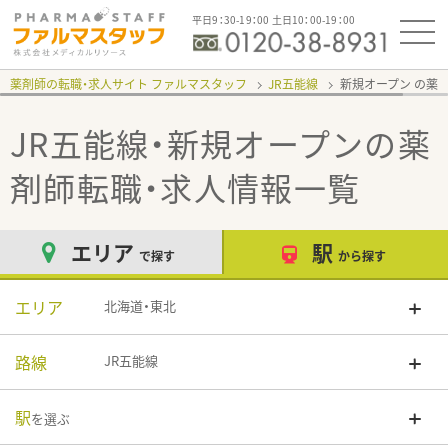
平日9：30-19：00 土日10：00-19：00
薬剤師の転職・求人サイト ファルマスタッフ
JR五能線
新規オープン
JR五能線・新規オープン
の薬
剤師転職・求人情報一覧
エリア
駅
で探す
から探す
エリア
北海道・東北
路線
JR五能線
駅
を選ぶ