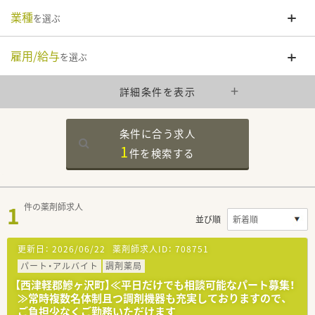
業種
を選ぶ
雇用/給与
を選ぶ
詳細条件を表示
条件に合う求人
1
件を
検索する
1
件の薬剤師求人
並び順
更新日：
2026/06/22
薬剤師求人ID：
708751
パート・アルバイト
調剤薬局
【西津軽郡鰺ヶ沢町】≪平日だけでも相談可能なパート募集！
≫常時複数名体制且つ調剤機器も充実しておりますので、
ご負担少なくご勤務いただけます