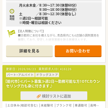
月火水木金／8：30～17：30（休憩60分）
9：00～18：00（休憩60分）
土 ／8：30～12：30（休憩なし）
勤務
※週2日～相談可能
時間
※時間・曜日は相談ください
【法人特徴について】
■京都府に本社を構えながら、青森県内にも6店舗の調剤薬局を
展開しており、安定した経営基盤を誇る医療法人です。
■地域密着型の店舗運営を大切にしており、大手チェーンにはな
い柔軟な対応と、患者様一人ひとりに寄り添う姿勢が特徴です。
詳細を見る
お問い合わせ
■薬剤師の教育や福利厚生の充実に力を入れており、職員が長く
安心して働き続けられる環境づくりを常に追求しています。
【店舗情報と応需状況について】
更新日：
2026/06/23
薬剤師求人ID：
416126
■JR五能線の鰺ケ沢駅から徒歩13分ほどの場所に位置してお
り、お車での通勤も可能な利便性の高い環境が整っています。
パート・アルバイト
ドラッグストア
■近隣の総合病院から内科や外科を含む多科目の処方箋を応需
【能代市】≪パート募集≫週2日～勤務可能な方！OTCカウン
しており、幅広い知識を習得することが可能です。
セリング力も身に付きます♪
■薬剤師複数名体制で業務を分担しており、事務スタッフとの連
携も円滑で、一人ひとりの負担が少ない体制を構築しています。
検討リストに追加
【想定されるキャリアイメージ】
■総合科目に対応する調剤スキルを磨きながら、認定薬剤師の取
土日休み(相談可含む)
未経験可
ブランク可
車通勤可
高時給(2,500円以上)