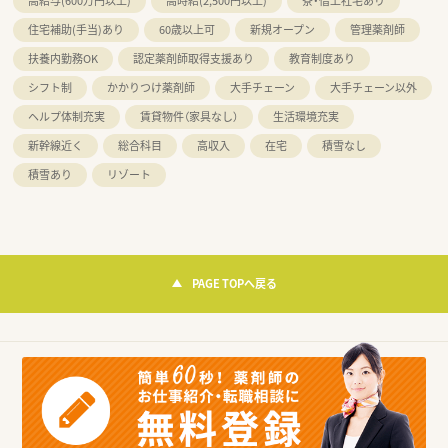
高給与(600万円以上)
高時給(2,500円以上)
寮・借上社宅あり
住宅補助(手当)あり
60歳以上可
新規オープン
管理薬剤師
扶養内勤務OK
認定薬剤師取得支援あり
教育制度あり
シフト制
かかりつけ薬剤師
大手チェーン
大手チェーン以外
ヘルプ体制充実
賃貸物件（家具なし）
生活環境充実
新幹線近く
総合科目
高収入
在宅
積雪なし
積雪あり
リゾート
PAGE TOPへ戻る