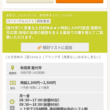
更新日：
2026/07/16
薬剤師求人ID：
714508
パート・アルバイト
調剤薬局
【能代市】≪貴重な土日祝休み★≫時給2,500円優遇/複数科
目応需/地域の皆様の健康を支える薬局での腰を据えてご勤
務いただけます。
検討リストに追加
土日祝休み
週32h以上
ブランク可
残業なし(ほぼなし含む)
車通
秋田県 能代市
向能代駅 (JR五能線)
勤務地
時給2,200円～2,500円
※年齢・経験により優遇
給与
月～金
08：30～17：00（休憩60分）
09：30～18：00（休憩60分）
勤務
※上記で1日8時間、週40時間以内のシフト制
時間