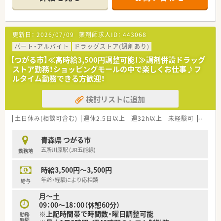
す。
更新日：
2026/07/09
薬剤師求人ID：
443068
パート・アルバイト
ドラッグストア(調剤あり)
【つがる市】≪高時給3,500円調整可能！≫調剤併設ドラッグ
ストア勤務！ショッピングモールの中で楽しくお仕事♪フ
ルタイム勤務できる方歓迎！
検討リストに追加
土日休み(相談可含む)
週休2.5日以上
週32h以上
未経験可
ブラン
青森県 つがる市
五所川原駅 (JR五能線)
勤務地
時給3,500円～3,500円
年齢・経験により応相談
給与
月～土
09：00～18：00（休憩60分）
※上記時間帯で時間数・曜日調整可能
勤務
時間