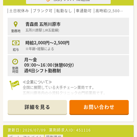
【こんな方が活躍中】
■ライフスタイルに合わせて無理なく働きたい子育て世代や、扶
土日祝休み
ブランク可
転勤なし
車通勤可
高時給(2,500円以上)
養内での勤務を希望する方が活躍中です。
■ブランクから復職したスタッフも在籍しており、周囲の丁寧な
青森県 五所川原市
サポートを受けながら業務に励んでいます。
五所川原駅 (JR五能線)
勤務地
■常勤とパートがそれぞれの役割を全うしつつ、チームワークを
大切にして明るく楽しく働く方ばかりです。
時給2,000円～2,500円
※年齢・経験による
給与
月～金
09：00～16：00（休憩60分）
勤務
週4日シフト勤務制
時間
≪企業について≫
全国に展開している大手チェーン薬局です。
五所川原市内の小児科クリニックの門前薬局です。
電子薬歴完備。コンプライアンスの意識も高い環境です。
就業時間も16時までなので子育て中の方、ご家庭のことも大切
詳細を見る
お問い合わせ
にしたい方に大変オススメ。
最寄駅は五能線の五所川原駅。
閑静な住宅街に囲まれた、大きな時計のついた大変かわいらしい
薬局です。
更新日：
2026/07/09
薬剤師求人ID：
451116