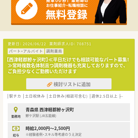
っています。
【想定される業務内容】
■総合医療センターから応需する多岐にわたる処方箋の調剤、監
査、服薬指導が中心業務です。
■個人宅や施設への在宅医療にも取り組んでおり、訪問しての服
薬管理指導も行います。
■地域のかかりつけ薬剤師として、患者様の健康相談にも積極的
更新日：
2026/06/22
薬剤師求人ID：
708751
に応じていただきます。
パート・アルバイト
調剤薬局
【西津軽郡鰺ヶ沢町】≪平日だけでも相談可能なパート募集！
≫常時複数名体制且つ調剤機器も充実しておりますので、
ご負担少なくご勤務いただけます
検討リストに追加
駅チカ
土日祝休み
土日休み(相談可含む)
週休2.5日以上
週32h以
青森県 西津軽郡鰺ヶ沢町
鰺ケ沢駅 (JR五能線)
勤務地
時給2,000円～2,500円
※経験者例・スキル等考慮のうえ決定
給与