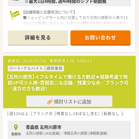
※最大1日8時間、週40時間のシフト制勤務
【店舗情報と応需状況について】
■ショッピングモール内に位置しており五所川原駅から車で15
分ほどの距離にあるため、お車での通勤が非常に便利な立地で
す。
■処方箋は1日平均15枚ほどですが面分業を主体としているた
詳細を見る
お問い合わせ
め、多種多様な医療機関からの処方箋に触れることが可能です。
■広域からの処方箋を受け付けていることから医薬品の品目数
も非常に多く、薬剤師としての幅広い知識を習得できる環境で
す。
更新日：
2026/07/09
薬剤師求人ID：
539517
【法人特徴について】
パート・アルバイト
調剤薬局
■ショッピングモールを地域医療の拠点と位置付けており、調剤
【五所川原市】≪フルタイムで働ける方歓迎★経験考慮で時
を核としながら健康をトータルサポートすることを目指してい
給UP可≫人柄・雰囲気◎な店舗／残業少なめ／ブランク可
ます。
／遠方の方も歓迎！
■衣食住の「住」におけるヘルス＆ビューティーケア事業を最重
要課題とし、地域ニーズを先取りするステーションを構築中で
検討リストに追加
す。
■パート社員であっても、社会保険の加入や総合共済会への加入
など、大手企業ならではの手厚い福利厚生を享受できるのが特徴
週32h以上
ブランク可
残業なし(ほぼなし含む)
転勤なし
車通勤
です。
青森県 五所川原市
【想定される業務内容】
五所川原駅 (JR五能線)／津軽五所川原駅 (津軽鉄道線)
勤務地
■処方箋に基づく調剤業務や服薬指導はもちろんのこと、OTC医