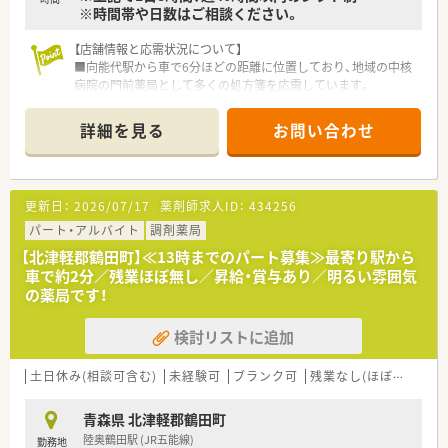
※時間帯や日数はご相談ください。
【店舗情報と応需状況について】
■向能代駅から車で6分ほどの距離に位置しており、地域の中核
病院の門前薬局として多くの処方箋を応需しています。
■内科や整形外科など幅広い総合科目を扱っているため、日々多
くの症例に触れながら知識を深められる環境です。
詳細を見る
お問い合わせ
■1日平均75枚程度の処方箋を扱っており、在宅業務にも取り組
むなど地域医療の拠点としての役割を担っています。
【法人特徴について】
更新日：
2026/07/17
薬剤師求人ID：
434256
■秋田県能代市にて地域に根付いた経営を続けており、患者様一
人ひとりに寄り添ったサービス提供を最優先しています。
パート・アルバイト
調剤薬局
■大手チェーンにはない風通しの良さがあり、経営者との距離も
【北津軽郡鶴田町】≪13時までのパート募集≫最寄り駅から
近く社員の意見を柔軟に取り入れてくれる社風が魅力です。
車で約2分／残業ほぼ無し／昇給・賞与あり／明るい雰囲気
■経営基盤が安定しているため将来への不安が少なく、安心して
の薬局です！
日々の業務に専念できる良好な就業環境が整っています。
検討リストに追加
【想定される業務内容】
■処方箋に基づいた正確な調剤業務をはじめとして、患者様の体
調や服薬状況に合わせた適切な服薬指導を行って頂きます。
土日休み(相談可含む)
未経験可
ブランク可
残業なし(ほぼなし含む)
■調剤過誤を防ぐための厳格な監査業務に加え、地域の方々から
の健康相談にも気軽に乗れる体制を構築しています。
青森県 北津軽郡鶴田町
■居宅や施設への在宅訪問業務も含まれるため、薬局内にとどま
陸奥鶴田駅 (JR五能線)
勤務地
らず多職種と連携しながら幅広く活躍できるお仕事です。