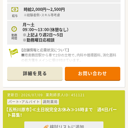
時給2,000円～2,500円
※経験者例・スキル等考慮
給与
月～土
09：00～13：00（休憩なし）
※上記より週2日～5日
勤務
時間
※勤務曜日応相談
【店舗情報と応需状況について】
■陸奥鶴田駅から車で2分の立地で、内科や循環器科、消化器科
の処方箋をメインに受け付けています。
■処方箋の応需枚数については現在確認中ですが、門前のクリニ
ックに合わせて丁寧に対応しています。
詳細を見る
お問い合わせ
■薬局のスタッフ体制は薬剤師が常勤4名とパート4名、調剤事
務員が3名在籍して業務を行っています。
【法人特徴について】
更新日：
2026/07/09
薬剤師求人ID：
451121
■北海道と青森エリアを中心に17店舗の調剤薬局を展開し、地
域に深く根ざした運営を行う企業です。
パート・アルバイト
調剤薬局
■安心できる情報と思いやりあるサービスを提供し、地域の人々
【五所川原市】≪土日祝完全お休み≫16時まで 週4日パー
の幸福に貢献することを信念としています。
ト募集！
■最新の調剤システムや機器を積極的に導入し、従業員がより働
きやすい環境作りに力を注いでいます。
検討リストに追加