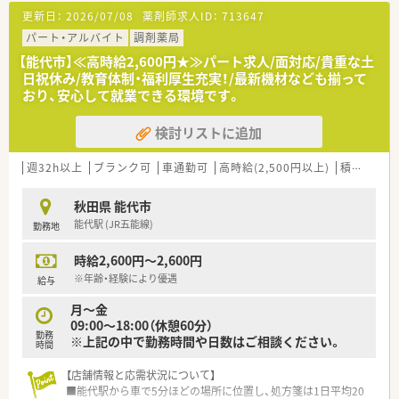
います。
更新日：
2026/07/08
薬剤師求人ID：
713647
社長をはじめ、経営陣はいつも現場目線でいてくれる社風の企業
です。
パート・アルバイト
調剤薬局
調剤薬局の運営にとどまらず、福祉・介護事業にも参入してお
【能代市】≪高時給2,600円★≫パート求人/面対応/貴重な土
り、会社としての安定感もございます。
日祝休み/教育体制・福利厚生充実！/最新機材なども揃って
『 地域社会に根差した調剤薬局 』
おり、安心して就業できる環境です。
このモットーを掲げ、より多くの時間をご利用いただく皆様に費
やせるよう、服薬指導・在宅医療に力を入れています。
検討リストに追加
そのため、最新機器の導入を積極的に行い、薬物事故防止はもち
ろん、業務効率化を図っております。
週32h以上
ブランク可
車通勤可
高時給(2,500円以上)
積雪あり
＜ 教育制度・設備充実！ ＞
教育に力を入れており、本社研修やセミナー、勉強会など様々な
秋田県 能代市
取り組みを行っています。
能代駅 (JR五能線)
勤務地
若年層のスタッフが仕事をしながらステップアップ出来るよう
な環境を整えています。
時給2,600円～2,600円
また、業務効率化のため、最新機器の導入を積極的に行い、薬物
事故防止はもちろん、本来業務に費やすはずだった時間を、患者
※年齢・経験により優遇
給与
様との時間に変えるよう努めております。
月～金
09:00～18:00（休憩60分）
＜ 薬局の特徴 ＞
勤務
※上記の中で勤務時間や日数はご相談ください。
内科、整形外科をメインに応需しております。
時間
管理薬剤師は40代の男性でとても優しく温厚で、経験が浅くても
しっかり教えてくださる方です◎
【店舗情報と応需状況について】
薬局内は綺麗で、調剤室も広く動線も整っています。
■能代駅から車で5分ほどの場所に位置し、処方箋は1日平均20