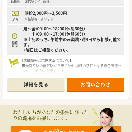
能代駅 (JR五能線)
勤務地
時給2,000円～2,500円
※経験等によります
給与
月～金/09：00～18：00（休憩60分）
土/09：00～17：00（休憩60分）
※上記のうち、午前中のみ勤務・週4日から相談可能で
勤務
す。
時間
・曜日はご相談ください。
【店舗情報と応需状況について】
■最寄り駅の能代駅から車で5分、地域の基幹となる総合医療セ
ンターの門前に位置します。
■総合科目の処方箋を1日に約60枚応需しており、幅広い疾患の
知識を習得できる環境です。
詳細を見る
お問い合わせ
■常勤薬剤師3名と事務員2名が在籍し、チームワークを大切に
業務を行っています。
【法人特徴について】
■医療モール開発のパイオニアとして知られ、全国に約400店舗
わたしたちがあなたの条件にぴった
を展開する大手調剤薬局です。
りの職場をお探しします。
■人材定着率が97%と非常に高く、社員が働きやすい職場環境
づくりに注力しています。
■社長も薬剤師であり、現場への深い理解のもとで組織運営を行