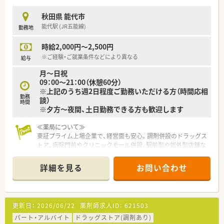
得支援制度を活用して、専門性をさらに高めていけます。
■在宅医療の現場で経験を積むことにより、これからの時代に求
秋田県 能代市
められる在宅特化型の薬剤師としてのキャリアを築けます。
能代駅 (JR五能線)
勤務地
■教育制度が充実しているため、将来的には店舗運営や後輩の育
成に携わる管理薬剤師へのステップアップも目指せます。
時給2,000円～2,500円
※ご経験・ご就業条件などにより異なる
給与
月～日祝
09：00～21：00（休憩60分）
※上記のうち週2日程度ご勤務いただける方（時間応相
勤務
談）
時間
※夕方～夜間、土日勤務できる方も歓迎します
≪薬局について≫
東証プライム上場企業で、経営面も安心。調剤併設のドラッグス
トア、病院門前やクリニックモール併設、駅前型や郊外型店舗な
ど様々な店舗のスタイルを実施している企業様です。
詳細を見る
お問い合わせ
更新日：
2026/06/22
薬剤師求人ID：
621503
パート・アルバイト
ドラッグストア(調剤あり)