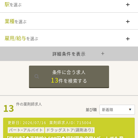
駅
を選ぶ
業種
を選ぶ
雇用/給与
を選ぶ
詳細条件を表示
条件に合う求人
13
件を
検索する
13
件の薬剤師求人
並び順
更新日：
2026/07/16
薬剤師求人ID：
715004
パート・アルバイト
ドラッグストア(調剤あり)