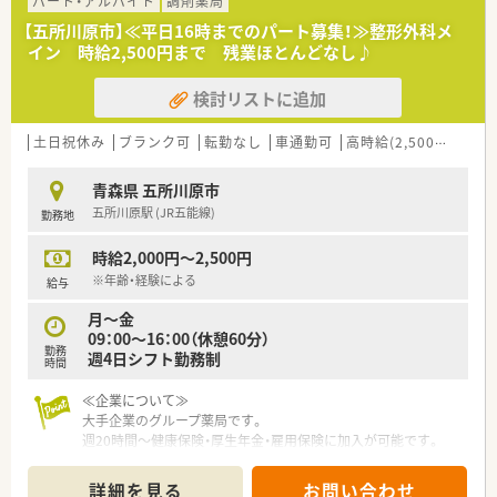
パート・アルバイト
調剤薬局
【五所川原市】≪平日16時までのパート募集！≫整形外科メ
イン 時給2,500円まで 残業ほとんどなし♪
検討リストに追加
土日祝休み
ブランク可
転勤なし
車通勤可
高時給(2,500円以上)
青森県 五所川原市
五所川原駅 (JR五能線)
勤務地
時給2,000円～2,500円
※年齢・経験による
給与
月～金
09：00～16：00（休憩60分）
勤務
週4日シフト勤務制
時間
≪企業について≫
大手企業のグループ薬局です。
週20時間～健康保険・厚生年金・雇用保険に加入が可能です。
大変広い敷地で門前にはコンビニもあります。
薬剤師常勤は1名、パートは1名いらっしゃいます。増員募集で
詳細を見る
お問い合わせ