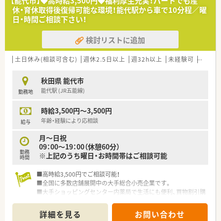
【能代市】◆高時給3,500円◆福利厚生充実！パートでも産
休・育休取得後復帰可能な環境！能代駅から車で10分程／曜
日・時間ご相談下さい！
検討リストに追加
土日休み(相談可含む)
週休2.5日以上
週32h以上
未経験可
ブラン
秋田県 能代市
能代駅 (JR五能線)
勤務地
時給3,500円～3,500円
年齢・経験により応相談
給与
月～日祝
09：00～19：00（休憩60分）
勤務
※上記のうち曜日・お時間帯はご相談可能
時間
■高時給3,500円でご相談可能！
■全国に多数店舗展開中の大手総合小売企業です。
■大手ショッピングセンター内薬局で生活にも便利、買物割引購
入などの社員特典も魅力です。
■それぞれのレベルに合った研修・教育体制で、スキルアップも
詳細を見る
お問い合わせ
支援してくれます。