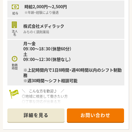
薬品の販売を通じたセルフメディケーションの推進を担いま
時給2,000円～2,500円
す。
■面応需のため処方内容が多岐にわたり、疑義照会や薬歴管理を
※年齢・経験により優遇
給与
通じて、常に最新の薬学知識をアップデートする業務が中心で
す。
株式会社メディラック
■併設されたドラッグストアコーナーにおいて、患者様の健康相
法人
みちのく調剤薬局
談に乗り適切なアドバイスを行うカウンセリング業務も重要で
名
す。
月～金
09：00～18：30（休憩60分）
土
09：00～12：30（休憩なし）
勤務
時間
※上記時間内で1日8時間・週40時間以内のシフト制勤
務
※週30時間～シフト相談可能
＼ こんな方を歓迎♪ ／
◎地域に根差して働きたい方
◎丁寧な対応が出来る方
◎家庭やプライベートと両立して働きたい方
（サポート体制あり！）
詳細を見る
お問い合わせ
＜ 企業について ＞
宮城県を中心に、東北エリアに根付いて10店舗以上展開をして