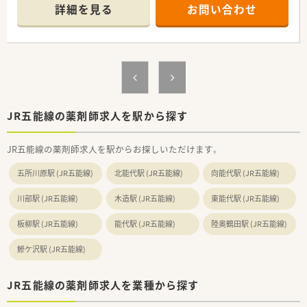
に偏ることなく幅広い内容の処方箋に触れることが可能です。
詳細を見る
お問い合わせ
■薬剤師は常勤1名と調剤事務2名が在籍しており、少人数の体
制ながらも大手チェーンならではのサポート体制が整っていま
す。
【法人特徴について】
■国内有数の営業収益を誇る大手小売グループの法人が運営し
ており、全国規模のネットワークと安定した経営基盤を誇りま
す。
■ショッピングモールを地域医療の拠点とするヘルスケアステ
JR五能線の薬剤師求人を駅から探す
ーションの構築を掲げ、地域の健康をトータルで支えています。
■調剤業務を核としながらOTC販売や健康相談にも注力してお
JR五能線の薬剤師求人を駅からお探しいただけます。
り、衣食住の住の分野から豊かな暮らしの実現に貢献していま
す。
五所川原駅 (JR五能線)
北能代駅 (JR五能線)
向能代駅 (JR五能線)
【想定される業務内容】
川部駅 (JR五能線)
木造駅 (JR五能線)
東能代駅 (JR五能線)
■面対応による処方箋の調剤業務や服薬指導を中心として、患者
様一人ひとりに寄り添った丁寧なカウンセリングを実施しま
板柳駅 (JR五能線)
能代駅 (JR五能線)
陸奥鶴田駅 (JR五能線)
す。
■ドラッグストア併設店としてOTC医薬品の販売や健康相談も
鰺ケ沢駅 (JR五能線)
担当し、セルフメディケーションの推進にも深く関わります。
■多くの医療機関からの処方箋を応需するため、医薬品の品目数
も多く、薬剤師としての幅広い知識とスキルを習得できます。
JR五能線の薬剤師求人を業種から探す