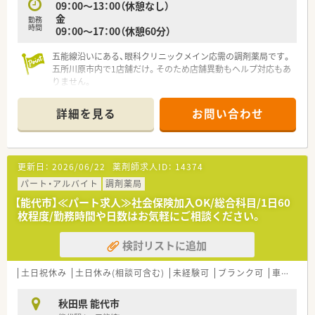
09：00～13：00（休憩なし）
金
勤務
時間
09：00～17：00（休憩60分）
五能線沿いにある、眼科クリニックメイン応需の調剤薬局です。
五所川原市内で1店舗だけ。そのため店舗異動もヘルプ対応もあ
りません。
眼科メインではありますが、処方箋枚数1日120枚。
調剤経験は問いませんが、的確に投薬できる方、丁寧ながらもス
詳細を見る
お問い合わせ
ムーズに患者様とお話しできる方、募集です。
管理薬剤師は社長となります。
とても気さくで明るい方で、気軽にお話、相談しやすい雰囲気の
方です。
更新日：
2026/06/22
薬剤師求人ID：
14374
研修体制はOJTのみとなります。
こつこつと業務に取り組みたい方、大きな変化なく安定して業務
パート・アルバイト
調剤薬局
に対応したい方にオススメです。
【能代市】≪パート求人≫社会保険加入OK/総合科目/1日60
枚程度/勤務時間や日数はお気軽にご相談ください。
検討リストに追加
土日祝休み
土日休み(相談可含む)
未経験可
ブランク可
車通勤可
秋田県 能代市