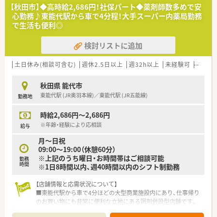
【秋田市】◆高時給2,686円！社保パート◆薬剤師数多めで安
心勤務♪東能代駅から車で4分程！大手スーパー内薬局勤務
で生活も便利◎
検討リストに追加
土日休み(相談可含む)
週休2.5日以上
週32h以上
未経験可
ブラン
秋田県 能代市
東能代駅 (JR奥羽本線)／東能代駅 (JR五能線)
勤務地
時給2,686円～2,686円
※年齢・経験により応相談
給与
月～日祝
09:00～19:00（休憩60分）
※上記のうち曜日・お時間帯はご相談可能
勤務
時間
※1日8時間以内、週40時間以内のシフト制勤務
【店舗情報と応需状況について】
■東能代駅から車で4分ほどの大型商業施設内にあり、仕事帰り
のお買い物にも非常に便利な立地にある調剤併設型店舗です。
■処方箋は面対応で1日平均16枚ほど応需しており、特定の科目