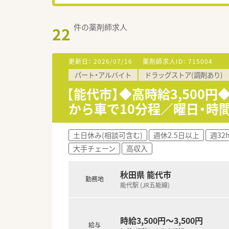
件の薬剤師求人
22
更新日：
2026/07/16
薬剤師求人ID：
715004
パート・アルバイト
ドラッグストア(調剤あり)
【能代市】◆高時給3,500
から車で10分程／曜日・時
土日休み(相談可含む)
週休2.5日以上
週32
大手チェーン
高収入
秋田県 能代市
勤務地
能代駅 (JR五能線)
時給3,500円～3,500円
給与