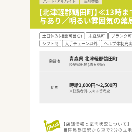
パート・アルバイト
調剤薬局
【北津軽郡鶴田町】≪13時
与あり／明るい雰囲気の薬
土日休み(相談可含む)
未経験可
ブランク可
シフト制
大手チェーン以外
ヘルプ体制充
青森県 北津軽郡鶴田町
勤務地
陸奥鶴田駅 (JR五能線)
時給2,000円～2,500円
給与
※経験者例・スキル等考慮
【店舗情報と応需状況について】
■陸奥鶴田駅から車で2分の立