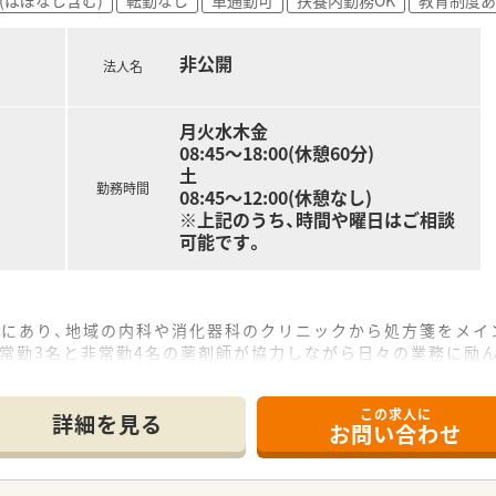
非公開
法人名
月火水木金
08:45～18:00(休憩60分)
土
勤務時間
08:45～12:00(休憩なし)
※上記のうち、時間や曜日はご相談
可能です。
所にあり、地域の内科や消化器科のクリニックから処方箋をメイ
、常勤3名と非常勤4名の薬剤師が協力しながら日々の業務に励
おり、専門性の高い消化器疾患についても学ぶことができます。
この求人に
詳細を見る
お問い合わせ
の育成に注力しており、薬局の内外で幅広く活躍できる人材の教
実施しており、健康をトータルでサポートする地域密着型の運営
とのアットホームな雰囲気があり、地域住民との繋がりを非常に