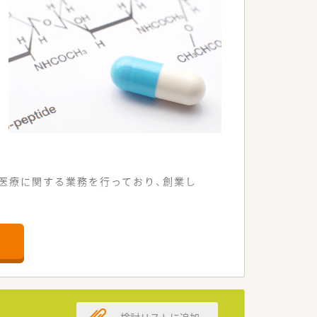
医療に関する業務を行っており、創業し
暇、連続休暇やボランティア休暇も完備。
徒歩7分とお車は勿論、公共交通機関で
検討リストに追加