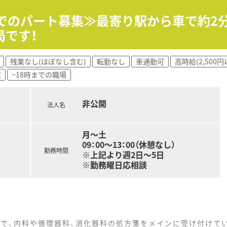
までのパート募集≫最寄り駅から車で約2
局です！
残業なし(ほぼなし含む)
転勤なし
車通勤可
高時給(2,500円
実
~18時までの職場
非公開
法人名
月～土
09：00～13：00（休憩なし）
勤務時間
※上記より週2日～5日
※勤務曜日応相談
地で、内科や循環器科、消化器科の処方箋をメインに受け付けて