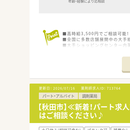
年齢・経験により応相談
■高時給3,500円でご相談可能！
■全国に多数店舗展開中の大手
■大手ショッピングセンター内
■それぞれのレベルに合った研
更新日：
2026/07/16
薬剤師求人ID：
713764
パート・アルバイト
調剤薬局
【秋田市】≪新着！パート求人
はご相談ください♪
土日休み(相談可含む)
ブランク可
残業なし