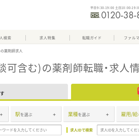
平日9：30-19：00 土日10：00-19：
人検索
求人特集
転職ガイド
ファル
)
談可含む)
の薬剤師転職・求人
す
駅
業種
雇用/給
を選ぶ
を選ぶ
求人IDで検索