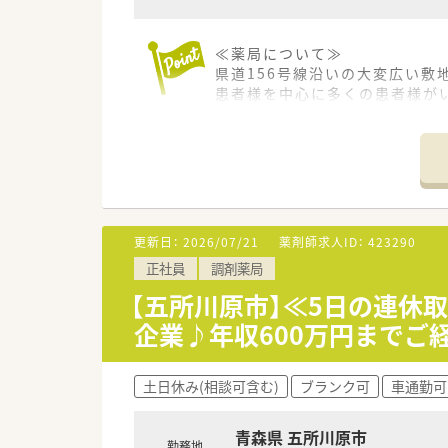
≪薬局について≫
県道156号線沿いの大変広い敷
患者様を中心に多くの患者様が
スタッフ間のコミュニケーショ
≪企業について≫
福岡県に本社を置き、全国43都
開業支援まで行っているため、
将来を見据えた薬局経営を行なっ
健康に貢献するかかりつけ薬局
更新日：
2026/07/21
薬剤師求人ID：
423290
正社員
調剤薬局
≪教育制度充実！≫
独自の研修システムを活用し、
【五所川原市】≪5日の連休
その他、カフェテリア研修や社
企業♪年収600万円までご
専門性の高い薬剤師として成長
自己啓発の一環として、約130
土日休み(相談可含む)
ブランク可
車通勤可
青森県 五所川原市
勤務地