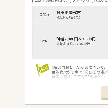
秋田県 能代市
勤務地
能代駅 (JR五能線)
時給2,000円～2,300円
給与
※年齢・経験により応相談
【店舗情報と応需状況について】
■能代駅から車で6分ほどの場
■処方箋は1日平均70枚ほどで
■近隣のクリニックと連携して
【法人特徴について】
■在宅業務やかかりつけ薬剤師
■管理栄養士による栄養指導も
■大手チェーンではないからこ