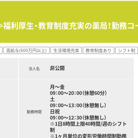
患者様への正確な服薬指導や監査などの薬剤師業務を全般的に担
り、チームでダブルチェックを行うことでミスを未然に防ぐ環境
≫福利厚生・教育制度充実の薬局！勤務コ
め、幅広い疾患に対する薬学的知見を日々の業務を通じて深める
高給与(600万円以上)
生活環境充実
教育制度あり
シフト制
非公開
法人名
月～金
09：00～20：00（休憩60分）
土
09：00～13：00（休憩無し）
日祝
勤務時間
09：00～12：30（休憩無し）
※1日8時間上限40時間/週のシフト
制
※1ヶ月単位の変形労働時間制勤務