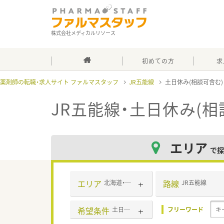
株式会社メディカルリソース
初めての方
求
薬剤師の転職・求人サイト ファルマスタッフ
JR五能線
土日休み(相談可含む
JR五能線・土日休み(相
エリア
で探
エリア
路線
北海道・東北
JR五能線
希望条件
土日休み(相談可含む)
フリーワード