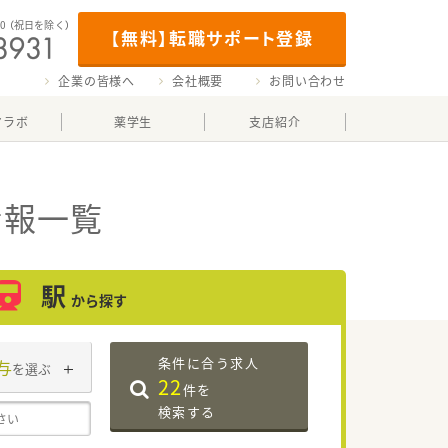
00
（祝日を除く）
【無料】転職サポート登録
企業の皆様へ
会社概要
お問い合わせ
マラボ
薬学生
支店紹介
情報一覧
駅
から探す
条件に合う求人
与
を選ぶ
22
件を
検索する