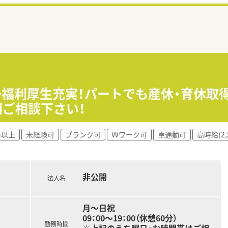
円◆福利厚生充実！パートでも産休・育休
間ご相談下さい！
h以上
未経験可
ブランク可
Ｗワーク可
車通勤可
高時給(2,
非公開
法人名
月～日祝
09：00～19：00（休憩60分）
勤務時間