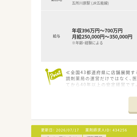
五所川原駅 (JR五能線)
年収396万円～700万円
月給250,000円～350,000円
給与
※年齢・経験による
≪全国43都道府県に店舗展開す
調剤薬局の運営だけではなく、医
てから40年以上の安定経営です
≪休暇制度やライフイベントへ
結婚・育児・介護など様々なライ
≪店舗について≫
現在薬剤師5名が在籍。小児科
も通いやすい立地です。
更新日：
2026/07/17
薬剤師求人ID：
434256