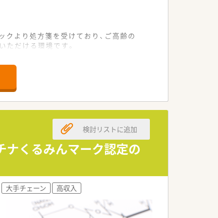
ニックより処方箋を受けており、ご高齢の
いただける環境です。
コミュニケーションを図っています。
位！
検討リストに追加
ラチナくるみんマーク認定の
実しております。
得も行っています。
大手チェーン
高収入