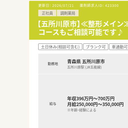
更新日：
2026/07/21
薬剤師求人ID：
423300
【想定される業務内容】
正社員
調剤薬局
■基本的な調剤業務に加えて、
■処方箋の監査体制も整ってお
【五所川原市】≪整形メイン
■内科系の処方が中心となるた
コースもご相談可能です♪
土日休み(相談可含む)
ブランク可
車通勤可
青森県 五所川原市
勤務地
五所川原駅 (JR五能線)
年収396万円～700万円
月給250,000円～350,000円
給与
※年齢・経験による