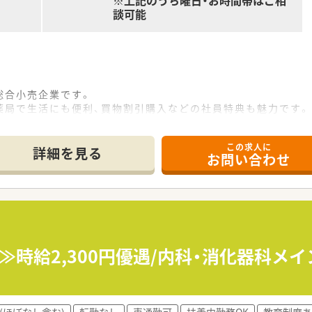
※上記のうち曜日・お時間帯はご相
談可能
総合小売企業です。
薬局で生活にも便利、買物割引購入などの社員特典も魅力です。
修・教育体制で、スキルアップも支援してくれます。
この求人に
詳細を見る
お問い合わせ
≫時給2,300円優遇/内科・消化器科メ
(ほぼなし含む)
転勤なし
車通勤可
扶養内勤務OK
教育制度あ