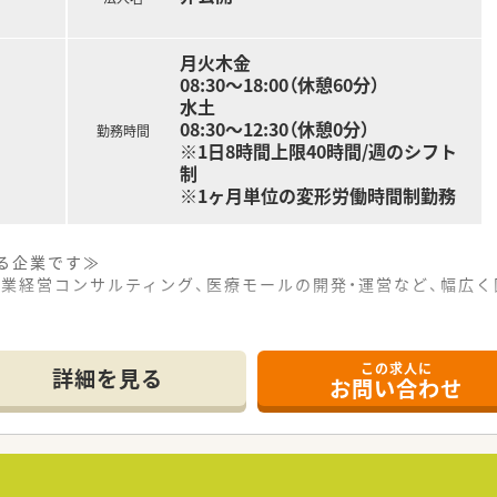
月火木金
08:30～18:00（休憩60分）
水土
08:30～12:30（休憩0分）
勤務時間
※1日8時間上限40時間/週のシフト
制
※1ヶ月単位の変形労働時間制勤務
る企業です≫
業経営コンサルティング、医療モールの開発・運営など、幅広く
。
の支援も充実≫
この求人に
フイベントと仕事が両立できるよう、結婚休暇や配偶者出産休
詳細を見る
お問い合わせ
クリニックからの処方箋を多く応需しています。五所川原駅より