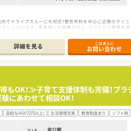
地内でドライブスルーにも対応！整形外科を中心に近隣のクリ
いらっしゃいます。患者様との距離が近く、じっくりと服薬指導
ンもしっかりと取れる、明るい雰囲気の店舗です。
この求人に
詳細を見る
お問い合わせ
道府県に店舗展開しております。
医療機関との関係も良好で「医薬連携」の取組みとして積極的に
ているのも特徴の一つで、健康サポート薬局の届出数は全国1
・かかりつけ薬剤師を目指しております。
効率的かつ効果的なスキルアップを支援！
取得もOK！≫子育て支援体制も完備！プ
内学術大会などその方が目指す社会人像に合わせた学ぶ環境が充
経験にあわせて相談OK！
できるよう、大学と提携し、がん･高齢者医療など最新の知識修
種類の中から自分にあった講座を選択できる通信教育も用意！
高給与(600万円以上)
生活環境充実
教育制度あり
シフト制
非公開
法人名