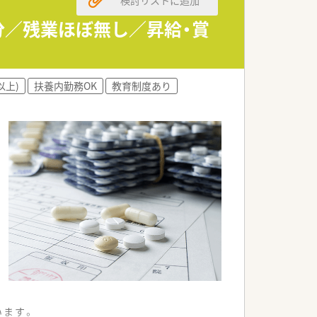
分／残業ほぼ無し／昇給・賞
以上)
扶養内勤務OK
教育制度あり
います。