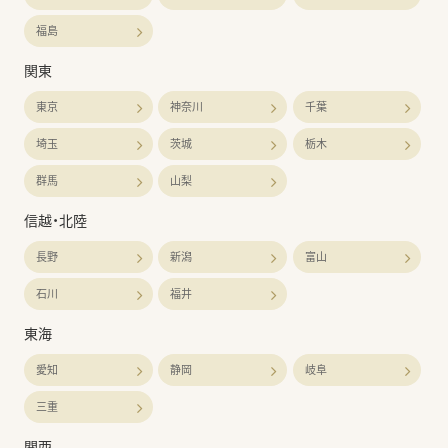
福島
関東
東京
神奈川
千葉
埼玉
茨城
栃木
群馬
山梨
信越・北陸
長野
新潟
富山
石川
福井
東海
愛知
静岡
岐阜
三重
関西