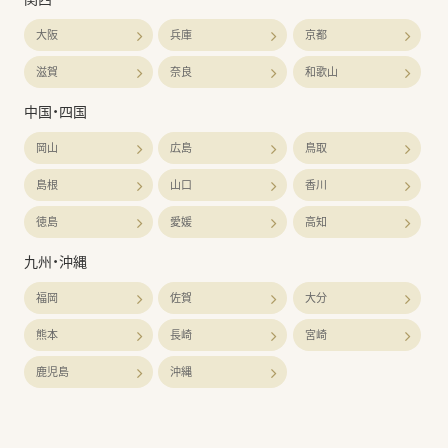
大阪
兵庫
京都
滋賀
奈良
和歌山
中国・四国
岡山
広島
鳥取
島根
山口
香川
徳島
愛媛
高知
九州・沖縄
福岡
佐賀
大分
熊本
長崎
宮崎
鹿児島
沖縄