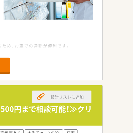
るため、お車での通勤が便利です。
0枚ほど応需しています。
す。
検討リストに追加
500円まで相談可能！≫クリ
教育制度あり
大手チェーン以外
在宅