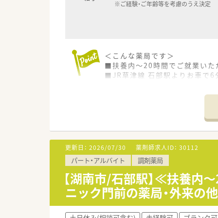
※ご経験・ご年齢等を考慮のうえ決定
＜こんな薬局です＞
■扶養内～20時間でご就業い
■JR草津線 石部駅よりお車で
■門前診療所より眼科, 皮膚科,
■薬剤師複数体制で安心の環境
■滋賀県に3店舗展開している
更新日：
2026/07/30
薬剤師求人ID：
30112
パート・アルバイト
調剤薬局
【湖南市/石部駅】≪扶養内～
ニック門前の薬局・外来の
土日休み(相談可含む)
未経験可
ブランク可