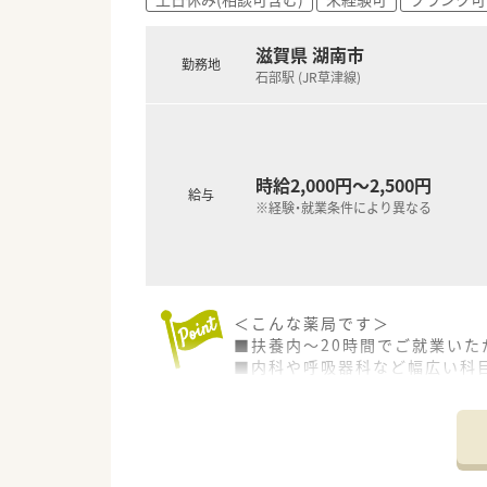
滋賀県 湖南市
勤務地
石部駅 (JR草津線)
時給2,000円～2,500円
給与
※経験・就業条件により異なる
＜こんな薬局です＞
■扶養内～20時間でご就業い
■内科や呼吸器科など幅広い科目
■在宅医療にも力を入れており
■社長ご自身も薬剤師であり大
■滋賀県に3店舗展開している