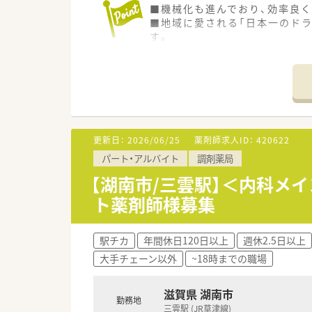
■機械化も進んでおり、効率良く
■地域に愛される「日本一のド
す。
更新日：
2026/06/25
薬剤師求人ID：
420622
パート・アルバイト
調剤薬局
【湖南市/三雲駅】＜内科メ
ト薬剤師様募集
駅チカ
年間休日120日以上
週休2.5日以上
大手チェーン以外
~18時までの職場
滋賀県 湖南市
勤務地
三雲駅 (JR草津線)