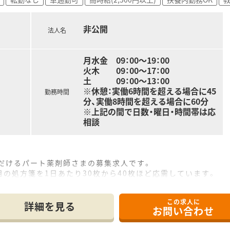
非公開
法人名
月水金 09：00〜19：00
火木 09：00〜17：00
土 09：00～13：00
※休憩：実働6時間を超える場合に45
勤務時間
分、実働8時間を超える場合に60分
※上記の間で日数・曜日・時間帯は応
相談
ただけるパート薬剤師さまの募集求人です。
の処方箋を1日あたり30枚から40枚ほど応需しています。
、これからの時代に求められるスキルを習得できます。
変お優しいお人柄なので、安心してお仕事を続けられます！
この求人に
地域密着型の調剤薬局で、地域医療に不可欠な役割を担っていま
詳細を見る
お問い合わせ