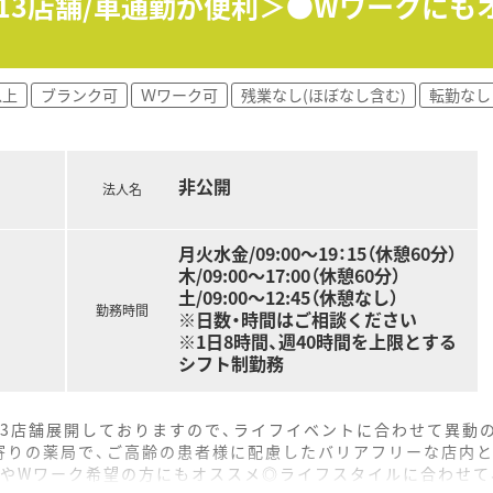
内13店舗/車通勤が便利＞●Wワークにも
以上
ブランク可
Ｗワーク可
残業なし(ほぼなし含む)
転勤なし
非公開
法人名
月火水金/09:00～19：15（休憩60分）
木/09:00～17:00（休憩60分）
土/09:00～12:45（休憩なし）
勤務時間
※日数・時間はご相談ください
※1日8時間、週40時間を上限とする
シフト制勤務
13店舗展開しておりますので、ライフイベントに合わせて異動
寄りの薬局で、ご高齢の患者様に配慮したバリアフリーな店内と
まやWワーク希望の方にもオススメ◎ライフスタイルに合わせて