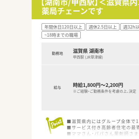
【湖南市/甲西駅】＜滋賀県
薬局チェーンです
年間休日120日以上
週休2.5日以上
週32h
~18時までの職場
滋賀県 湖南市
勤務地
甲西駅 (JR草津線)
時給1,800円～2,200円
給与
※ご経験・ご勤務条件を考慮の上、決定
■滋賀県内にはグループ全体で
■サービス付き高齢者住宅の最
■ママさん・パパさん薬剤師さ