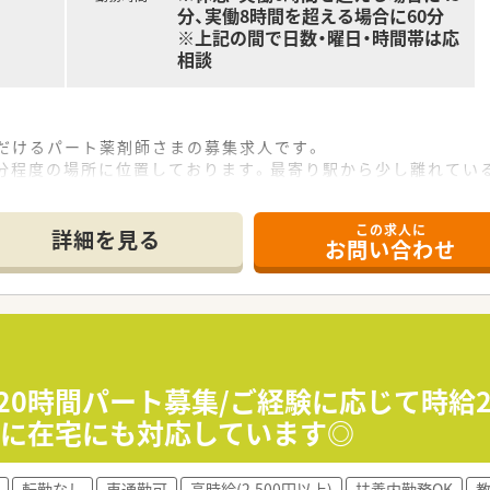
分、実働8時間を超える場合に60分
※上記の間で日数・曜日・時間帯は応
相談
ただけるパート薬剤師さまの募集求人です。
6分程度の場所に位置しております。最寄り駅から少し離れてい
 小児科, 整形外科, 内科などを中心に、1日あたり40枚から5
！即日ご勤務いただける方歓迎いたします。
この求人に
地域密着型の調剤薬局で、地域医療に不可欠な役割を担っていま
詳細を見る
お問い合わせ
20時間パート募集/ご経験に応じて時給2
他に在宅にも対応しています◎
転勤なし
車通勤可
高時給(2,500円以上)
扶養内勤務OK