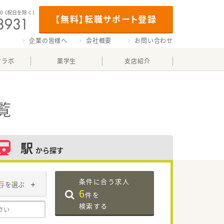
00
（祝日を除く）
【無料】転職サポート登録
企業の皆様へ
会社概要
お問い合わせ
マラボ
薬学生
支店紹介
覧
駅
から探す
条件に合う求人
与
を選ぶ
6
件を
検索する