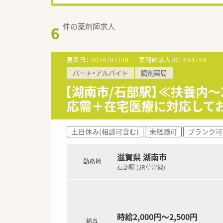
件の薬剤師求人
6
更新日：
2026/07/30
薬剤師求人ID：
694758
パート・アルバイト
調剤薬局
【湖南市/石部駅】≪扶養内～
応需＋在宅医療に対応して
土日休み(相談可含む)
未経験可
ブランク可
滋賀県 湖南市
勤務地
石部駅 (JR草津線)
時給2,000円～2,500円
給与