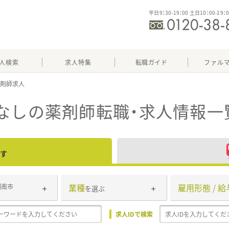
平日9：30-19：00 土日10：00-19：
人検索
求人特集
転職ガイド
ファル
なし
の薬剤師転職・求人情報一
す
業種
雇用形態 / 給
湖南市
を選ぶ
求人IDで検索