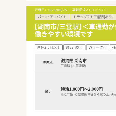
更新日：
2026/06/25
薬剤師求人ID：
86923
パート・アルバイト
ドラッグストア(調剤あり)
【湖南市/三雲駅】＜車通勤
働きやすい環境です
週休2.5日以上
週32h以上
Ｗワーク可
残
滋賀県 湖南市
勤務地
三雲駅 (JR草津線)
時給1,800円～2,000円
給与
※ご年齢・ご勤務条件等を考慮の上、決