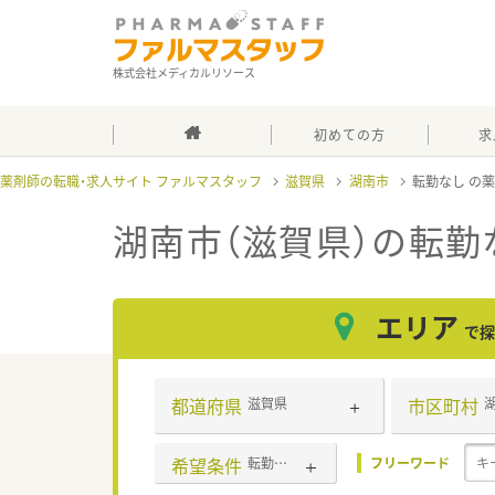
株式会社メディカルリソース
初めての方
求
薬剤師の転職・求人サイト ファルマスタッフ
滋賀県
湖南市
転勤なし
湖南市（滋賀県）の転勤
エリア
で探
都道府県
市区町村
滋賀県
希望条件
転勤なし
フリーワード