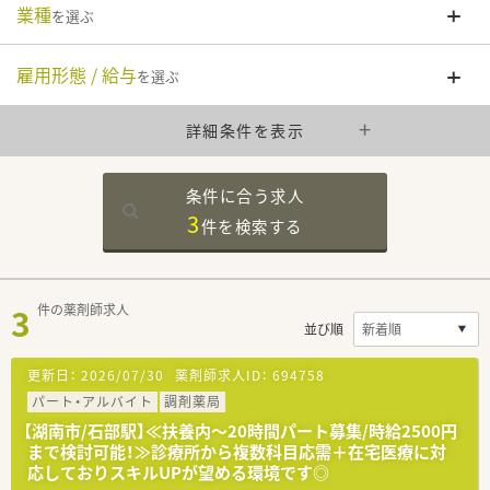
業種
を選ぶ
雇用形態 / 給与
を選ぶ
詳細条件を表示
条件に合う求人
3
件を
検索する
3
件の薬剤師求人
並び順
更新日：
2026/07/30
薬剤師求人ID：
694758
パート・アルバイト
調剤薬局
【湖南市/石部駅】≪扶養内～20時間パート募集/時給2500円
まで検討可能！≫診療所から複数科目応需＋在宅医療に対
応しておりスキルUPが望める環境です◎