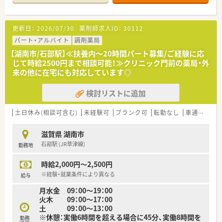
■門前診療所より眼科, 皮膚科, 小児科, 整形外科, 内科などを中
心に、1日あたり40枚から50枚ほど応需しています。
■薬剤師複数体制で安心の環境！即日ご勤務いただける方歓迎い
更新日：
2026/07/30
薬剤師求人ID：
30112
たします。
■滋賀県に3店舗展開している地域密着型の調剤薬局で、地域医
パート・アルバイト
調剤薬局
療に不可欠な役割を担っています。
【湖南市/石部駅】≪扶養内～20時間パート募集/ご経験に応
じて時給2500円まで相談可能！≫クリニック門前の薬局・外
来の他に在宅にも対応しています◎
検討リストに追加
土日休み(相談可含む)
未経験可
ブランク可
転勤なし
車通勤可
高
滋賀県 湖南市
石部駅 (JR草津線)
勤務地
時給2,000円～2,500円
※経験・就業条件により異なる
給与
月水金 09：00〜19：00
火木 09：00〜17：00
土 09：00～13：00
※休憩：実働6時間を超える場合に45分、実働8時間を
勤務