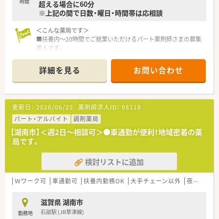
時間
超える場合に60分
※上記の間で日数・曜日・時間帯は応相談
＜こんな薬局です＞
■扶養内～20時間でご就業いただけるパート薬剤師さまの募集
求人です。
■内科や呼吸器科など幅広い科目の処方箋を1日あたり30枚か
ら40枚ほど応需しています。
詳細を見る
お問い合わせ
■在宅医療にも力を入れており、これからの時代に求められるス
キルを習得できます。
■社長ご自身も薬剤師であり大変お優しいお人柄なので、安心し
てお仕事を続けられます！
更新日：
2026/06/25
薬剤師求人ID：
98118
■滋賀県に3店舗展開している地域密着型の調剤薬局で、地域医
療に不可欠な役割を担っています。
パート・アルバイト
調剤薬局
【湖南市】＜週2日～相談可＞●車通勤が便利！地域密着の薬
局です。
検討リストに追加
Ｗワーク可
車通勤可
扶養内勤務OK
大手チェーン以外
夜間のみ
滋賀県 湖南市
石部駅 (JR草津線)
勤務地