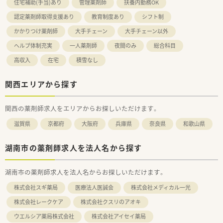
住宅補助(手当)あり
管理薬剤師
扶養内勤務OK
認定薬剤師取得支援あり
教育制度あり
シフト制
かかりつけ薬剤師
大手チェーン
大手チェーン以外
ヘルプ体制充実
一人薬剤師
夜間のみ
総合科目
高収入
在宅
積雪なし
関西エリアから探す
関西の薬剤師求人をエリアからお探しいただけます。
滋賀県
京都府
大阪府
兵庫県
奈良県
和歌山県
湖南市の薬剤師求人を法人名から探す
湖南市の薬剤師求人を法人名からお探しいただけます。
株式会社スギ薬局
医療法人医誠会
株式会社メディカル一光
株式会社レークケア
株式会社クスリのアオキ
ウエルシア薬局株式会社
株式会社アイセイ薬局