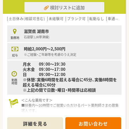
検討リストに追加
土日休み(相談可含む)
未経験可
ブランク可
転勤なし
車通勤可
高
滋賀県 湖南市
石部駅 (JR草津線)
勤務地
時給2,000円～2,500円
※ご経験・ご年齢等を考慮のうえ決定
給与
月水 09：00〜19：30
火木金 09：00〜17：00
日 09：00〜12：00
※休憩：実働6時間を超える場合に45分、実働8時間を
勤務
時間
超える場合に60分
※上記の間で日数・曜日・時間帯は応相談
＜こんな薬局です＞
■扶養内～20時間でご就業いただけるパート薬剤師さまの募集
求人です。
■JR草津線 石部駅よりお車で6分程度の場所に位置しておりま
す。最寄り駅から少し離れているため、お車での通勤が便利で
詳細を見る
お問い合わせ
す。