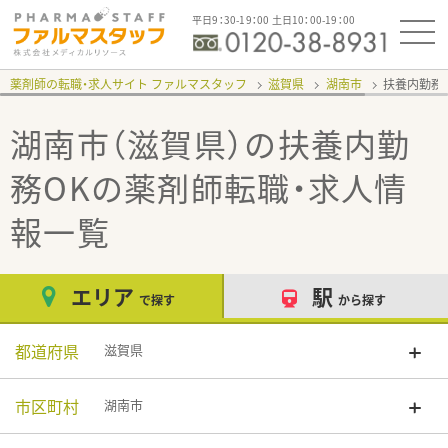
平日9：30-19：00 土日10：00-19：00
薬剤師の転職・求人サイト ファルマスタッフ
滋賀県
湖南市
扶養内勤務
湖南市（滋賀県）の扶養内勤
務OK
の薬剤師転職・求人情
報一覧
エリア
駅
で探す
から探す
都道府県
滋賀県
市区町村
湖南市