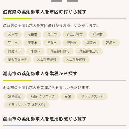
【求人情報について】
■想定年収は400万円から550万円の間で、これまでのご経験や
滋賀県の薬剤師求人を市区町村から探す
年齢などを総合的に考慮して決定されます。
■社会人経験に基づいた明確な給与基準が設けられており、全国
滋賀県の薬剤師求人を市区町村からお探しいただけます。
職か地域限定職かを選択することも可能です。
■昇給は年1回、賞与は年2回支給されるほか、住宅手当や赴任手
大津市
彦根市
長浜市
近江八幡市
草津市
当など各種手当も非常に充実しています。
守山市
栗東市
甲賀市
野洲市
湖南市
高島市
東近江市
米原市
蒲生郡日野町
蒲生郡竜王町
愛知郡愛荘町
犬上郡豊郷町
犬上郡多賀町
湖南市の薬剤師求人を業種から探す
湖南市の薬剤師求人を業種からお探しいただけます。
調剤薬局
病院・クリニック
企業
ドラッグストア
ドラッグストア(調剤あり)
湖南市の薬剤師求人を雇用形態から探す