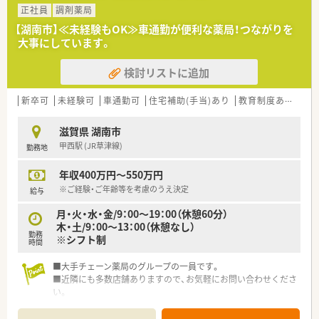
正社員
調剤薬局
【湖南市】≪未経験もOK≫車通勤が便利な薬局！つながりを
大事にしています。
検討リストに追加
新卒可
未経験可
車通勤可
住宅補助(手当)あり
教育制度あり
シ
滋賀県 湖南市
甲西駅 (JR草津線)
勤務地
年収400万円～550万円
※ご経験・ご年齢等を考慮のうえ決定
給与
月・火・水・金/9：00～19：00（休憩60分）
木・土/9：00～13：00（休憩なし）
勤務
※シフト制
時間
■大手チェーン薬局のグループの一員です。
■近隣にも多数店舗ありますので、お気軽にお問い合わせくださ
い。