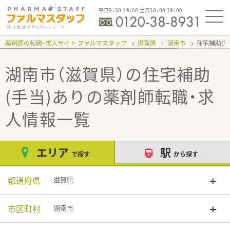
平日9：30-19：00 土日10：00-19：00
薬剤師の転職・求人サイト ファルマスタッフ
滋賀県
湖南市
住宅補助(手
湖南市（滋賀県）の住宅補助
(手当)あり
の薬剤師転職・求
人情報一覧
エリア
駅
で探す
から探す
都道府県
滋賀県
市区町村
湖南市