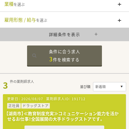
業種
を選ぶ
雇用形態 / 給与
を選ぶ
詳細条件を表示
条件に合う求人
3
件を
検索する
3
件の薬剤師求人
並び順
更新日：
2026/08/07
薬剤師求人ID：
191712
正社員
ドラッグストア
【湖南市】≪教育制度充実≫コミュニケーション能力を活か
せるお仕事！全国展開の大手ドラッグストアです。