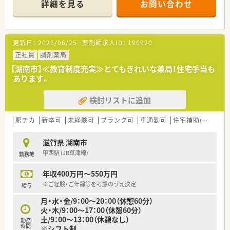
詳細を見る
お問い合わせ
更新日：
2026/06/25
薬剤師求人ID：
196920
正社員
調剤薬局
【湖南市】≪教育制度充実≫とてもきれいな薬局！住宅手当も
あります。
検討リストに追加
駅チカ
新卒可
未経験可
ブランク可
車通勤可
住宅補助(手当)あり
滋賀県 湖南市
甲西駅 (JR草津線)
勤務地
年収400万円～550万円
※ご経験・ご年齢等を考慮のうえ決定
給与
月・水・金/9：00～20：00（休憩60分）
火・木/9：00～17：00（休憩60分）
土/9：00～13：00（休憩なし）
勤務
時間
※シフト制