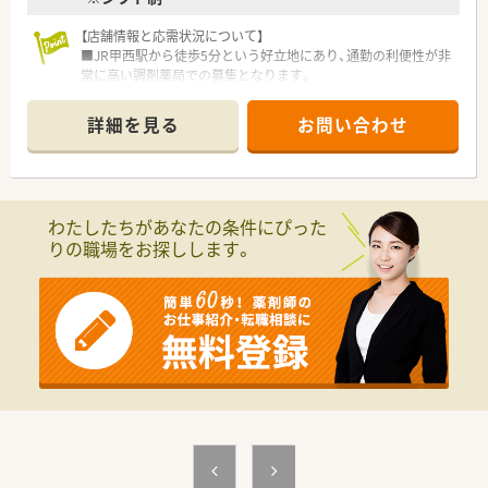
【店舗情報と応需状況について】
■JR甲西駅から徒歩5分という好立地にあり、通勤の利便性が非
常に高い調剤薬局での募集となります。
■処方箋は1日平均40枚程度で、小児科や外科を含む総合的な科
目を応需しており、幅広い経験を積めます。
詳細を見る
お問い合わせ
■薬剤師2名と複数の事務スタッフが在籍しており、相互に協力
しながら日々の業務に取り組んでいます。
【募集背景と求める人物像について】
■欠員補充および体制強化のための急募案件であり、意欲を持っ
わたしたちがあなたの条件にぴった
て業務に取り組める方を求めています。
りの職場をお探しします。
■新卒や未経験の方はもちろん、ブランクがある方でも積極的に
学びたいという姿勢を持つ方を歓迎します。
■将来的に管理薬剤師や薬局長、本部スタッフなどへステップア
ップしたい上昇志向のある方に最適です。
【法人特徴について】
■設立から25年以上が経過し、全国に700店舗以上を展開してい
る業界屈指の大手薬局チェーンです。
■異業種とのコラボ店舗やBPO受託事業など、従来の枠にとら
われない戦略的な事業展開が大きな強みです。
■マンツーマン出店を基本戦略としており、処方元医師との密な
連携や深い信頼関係の構築を重視しています。