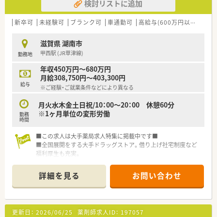
検討リストに追加
新卒可
未経験可
ブランク可
車通勤可
高給与(600万円以上)
寮・
滋賀県 湖南市
甲西駅 (JR草津線)
勤務地
年収450万円～680万円
月給308,750円～403,300円
給与
※ご経験・ご就業条件などにより異なる
月火水木金土日祝/10：00～20：00 休憩60分
※1ヶ月単位の変形労働
勤務
時間
■この求人は大手薬局求人特集に掲載中です■
■全国展開をする大手ドラッグストア。借り上げ社宅制度など
福利厚生も充実。
■営業時間が長い分年収の設定も高めです。しっかり働いて年
収アップをお考えの方におススメの転職先です。
詳細を見る
お問い合わせ
更新日：
2026/06/25
薬剤師求人ID：
197057