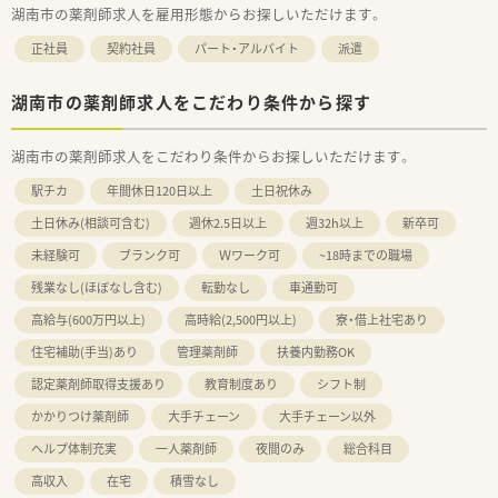
湖南市の薬剤師求人を雇用形態からお探しいただけます。
正社員
契約社員
パート・アルバイト
派遣
湖南市の薬剤師求人をこだわり条件から探す
湖南市の薬剤師求人をこだわり条件からお探しいただけます。
駅チカ
年間休日120日以上
土日祝休み
土日休み(相談可含む)
週休2.5日以上
週32h以上
新卒可
未経験可
ブランク可
Ｗワーク可
~18時までの職場
残業なし(ほぼなし含む)
転勤なし
車通勤可
高給与(600万円以上)
高時給(2,500円以上)
寮・借上社宅あり
住宅補助(手当)あり
管理薬剤師
扶養内勤務OK
認定薬剤師取得支援あり
教育制度あり
シフト制
かかりつけ薬剤師
大手チェーン
大手チェーン以外
ヘルプ体制充実
一人薬剤師
夜間のみ
総合科目
高収入
在宅
積雪なし