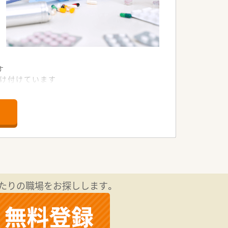
す
受け付けています
っています
です
す
はずです
制があります
を行っています
たりの職場をお探しします。
で行います
ています