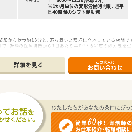
土 9:00〜12:30(休憩0分)
勤務時間
※1か月単位の変形労働時間制、週平
均40時間のシフト制勤務
部駅から徒歩約13分と、落ち着いた環境に立地している店舗で
で、近隣の医療機関から1日あたり平均35枚程度の処方箋を
名、そして調剤補助が可能な事務員2名という体制で業務を行
この求人に
詳細を見る
お問い合わせ
価されたい方、高年収を実現したいと考えている方におすすめ
で、福利厚生の整った環境で安心して長く働きたい方に最適で
たいという夢をお持ちの方にとって、最適な学習の機会となる
できる制度があり、ご自身のスキルアップを積極的に支援する体
で決定するなど、従業員の意見を尊重するユニークな取り組み
わたしたちがあなたの条件にぴっ
度を設けており、経営ノウハウの提供から開業後のサポートま
主体的に店舗運営に携わりたいという意欲のある方が活躍され