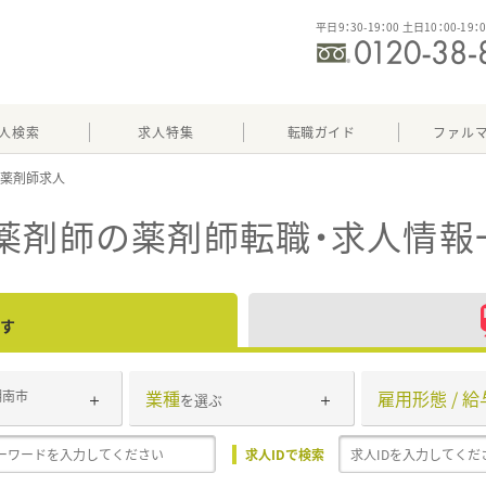
平日9：30-19：00 土日10：00-19：
人検索
求人特集
転職ガイド
ファル
薬剤師
の薬剤師転職・求人情報
す
業種
雇用形態 / 給
湖南市
を選ぶ
求人IDで検索