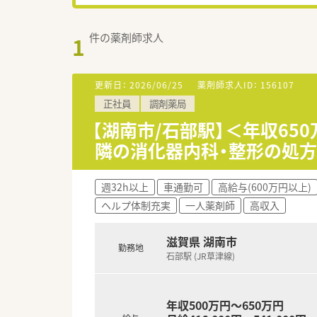
件の薬剤師求人
1
更新日：
2026/06/25
薬剤師求人ID：
156107
正社員
調剤薬局
【湖南市/石部駅】＜年収6
隣の消化器内科・整形の処
週32h以上
車通勤可
高給与(600万円以上)
ヘルプ体制充実
一人薬剤師
高収入
滋賀県 湖南市
勤務地
石部駅 (JR草津線)
年収500万円～650万円