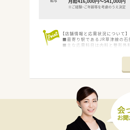
月給416,000円～541,000円
給与
※ご経験・ご年齢等を考慮のうえ決定
【店舗情報と応需状況について】
■最寄り駅であるJR草津線の石
■主な応需科目は内科と整形外科
■薬剤師は正社員1名とパート1
【こんな方にオススメ】
■これまでのご経験を正当に評
■安定した経営基盤を持つ企業
■将来的には自分の薬局を持ち
【こんな取り組みをしています】
■e-ラーニングを無料で受講
■新店舗の名称を社員から公募
■将来の独立開業を支援する制
【こんな方が活躍中】
■自らの知識と経験を活かし、