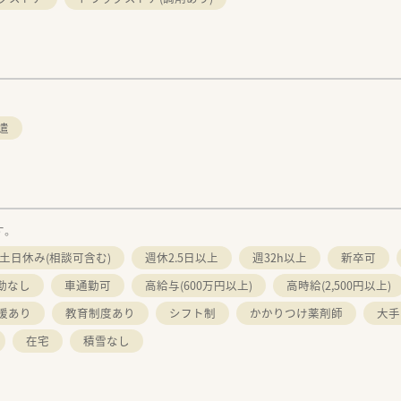
遣
す。
土日休み(相談可含む)
週休2.5日以上
週32h以上
新卒可
勤なし
車通勤可
高給与(600万円以上)
高時給(2,500円以上)
援あり
教育制度あり
シフト制
かかりつけ薬剤師
大手
在宅
積雪なし