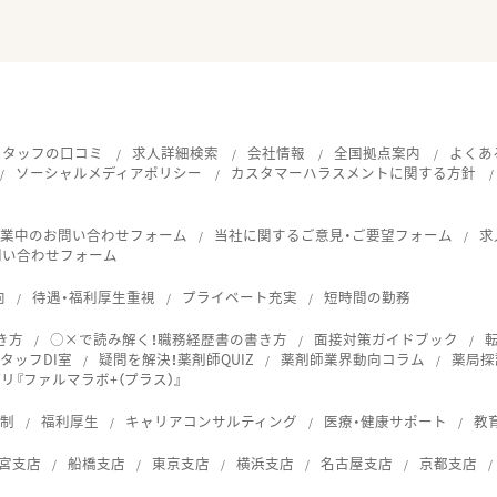
スタッフの口コミ
求人詳細検索
会社情報
全国拠点案内
よくあ
ソーシャルメディアポリシー
カスタマーハラスメントに関する方針
就業中のお問い合わせフォーム
当社に関するご意見・ご要望フォーム
求
問い合わせフォーム
向
待遇・福利厚生重視
プライベート充実
短時間の勤務
き方
○×で読み解く！職務経歴書の書き方
面接対策ガイドブック
タッフDI室
疑問を解決！薬剤師QUIZ
薬剤師業界動向コラム
薬局探
『ファルマラボ+（プラス）』
体制
福利厚生
キャリアコンサルティング
医療・健康サポート
教
宮支店
船橋支店
東京支店
横浜支店
名古屋支店
京都支店