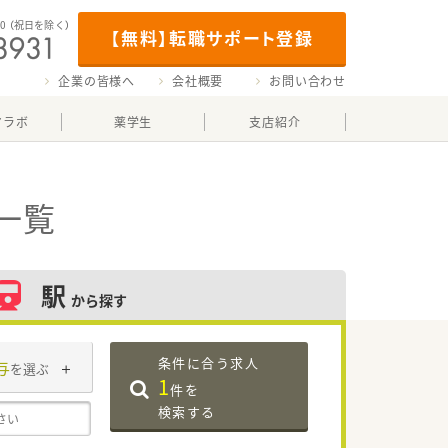
00
（祝日を除く）
【無料】転職サポート登録
企業の皆様へ
会社概要
お問い合わせ
マラボ
薬学生
支店紹介
一覧
駅
から探す
条件に合う求人
与
を選ぶ
1
件を
検索する