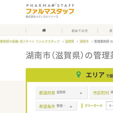
株式会社メディカルリソース
初めての方
求
薬剤師の転職・求人サイト ファルマスタッフ
滋賀県
湖南市
管理薬剤師
湖南市（滋賀県）の管理
エリア
で探
都道府県
市区町村
滋賀県
希望条件
管理薬剤師
フリーワード