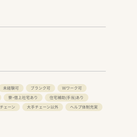
未経験可
ブランク可
Ｗワーク可
寮・借上社宅あり
住宅補助(手当)あり
チェーン
大手チェーン以外
ヘルプ体制充実