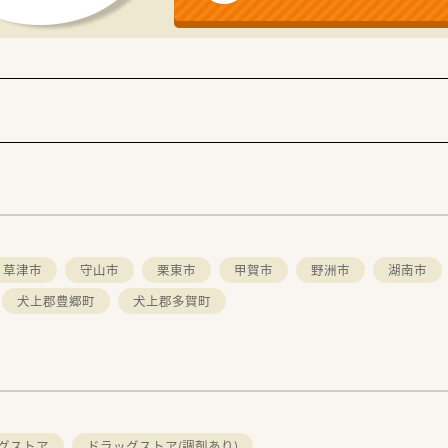
ンを大切にし、地域医療に貢献することにやりがいを感じる方
知識の習得やスキルアップを目指す向上心のある方が高く評価
草津市
守山市
栗東市
甲賀市
野洲市
湖南市
犬上郡豊郷町
犬上郡多賀町
グストア
ドラッグストア(調剤あり)