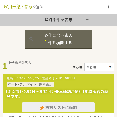
雇用形態 / 給与
を選ぶ
詳細条件を表示
条件に合う求人
1
件を
検索する
1
件の薬剤師求人
並び順
更新日：
2026/06/25
薬剤師求人ID：
98118
パート・アルバイト
調剤薬局
【湖南市】＜週2日～相談可＞●車通勤が便利！地域密着の薬
局です。
検討リストに追加