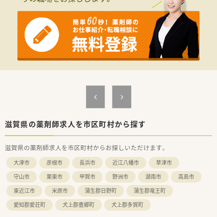
滋賀県の薬剤師求人を市区町村から探す
滋賀県の薬剤師求人を市区町村からお探しいただけます。
大津市
彦根市
長浜市
近江八幡市
草津市
守山市
栗東市
甲賀市
野洲市
湖南市
高島市
東近江市
米原市
蒲生郡日野町
蒲生郡竜王町
愛知郡愛荘町
犬上郡豊郷町
犬上郡多賀町