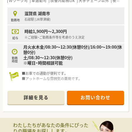
Ｗワーク可
車通勤可
扶養内勤務OK
大手チェーン以外
夜間のみ
滋賀県 湖南市
石部駅 (JR草津線)
勤務地
時給1,900円～2,300円
※ご経験・ご勤務条件等を考慮のうえ決定
給与
月火水木金/08:30～12:30(休憩0分)/16:00～19:00(休
憩0分)
土/08:30～12:30(休憩0分)
勤務
時間
※曜日・時間相談可能
■お車での通勤が便利です。
■アットホームな雰囲気の薬局です。
詳細を見る
お問い合わせ
わたしたちがあなたの条件にぴった
りの職場をお探しします。