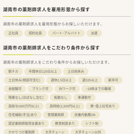
湖南市の薬剤師求人を雇用形態から探す
湖南市の薬剤師求人を雇用形態からお探しいただけます。
正社員
契約社員
パート・アルバイト
派遣
湖南市の薬剤師求人をこだわり条件から探す
湖南市の薬剤師求人をこだわり条件からお探しいただけます。
駅チカ
年間休日120日以上
土日祝休み
土日休み(相談可含む)
週休2.5日以上
週32h以上
新卒可
未経験可
ブランク可
Ｗワーク可
~18時までの職場
残業なし(ほぼなし含む)
転勤なし
車通勤可
高給与(600万円以上)
高時給(2,500円以上)
寮・借上社宅あり
住宅補助(手当)あり
管理薬剤師
扶養内勤務OK
認定薬剤師取得支援あり
教育制度あり
シフト制
かかりつけ薬剤師
大手チェーン
大手チェーン以外