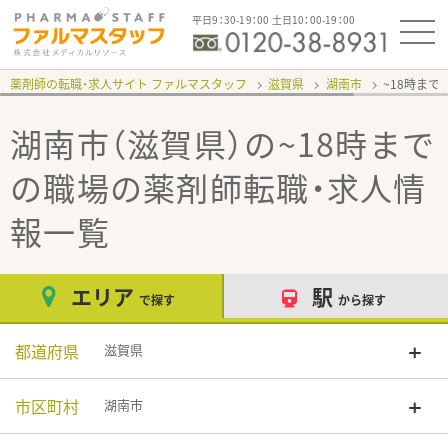
平日9：30-19：00 土日10：00-19：00
薬剤師の転職・求人サイト ファルマスタッフ
滋賀県
湖南市
~18時まで
湖南市（滋賀県）の~18時まで
の職場
の薬剤師転職・求人情
報一覧
エリア
駅
で探す
から探す
都道府県
滋賀県
市区町村
湖南市