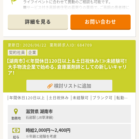
ライフイベントに合わせて異動のご相談も可能です。
■サービス付き高齢者住宅の最寄りの薬局で、ご高齢の患者様に
配慮したバリアフリーな店内となっています。
■ママさん・パパさん薬剤師さまやWワーク希望の方にもオスス
詳細を見る
お問い合わせ
メ◎ライフスタイルに合わせて、ご希望時間・曜日をお聞かせく
ださい♪
更新日：
2026/06/22
薬剤師求人ID：
684709
契約社員
企業
【湖南市】≪年間休日120日以上＆土日祝休み！≫未経験可！
大手物流企業で始める、倉庫薬剤師としての新しいキャリ
ア！
検討リストに追加
年間休日120日以上
土日祝休み
未経験可
ブランク可
転勤なし
滋賀県 湖南市
石部駅 (JR草津線)
勤務地
時給2,000円～2,400円
※年齢と経験を考慮
給与