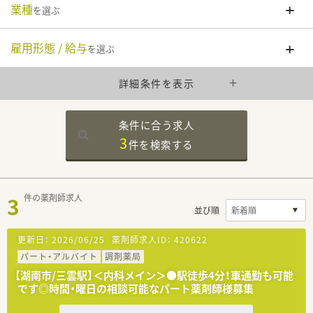
業種
を選ぶ
雇用形態 / 給与
を選ぶ
詳細条件を表示
条件に合う求人
3
件を
検索する
3
件の薬剤師求人
並び順
更新日：
2026/06/25
薬剤師求人ID：
420622
パート・アルバイト
調剤薬局
【湖南市/三雲駅】＜内科メイン＞●駅徒歩4分！車通勤も可能
です◎時間・曜日の相談可能なパート薬剤師様募集