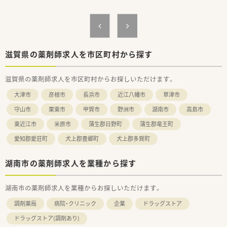
■業務の役割分担が明確なため、ご自身の担当業務に集中して取
り組める環境が整っています。
【会社特徴】
■社会インフラとして欠かせない物流業界のリーディングカン
パニーであり、抜群の安定性を誇ります。
滋賀県の薬剤師求人を市区町村から探す
■従業員一人ひとりの働きやすさを大事にし、充実した福利厚生
や勤務体制の整備に注力しています。
滋賀県の薬剤師求人を市区町村からお探しいただけます。
■それぞれの従業員の役割が明確に定められており、専門性を高
めながら業務に集中できます。
大津市
彦根市
長浜市
近江八幡市
草津市
守山市
栗東市
甲賀市
野洲市
湖南市
高島市
東近江市
米原市
蒲生郡日野町
蒲生郡竜王町
愛知郡愛荘町
犬上郡豊郷町
犬上郡多賀町
湖南市の薬剤師求人を業種から探す
湖南市の薬剤師求人を業種からお探しいただけます。
調剤薬局
病院・クリニック
企業
ドラッグストア
ドラッグストア(調剤あり)