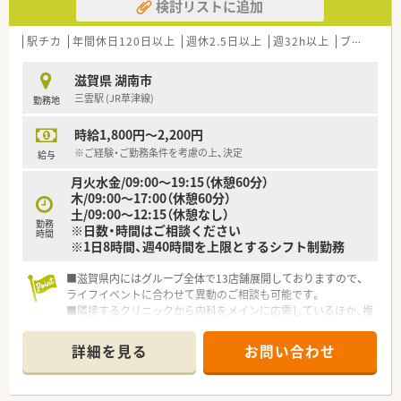
検討リストに追加
駅チカ
年間休日120日以上
週休2.5日以上
週32h以上
ブランク可
滋賀県 湖南市
三雲駅 (JR草津線)
勤務地
時給1,800円～2,200円
※ご経験・ご勤務条件を考慮の上、決定
給与
月火水金/09:00～19:15（休憩60分）
木/09:00～17:00（休憩60分）
土/09:00～12:15（休憩なし）
勤務
※日数・時間はご相談ください
時間
※1日8時間、週40時間を上限とするシフト制勤務
■滋賀県内にはグループ全体で13店舗展開しておりますので、
ライフイベントに合わせて異動のご相談も可能です。
■隣接するクリニックから内科をメインに応需しているほか、複
数の医療機関からも処方箋にも対応しております。
■ラストまでご勤務いただける方歓迎いたします♪曜日や時間
詳細を見る
お問い合わせ
はお気軽にご相談ください。