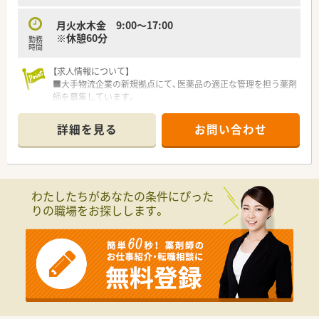
月火水木金 9:00～17:00
※休憩60分
勤務
時間
【求人情報について】
■大手物流企業の新規拠点にて、医薬品の適正な管理を担う薬剤
師を募集しています。
■ご自身の年齢やこれまでの経験を考慮し、時給2,000円から
2,300円の範囲で給与を決定します。
詳細を見る
お問い合わせ
■年間休日は120日以上を確保し、土日祝日がお休みなので、プ
ライベートの時間も大切にできます。
【募集背景と求める人物像について】
■事業拡大に伴う新規拠点開設のための増員募集となります。
わたしたちがあなたの条件にぴった
■薬剤師免許をお持ちの方であれば、管理薬剤師としての実務経
りの職場をお探しします。
験がない方でもご応募いただけます。
■医薬品の品質管理や在庫管理、保管に関する実務経験をお持ち
の方は、即戦力として期待されています。
【想定される業務内容】
■特定の法人様が扱う約40品目の医薬品について、専門知識を
活かした品質管理業務をお任せします。
■医薬品の管理業務に付随する事務作業も担当していただくた
め、デスクワークの時間もございます。