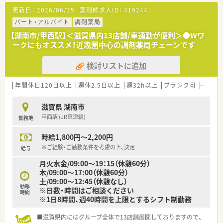
更新日：
2026/06/25
薬剤師求人ID：
419244
パート・アルバイト
調剤薬局
【湖南市/甲西駅】＜滋賀県内13店舗/車通勤が便利＞●Wワ
ークにもオススメ！近畿圏中心の調剤薬局チェーンです
検討リストに追加
年間休日120日以上
週休2.5日以上
週32h以上
ブランク可
Ｗワー
滋賀県 湖南市
甲西駅 (JR草津線)
勤務地
時給1,800円～2,200円
※ご経験・ご勤務条件を考慮の上、決定
給与
月火水金/09:00～19：15（休憩60分）
木/09:00～17:00（休憩60分）
土/09:00～12:45（休憩なし）
勤務
※日数・時間はご相談ください
時間
※1日8時間、週40時間を上限とするシフト制勤務
■滋賀県内にはグループ全体で13店舗展開しておりますので、