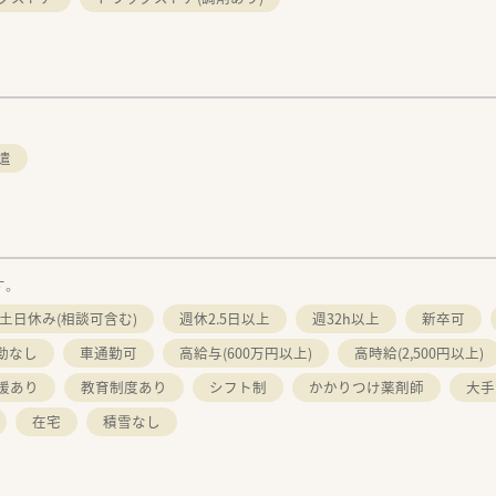
遣
す。
土日休み(相談可含む)
週休2.5日以上
週32h以上
新卒可
勤なし
車通勤可
高給与(600万円以上)
高時給(2,500円以上)
援あり
教育制度あり
シフト制
かかりつけ薬剤師
大手
在宅
積雪なし