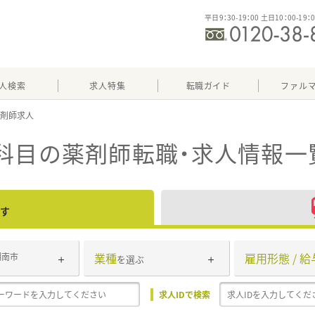
平日9：30-19：00 土日10：00-19：
人検索
求人特集
転職ガイド
ファル
科目
の薬剤師転職・求人情報一
す
業種
雇用形態 / 給
湖南市
を選ぶ
求人IDで検索