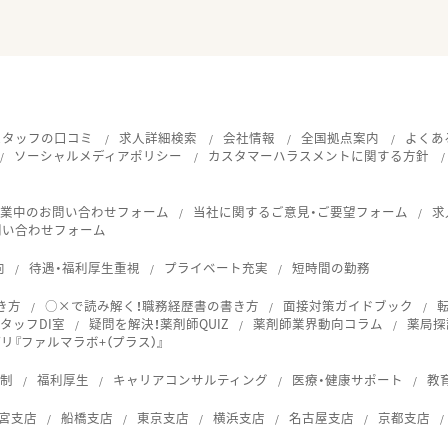
スタッフの口コミ
求人詳細検索
会社情報
全国拠点案内
よくあ
ソーシャルメディアポリシー
カスタマーハラスメントに関する方針
就業中のお問い合わせフォーム
当社に関するご意見・ご要望フォーム
求
問い合わせフォーム
向
待遇・福利厚生重視
プライベート充実
短時間の勤務
き方
○×で読み解く！職務経歴書の書き方
面接対策ガイドブック
タッフDI室
疑問を解決！薬剤師QUIZ
薬剤師業界動向コラム
薬局探
『ファルマラボ+（プラス）』
体制
福利厚生
キャリアコンサルティング
医療・健康サポート
教
宮支店
船橋支店
東京支店
横浜支店
名古屋支店
京都支店