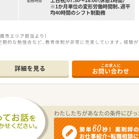
土日祝/07:30～18:00（休憩1時間）
勤務時間
※1か月単位の変形労働時間制、週平
均40時間のシフト制勤務
南市エリア担当より）
定期的な勉強会など、教育体制が非常に充実しています。経験
------------＊
この求人に
分ほどの場所に位置しており、広々とした駐車場も完備している
詳細を見る
お問い合わせ
箋を1日に80枚から100枚ほど応需しており、幅広い知識を
科目の処方に対応しており、取り扱う医薬品の品目数は1200
て】
理薬剤師へと成長できるような、意欲的で責任感のある人材を
て、店舗運営に関する新たな施策やアイデアを積極的に提案で
0歳までであれば応募が可能となっており、人物面を重視した採
わたしたちがあなたの条件にぴっ
いて約30店舗の調剤薬局を展開しており、今後も積極的な新規
設定は一切なく、各店舗が独立して自立的な運営を行っている