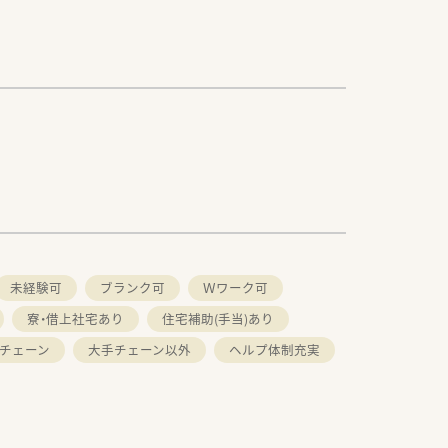
未経験可
ブランク可
Ｗワーク可
寮・借上社宅あり
住宅補助(手当)あり
チェーン
大手チェーン以外
ヘルプ体制充実