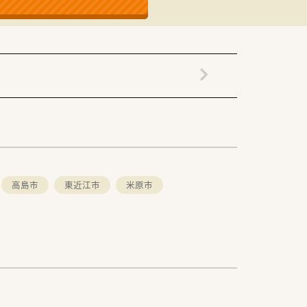
合って経営しています
して実現させています
なども実施しています
を後押ししています
高島市
東近江市
米原市