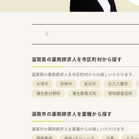
■薬局事業に加えて訪問介護や
【こんな取り組みをしています】
■年に一度全社員から業務改善
■新入社員に対しては3年目ま
■インターネットを利用したe
滋賀県の薬剤師求人を市区町村から探す
滋賀県の薬剤師求人を市区町村からお探しいただけます。
大津市
彦根市
長浜市
近江八幡市
蒲生郡日野町
蒲生郡竜王町
愛知郡愛荘町
湖南市の薬剤師求人を業種から探す
湖南市の薬剤師求人を業種からお探しいただけます。
調剤薬局
病院・クリニック
企業
ドラッ