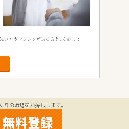
が浅い方やブランクがある方も、安心して
ため車通勤が大変便利です
養える環境です
種類以上にのぼります
新たに募集しています
きる方を求めています
用活動を行っています
たりの職場をお探しします。
出店を予定しています
点が大きな特徴です