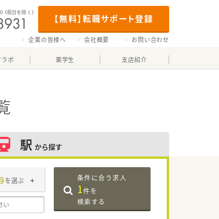
00
（祝日を除く）
【無料】転職サポート登録
企業の皆様へ
会社概要
お問い合わせ
マラボ
薬学生
支店紹介
覧
駅
から探す
条件に合う求人
与
を選ぶ
1
件を
検索する