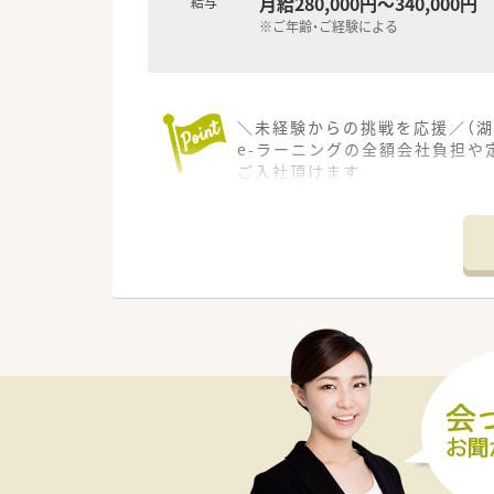
月給280,000円～340,000円
給与
※ご年齢・ご経験による
＼未経験からの挑戦を応援／（湖
e-ラーニングの全額会社負担や
ご入社頂けます
＊------------------------------
【店舗情報と応需状況について】
■最寄り駅の石部駅から車で7
■門前の救急病院から多様な処方
■内科や外科をはじめとした総合
【募集背景と求める人物像につい
■将来的に店舗をけん引する管
■国の医療政策の動向に合わせ
■調剤業務が未経験の方でも4
【法人特徴について】
■近畿エリアの4つの府県にお
■会社側からの厳しいノルマの