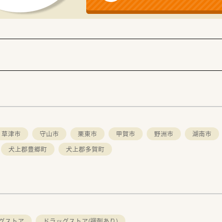
デイサービスなどの介護事業も展開しており、2つの事業が助け
などの企画案を募集しており、優秀なアイデアは会社の方針と
でのフォローアップ研修を用意しており、年2回の接遇セミナー
-ラーニング講習の受講費用を会社が全額負担し、自主的な学び
草津市
守山市
栗東市
甲賀市
野洲市
湖南市
犬上郡豊郷町
犬上郡多賀町
グストア
ドラッグストア(調剤あり)