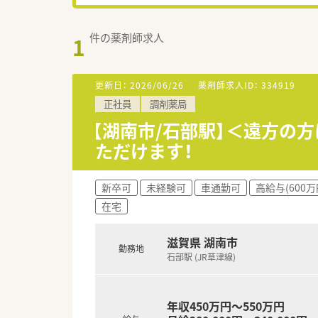
件の薬剤師求人
1
更新日：
2026/06/26
薬剤師求人ID：
334919
正社員
調剤薬局
【湖南市/石部駅】＜遠方の
ただけます！
新卒可
未経験可
車通勤可
高給与(600万
在宅
滋賀県 湖南市
勤務地
石部駅 (JR草津線)
年収450万円～550万円