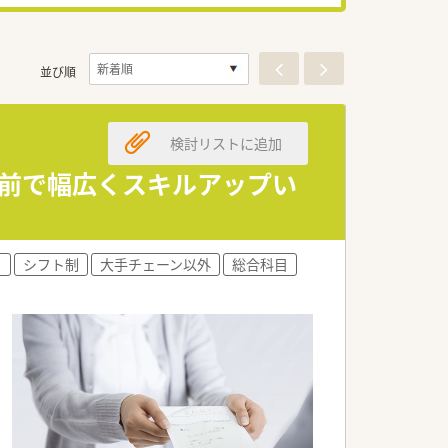
並び順
検討リストに追加
門前で幅広くスキルアップい
り
シフト制
大手チェーン以外
総合科目