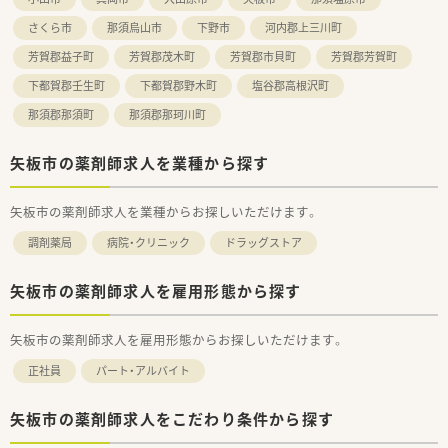
選ぶスタッフが多数在籍しています。
さくら市
那須烏山市
下野市
河内郡上三川町
■それぞれの特性や得意分野を活かしながら、一人ひとりが個性
を発揮して生き生きと働く職場です。
芳賀郡益子町
芳賀郡茂木町
芳賀郡市貝町
芳賀郡芳賀町
■産休や育休から復帰したスタッフも多く、お互いの状況を理解
し協力し合う風土が根付いています。
下都賀郡壬生町
下都賀郡野木町
塩谷郡高根沢町
那須郡那須町
那須郡那珂川町
矢板市の薬剤師求人を業種から探す
矢板市の薬剤師求人を業種からお探しいただけます。
調剤薬局
病院・クリニック
ドラッグストア
矢板市の薬剤師求人を雇用形態から探す
矢板市の薬剤師求人を雇用形態からお探しいただけます。
正社員
パート・アルバイト
矢板市の薬剤師求人をこだわり条件から探す