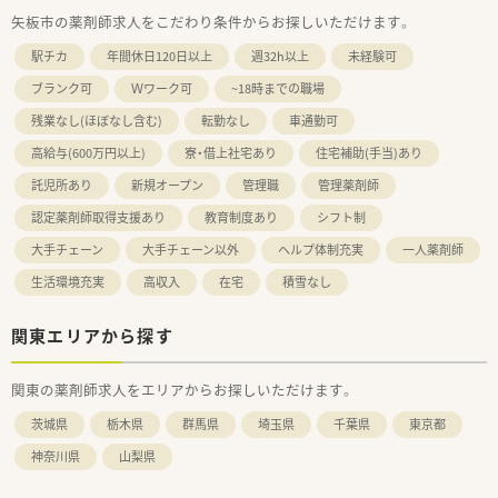
矢板市の薬剤師求人をこだわり条件からお探しいただけます。
駅チカ
年間休日120日以上
週32h以上
未経験可
ブランク可
Ｗワーク可
~18時までの職場
残業なし(ほぼなし含む)
転勤なし
車通勤可
高給与(600万円以上)
寮・借上社宅あり
住宅補助(手当)あり
託児所あり
新規オープン
管理職
管理薬剤師
認定薬剤師取得支援あり
教育制度あり
シフト制
大手チェーン
大手チェーン以外
ヘルプ体制充実
一人薬剤師
生活環境充実
高収入
在宅
積雪なし
関東エリアから探す
関東の薬剤師求人をエリアからお探しいただけます。
茨城県
栃木県
群馬県
埼玉県
千葉県
東京都
神奈川県
山梨県