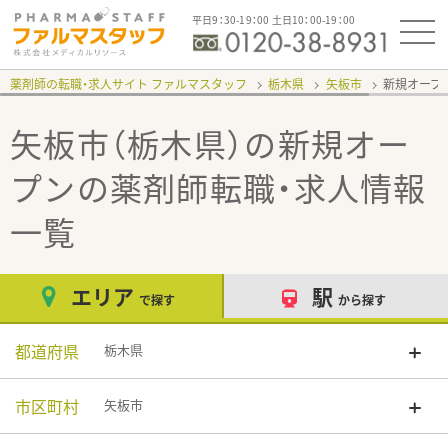
平日9：30-19：00 土日10：00-19：00
薬剤師の転職・求人サイト ファルマスタッフ
栃木県
矢板市
新規オープ
矢板市（栃木県）の新規オー
プン
の薬剤師転職・求人情報
一覧
エリア
駅
で探す
から探す
都道府県
栃木県
市区町村
矢板市