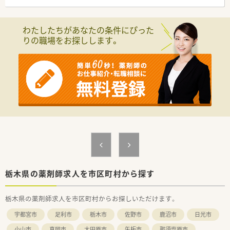
■内科や循環器科などの処方箋を門前クリニックから主に1日
60枚から70枚ほど応需しています。
■最寄り駅から車で5分ほどの場所に位置しており、近隣医療機
わたしたちがあなたの条件にぴった
関の施設調剤にも対応しています。
りの職場をお探しします。
■医薬品の採用品目数は約1200品目と幅広く、一包化の処方や
剤数が多い特徴があります。
【募集背景と求める人物像について】
■今回は地域でニーズが高まる店舗での体制強化および今後の
定年退職を見据えた定期採用です。
■周囲のスタッフと協調性を持ちながら、チームワークを重視し
て業務に取り組める方を求めます。
■若手で管理薬剤師に挑戦したい方や、急な欠員時のヘルプ対応
なども柔軟にできる方は歓迎です。
【法人特徴について】
■栃木県や茨城県を中心に複数の調剤薬局を展開しておりドク
ターとの良好な関係を築いています。
■クリニックの開業支援事業を行うなど、調剤業務に留まらない
栃木県の薬剤師求人を市区町村から探す
多角的な事業展開が強みです。
■在留外国人の方向けの健康相談やネットショッピングなどの
栃木県の薬剤師求人を市区町村からお探しいただけます。
新規事業にも積極的に挑戦しています。
宇都宮市
足利市
栃木市
佐野市
鹿沼市
日光市
【こんな方が活躍中】
■ラウンダーから扶養内で働くパートの方まで、多様な働き方を
小山市
真岡市
大田原市
矢板市
那須塩原市