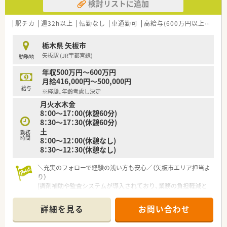
検討リストに追加
駅チカ
週32h以上
転勤なし
車通勤可
高給与(600万円以上)
認定
栃木県 矢板市
矢板駅 (JR宇都宮線)
勤務地
年収500万円～600万円
月給416,000円～500,000円
給与
※経験、年齢考慮し決定
月火水木金
8：00～17：00(休憩60分)
8：30～17：30(休憩60分)
土
勤務
時間
8：00～12：00(休憩なし)
8：30～12：30(休憩なし)
＼充実のフォローで経験の浅い方も安心／（矢板市エリア担当よ
り）
[調剤補助や監査システムが導入されており、業務の負担軽減と
過誤防止に注力しています。経験の浅い方やブランクのある方
も、店舗全体で丁寧にサポートいたします。]
詳細を見る
お問い合わせ
＊------------------------------------------＊
【店舗情報と応需状況について】