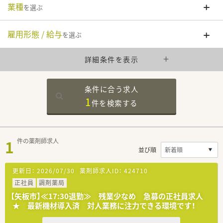
業種
を選ぶ
雇用形態 / 給与
を選ぶ
詳細条件を表示
条件に合う求人
1
件を
検索する
1
件の薬剤師求人
並び順
更新日：
2026/07/30
薬剤師求人ID：
424710
正社員
調剤薬局
【矢板市】≪17:30退勤≫ 残業少なめ 急募の正社員求人
★ 最新機材導入済 対人業務に注力できる環境です！