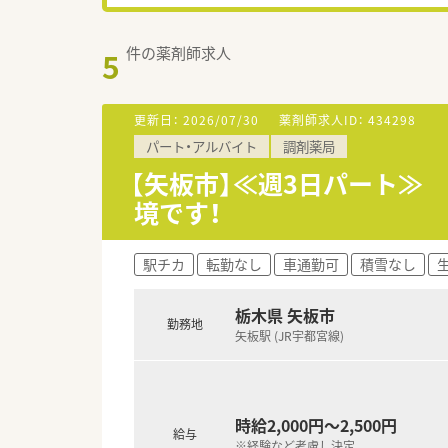
件の薬剤師求人
5
更新日：
2026/07/30
薬剤師求人ID：
434298
パート・アルバイト
調剤薬局
【矢板市】≪週3日パート≫
境です！
駅チカ
転勤なし
車通勤可
積雪なし
栃木県 矢板市
勤務地
矢板駅 (JR宇都宮線)
時給2,000円～2,500円
給与
※経験など考慮し決定