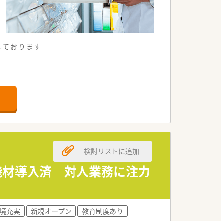
しております
検討リストに追加
新機材導入済 対人業務に注力
境充実
新規オープン
教育制度あり