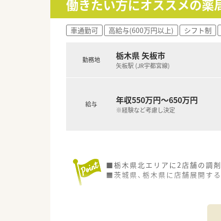
働きたい方にオススメの薬
車通勤可
高給与(600万円以上)
シフト制
栃木県 矢板市
勤務地
矢板駅 (JR宇都宮線)
年収550万円～650万円
給与
※経験など考慮し決定
■栃木県北エリアに2店舗の調
■茨城県、栃木県に店舗展開す