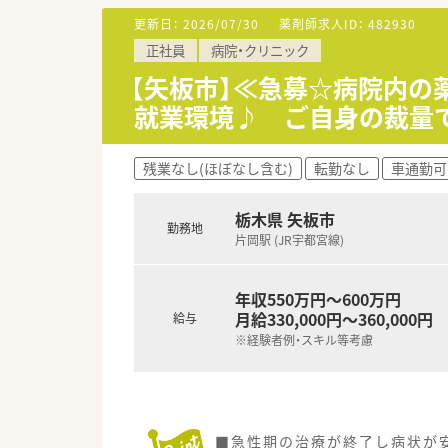
【募集背景と求める人物像につい
更新日：
2026/07/30
薬剤師求人ID：
482930
■今回は地域でニーズが高まる
正社員
病院・クリニック
■周囲のスタッフと協調性を持
■若手で管理薬剤師に挑戦した
【矢板市】≪急募☆病院内の
就業環境♪ ご自身の裁量
【法人特徴について】
■栃木県や茨城県を中心に複数
■クリニックの開業支援事業を
残業なし(ほぼなし含む)
転勤なし
車通勤可
■在留外国人の方向けの健康相
【こんな方が活躍中】
栃木県 矢板市
勤務地
■ラウンダーから扶養内で働く
片岡駅 (JR宇都宮線)
■それぞれの特性や得意分野を
■産休や育休から復帰したスタ
年収550万円～600万円
月給330,000円～360,000円
給与
※経験者例・スキル等考慮
■急性期の治療が終了し病状が