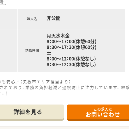
場
非公開
法人名
月火水木金
8：00～17：00(休憩60分)
8：30～17：30(休憩60分)
勤務時間
土
8：00～12：00(休憩なし)
8：30～12：30(休憩なし)
も安心／（矢板市エリア担当より）
入されており、業務の負担軽減と過誤防止に注力しています。経
。]
------------＊
この求人に
門前クリニックから主に1日60枚から70枚ほど応需していま
詳細を見る
お問い合わせ
場所に位置しており、近隣医療機関の施設調剤にも対応していま
0品目と幅広く、一包化の処方や剤数が多い特徴があります。