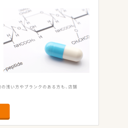
験の浅い方やブランクのある方も、店舗
す。
す。