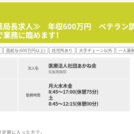
て】
店舗での体制強化および今後の定年退職を見据えた定期採用で
ちながら、チームワークを重視して業務に取り組める方を求めま
い方や、急な欠員時のヘルプ対応なども柔軟にできる方は歓迎で
薬局長求人≫ 年収600万円 ベテラン
で業務に臨めます！
の調剤薬局を展開しておりドクターとの良好な関係を築いてい
行うなど、調剤業務に留まらない多角的な事業展開が強みです。
高給与(600万円以上)
託児所あり
大手チェーン以外
一人薬
談やネットショッピングなどの新規事業にも積極的に挑戦して
医療法人社団あかね会
法人名
パートの方まで、多様な働き方を選ぶスタッフが多数在籍してい
矢板南病院
活かしながら、一人ひとりが個性を発揮して生き生きと働く職場
ッフも多く、お互いの状況を理解し協力し合う風土が根付いてい
月火水木金
8:45～17:00(休憩75分)
勤務時間
土
8:45～12:15(休憩00分)
安定期に入った方で、