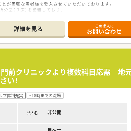
とが困難な患者様を受入させていただいております。
析分室（３床）を設置しており、
けることができるほか、
治療が受けられるよう送迎サービスを実施しています。
この求人に
入れも行っております。
詳細を見る
お問い合わせ
円≫ 門前クリニックより複数科目応需 
さい！
ルプ体制充実
~18時までの職場
非公開
法人名
月～土