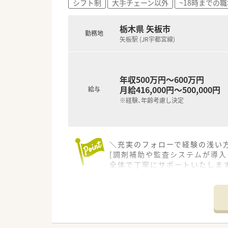
シフト制
大手チェーン以外
~18時までの職
栃木県 矢板市
勤務地
矢板駅 (JR宇都宮線)
年収500万円～600万円
月給416,000円～500,000円
給与
※経験、年齢考慮し決定
＼充実のフォローで経験の浅い方
[調剤補助や監査システムが導
全体で丁寧にサポートいたします
＊------------------------------
【店舗情報と応需状況について】
■内科や循環器科などの処方箋を
■最寄り駅から車で5分ほどの
■医薬品の採用品目数は約120