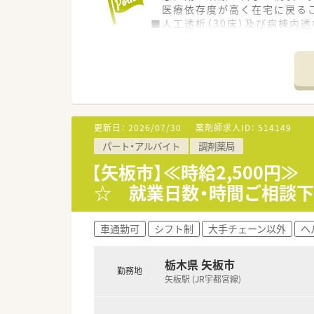
医療依存度が高く在宅に戻るこ
■人工透析（30床）及び病棟内透
入院療養を行いながら透析を受
外来通院の方にも安心して透析
■腹膜透析の入院患者様の受け
更新日：
2026/07/30
薬剤師求人ID：
514149
パート・アルバイト
調剤薬局
【矢板市】≪時給2,500
☆ 就業日数・時間ご相談下
車通勤可
シフト制
大手チェーン以外
ヘ
栃木県 矢板市
勤務地
矢板駅 (JR宇都宮線)