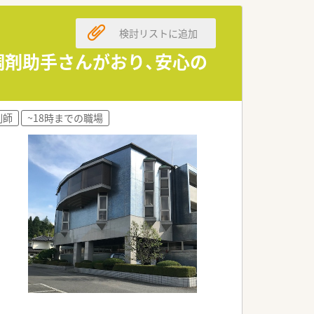
す。
検討リストに追加
す。
す。
調剤助手さんがおり、安心の
ます。
剤師
~18時までの職場
います。
ます。
です。
ます。