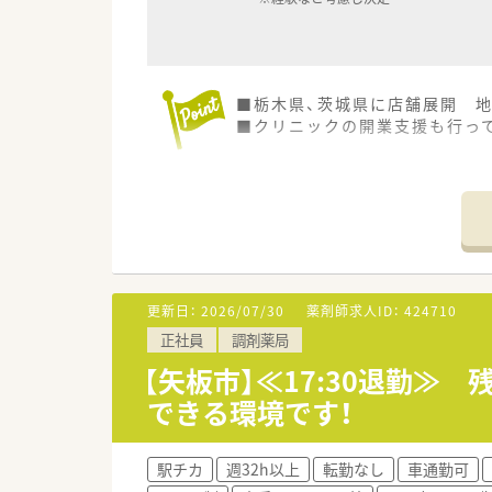
■栃木県、茨城県に店舗展開 
■クリニックの開業支援も行っ
更新日：
2026/07/30
薬剤師求人ID：
424710
正社員
調剤薬局
【矢板市】≪17:30退勤
できる環境です！
駅チカ
週32h以上
転勤なし
車通勤可