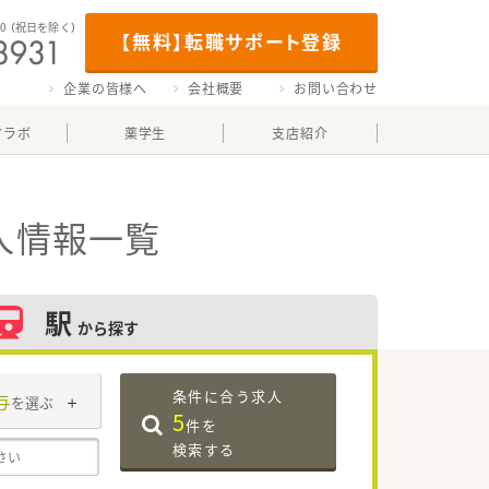
00
（祝日を除く）
【無料】転職サポート登録
企業の皆様へ
会社概要
お問い合わせ
マラボ
薬学生
支店紹介
人情報一覧
駅
から探す
条件に合う求人
与
を選ぶ
5
件を
検索する