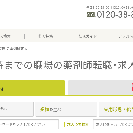
平日9：30-19：00 土日10：00-19：
人検索
求人特集
転職ガイド
ファル
職場
8時までの職場
の薬剤師転職・求
す
業種
雇用形態 / 給
矢板市
を選ぶ
求人IDで検索