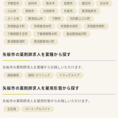
宇都宮市
足利市
栃木市
佐野市
鹿沼市
日光市
小山市
真岡市
大田原市
矢板市
那須塩原市
さくら市
那須烏山市
下野市
河内郡上三川町
芳賀郡益子町
芳賀郡茂木町
芳賀郡市貝町
芳賀郡芳賀町
下都賀郡壬生町
下都賀郡野木町
塩谷郡高根沢町
那須郡那須町
那須郡那珂川町
矢板市の薬剤師求人を業種から探す
矢板市の薬剤師求人を業種からお探しいただけます。
調剤薬局
病院・クリニック
ドラッグストア
矢板市の薬剤師求人を雇用形態から探す
矢板市の薬剤師求人を雇用形態からお探しいただけます。
正社員
パート・アルバイト