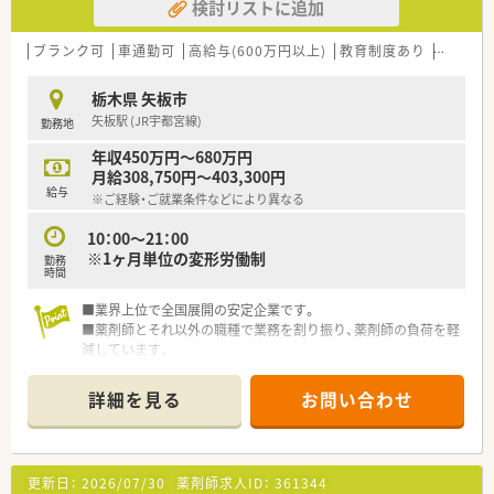
検討リストに追加
ブランク可
車通勤可
高給与(600万円以上)
教育制度あり
シフト
栃木県 矢板市
矢板駅 (JR宇都宮線)
勤務地
年収450万円～680万円
月給308,750円～403,300円
給与
※ご経験・ご就業条件などにより異なる
10：00～21：00
※1ヶ月単位の変形労働制
勤務
時間
■業界上位で全国展開の安定企業です。
■薬剤師とそれ以外の職種で業務を割り振り、薬剤師の負荷を軽
減しています。
薬剤師はレジ業務を軽減、OTCのカウンセリング販売や調剤に
集中することで
詳細を見る
お問い合わせ
専門性を十分に発揮することができます。
更新日：
2026/07/30
薬剤師求人ID：
361344