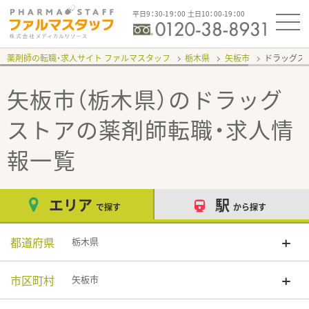
平日9：30-19：00 土日10：00-19：00
薬剤師の転職・求人サイト ファルマスタッフ
栃木県
矢板市
ドラッグス
矢板市（栃木県）のドラッグ
ストア
の薬剤師転職・求人情
報一覧
エリア
駅
で探す
から探す
都道府県
栃木県
市区町村
矢板市