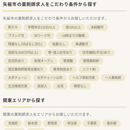
矢板市の薬剤師求人をこだわり条件から探す
矢板市の薬剤師求人をこだわり条件からお探しいただけます。
駅チカ
年間休日120日以上
週32h以上
未経験可
ブランク可
Ｗワーク可
~18時までの職場
残業なし(ほぼなし含む)
転勤なし
車通勤可
高給与(600万円以上)
寮・借上社宅あり
住宅補助(手当)あり
託児所あり
新規オープン
管理職
管理薬剤師
認定薬剤師取得支援あり
教育制度あり
シフト制
大手チェーン
大手チェーン以外
ヘルプ体制充実
一人薬剤師
生活環境充実
高収入
在宅
積雪なし
関東エリアから探す
関東の薬剤師求人をエリアからお探しいただけます。
茨城県
栃木県
群馬県
埼玉県
千葉県
東京都