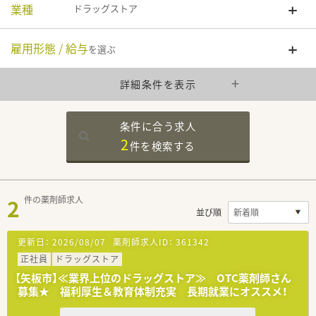
業種
ドラッグストア
雇用形態 / 給与
を選ぶ
詳細条件を表示
条件に合う求人
2
件を
検索する
2
件の薬剤師求人
並び順
更新日：
2026/08/07
薬剤師求人ID：
361342
正社員
ドラッグストア
【矢板市】≪業界上位のドラッグストア≫ OTC薬剤師さん
募集★ 福利厚生＆教育体制充実 長期就業にオススメ！