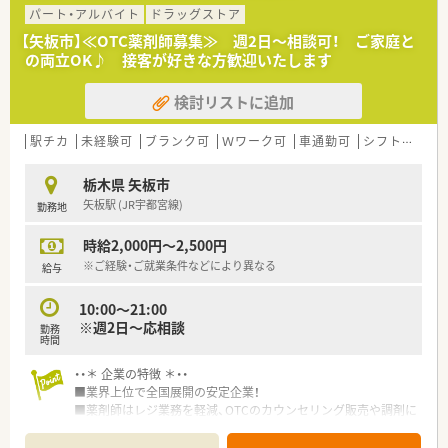
パート・アルバイト
ドラッグストア
【矢板市】≪OTC薬剤師募集≫ 週2日～相談可！ ご家庭と
の両立OK♪ 接客が好きな方歓迎いたします
検討リストに追加
駅チカ
未経験可
ブランク可
Ｗワーク可
車通勤可
シフト制
栃木県 矢板市
矢板駅 (JR宇都宮線)
勤務地
時給2,000円～2,500円
※ご経験・ご就業条件などにより異なる
給与
10:00～21:00
※週2日～応相談
勤務
時間
・・＊ 企業の特徴 ＊・・
■業界上位で全国展開の安定企業！
■薬剤師はレジ業務を軽減、OTCのカウンセリング販売や調剤に
集中することで
専門性を十分に発揮することができます。