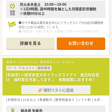
月火水木金土 10:00～19:00
※1日8時間、週40時間を軸とした月間変形労働制
勤務
※休憩60分以上
時間
■カワチ薬品は東日本を中心にドラッグストア355店（内調剤併
設型132店）を展開しています。
■「顧客第一主義」を掲げ、お客様に必要とされる店舗を追究し
ており品揃え数も業界随一です。
■薬剤師の募集にあたって、自宅通勤のエリア社員と転居を伴う
詳細を見る
お問い合わせ
異動があるナショナル社員の2コースに分かれています。
■勤務薬剤師だけでなく、薬局長や管理職、幹部候補としてのキ
ャリアビジョンも描ける環境です。
■調剤併設店舗でのご勤務の場合、薬剤師は調剤投薬業務が中心
更新日：
2026/07/30
薬剤師求人ID：
418874
となります。
■「地域の人々の健康を支えたい」という思いを大事にされてい
パート・アルバイト
調剤薬局
る方、ぜひご応募ください。
【矢板市】≪経営安定大手ドラッグストア≫ 総合科目受
け 福利厚生充実してます♪ 長期就業におすすめ！
検討リストに追加
年間休日120日以上
車通勤可
教育制度あり
シフト制
大手チェーン
栃木県 矢板市