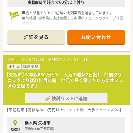
実働8時間超えで60分以上付与
■栃木県北エリアに2店舗の調剤薬局を運営しています。
■茨城県、栃木県に店舗展開する中規模チェーンのグループ企業
です。
詳細を見る
お問い合わせ
更新日：
2026/07/30
薬剤師求人ID：
514138
正社員
調剤薬局
【矢板市】≪年収650万円≫ 人気の週休2日制！ 門前クリ
ニックより複数科目応需 地元で長く働きたい方にオスス
メの薬局です♪
検討リストに追加
車通勤可
高給与(600万円以上)
シフト制
大手チェーン以外
~18
栃木県 矢板市
矢板駅 (JR宇都宮線)
勤務地