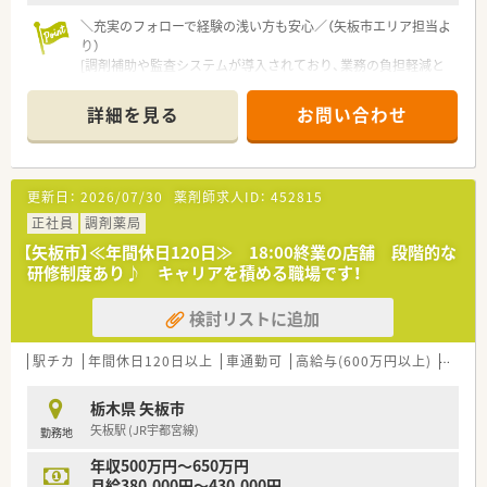
＼充実のフォローで経験の浅い方も安心／（矢板市エリア担当よ
り）
[調剤補助や監査システムが導入されており、業務の負担軽減と
過誤防止に注力しています。経験の浅い方やブランクのある方
も、店舗全体で丁寧にサポートいたします。]
詳細を見る
お問い合わせ
＊------------------------------------------＊
【店舗情報と応需状況について】
■内科や循環器科などの処方箋を門前クリニックから主に1日
60枚から70枚ほど応需しています。
更新日：
2026/07/30
薬剤師求人ID：
452815
■最寄り駅から車で5分ほどの場所に位置しており、近隣医療機
関の施設調剤にも対応しています。
正社員
調剤薬局
■医薬品の採用品目数は約1200品目と幅広く、一包化の処方や
【矢板市】≪年間休日120日≫ 18:00終業の店舗 段階的な
剤数が多い特徴があります。
研修制度あり♪ キャリアを積める職場です！
【募集背景と求める人物像について】
検討リストに追加
■今回は地域でニーズが高まる店舗での体制強化および今後の
定年退職を見据えた定期採用です。
■周囲のスタッフと協調性を持ちながら、チームワークを重視し
駅チカ
年間休日120日以上
車通勤可
高給与(600万円以上)
寮・借
て業務に取り組める方を求めます。
■若手で管理薬剤師に挑戦したい方や、急な欠員時のヘルプ対応
栃木県 矢板市
なども柔軟にできる方は歓迎です。
矢板駅 (JR宇都宮線)
勤務地
【法人特徴について】
年収500万円～650万円
■栃木県や茨城県を中心に複数の調剤薬局を展開しておりドク
月給380,000円～430,000円