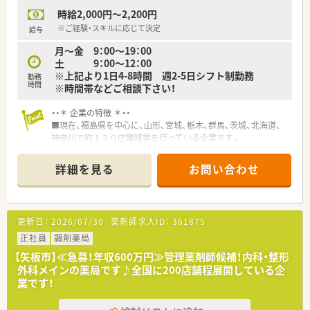
制度や産休・育休の取得実績もございます。
時給2,000円～2,200円
※ご経験・スキルに応じて決定
給与
月～金 9：00～19：00
土 9：00～12：00
※上記より1日4-8時間 週2-5日シフト制勤務
勤務
時間
※時間帯などご相談下さい！
・・＊ 企業の特徴 ＊・・
■現在、福島県を中心に、山形、宮城、栃木、群馬、茨城、北海道、
神奈川で約１２０店舗経営を行っている企業です。
■在宅医療の拡充、過疎地域医療への貢献、そして薬剤師研修の
充実により人材育成を推し進め、地域医療に貢献していきたいと
詳細を見る
お問い合わせ
考えています。
更新日：
2026/07/30
薬剤師求人ID：
361875
正社員
調剤薬局
【矢板市】≪急募！年収600万円≫管理薬剤師候補！内科・整形
外科メインの薬局です♪全国に200店舗程展開している企
業です！