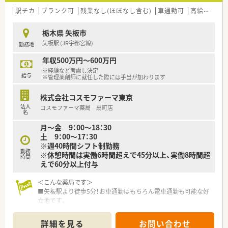
駅チカ
ブランク可
残業なし(ほぼなし含む)
車通勤可
高給与(600万円以上)
栃木県 矢板市
矢板駅 (JR宇都宮線)
勤務地
年収500万円～600万円
※経験など考慮し決定
給与
※管理薬剤師に就任した際には手当が加わります
株式会社コスモファーマ東京
法人
コスモファーマ薬局 扇町店
名
月～金 9：00～18：30
土 9：00～17：30
※週40時間シフト制勤務
勤務
※休憩時間は実働6時間超えで45分以上、実働8時間超
時間
えで60分以上付与
＜こんな薬局です＞
■矢板駅より徒歩5分！お車通勤はもちろん電車通勤も可能な好
立地です。
■耳鼻科医院の門前で、1日の処方枚数は30～40枚程度です。
■薬剤師1名体制ですが、調剤事務の方が2名在籍しておりサポ
詳細を見る
お問い合わせ