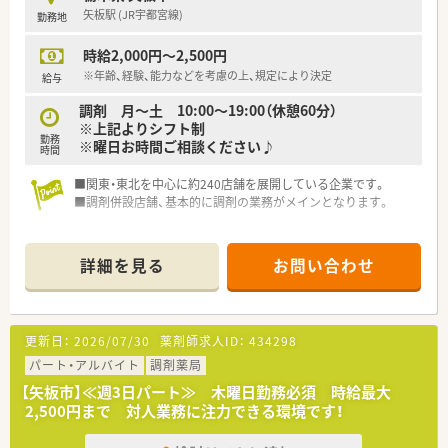
矢板駅 (JR宇都宮線)
勤務地
時給2,000円～2,500円
※年齢、経験、能力などを考慮の上、規定により決定
給与
調剤 月～土 10:00～19:00（休憩60分）
※上記よりシフト制
勤務
※曜日お時間ご相談ください♪
時間
■関東・東北を中心に約240店舗を展開している企業です。
■調剤併設店舗、基本的に調剤の業務がメインとなります。
詳細を見る
お問い合わせ
更新日：
2026/07/30
薬剤師求人ID：
434298
パート・アルバイト
調剤薬局
【矢板市】≪週3日パート≫ 木曜日勤務必須 時給最大
2,500円まで 対人業務に注力できる環境です！