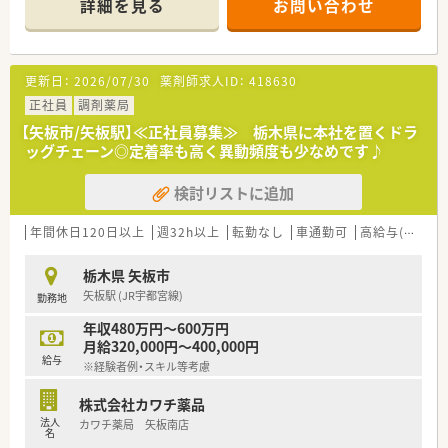
詳細を見る
お問い合わせ
当、現場でのスペシャリストなど社員一人ひとりが描くキャリア
考えています。
プランに合わせた働き方も提案可能です。
更新日：
2026/07/30
薬剤師求人ID：
418630
正社員
調剤薬局
【矢板市/矢板駅】≪正社員募集≫ 栃木県に本社を置くドラ
ッグチェーン◎定着率も高く異動頻度も少なめです♪
検討リストに追加
年間休日120日以上
週32h以上
転勤なし
車通勤可
高給与(600万円以上)
栃木県 矢板市
矢板駅 (JR宇都宮線)
勤務地
年収480万円～600万円
月給320,000円～400,000円
給与
※経験者例・スキル等考慮
株式会社カワチ薬品
法人
カワチ薬局 矢板南店
名