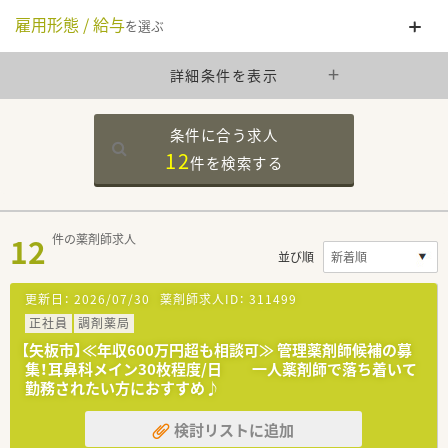
雇用形態 / 給与
を選ぶ
詳細条件を表示
条件に合う求人
12
件を
検索する
12
件の薬剤師求人
並び順
更新日：
2026/07/30
薬剤師求人ID：
311499
正社員
調剤薬局
【矢板市】≪年収600万円超も相談可≫ 管理薬剤師候補の募
集！耳鼻科メイン30枚程度/日 一人薬剤師で落ち着いて
勤務されたい方におすすめ♪
検討リストに追加