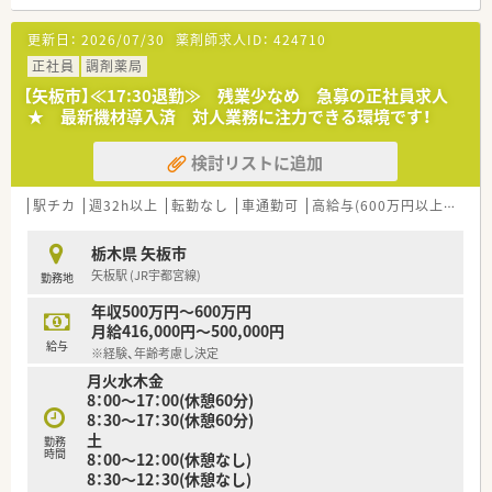
更新日：
2026/07/30
薬剤師求人ID：
424710
正社員
調剤薬局
【矢板市】≪17:30退勤≫ 残業少なめ 急募の正社員求人
★ 最新機材導入済 対人業務に注力できる環境です！
検討リストに追加
駅チカ
週32h以上
転勤なし
車通勤可
高給与(600万円以上)
認定
栃木県 矢板市
矢板駅 (JR宇都宮線)
勤務地
年収500万円～600万円
月給416,000円～500,000円
給与
※経験、年齢考慮し決定
月火水木金
8：00～17：00(休憩60分)
8：30～17：30(休憩60分)
土
勤務
時間
8：00～12：00(休憩なし)
8：30～12：30(休憩なし)