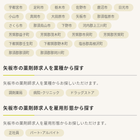
宇都宮市
足利市
栃木市
佐野市
鹿沼市
日光市
小山市
真岡市
大田原市
矢板市
那須塩原市
さくら市
那須烏山市
下野市
河内郡上三川町
芳賀郡益子町
芳賀郡茂木町
芳賀郡市貝町
芳賀郡芳賀町
下都賀郡壬生町
下都賀郡野木町
塩谷郡高根沢町
那須郡那須町
那須郡那珂川町
矢板市の薬剤師求人を業種から探す
矢板市の薬剤師求人を業種からお探しいただけます。
調剤薬局
病院・クリニック
ドラッグストア
矢板市の薬剤師求人を雇用形態から探す
矢板市の薬剤師求人を雇用形態からお探しいただけます。
正社員
パート・アルバイト