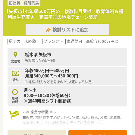
<こんな方へおススメ>
正社員
調剤薬局
■薬局での勤務以外に「経営」「人事」にも興味があり、チャンス
【矢板市】≪年収600万円≫ 複数科目受け 教育体制＆福
を求めている方、また今までの経験を活かして会社へ貢献したい
利厚生充実★ 定着率◎の地場チェーン薬局
方
■異動なく腰を据えて勤務を行う事が可能です。患者様と関係
検討リストに追加
性を構築し「かかりつけ薬剤師」として活躍したい方
■福利厚生の充実した会社で仕事とプライベートの両立した生
活を送りたい方
駅チカ
未経験可
ブランク可
車通勤可
高給与(600万円以上)
寮・
<こんな企業です>
栃木県 矢板市
■福島県郡山市に本社を構え、東北エリアを中心に全国190店舗
矢板駅 (JR宇都宮線)
勤務地
以上を展開しております。エリア制度も採用しており全国転勤
から転居なしの自宅通勤までご希望に合わせた勤務エリアの選
年収480万円～600万円
択が可能です。
月給340,000円～430,000円
■調剤薬局運営の他、医薬品卸業、デイサービス、ショートステ
給与
※経験、能力などを考慮の上、規定により決定
イ、特別養護老人ホーム、介護付き有料老人ホームの運営も行
い、医療・福祉のトータルサポートを目指しております。
月～土
■「地域包括ケア」を重要なテーマとし、在宅医療や多職種連携
9：00～18：30（休憩60分）
勤務
といった先進的な課題に目を向け、未来型の薬剤師育成を目指し
※週40時間シフト制勤務
時間
ています。
■勤務シフトは本社一括で作成しております。希望休100％承認
・・＊ 企業の特徴 ＊・・
を目指して近隣店舗からの応援等を必要に応じて調整を行いま
■現在、福島県を中心に、山形、宮城、栃木、群馬、茨城、北海道、
す。周囲に気兼ねなく取得できる嬉しい制度です。
神奈川で約１２０店舗経営を行っている企業です。
■入社当初は薬局にて薬剤師としての基礎を学んでいただく事
■在宅医療の拡充、過疎地域医療への貢献、そして薬剤師研修の
からスタートいたします。ゆくゆくは将来の幹部候補、人事担
充実により人材育成を推し進め、地域医療に貢献していきたいと