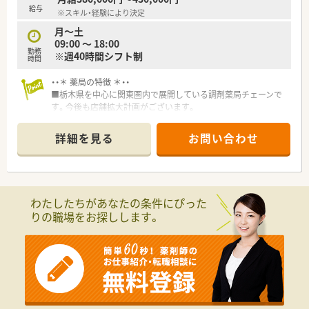
ターとの良好な関係を築いています。
給与
※スキル・経験により決定
■クリニックの開業支援事業を行うなど、調剤業務に留まらない
多角的な事業展開が強みです。
月～土
■在留外国人の方向けの健康相談やネットショッピングなどの
09:00 ～ 18:00
勤務
新規事業にも積極的に挑戦しています。
※週40時間シフト制
時間
【こんな方が活躍中】
・・＊ 薬局の特徴 ＊・・
■ラウンダーから扶養内で働くパートの方まで、多様な働き方を
■栃木県を中心に関東圏内で展開している調剤薬局チェーンで
選ぶスタッフが多数在籍しています。
す。今後も店舗拡大計画がございます。
■それぞれの特性や得意分野を活かしながら、一人ひとりが個性
■調剤薬局の運営だけにとどまらず、医療施設及び医療モールの
を発揮して生き生きと働く職場です。
企画・出店や医療コンサルティングなど幅広く事業展開していま
詳細を見る
お問い合わせ
■産休や育休から復帰したスタッフも多く、お互いの状況を理解
す。
し協力し合う風土が根付いています。
■アプリ開発の新事業も予定しており、継続的な成長が見込めま
す。
■薬剤師の習熟度や職責によって研修内容を細かく分類。プロ
の講師に依頼し、少人数参加型の研修を行っています。
わたしたちがあなたの条件にぴった
■社会人として必要なマナーや調剤薬局の基本業務を学ぶ研修
りの職場をお探しします。
をはじめとして、より高いレベルでの仕事が行えるようなスキル
アップ研修、薬局長・管理薬剤師のための育成研修など様々なカ
リキュラムを用意しています。
■グループ薬局の強みを活かし、誰もがお休みをとりやすい環境
作りを推進しています。
■住宅手当や育児制度など、福利厚生が充実しています。
■地域のかかりつけ薬局としての役割を明確に果たしていきた
いと考えている企業です。