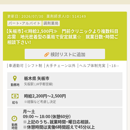
更新日：
2026/07/30
薬剤師求人ID：
514149
パート・アルバイト
調剤薬局
【矢板市】≪時給2,500円≫ 門前クリニックより複数科目
応需 地元密着型の薬局で安定就業☆ 就業日数・時間ご
相談下さい！
検討リストに追加
車通勤可
シフト制
大手チェーン以外
ヘルプ体制充実
~18時までの職場
栃木県 矢板市
矢板駅 (JR宇都宮線)
勤務地
時給2,200円～2,500円
※経験など考慮し決定
給与
月～土
09:00 ～ 18:00（休憩60分）
※上記のうち、就業時間・曜日応相談。
勤務
※休憩時間は実働6時間超えで45分以上
時間