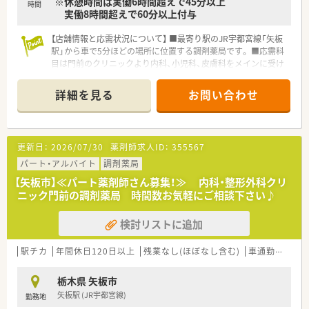
※休憩時間は実働6時間超えで45分以上
■幅広い医療分野で充実したキャリアが積めます。「地域包括ケ
時間
実働8時間超えで60分以上付与
ア」を重要なテーマとしており、在宅医療や多職種連携にも携わ
れます。
【店舗情報と応需状況について】 ■最寄り駅のJR宇都宮線「矢板
駅」から車で5分ほどの場所に位置する調剤薬局です。 ■応需科
目は門前のクリニックより内科、小児科、皮膚科をメインに受け
付けています。 ■処方箋は1日平均100枚程度で、薬剤師は常時3
名体制、事務は3名体制で運営しています。
詳細を見る
お問い合わせ
【募集背景と求める人物像について】 ■今回は、体制強化と将来
的な店舗運営を見据えた薬剤師の欠員補充のための募集です。
■人物重視の採用方針で、周囲と協力して円滑に業務遂行できる
更新日：
2026/07/30
薬剤師求人ID：
355567
方を歓迎しています。 ■調剤業務の経験があり、協調性を持って
明るく対応できる方のご応募をお待ちしてます。
パート・アルバイト
調剤薬局
【矢板市】≪パート薬剤師さん募集！≫ 内科・整形外科クリ
【法人特徴について】 ■栃木県を基盤に北関東エリアで27店舗の
ニック門前の調剤薬局 時間数お気軽にご相談下さい♪
調剤薬局をクリニック門前中心に展開中です。 ■調剤事業のほ
か、レセコンや電子カルテ販売、医療機器販売、新規開業コンサ
検討リストに追加
ルも手掛けています。 ■調剤事業以外にも複数の収益基盤があ
り、メガソーラー事業にも参画し安定した経営を続けています。
駅チカ
年間休日120日以上
残業なし(ほぼなし含む)
車通勤可
高給
【求人情報について】 ■正社員の勤務薬剤師として、ご経験やス
キルを考慮し年収450万円～600万円を想定しています。 ■昇給
栃木県 矢板市
は年1回4月に実施され、賞与は年2回7月と12月に支給される給
矢板駅 (JR宇都宮線)
勤務地
与体系となっています。 ■各種社会保険を完備しており、退職金