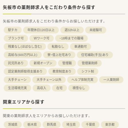
矢板市の薬剤師求人をこだわり条件から探す
矢板市の薬剤師求人をこだわり条件からお探しいただけます。
駅チカ
年間休日120日以上
週32h以上
未経験可
ブランク可
Ｗワーク可
~18時までの職場
残業なし(ほぼなし含む)
転勤なし
車通勤可
高給与(600万円以上)
寮・借上社宅あり
住宅補助(手当)あり
託児所あり
新規オープン
管理職
管理薬剤師
認定薬剤師取得支援あり
教育制度あり
シフト制
大手チェーン
大手チェーン以外
ヘルプ体制充実
一人薬剤師
生活環境充実
高収入
在宅
積雪なし
関東エリアから探す
関東の薬剤師求人をエリアからお探しいただけます。
茨城県
栃木県
群馬県
埼玉県
千葉県
東京都