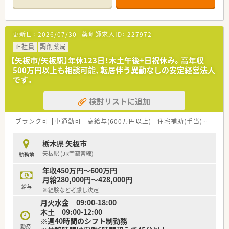
ートしてくださいます。
■矢板駅から北東に進んでいただくと見えてくるピンクの看板
が目印です。
■隣接している医院は長年続いている地元の町医者でアットホ
更新日：
2026/07/30
薬剤師求人ID：
227972
ームな雰囲気が感じられます。
正社員
調剤薬局
＜長く働ける仕組みづくりを行っています＞
【矢板市/矢板駅】年休123日！木土午後+日祝休み。高年収
■会社として、希望休・有給休暇をきちんと取得できる仕組みづ
500万円以上も相談可能、転居伴う異動なしの安定経営法人
くりを行っています。
です。
■産休・育休の取得実績多数アリ。結婚に伴う転居に際しても、
退職することなく続けている方が多くいらっしゃいます。
検討リストに追加
＜充実の研修制度◎資格補助アリ！＞
■社員全体研修、新入社員研修、フォロー研修、年次毎研修、海外
ブランク可
車通勤可
高給与(600万円以上)
住宅補助(手当)あり
認
研修などキャリアに応じて充実の研修制度がございます。
■定期勉強会も開催しており、各種学会への参加も可能。キャリ
栃木県 矢板市
ア志向の方にオススメです。
矢板駅 (JR宇都宮線)
勤務地
■認定薬剤師取得を推進しており、取得される場合には会社から
補助が出ます。
年収450万円～600万円
月給280,000円～428,000円
＜こんな会社です＞
給与
※経験など考慮し決定
■福島県を中心に、山形県、宮城県、栃木県、群馬県、茨城県、北海
月火水金 09:00-18:00
道、神奈川県にて約200店舗の調剤薬局を運営しています。
木土 09:00-12:00
■調剤薬局以外にも介護施設の運営を行うなど、幅広い分野から
※週40時間のシフト制勤務
地域医療・福祉を支えています。
勤務