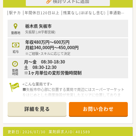
検討リストに追加
駅チカ
年間休日120日以上
残業なし(ほぼなし含む)
車通勤可
高給
栃木県 矢板市
矢板駅 (JR宇都宮線)
勤務地
年収480万円～600万円
月給340,000円～450,000円
給与
※ご経験・スキルに応じて決定
月～金 08:30-18:30
土 08:30-12:30
勤務
※1ヶ月単位の変形労働時間制
時間
<こんな薬局です>
■矢板市中心部に位置する薬局で周辺にはスーパーマーケット
をはじめとした商業施設が充実したエリアに位置しておりま
す。
■OTCをはじめ自社ブランドの健康食品も充実して取り揃えて
詳細を見る
お問い合わせ
おり定期的に購入される患者様も多い店舗です。
■内科処方が70％を占め中でも漢方処方は比較的多く、興味を
お持ちの方は経験となる環境です。
■30代～50代のスタッフが活躍している職場です。
更新日：
2026/07/30
薬剤師求人ID：
401589