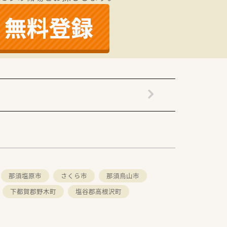
那須塩原市
さくら市
那須烏山市
下都賀郡野木町
塩谷郡高根沢町