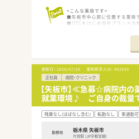
<こんな薬局です>
■矢板市中心部に位置する薬局
■OTCをはじめ自社ブランド
■内科処方が70％を占め中でも
■30代～50代のスタッフが活
<こんな方へおススメ>
■薬局での勤務以外に「経営」「
■異動なく腰を据えて勤務を行
■福利厚生の充実した会社で仕
更新日：
2026/07/30
薬剤師求人ID：
482930
正社員
病院・クリニック
<こんな企業です>
■福島県郡山市に本社を構え、
【矢板市】≪急募☆病院内の
なしの自宅通勤までご希望に合
就業環境♪ ご自身の裁量
■調剤薬局運営の他、医薬品卸業
祉のトータルサポートを目指し
■「地域包括ケア」を重要なテ
残業なし(ほぼなし含む)
転勤なし
車通勤可
す。
■勤務シフトは本社一括で作成
囲に気兼ねなく取得できる嬉し
栃木県 矢板市
勤務地
■入社当初は薬局にて薬剤師と
片岡駅 (JR宇都宮線)