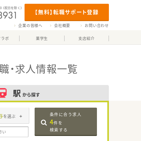
00
（祝日を除く）
【無料】転職サポート登録
企業の皆様へ
会社概要
お問い合わせ
マラボ
薬学生
支店紹介
職・求人情報一覧
駅
から探す
条件に合う求人
与
を選ぶ
4
件を
検索する