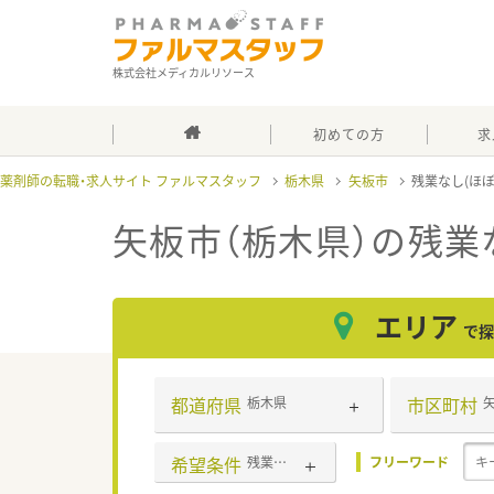
株式会社メディカルリソース
初めての方
求
薬剤師の転職・求人サイト ファルマスタッフ
栃木県
矢板市
残業なし(ほ
矢板市（栃木県）の残業
エリア
で探
都道府県
市区町村
栃木県
希望条件
残業なし(ほぼなし含む)
フリーワード