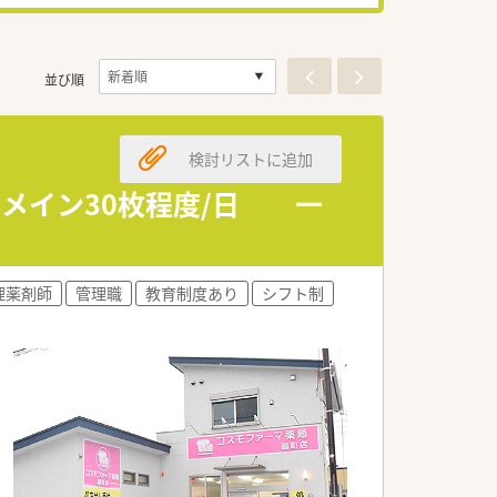
並び順
検討リストに追加
科メイン30枚程度/日 一
理薬剤師
管理職
教育制度あり
シフト制