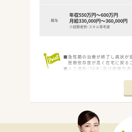
のスペシャリストなど社員一人
年収550万円～600万円
月給330,000円～360,000円
給与
※経験者例・スキル等考慮
■急性期の治療が終了し病状が
医療依存度が高く在宅に戻るこ
■人工透析（30床）及び病棟内透
入院療養を行いながら透析を受
外来通院の方にも安心して透析
■腹膜透析の入院患者様の受け