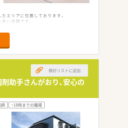
したエリアに位置しております。
も多い店舗です。
す。
経験を活かして会社へ貢献したい方
として活躍したい方
検討リストに追加
リア制度も採用しており全国転勤から転居
調剤助手さんがおり、安心の
き有料老人ホームの運営も行い、医療・福
け、未来型の薬剤師育成を目指していま
剤師
~18時までの職場
援等を必要に応じて調整を行います。周
くは将来の幹部候補、人事担当、現場で