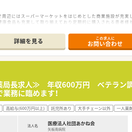
で周辺にはスーパーマーケットをはじめとした商業施設が充実
の健康食品も充実して取り揃えており定期的に購入される患者様
漢方処方は比較的多く、興味をお持ちの方は経験となる環境で
躍している職場です。
この求人に
詳細を見る
お問い合わせ
人事」にも興味があり、チャンスを求めている方、また今までの
う事が可能です。患者様と関係性を構築し「かかりつけ薬剤師」
事とプライベートの両立した生活を送りたい方
東北エリアを中心に全国190店舗以上を展開しております。エ
薬局長求人≫ 年収600万円 ベテラン
わせた勤務エリアの選択が可能です。
で業務に臨めます！
、デイサービス、ショートステイ、特別養護老人ホーム、介護付
ております。
ーマとし、在宅医療や多職種連携といった先進的な課題に目を向
高給与(600万円以上)
託児所あり
大手チェーン以外
一人薬
しております。希望休100％承認を目指して近隣店舗からの応
い制度です。
医療法人社団あかね会
法人名
しての基礎を学んでいただく事からスタートいたします。ゆくゆ
矢板南病院