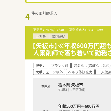
件の薬剤師求人
4
更新日：
2026/07/30
薬剤師求人ID：
311499
正社員
調剤薬局
【矢板市】≪年収600万円
人薬剤師で落ち着いて勤務
駅チカ
ブランク可
残業なし(ほぼなし含む)
大手チェーン以外
ヘルプ体制充実
一人薬
栃木県 矢板市
勤務地
矢板駅 (JR宇都宮線)
年収500万円～600万円