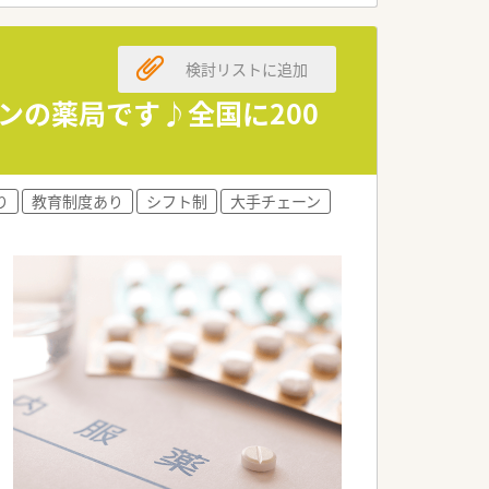
検討リストに追加
ンの薬局です♪全国に200
り
教育制度あり
シフト制
大手チェーン