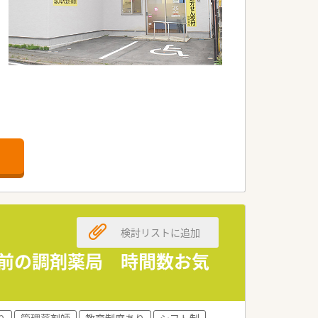
が多くいらっしゃいます。
検討リストに追加
実の研修制度がございます。
門前の調剤薬局 時間数お気
り
管理薬剤師
教育制度あり
シフト制