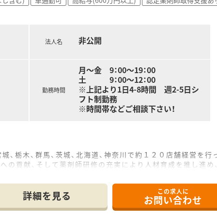
県、栃木県、群馬県、茨城県、北海道、神奈川県にて約200店舗
運営を行うなど、幅広い分野から地域医療・福祉を支えています
ャリアが積めます。「地域包括ケア」を重要なテーマとしており
非公開
法人名
月～金 9：00～19：00
土 9：00～12：00
※上記より1日4-8時間 週2-5日シ
勤務時間
フト制勤務
※時間帯などご相談下さい！
宮城、栃木、群馬、茨城、北海道、神奈川で約１２０店舗経営を行
療への貢献、そして薬剤師研修の充実により人材育成を推し進め
この求人に
詳細を見る
お問い合わせ