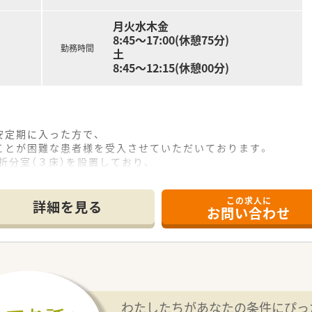
ひとりが描くキャリアプランに合わせた働き方も提案可能です
月火水木金
8:45～17:00(休憩75分)
勤務時間
土
8:45～12:15(休憩00分)
安定期に入った方で、
とが困難な患者様を受入させていただいております。
析分室（３床）を設置しており、
けることができるほか、
治療が受けられるよう送迎サービスを実施しています。
この求人に
入れも行っております。
詳細を見る
お問い合わせ
わたしたちがあなたの条件にぴっ