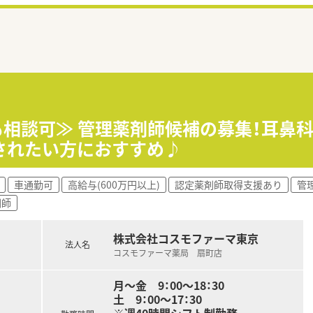
超も相談可≫ 管理薬剤師候補の募集！耳鼻
されたい方におすすめ♪
車通勤可
高給与(600万円以上)
認定薬剤師取得支援あり
管
剤師
株式会社コスモファーマ東京
法人名
コスモファーマ薬局 扇町店
月～金 9：00～18：30
土 9：00～17：30