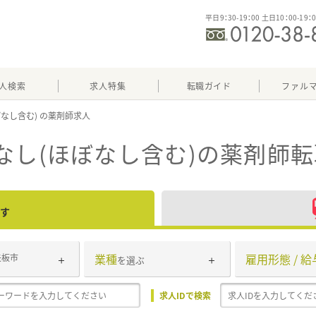
平日9：30-19：00 土日10：00-19：
人検索
求人特集
転職ガイド
ファル
ぼなし含む)
なし(ほぼなし含む)
の薬剤師転
す
業種
雇用形態 / 給
矢板市
を選ぶ
求人IDで検索