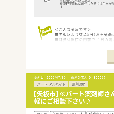
※経験など考慮し決定
給与
※管理薬剤師に就任した際には手当が
す
＜こんな薬局です＞
■矢板駅より徒歩5分！お車通勤
■耳鼻科医院の門前で、1日の処
■薬剤師1名体制ですが、調剤事
■矢板駅から北東に進んでいた
■隣接している医院は長年続い
＜長く働ける仕組みづくりを行
■会社として、希望休・有給休
■産休・育休の取得実績多数ア
更新日：
2026/07/30
薬剤師求人ID：
355567
パート・アルバイト
調剤薬局
＜充実の研修制度◎資格補助アリ
■社員全体研修、新入社員研修、
【矢板市】≪パート薬剤師さ
■定期勉強会も開催しており、
軽にご相談下さい♪
■認定薬剤師取得を推進してお
＜こんな会社です＞
駅チカ
年間休日120日以上
残業なし(ほぼ