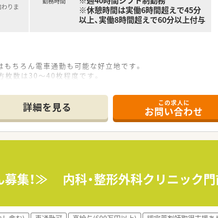
※週40時間シフト制勤務
勤務時間
加わりま
※休憩時間は実働6時間超えで45分
以上、実働8時間超えで60分以上付与
はもちろん電車通勤も可能な好立地です。
方枚数は30～40枚程度です。
務の方が2名在籍しておりサポートしてくださいます。
だくと見えてくるピンクの看板が目印です。
この求人に
ている地元の町医者でアットホームな雰囲気が感じられます。
詳細を見る
お問い合わせ
っています＞
暇をきちんと取得できる仕組みづくりを行っています。
リ。結婚に伴う転居に際しても、退職することなく続けている方
！＞
フォロー研修、年次毎研修、海外研修などキャリアに応じて充
ん募集！≫ 内科・整形外科クリニック
各種学会への参加も可能。キャリア志向の方にオススメです。
り、取得される場合には会社から補助が出ます。
なし含む)
車通勤可
高給与(600万円以上)
認定薬剤師取得支援あ