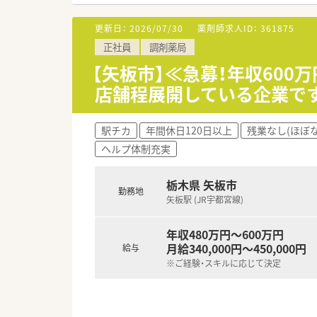
更新日：
2026/07/30
薬剤師求人ID：
361875
正社員
調剤薬局
【矢板市】≪急募！年収600
店舗程展開している企業です
駅チカ
年間休日120日以上
残業なし(ほぼ
ヘルプ体制充実
栃木県 矢板市
勤務地
矢板駅 (JR宇都宮線)
年収480万円～600万円
月給340,000円～450,000円
給与
※ご経験・スキルに応じて決定