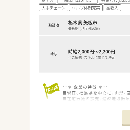
■福島県を中心に、山形県、宮城
大手チェーン
ヘルプ体制充実
高収入
■調剤薬局以外にも介護施設の
■幅広い医療分野で充実したキ
栃木県 矢板市
勤務地
矢板駅 (JR宇都宮線)
時給2,000円～2,200円
給与
※ご経験・スキルに応じて決定
・・＊ 企業の特徴 ＊・・
■現在、福島県を中心に、山形、
■在宅医療の拡充、過疎地域医
います。