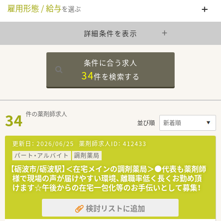
雇用形態 / 給与
を選ぶ
詳細条件を表示
条件に合う求人
34
件を
検索する
34
件の薬剤師求人
並び順
更新日：
2026/06/25
薬剤師求人ID：
412433
パート・アルバイト
調剤薬局
【砺波市/砺波駅】＜在宅メインの調剤薬局＞●代表も薬剤師
様で現場の声が届けやすい環境、離職率低く長くお勤め頂
けます☆午後からの在宅一包化等のお手伝いとして募集！
検討リストに追加