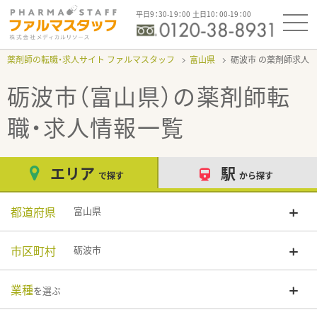
平日9：30-19：00 土日10：00-19：00
薬剤師の転職・求人サイト ファルマスタッフ
富山県
砺波市
砺波市（富山県）
の薬剤師転
職・求人情報一覧
エリア
駅
で探す
から探す
都道府県
富山県
市区町村
砺波市
業種
を選ぶ