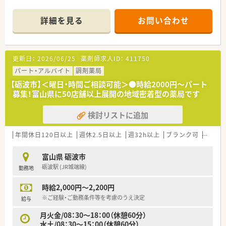
詳細を見る
お問い合わせ
更新日：
2026/06/25
薬剤師求人ID：
411750
パート・アルバイト
調剤薬局
【砺波市】＜曜日・時間ご相談可能＞●時給2000円～パート
募集！富山県に50店舗以上展開の地域密着型の薬局です
検討リストに追加
年間休日120日以上
週休2.5日以上
週32h以上
ブランク可
Ｗワー
富山県 砺波市
砺波駅 (JR城端線)
勤務地
時給2,000円～2,200円
※ご経験・ご勤務条件等を考慮のうえ決定
給与
月火金/08：30～18：00（休憩60分）
水土/08：30～15：00（休憩60分）