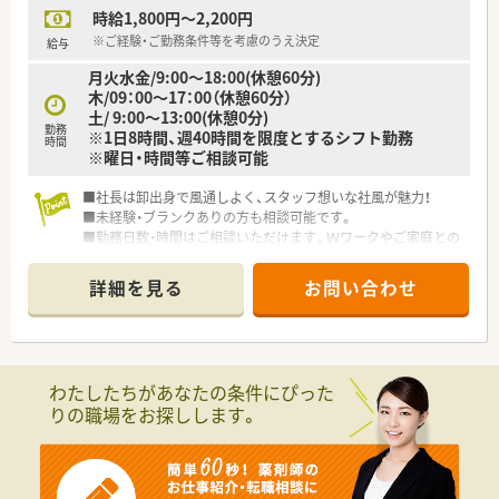
時給1,800円～2,200円
※ご経験・ご勤務条件等を考慮のうえ決定
給与
月火水金/9:00～18:00(休憩60分)
木/09：00～17：00（休憩60分）
土/ 9:00～13:00(休憩0分)
勤務
※1日8時間、週40時間を限度とするシフト勤務
時間
※曜日・時間等ご相談可能
■社長は卸出身で風通しよく、スタッフ想いな社風が魅力！
■未経験・ブランクありの方も相談可能です。
■勤務日数・時間はご相談いただけます。Ｗワークやご家庭との
ご都合に合わせて、お気軽にお問合せください。
詳細を見る
お問い合わせ
わたしたちがあなたの条件にぴった
りの職場をお探しします。