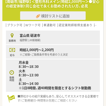
【南砺市/福野駅】＜整形外科メイン/時給2,000円～＞●安心
の経営体制！同じ会社で永くお勤めされたい方、必見
検討リストに追加
ブランク可
Ｗワーク可
車通勤可
認定薬剤師取得支援あり
教育制
富山県 砺波市
福野駅 (JR城端線)
勤務地
時給2,000円～2,200円
※ご経験・ご勤務条件等を考慮のうえ決定
給与
月水金
8：30～18：30
火木
8：30～13：00
勤務
土
時間
8：30～14：00
※1日8時間、週40時間を限度とするシフト制勤務
■弊社からの紹介実績もあり、安心してオススメできる企業様で
す！ご勤務曜日・時間等お気軽にご相談ください