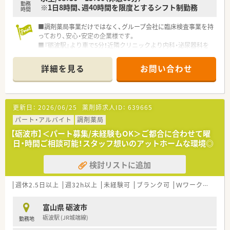
勤務
※1日8時間、週40時間を限度とするシフト制勤務
時間
■調剤薬局事業だけではなく、グループ会社に臨床検査事業を持
っており、安心・安定の企業様です。
■『砺波駅』より車で5分！近隣クリニックより内科・泌尿器科を
メインに応需しております。
■時給2,000円～のお迎えです。ご経歴・勤務条件により、2,000
詳細を見る
お問い合わせ
円以上も目指していただけます。
更新日：
2026/06/25
薬剤師求人ID：
639665
パート・アルバイト
調剤薬局
【砺波市】＜パート募集/未経験もOK＞ご都合に合わせて曜
日・時間ご相談可能！スタッフ想いのアットホームな環境◎
検討リストに追加
週休2.5日以上
週32h以上
未経験可
ブランク可
Ｗワーク可
残業
富山県 砺波市
砺波駅 (JR城端線)
勤務地