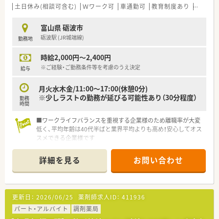
土日休み(相談可含む)
Ｗワーク可
車通勤可
教育制度あり
シフト
富山県 砺波市
砺波駅 (JR城端線)
勤務地
時給2,000円～2,400円
※ご経験・ご勤務条件等を考慮のうえ決定
給与
月火水木金/11:00～17:00(休憩0分)
※少しラストの勤務が延びる可能性あり（30分程度）
勤務
時間
■ワークライフバランスを重視する企業様のため離職率が大変
低く、平均年齢は40代半ばと業界平均よりも高め！安心してオス
スメできる企業様です
■代表も薬剤師様ですので現場の声が届きやすい環境です。長
くお勤めされたいかた必見！
詳細を見る
お問い合わせ
更新日：
2026/06/25
薬剤師求人ID：
411936
パート・アルバイト
調剤薬局