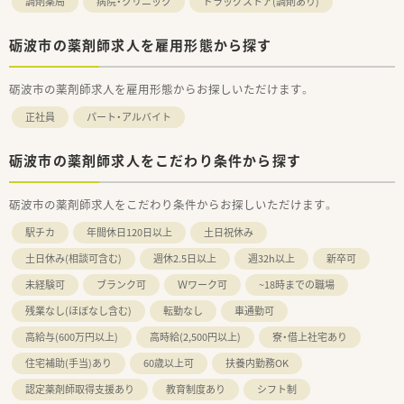
調剤薬局
病院・クリニック
ドラッグストア(調剤あり)
砺波市の薬剤師求人を雇用形態から探す
砺波市の薬剤師求人を雇用形態からお探しいただけます。
正社員
パート・アルバイト
砺波市の薬剤師求人をこだわり条件から探す
砺波市の薬剤師求人をこだわり条件からお探しいただけます。
駅チカ
年間休日120日以上
土日祝休み
土日休み(相談可含む)
週休2.5日以上
週32h以上
新卒可
未経験可
ブランク可
Ｗワーク可
~18時までの職場
残業なし(ほぼなし含む)
転勤なし
車通勤可
高給与(600万円以上)
高時給(2,500円以上)
寮・借上社宅あり
住宅補助(手当)あり
60歳以上可
扶養内勤務OK
認定薬剤師取得支援あり
教育制度あり
シフト制