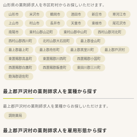
山形県の薬剤師求人を市区町村からお探しいただけます。
経験やスキルに応じて高水準の給与が提示されます。
■単身の世帯主には社宅費用を全額提供する制度があり、上限
山形市
米沢市
鶴岡市
酒田市
新庄市
寒河江市
30万円の引越し手当も支給されるため遠方からも安心です。
上山市
村山市
長井市
天童市
東根市
尾花沢市
南陽市
東村山郡山辺町
東村山郡中山町
西村山郡河北町
西村山郡西川町
北村山郡大石田町
最上郡金山町
最上郡最上町
最上郡舟形町
最上郡真室川町
最上郡戸沢村
東置賜郡高畠町
東置賜郡川西町
西置賜郡小国町
西置賜郡白鷹町
西置賜郡飯豊町
東田川郡三川町
飽海郡遊佐町
最上郡戸沢村の薬剤師求人を業種から探す
最上郡戸沢村の薬剤師求人を業種からお探しいただけます。
調剤薬局
最上郡戸沢村の薬剤師求人を雇用形態から探す