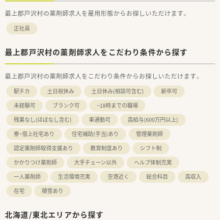
最上郡戸沢村の薬剤師求人を雇用形態からお探しいただけます。
正社員
最上郡戸沢村の薬剤師求人をこだわり条件から探す
最上郡戸沢村の薬剤師求人をこだわり条件からお探しいただけます。
駅チカ
土日祝休み
土日休み(相談可含む)
新卒可
未経験可
ブランク可
~18時までの職場
残業なし(ほぼなし含む)
車通勤可
高給与(600万円以上)
寮・借上社宅あり
住宅補助(手当)あり
管理薬剤師
認定薬剤師取得支援あり
教育制度あり
シフト制
かかりつけ薬剤師
大手チェーン以外
ヘルプ体制充実
一人薬剤師
生活環境充実
空港近く
総合科目
高収入
在宅
積雪あり
北海道/東北エリアから探す