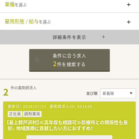
業種
を選ぶ
雇用形態 / 給与
を選ぶ
詳細条件を表示
条件に合う求人
2
件を
検索する
2
件の薬剤師求人
並び順
更新日：
2026/07/31
薬剤師求人ID：
401639
正社員
調剤薬局
【最上群戸沢村】≪高年収も相談可≫診療所との関係性も良
好。地域医療に貢献したい方におすすめ！