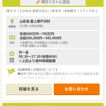
検討リストに追加
駅チカ
土日休み(相談可含む)
新卒可
未経験可
ブランク可
残業な
山形県 最上郡戸沢村
古口駅 (JR陸羽西線)
勤務地
年収600万円～700万円
月給500,000円～583,400円
給与
※各種手当・平均残業などを加味した想定
※年齢・経験により優遇
月～金
08：30～17：30（休憩60分）
勤務
※上記より週40時間勤務
時間
【店舗情報と応需状況について】
■最寄り駅である古口駅から徒歩5分というアクセス良好な立地
にて調剤薬局の運営を行っております。
■近隣の診療所より内科の処方箋を1日あたり30枚から40枚ほ
ど応需しており在宅業務にも対応します。
詳細を見る
お問い合わせ
■常勤の薬剤師1名と事務員1名の体制で協力しながら地域住民
の健康をサポートする風通しの良い店舗です。
【募集背景と求める人物像について】