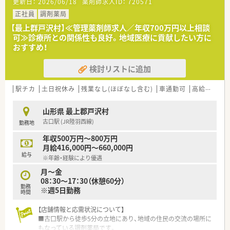
更新日：
2026/06/18
薬剤師求人ID：
720571
■今回は欠員補充のための急募となっており早期にご入職いた
だける意欲的な方を歓迎しております。
正社員
調剤薬局
■患者様とのコミュニケーションを大切にし地域医療に貢献し
【最上群戸沢村】≪管理薬剤師求人／年収700万円以上相談
たいという熱意を持つ方を求めております。
可≫診療所との関係性も良好。地域医療に貢献したい方に
■調剤業務の経験をお持ちの方を優遇いたしますが未経験の方
おすすめ！
でも意欲があればまずはご相談ください。
検討リストに追加
【法人特徴について】
■山形県最上地区にて3店舗の調剤薬局を運営し居宅介護支援も
行うなど地域包括ケアの中核を担います。
駅チカ
土日祝休み
残業なし(ほぼなし含む)
車通勤可
高給与(600万円以上)
■山形県内で第一号となる健康サポート薬局の認定を受けてお
り地域住民の健康維持に積極的に貢献します。
山形県 最上郡戸沢村
■他職種と緊密に連携しながら患者様の健康生活や病院から在
古口駅 (JR陸羽西線)
勤務地
宅へのスムーズな移行を全力で支援します。
年収500万円～800万円
月給416,000円～660,000円
給与
※年齢・経験により優遇
月～金
08：30～17：30（休憩60分）
勤務
※週5日勤務
時間
【店舗情報と応需状況について】
■古口駅から徒歩5分の立地にあり、地域の住民の交流の場所に
もなっている調剤薬局です。