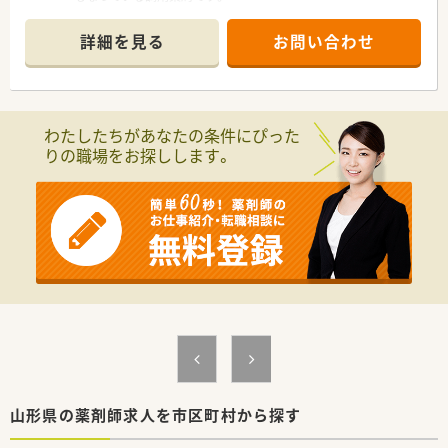
■主に近隣の診療所から内科の処方箋を受け付けており、1日の
応需枚数は30枚から40枚程度です。
詳細を見る
お問い合わせ
■地域に根ざした運営を行っており、居宅介護支援など在宅医療
の分野にも積極的に取り組んでいます。
【募集背景と求める人物像について】
■現在の店舗スタッフに欠員が発生したため、新たに管理薬剤師
わたしたちがあなたの条件にぴった
としてご活躍いただける方を急募しています。
りの職場をお探しします。
■年配の患者様との日常会話を楽しみながら、共感を持って優し
く丁寧に対応できるコミュニケーション能力を求めています。
■人口3000人規模の地域社会において、住民の方々と良好な関
係を築きながら地域医療に貢献したい方を歓迎します。
【法人特徴について】
■県内で3つの調剤薬局店舗を展開しており、地域包括ケアシス
テムの一翼を担う重要な役割を果たしています。
■多職種と綿密に連携し、クリーンベンチを活用した高度な在宅
支援を行うなど、専門性の高いサービスを提供しています。
■健康サポート薬局としての認定を受けており、患者様の健康な
生活をトータルでサポートする体制が整っています。
【求人情報について】
■管理薬剤師としての募集であり、これまでの調剤経験を十分に
山形県の薬剤師求人を市区町村から探す
活かして店舗運営の中核を担っていただきます。
■年収は500万円から最大800万円まで相談可能となっており、