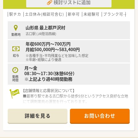
検討リストに追加
駅チカ
土日休み(相談可含む)
新卒可
未経験可
ブランク可
残業な
山形県 最上郡戸沢村
古口駅 (JR陸羽西線)
勤務地
年収600万円～700万円
月給500,000円～583,400円
給与
※各種手当・平均残業などを加味した想定
※年齢・経験により優遇
月～金
08：30～17：30（休憩60分）
勤務
※上記より週40時間勤務
時間
【店舗情報と応需状況について】
■最寄り駅である古口駅から徒歩5分というアクセス良好な立地
にて調剤薬局の運営を行っております。
■近隣の診療所より内科の処方箋を1日あたり30枚から40枚ほ
ど応需しており在宅業務にも対応します。
詳細を見る
お問い合わせ
■常勤の薬剤師1名と事務員1名の体制で協力しながら地域住民
の健康をサポートする風通しの良い店舗です。
【募集背景と求める人物像について】