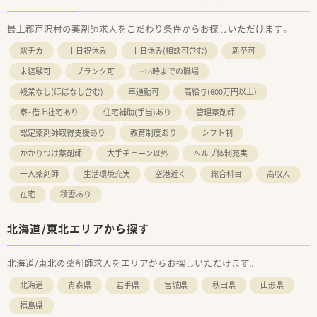
最上郡戸沢村の薬剤師求人をこだわり条件からお探しいただけます。
駅チカ
土日祝休み
土日休み(相談可含む)
新卒可
未経験可
ブランク可
~18時までの職場
残業なし(ほぼなし含む)
車通勤可
高給与(600万円以上)
寮・借上社宅あり
住宅補助(手当)あり
管理薬剤師
認定薬剤師取得支援あり
教育制度あり
シフト制
かかりつけ薬剤師
大手チェーン以外
ヘルプ体制充実
一人薬剤師
生活環境充実
空港近く
総合科目
高収入
在宅
積雪あり
北海道/東北エリアから探す
北海道/東北の薬剤師求人をエリアからお探しいただけます。
北海道
青森県
岩手県
宮城県
秋田県
山形県
福島県