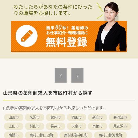
■今回は欠員補充のための急募となっており早期にご入職いた
わたしたちがあなたの条件にぴった
だける意欲的な方を歓迎しております。
りの職場をお探しします。
■患者様とのコミュニケーションを大切にし地域医療に貢献し
たいという熱意を持つ方を求めております。
■調剤業務の経験をお持ちの方を優遇いたしますが未経験の方
でも意欲があればまずはご相談ください。
【法人特徴について】
■山形県最上地区にて3店舗の調剤薬局を運営し居宅介護支援も
行うなど地域包括ケアの中核を担います。
■山形県内で第一号となる健康サポート薬局の認定を受けてお
り地域住民の健康維持に積極的に貢献します。
■他職種と緊密に連携しながら患者様の健康生活や病院から在
宅へのスムーズな移行を全力で支援します。
山形県の薬剤師求人を市区町村から探す
山形県の薬剤師求人を市区町村からお探しいただけます。
山形市
米沢市
鶴岡市
酒田市
新庄市
寒河江市
上山市
村山市
長井市
天童市
東根市
尾花沢市
南陽市
東村山郡山辺町
東村山郡中山町
西村山郡河北町