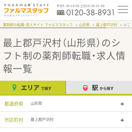
平日9：30-19：00 土日10：00-19：00
薬剤師の転職・求人サイト ファルマスタッフ
山形県
最上郡戸沢村
シフ
最上郡戸沢村（山形県）のシ
フト制
の薬剤師転職・求人情
報一覧
エリア
駅
で探す
から探す
都道府県
山形県
市区町村
最上郡戸沢村