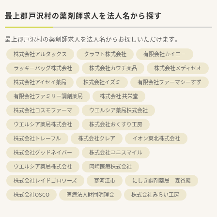
最上郡戸沢村の薬剤師求人を法人名から探す
最上郡戸沢村の薬剤師求人を法人名からお探しいただけます。
株式会社アルタックス
クラフト株式会社
有限会社カイエー
ラッキーバッグ株式会社
株式会社カワチ薬品
株式会社メディセオ
株式会社アイセイ薬局
株式会社イズミ
有限会社ファーマシーすず
有限会社ファミリー調剤薬局
株式会社 共栄堂
株式会社コスモファーマ
ウエルシア薬局株式会社
ウエルシア薬局株式会社
株式会社おくすり工房
株式会社トレーフル
株式会社クレア
イオン東北株式会社
株式会社グッドネイバー
株式会社ユニスマイル
ウエルシア薬局株式会社
岡崎医療株式会社
株式会社レイドゴロワーズ
寒河江市
にしき調剤薬局 森谷巖
株式会社OSCO
医療法人財団明理会
株式会社みらい工房