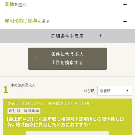
業種
を選ぶ
雇用形態 / 給与
を選ぶ
詳細条件を表示
条件に合う求人
1
件を
検索する
1
件の薬剤師求人
並び順
更新日：
2026/07/31
薬剤師求人ID：
401639
正社員
調剤薬局
【最上群戸沢村】≪高年収も相談可≫診療所との関係性も良
好。地域医療に貢献したい方におすすめ！