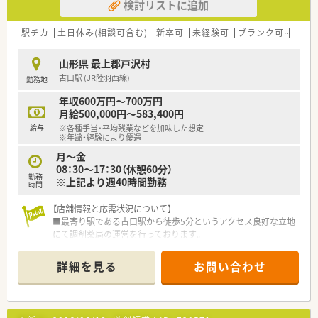
検討リストに追加
駅チカ
土日休み(相談可含む)
新卒可
未経験可
ブランク可
残業な
山形県 最上郡戸沢村
古口駅 (JR陸羽西線)
勤務地
年収600万円～700万円
月給500,000円～583,400円
給与
※各種手当・平均残業などを加味した想定
※年齢・経験により優遇
月～金
08：30～17：30（休憩60分）
勤務
※上記より週40時間勤務
時間
【店舗情報と応需状況について】
■最寄り駅である古口駅から徒歩5分というアクセス良好な立地
にて調剤薬局の運営を行っております。
■近隣の診療所より内科の処方箋を1日あたり30枚から40枚ほ
ど応需しており在宅業務にも対応します。
詳細を見る
お問い合わせ
■常勤の薬剤師1名と事務員1名の体制で協力しながら地域住民
の健康をサポートする風通しの良い店舗です。
【募集背景と求める人物像について】