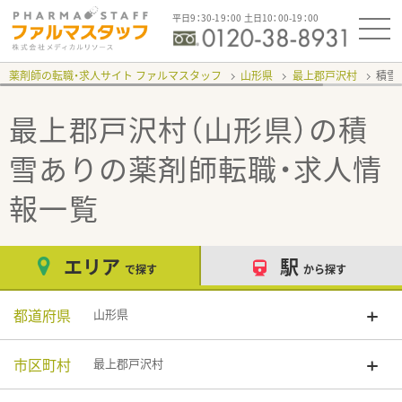
平日9：30-19：00 土日10：00-19：00
薬剤師の転職・求人サイト ファルマスタッフ
山形県
最上郡戸沢村
積雪
最上郡戸沢村（山形県）の積
雪あり
の薬剤師転職・求人情
報一覧
エリア
駅
で探す
から探す
都道府県
山形県
市区町村
最上郡戸沢村