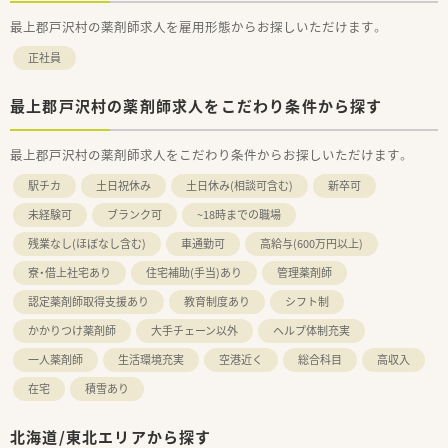
最上郡戸沢村の薬剤師求人を雇用形態からお探しいただけます。
正社員
最上郡戸沢村の薬剤師求人をこだわり条件から探す
最上郡戸沢村の薬剤師求人をこだわり条件からお探しいただけます。
駅チカ
土日祝休み
土日休み(相談可含む)
新卒可
未経験可
ブランク可
~18時までの職場
残業なし(ほぼなし含む)
車通勤可
高給与(600万円以上)
寮・借上社宅あり
住宅補助(手当)あり
管理薬剤師
認定薬剤師取得支援あり
教育制度あり
シフト制
かかりつけ薬剤師
大手チェーン以外
ヘルプ体制充実
一人薬剤師
生活環境充実
空港近く
総合科目
高収入
在宅
積雪あり
北海道/東北エリアから探す