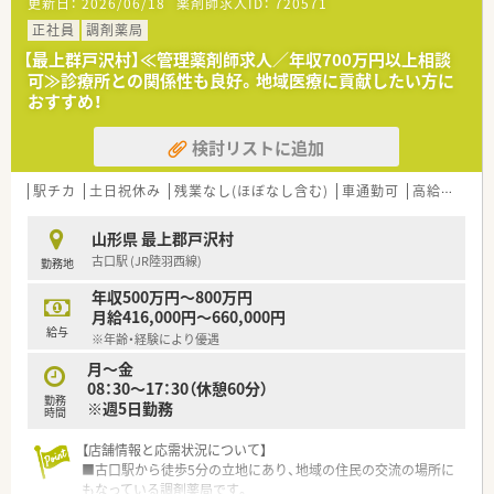
更新日：
2026/06/18
薬剤師求人ID：
720571
■今回は欠員補充のための急募となっており早期にご入職いた
だける意欲的な方を歓迎しております。
正社員
調剤薬局
■患者様とのコミュニケーションを大切にし地域医療に貢献し
【最上群戸沢村】≪管理薬剤師求人／年収700万円以上相談
たいという熱意を持つ方を求めております。
可≫診療所との関係性も良好。地域医療に貢献したい方に
■調剤業務の経験をお持ちの方を優遇いたしますが未経験の方
おすすめ！
でも意欲があればまずはご相談ください。
検討リストに追加
【法人特徴について】
■山形県最上地区にて3店舗の調剤薬局を運営し居宅介護支援も
行うなど地域包括ケアの中核を担います。
駅チカ
土日祝休み
残業なし(ほぼなし含む)
車通勤可
高給与(600万円以上)
■山形県内で第一号となる健康サポート薬局の認定を受けてお
り地域住民の健康維持に積極的に貢献します。
山形県 最上郡戸沢村
■他職種と緊密に連携しながら患者様の健康生活や病院から在
古口駅 (JR陸羽西線)
勤務地
宅へのスムーズな移行を全力で支援します。
年収500万円～800万円
月給416,000円～660,000円
給与
※年齢・経験により優遇
月～金
08：30～17：30（休憩60分）
勤務
※週5日勤務
時間
【店舗情報と応需状況について】
■古口駅から徒歩5分の立地にあり、地域の住民の交流の場所に
もなっている調剤薬局です。