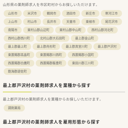
山形県の薬剤師求人を市区町村からお探しいただけます。
経験やスキルに応じて高水準の給与が提示されます。
■単身の世帯主には社宅費用を全額提供する制度があり、上限
山形市
米沢市
鶴岡市
酒田市
新庄市
寒河江市
30万円の引越し手当も支給されるため遠方からも安心です。
上山市
村山市
長井市
天童市
東根市
尾花沢市
南陽市
東村山郡山辺町
東村山郡中山町
西村山郡河北町
西村山郡西川町
北村山郡大石田町
最上郡金山町
最上郡最上町
最上郡舟形町
最上郡真室川町
最上郡戸沢村
東置賜郡高畠町
東置賜郡川西町
西置賜郡小国町
西置賜郡白鷹町
西置賜郡飯豊町
東田川郡三川町
飽海郡遊佐町
最上郡戸沢村の薬剤師求人を業種から探す
最上郡戸沢村の薬剤師求人を業種からお探しいただけます。
調剤薬局
最上郡戸沢村の薬剤師求人を雇用形態から探す