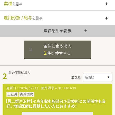
業種
を選ぶ
雇用形態 / 給与
を選ぶ
詳細条件を表示
条件に合う求人
2
件を
検索する
2
件の薬剤師求人
並び順
更新日：
2026/07/31
薬剤師求人ID：
401639
正社員
調剤薬局
【最上群戸沢村】≪高年収も相談可≫診療所との関係性も良
好。地域医療に貢献したい方におすすめ！