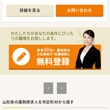
■主に近隣の診療所から内科の処方箋を受け付けており、1日の
応需枚数は30枚から40枚程度です。
詳細を見る
お問い合わせ
■地域に根ざした運営を行っており、居宅介護支援など在宅医療
の分野にも積極的に取り組んでいます。
【募集背景と求める人物像について】
■現在の店舗スタッフに欠員が発生したため、新たに管理薬剤師
わたしたちがあなたの条件にぴった
としてご活躍いただける方を急募しています。
りの職場をお探しします。
■年配の患者様との日常会話を楽しみながら、共感を持って優し
く丁寧に対応できるコミュニケーション能力を求めています。
■人口3000人規模の地域社会において、住民の方々と良好な関
係を築きながら地域医療に貢献したい方を歓迎します。
【法人特徴について】
■県内で3つの調剤薬局店舗を展開しており、地域包括ケアシス
テムの一翼を担う重要な役割を果たしています。
■多職種と綿密に連携し、クリーンベンチを活用した高度な在宅
支援を行うなど、専門性の高いサービスを提供しています。
■健康サポート薬局としての認定を受けており、患者様の健康な
生活をトータルでサポートする体制が整っています。
【求人情報について】
■管理薬剤師としての募集であり、これまでの調剤経験を十分に
山形県の薬剤師求人を市区町村から探す
活かして店舗運営の中核を担っていただきます。
■年収は500万円から最大800万円まで相談可能となっており、