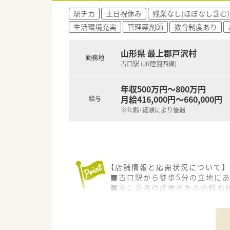
駅チカ
土日祝休み
残業なし(ほぼなし含む)
生活環境充実
管理薬剤師
教育制度あり
山形県 最上郡戸沢村
勤務地
古口駅 (JR陸羽西線)
年収500万円～800万円
月給416,000円～660,000円
給与
※年齢・経験により優遇
【店舗情報と応需状況について】
■古口駅から徒歩5分の立地に
■主に近隣の診療所から内科の処
■地域に根ざした運営を行って
【募集背景と求める人物像につい
■現在の店舗スタッフに欠員が