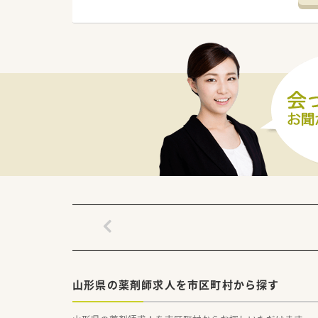
■年配の患者様との日常会話を
■人口3000人規模の地域社会
【法人特徴について】
■県内で3つの調剤薬局店舗を
■多職種と綿密に連携し、クリ
■健康サポート薬局としての認
【求人情報について】
■管理薬剤師としての募集であ
■年収は500万円から最大80
■単身の世帯主には社宅費用を
山形県の薬剤師求人を市区町村から探す