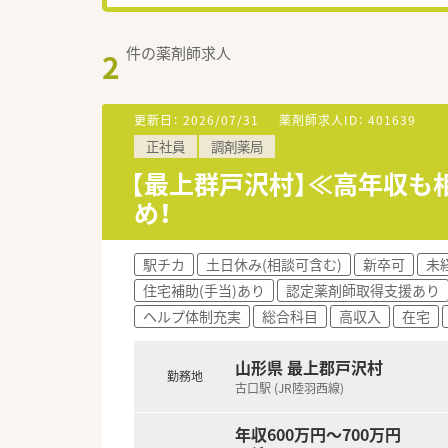
件の薬剤師求人
2
更新日：
2026/07/31
薬剤師求人ID：
401639
正社員
調剤薬局
【最上群戸沢村】≪高年収も
め！
駅チカ
土日休み(相談可含む)
新卒可
未
住宅補助(手当)あり
認定薬剤師取得支援あり
ヘルプ体制充実
総合科目
高収入
在宅
山形県 最上郡戸沢村
勤務地
古口駅 (JR陸羽西線)
年収600万円～700万円