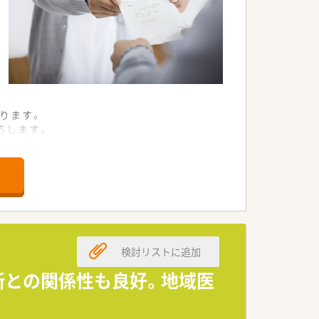
ります。
応します。
良い店舗です。
ります。
ております。
ください。
検討リストに追加
担います。
に貢献します。
所との関係性も良好。地域医
支援します。