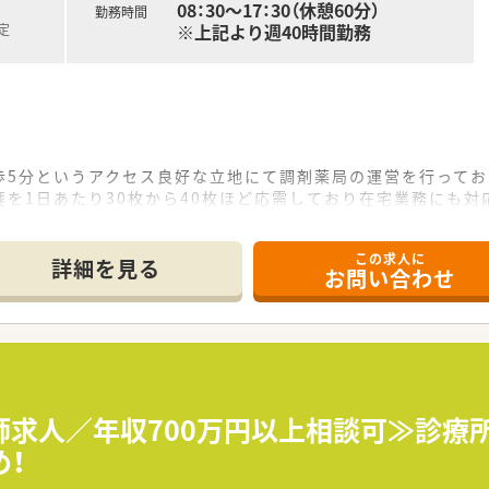
08：30～17：30（休憩60分）
勤務時間
※上記より週40時間勤務
定
歩5分というアクセス良好な立地にて調剤薬局の運営を行ってお
を1日あたり30枚から40枚ほど応需しており在宅業務にも対
名の体制で協力しながら地域住民の健康をサポートする風通しの
この求人に
て】
詳細を見る
お問い合わせ
となっており早期にご入職いただける意欲的な方を歓迎してお
ンを大切にし地域医療に貢献したいという熱意を持つ方を求め
を優遇いたしますが未経験の方でも意欲があればまずはご相談
調剤薬局を運営し居宅介護支援も行うなど地域包括ケアの中核を
サポート薬局の認定を受けており地域住民の健康維持に積極的
師求人／年収700万円以上相談可≫診療
患者様の健康生活や病院から在宅へのスムーズな移行を全力で
！