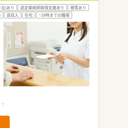
手当)あり
認定薬剤師取得支援あり
積雪あり
師
高収入
在宅
~18時までの職場
です。
います。
募しています。