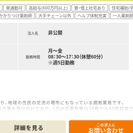
車通勤可
高給与(600万円以上)
寮・借上社宅あり
住宅補助(
かかりつけ薬剤師
大手チェーン以外
ヘルプ体制充実
一人薬剤
非公開
法人名
月～金
08：30～17：30（休憩60分）
勤務時間
※週5日勤務
あり、地域の住民の交流の場所にもなっている調剤薬局です。
方箋を受け付けており、1日の応需枚数は30枚から40枚程度
おり、居宅介護支援など在宅医療の分野にも積極的に取り組んで
この求人に
て】
詳細を見る
お問い合わせ
発生したため、新たに管理薬剤師としてご活躍いただける方を急