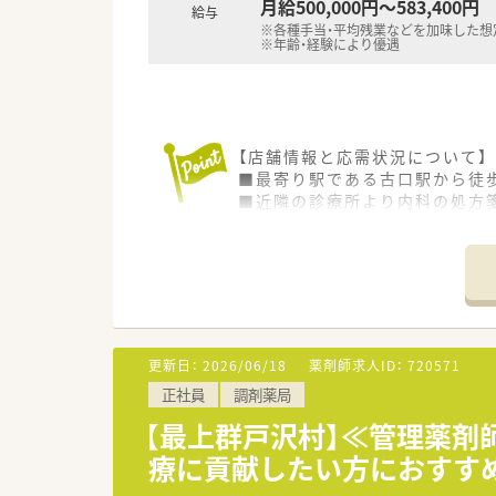
月給500,000円～583,400円
給与
※各種手当・平均残業などを加味した想
※年齢・経験により優遇
【店舗情報と応需状況について】
■最寄り駅である古口駅から徒
■近隣の診療所より内科の処方箋
■常勤の薬剤師1名と事務員1
【募集背景と求める人物像につい
■今回は欠員補充のための急募
■患者様とのコミュニケーショ
■調剤業務の経験をお持ちの方
更新日：
2026/06/18
薬剤師求人ID：
720571
【法人特徴について】
正社員
調剤薬局
■山形県最上地区にて3店舗の
■山形県内で第一号となる健康
【最上群戸沢村】≪管理薬剤
■他職種と緊密に連携しながら
療に貢献したい方におすすめ