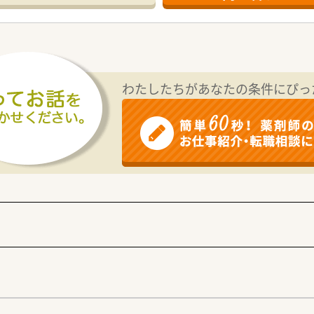
楽しみながら、共感を持って優しく丁寧に対応できるコミュニケ
において、住民の方々と良好な関係を築きながら地域医療に貢献
展開しており、地域包括ケアシステムの一翼を担う重要な役割を
ーンベンチを活用した高度な在宅支援を行うなど、専門性の高い
わたしたちがあなたの条件にぴっ
定を受けており、患者様の健康な生活をトータルでサポートする
り、これまでの調剤経験を十分に活かして店舗運営の中核を担っ
0万円まで相談可能となっており、経験やスキルに応じて高水準
全額提供する制度があり、上限30万円の引越し手当も支給され