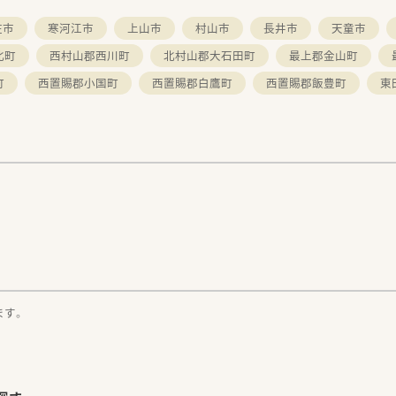
庄市
寒河江市
上山市
村山市
長井市
天童市
北町
西村山郡西川町
北村山郡大石田町
最上郡金山町
町
西置賜郡小国町
西置賜郡白鷹町
西置賜郡飯豊町
東
。
ます。