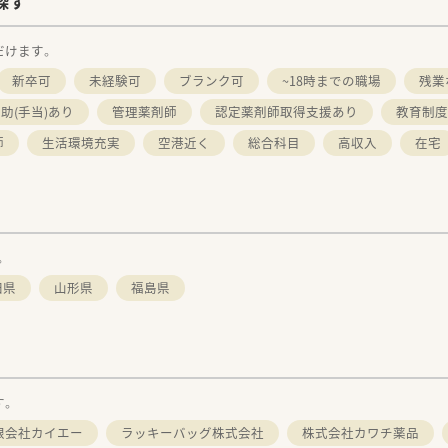
探す
だけます。
新卒可
未経験可
ブランク可
~18時までの職場
残業
助(手当)あり
管理薬剤師
認定薬剤師取得支援あり
教育制度
師
生活環境充実
空港近く
総合科目
高収入
在宅
。
田県
山形県
福島県
す。
限会社カイエー
ラッキーバッグ株式会社
株式会社カワチ薬品