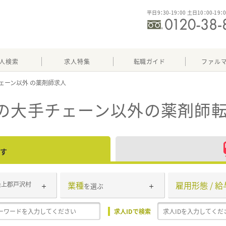
平日9：30-19：00 土日10：00-19：
人検索
求人特集
転職ガイド
ファル
ェーン以外
）の大手チェーン以外
の薬剤師転
す
業種
雇用形態 / 給
最上郡戸沢村
を選ぶ
求人IDで検索