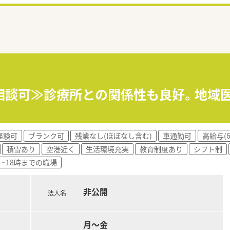
相談可≫診療所との関係性も良好。地域
経験可
ブランク可
残業なし(ほぼなし含む)
車通勤可
高給与(
積雪あり
空港近く
生活環境充実
教育制度あり
シフト制
~18時までの職場
非公開
法人名
月～金