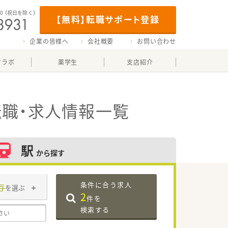
00
（祝日を除く）
【無料】転職サポート登録
企業の皆様へ
会社概要
お問い合わせ
マラボ
薬学生
支店紹介
職・求人情報一覧
駅
から探す
条件に合う求人
与
を選ぶ
2
件を
検索する