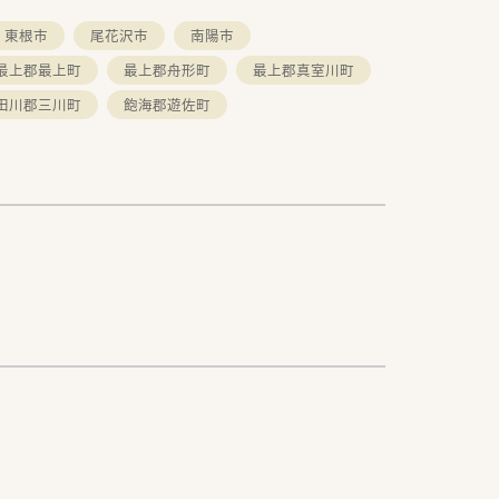
東根市
尾花沢市
南陽市
最上郡最上町
最上郡舟形町
最上郡真室川町
田川郡三川町
飽海郡遊佐町