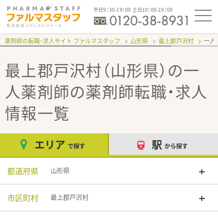
平日9：30-19：00 土日10：00-19：00
薬剤師の転職・求人サイト ファルマスタッフ
山形県
最上郡戸沢村
一人
最上郡戸沢村（山形県）の一
人薬剤師
の薬剤師転職・求人
情報一覧
エリア
駅
で探す
から探す
都道府県
山形県
市区町村
最上郡戸沢村