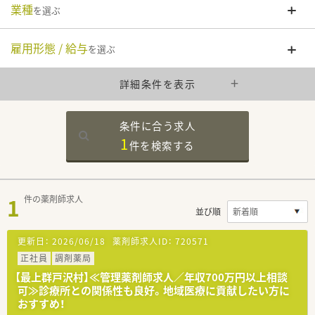
業種
を選ぶ
雇用形態 / 給与
を選ぶ
詳細条件を表示
条件に合う求人
1
件を
検索する
1
件の薬剤師求人
並び順
更新日：
2026/06/18
薬剤師求人ID：
720571
正社員
調剤薬局
【最上群戸沢村】≪管理薬剤師求人／年収700万円以上相談
可≫診療所との関係性も良好。地域医療に貢献したい方に
おすすめ！