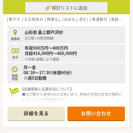
検討リストに追加
駅チカ
土日祝休み
残業なし(ほぼなし含む)
車通勤可
高給与(600万円以上)
山形県 最上郡戸沢村
古口駅 (JR陸羽西線)
勤務地
年収500万円～800万円
月給416,000円～660,000円
給与
※年齢・経験により優遇
月～金
08：30～17：30（休憩60分）
勤務
※週5日勤務
時間
【店舗情報と応需状況について】
■古口駅から徒歩5分の立地にあり、地域の住民の交流の場所に
もなっている調剤薬局です。
■主に近隣の診療所から内科の処方箋を受け付けており、1日の
応需枚数は30枚から40枚程度です。
詳細を見る
お問い合わせ
■地域に根ざした運営を行っており、居宅介護支援など在宅医療
の分野にも積極的に取り組んでいます。
【募集背景と求める人物像について】