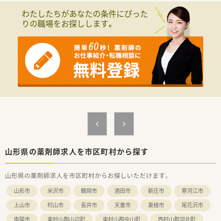
■現在の店舗スタッフに欠員が発生したため、新たに管理薬剤師
わたしたちがあなたの条件にぴった
としてご活躍いただける方を急募しています。
りの職場をお探しします。
■年配の患者様との日常会話を楽しみながら、共感を持って優し
く丁寧に対応できるコミュニケーション能力を求めています。
■人口3000人規模の地域社会において、住民の方々と良好な関
係を築きながら地域医療に貢献したい方を歓迎します。
【法人特徴について】
■県内で3つの調剤薬局店舗を展開しており、地域包括ケアシス
テムの一翼を担う重要な役割を果たしています。
■多職種と綿密に連携し、クリーンベンチを活用した高度な在宅
支援を行うなど、専門性の高いサービスを提供しています。
■健康サポート薬局としての認定を受けており、患者様の健康な
生活をトータルでサポートする体制が整っています。
【求人情報について】
■管理薬剤師としての募集であり、これまでの調剤経験を十分に
山形県の薬剤師求人を市区町村から探す
活かして店舗運営の中核を担っていただきます。
■年収は500万円から最大800万円まで相談可能となっており、
山形県の薬剤師求人を市区町村からお探しいただけます。
経験やスキルに応じて高水準の給与が提示されます。
■単身の世帯主には社宅費用を全額提供する制度があり、上限
山形市
米沢市
鶴岡市
酒田市
新庄市
寒河江市
30万円の引越し手当も支給されるため遠方からも安心です。
上山市
村山市
長井市
天童市
東根市
尾花沢市
南陽市
東村山郡山辺町
東村山郡中山町
西村山郡河北町