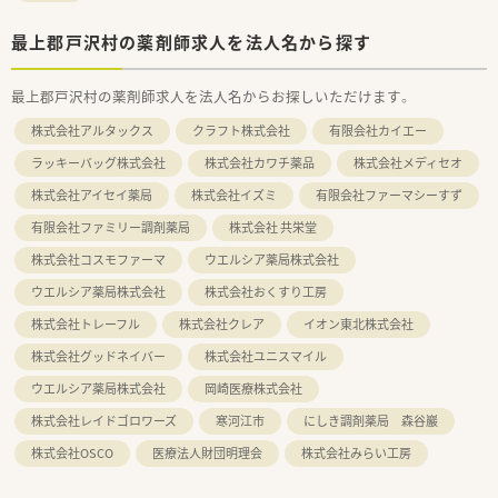
最上郡戸沢村の薬剤師求人を法人名から探す
最上郡戸沢村の薬剤師求人を法人名からお探しいただけます。
株式会社アルタックス
クラフト株式会社
有限会社カイエー
ラッキーバッグ株式会社
株式会社カワチ薬品
株式会社メディセオ
株式会社アイセイ薬局
株式会社イズミ
有限会社ファーマシーすず
有限会社ファミリー調剤薬局
株式会社 共栄堂
株式会社コスモファーマ
ウエルシア薬局株式会社
ウエルシア薬局株式会社
株式会社おくすり工房
株式会社トレーフル
株式会社クレア
イオン東北株式会社
株式会社グッドネイバー
株式会社ユニスマイル
ウエルシア薬局株式会社
岡崎医療株式会社
株式会社レイドゴロワーズ
寒河江市
にしき調剤薬局 森谷巖
株式会社OSCO
医療法人財団明理会
株式会社みらい工房