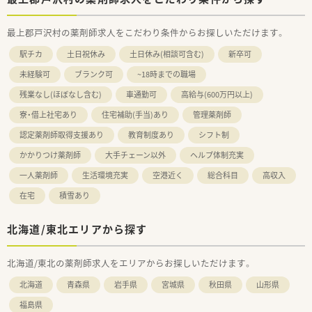
最上郡戸沢村の薬剤師求人をこだわり条件からお探しいただけます。
駅チカ
土日祝休み
土日休み(相談可含む)
新卒可
未経験可
ブランク可
~18時までの職場
残業なし(ほぼなし含む)
車通勤可
高給与(600万円以上)
寮・借上社宅あり
住宅補助(手当)あり
管理薬剤師
認定薬剤師取得支援あり
教育制度あり
シフト制
かかりつけ薬剤師
大手チェーン以外
ヘルプ体制充実
一人薬剤師
生活環境充実
空港近く
総合科目
高収入
在宅
積雪あり
北海道/東北エリアから探す
北海道/東北の薬剤師求人をエリアからお探しいただけます。
北海道
青森県
岩手県
宮城県
秋田県
山形県
福島県