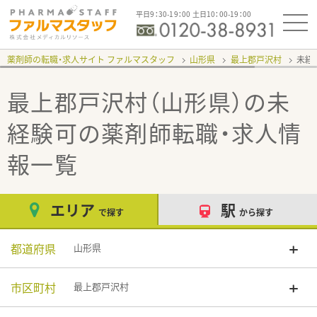
平日9：30-19：00 土日10：00-19：00
薬剤師の転職・求人サイト ファルマスタッフ
山形県
最上郡戸沢村
未経
最上郡戸沢村（山形県）の未
経験可
の薬剤師転職・求人情
報一覧
エリア
駅
で探す
から探す
都道府県
山形県
市区町村
最上郡戸沢村