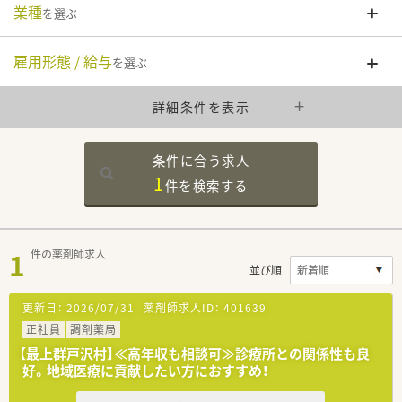
業種
を選ぶ
雇用形態 / 給与
を選ぶ
詳細条件を表示
条件に合う求人
1
件を
検索する
1
件の薬剤師求人
並び順
更新日：
2026/07/31
薬剤師求人ID：
401639
正社員
調剤薬局
【最上群戸沢村】≪高年収も相談可≫診療所との関係性も良
好。地域医療に貢献したい方におすすめ！