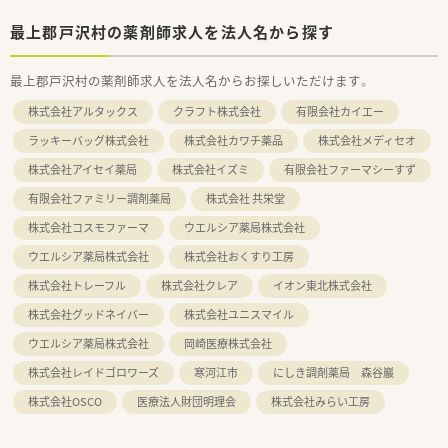
最上郡戸沢村の薬剤師求人を法人名から探す
最上郡戸沢村の薬剤師求人を法人名からお探しいただけます。
株式会社アルタックス
クラフト株式会社
有限会社カイエー
ラッキーバッグ株式会社
株式会社カワチ薬品
株式会社メディセオ
株式会社アイセイ薬局
株式会社イズミ
有限会社ファーマシーすず
有限会社ファミリー調剤薬局
株式会社 共栄堂
株式会社コスモファーマ
ウエルシア薬局株式会社
ウエルシア薬局株式会社
株式会社おくすり工房
株式会社トレーフル
株式会社クレア
イオン東北株式会社
株式会社グッドネイバー
株式会社ユニスマイル
ウエルシア薬局株式会社
岡崎医療株式会社
株式会社レイドゴロワーズ
寒河江市
にしき調剤薬局 森谷巖
株式会社OSCO
医療法人財団明理会
株式会社みらい工房