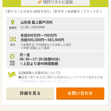
検討リストに追加
駅チカ
土日休み(相談可含む)
新卒可
未経験可
ブランク可
残業な
山形県 最上郡戸沢村
古口駅 (JR陸羽西線)
勤務地
年収600万円～700万円
月給500,000円～583,400円
給与
※各種手当・平均残業などを加味した想定
※年齢・経験により優遇
月～金
08：30～17：30（休憩60分）
勤務
※上記より週40時間勤務
時間
【店舗情報と応需状況について】
■最寄り駅である古口駅から徒歩5分というアクセス良好な立地
にて調剤薬局の運営を行っております。
■近隣の診療所より内科の処方箋を1日あたり30枚から40枚ほ
ど応需しており在宅業務にも対応します。
詳細を見る
お問い合わせ
■常勤の薬剤師1名と事務員1名の体制で協力しながら地域住民
の健康をサポートする風通しの良い店舗です。
【募集背景と求める人物像について】