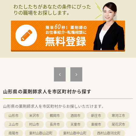
■今回は欠員補充のための急募となっており早期にご入職いた
わたしたちがあなたの条件にぴった
だける意欲的な方を歓迎しております。
りの職場をお探しします。
■患者様とのコミュニケーションを大切にし地域医療に貢献し
たいという熱意を持つ方を求めております。
■調剤業務の経験をお持ちの方を優遇いたしますが未経験の方
でも意欲があればまずはご相談ください。
【法人特徴について】
■山形県最上地区にて3店舗の調剤薬局を運営し居宅介護支援も
行うなど地域包括ケアの中核を担います。
■山形県内で第一号となる健康サポート薬局の認定を受けてお
り地域住民の健康維持に積極的に貢献します。
■他職種と緊密に連携しながら患者様の健康生活や病院から在
宅へのスムーズな移行を全力で支援します。
山形県の薬剤師求人を市区町村から探す
山形県の薬剤師求人を市区町村からお探しいただけます。
山形市
米沢市
鶴岡市
酒田市
新庄市
寒河江市
上山市
村山市
長井市
天童市
東根市
尾花沢市
南陽市
東村山郡山辺町
東村山郡中山町
西村山郡河北町