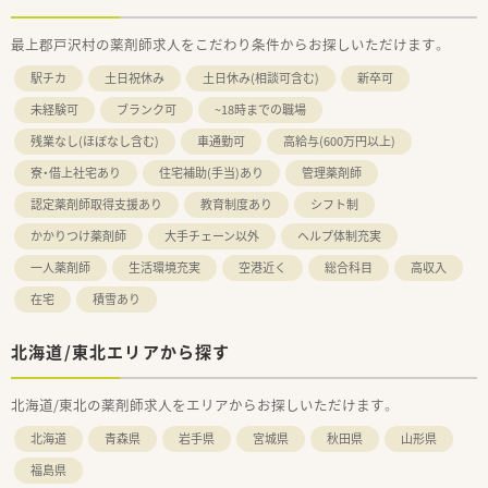
最上郡戸沢村の薬剤師求人をこだわり条件からお探しいただけます。
駅チカ
土日祝休み
土日休み(相談可含む)
新卒可
未経験可
ブランク可
~18時までの職場
残業なし(ほぼなし含む)
車通勤可
高給与(600万円以上)
寮・借上社宅あり
住宅補助(手当)あり
管理薬剤師
認定薬剤師取得支援あり
教育制度あり
シフト制
かかりつけ薬剤師
大手チェーン以外
ヘルプ体制充実
一人薬剤師
生活環境充実
空港近く
総合科目
高収入
在宅
積雪あり
北海道/東北エリアから探す
北海道/東北の薬剤師求人をエリアからお探しいただけます。
北海道
青森県
岩手県
宮城県
秋田県
山形県
福島県