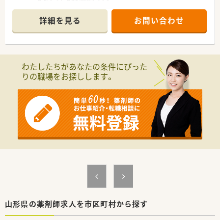
■主に近隣の診療所から内科の処方箋を受け付けており、1日の
応需枚数は30枚から40枚程度です。
詳細を見る
お問い合わせ
■地域に根ざした運営を行っており、居宅介護支援など在宅医療
の分野にも積極的に取り組んでいます。
【募集背景と求める人物像について】
■現在の店舗スタッフに欠員が発生したため、新たに管理薬剤師
わたしたちがあなたの条件にぴった
としてご活躍いただける方を急募しています。
りの職場をお探しします。
■年配の患者様との日常会話を楽しみながら、共感を持って優し
く丁寧に対応できるコミュニケーション能力を求めています。
■人口3000人規模の地域社会において、住民の方々と良好な関
係を築きながら地域医療に貢献したい方を歓迎します。
【法人特徴について】
■県内で3つの調剤薬局店舗を展開しており、地域包括ケアシス
テムの一翼を担う重要な役割を果たしています。
■多職種と綿密に連携し、クリーンベンチを活用した高度な在宅
支援を行うなど、専門性の高いサービスを提供しています。
■健康サポート薬局としての認定を受けており、患者様の健康な
生活をトータルでサポートする体制が整っています。
【求人情報について】
■管理薬剤師としての募集であり、これまでの調剤経験を十分に
山形県の薬剤師求人を市区町村から探す
活かして店舗運営の中核を担っていただきます。
■年収は500万円から最大800万円まで相談可能となっており、