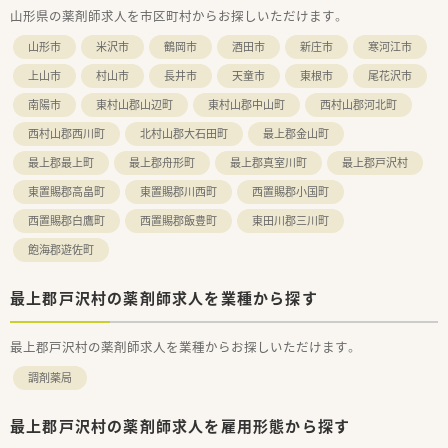
山形県の薬剤師求人を市区町村からお探しいただけます。
経験やスキルに応じて高水準の給与が提示されます。
■単身の世帯主には社宅費用を全額提供する制度があり、上限
山形市
米沢市
鶴岡市
酒田市
新庄市
寒河江市
30万円の引越し手当も支給されるため遠方からも安心です。
上山市
村山市
長井市
天童市
東根市
尾花沢市
南陽市
東村山郡山辺町
東村山郡中山町
西村山郡河北町
西村山郡西川町
北村山郡大石田町
最上郡金山町
最上郡最上町
最上郡舟形町
最上郡真室川町
最上郡戸沢村
東置賜郡高畠町
東置賜郡川西町
西置賜郡小国町
西置賜郡白鷹町
西置賜郡飯豊町
東田川郡三川町
飽海郡遊佐町
最上郡戸沢村の薬剤師求人を業種から探す
最上郡戸沢村の薬剤師求人を業種からお探しいただけます。
調剤薬局
最上郡戸沢村の薬剤師求人を雇用形態から探す