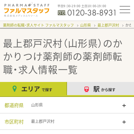
平日9：30-19：00 土日10：00-19：00
薬剤師の転職・求人サイト ファルマスタッフ
山形県
最上郡戸沢村
かか
最上郡戸沢村（山形県）のか
かりつけ薬剤師
の薬剤師転
職・求人情報一覧
エリア
駅
で探す
から探す
都道府県
山形県
市区町村
最上郡戸沢村