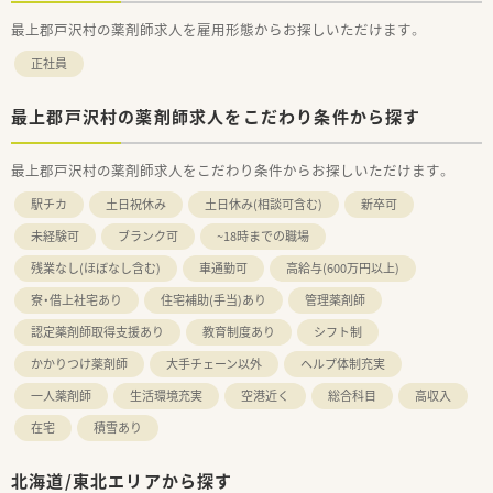
最上郡戸沢村の薬剤師求人を雇用形態からお探しいただけます。
正社員
最上郡戸沢村の薬剤師求人をこだわり条件から探す
最上郡戸沢村の薬剤師求人をこだわり条件からお探しいただけます。
駅チカ
土日祝休み
土日休み(相談可含む)
新卒可
未経験可
ブランク可
~18時までの職場
残業なし(ほぼなし含む)
車通勤可
高給与(600万円以上)
寮・借上社宅あり
住宅補助(手当)あり
管理薬剤師
認定薬剤師取得支援あり
教育制度あり
シフト制
かかりつけ薬剤師
大手チェーン以外
ヘルプ体制充実
一人薬剤師
生活環境充実
空港近く
総合科目
高収入
在宅
積雪あり
北海道/東北エリアから探す