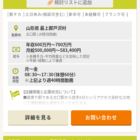
検討リストに追加
駅チカ
土日休み(相談可含む)
新卒可
未経験可
ブランク可
残業な
山形県 最上郡戸沢村
古口駅 (JR陸羽西線)
勤務地
年収600万円～700万円
月給500,000円～583,400円
給与
※各種手当・平均残業などを加味した想定
※年齢・経験により優遇
月～金
08：30～17：30（休憩60分）
勤務
※上記より週40時間勤務
時間
【店舗情報と応需状況について】
■最寄り駅である古口駅から徒歩5分というアクセス良好な立地
にて調剤薬局の運営を行っております。
■近隣の診療所より内科の処方箋を1日あたり30枚から40枚ほ
ど応需しており在宅業務にも対応します。
詳細を見る
お問い合わせ
■常勤の薬剤師1名と事務員1名の体制で協力しながら地域住民
の健康をサポートする風通しの良い店舗です。
【募集背景と求める人物像について】