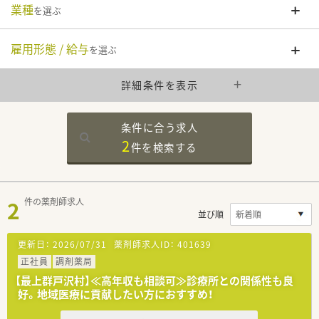
業種
を選ぶ
雇用形態 / 給与
を選ぶ
詳細条件を表示
条件に合う求人
2
件を
検索する
2
件の薬剤師求人
並び順
更新日：
2026/07/31
薬剤師求人ID：
401639
正社員
調剤薬局
【最上群戸沢村】≪高年収も相談可≫診療所との関係性も良
好。地域医療に貢献したい方におすすめ！