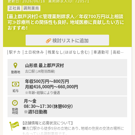
更新日：
2026/06/18
薬剤師求人ID：
720571
■今回は欠員補充のための急募となっており早期にご入職いた
だける意欲的な方を歓迎しております。
正社員
調剤薬局
■患者様とのコミュニケーションを大切にし地域医療に貢献し
【最上群戸沢村】≪管理薬剤師求人／年収700万円以上相談
たいという熱意を持つ方を求めております。
可≫診療所との関係性も良好。地域医療に貢献したい方に
■調剤業務の経験をお持ちの方を優遇いたしますが未経験の方
おすすめ！
でも意欲があればまずはご相談ください。
検討リストに追加
【法人特徴について】
■山形県最上地区にて3店舗の調剤薬局を運営し居宅介護支援も
行うなど地域包括ケアの中核を担います。
駅チカ
土日祝休み
残業なし(ほぼなし含む)
車通勤可
高給与(600万円以上)
■山形県内で第一号となる健康サポート薬局の認定を受けてお
り地域住民の健康維持に積極的に貢献します。
山形県 最上郡戸沢村
■他職種と緊密に連携しながら患者様の健康生活や病院から在
古口駅 (JR陸羽西線)
勤務地
宅へのスムーズな移行を全力で支援します。
年収500万円～800万円
月給416,000円～660,000円
給与
※年齢・経験により優遇
月～金
08：30～17：30（休憩60分）
勤務
※週5日勤務
時間
【店舗情報と応需状況について】
■古口駅から徒歩5分の立地にあり、地域の住民の交流の場所に
もなっている調剤薬局です。