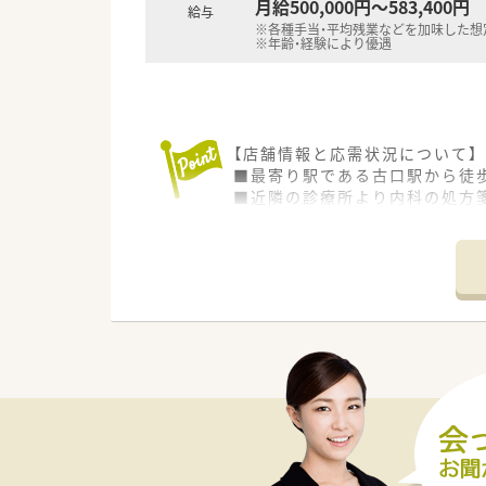
月給500,000円～583,400円
給与
※各種手当・平均残業などを加味した想
※年齢・経験により優遇
【店舗情報と応需状況について】
■最寄り駅である古口駅から徒
■近隣の診療所より内科の処方箋
■常勤の薬剤師1名と事務員1
【募集背景と求める人物像につい
■今回は欠員補充のための急募
■患者様とのコミュニケーショ
■調剤業務の経験をお持ちの方
【法人特徴について】
■山形県最上地区にて3店舗の
■山形県内で第一号となる健康
■他職種と緊密に連携しながら