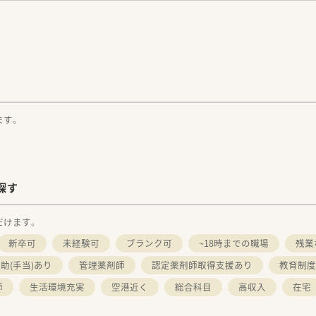
。
ます。
探す
だけます。
新卒可
未経験可
ブランク可
~18時までの職場
残業
助(手当)あり
管理薬剤師
認定薬剤師取得支援あり
教育制度
師
生活環境充実
空港近く
総合科目
高収入
在宅