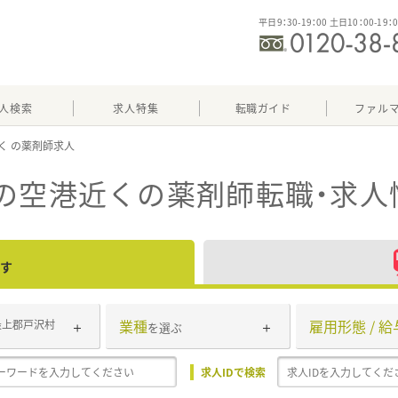
平日9：30-19：00 土日10：00-19：
人検索
求人特集
転職ガイド
ファル
く
の空港近く
の薬剤師転職・求人
す
業種
雇用形態 / 給
最上郡戸沢村
を選ぶ
求人IDで検索