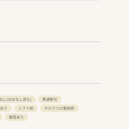
なし(ほぼなし含む)
車通勤可
あり
シフト制
かかりつけ薬剤師
積雪あり