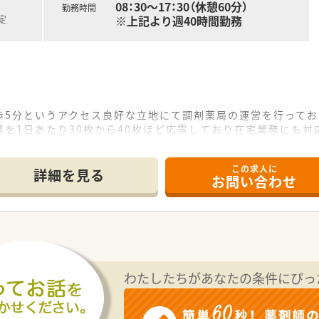
08：30～17：30（休憩60分）
勤務時間
※上記より週40時間勤務
定
歩5分というアクセス良好な立地にて調剤薬局の運営を行ってお
を1日あたり30枚から40枚ほど応需しており在宅業務にも対
名の体制で協力しながら地域住民の健康をサポートする風通しの
この求人に
て】
詳細を見る
お問い合わせ
となっており早期にご入職いただける意欲的な方を歓迎してお
ンを大切にし地域医療に貢献したいという熱意を持つ方を求め
を優遇いたしますが未経験の方でも意欲があればまずはご相談
調剤薬局を運営し居宅介護支援も行うなど地域包括ケアの中核を
サポート薬局の認定を受けており地域住民の健康維持に積極的
わたしたちがあなたの条件にぴっ
患者様の健康生活や病院から在宅へのスムーズな移行を全力で