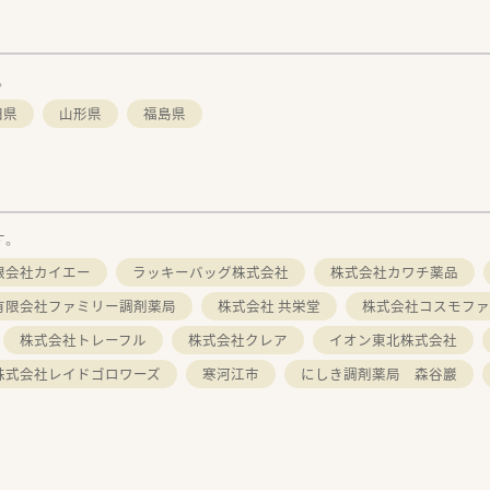
。
田県
山形県
福島県
す。
限会社カイエー
ラッキーバッグ株式会社
株式会社カワチ薬品
有限会社ファミリー調剤薬局
株式会社 共栄堂
株式会社コスモファ
株式会社トレーフル
株式会社クレア
イオン東北株式会社
株式会社レイドゴロワーズ
寒河江市
にしき調剤薬局 森谷巖