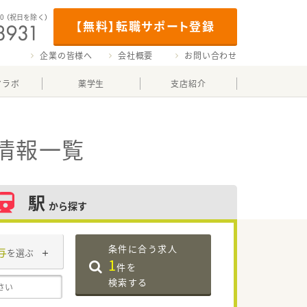
00
（祝日を除く）
【無料】転職サポート登録
企業の皆様へ
会社概要
お問い合わせ
マラボ
薬学生
支店紹介
情報一覧
駅
から探す
条件に合う求人
与
を選ぶ
1
件を
検索する