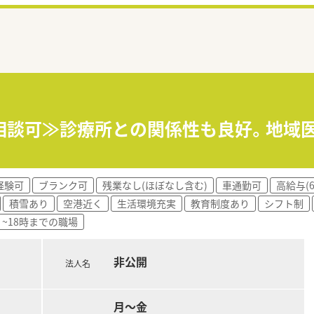
相談可≫診療所との関係性も良好。地域
経験可
ブランク可
残業なし(ほぼなし含む)
車通勤可
高給与(
積雪あり
空港近く
生活環境充実
教育制度あり
シフト制
~18時までの職場
非公開
法人名
月～金