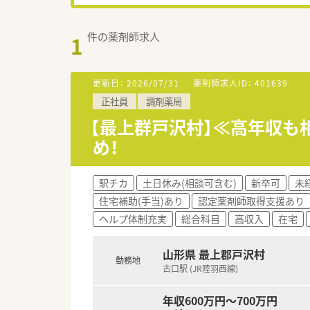
件の薬剤師求人
1
更新日：
2026/07/31
薬剤師求人ID：
401639
正社員
調剤薬局
【最上群戸沢村】≪高年収も
め！
駅チカ
土日休み(相談可含む)
新卒可
未
住宅補助(手当)あり
認定薬剤師取得支援あり
ヘルプ体制充実
総合科目
高収入
在宅
山形県 最上郡戸沢村
勤務地
古口駅 (JR陸羽西線)
年収600万円～700万円