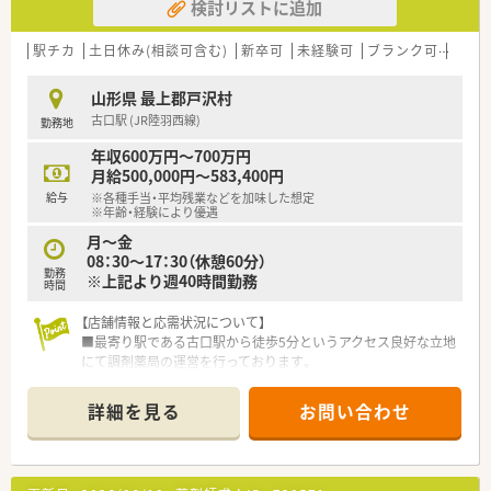
検討リストに追加
駅チカ
土日休み(相談可含む)
新卒可
未経験可
ブランク可
残業な
山形県 最上郡戸沢村
古口駅 (JR陸羽西線)
勤務地
年収600万円～700万円
月給500,000円～583,400円
給与
※各種手当・平均残業などを加味した想定
※年齢・経験により優遇
月～金
08：30～17：30（休憩60分）
勤務
※上記より週40時間勤務
時間
【店舗情報と応需状況について】
■最寄り駅である古口駅から徒歩5分というアクセス良好な立地
にて調剤薬局の運営を行っております。
■近隣の診療所より内科の処方箋を1日あたり30枚から40枚ほ
ど応需しており在宅業務にも対応します。
詳細を見る
お問い合わせ
■常勤の薬剤師1名と事務員1名の体制で協力しながら地域住民
の健康をサポートする風通しの良い店舗です。
【募集背景と求める人物像について】