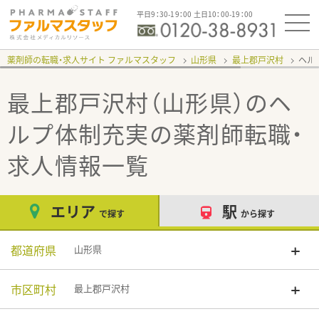
平日9：30-19：00 土日10：00-19：00
薬剤師の転職・求人サイト ファルマスタッフ
山形県
最上郡戸沢村
ヘル
最上郡戸沢村（山形県）のヘ
ルプ体制充実
の薬剤師転職・
求人情報一覧
エリア
駅
で探す
から探す
都道府県
山形県
市区町村
最上郡戸沢村