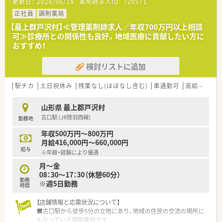
更新日：
2026/06/18
薬剤師求人ID：
720571
■今回は欠員補充のための急募となっており早期にご入職いた
だける意欲的な方を歓迎しております。
正社員
調剤薬局
■患者様とのコミュニケーションを大切にし地域医療に貢献し
【最上群戸沢村】≪管理薬剤師求人／年収700万円以上相談
たいという熱意を持つ方を求めております。
可≫診療所との関係性も良好。地域医療に貢献したい方に
■調剤業務の経験をお持ちの方を優遇いたしますが未経験の方
おすすめ！
でも意欲があればまずはご相談ください。
検討リストに追加
【法人特徴について】
■山形県最上地区にて3店舗の調剤薬局を運営し居宅介護支援も
行うなど地域包括ケアの中核を担います。
駅チカ
土日祝休み
残業なし(ほぼなし含む)
車通勤可
高給与(600万円以上)
■山形県内で第一号となる健康サポート薬局の認定を受けてお
り地域住民の健康維持に積極的に貢献します。
山形県 最上郡戸沢村
■他職種と緊密に連携しながら患者様の健康生活や病院から在
古口駅 (JR陸羽西線)
勤務地
宅へのスムーズな移行を全力で支援します。
年収500万円～800万円
月給416,000円～660,000円
給与
※年齢・経験により優遇
月～金
08：30～17：30（休憩60分）
勤務
※週5日勤務
時間
【店舗情報と応需状況について】
■古口駅から徒歩5分の立地にあり、地域の住民の交流の場所に
もなっている調剤薬局です。