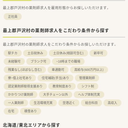
最上郡戸沢村の薬剤師求人を雇用形態からお探しいただけます。
正社員
最上郡戸沢村の薬剤師求人をこだわり条件から探す
最上郡戸沢村の薬剤師求人をこだわり条件からお探しいただけます。
駅チカ
土日祝休み
土日休み(相談可含む)
新卒可
未経験可
ブランク可
~18時までの職場
残業なし(ほぼなし含む)
車通勤可
高給与(600万円以上)
寮・借上社宅あり
住宅補助(手当)あり
管理薬剤師
認定薬剤師取得支援あり
教育制度あり
シフト制
かかりつけ薬剤師
大手チェーン以外
ヘルプ体制充実
一人薬剤師
生活環境充実
空港近く
総合科目
高収入
在宅
積雪あり
北海道/東北エリアから探す