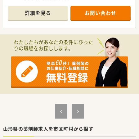
■主に近隣の診療所から内科の処方箋を受け付けており、1日の
応需枚数は30枚から40枚程度です。
詳細を見る
お問い合わせ
■地域に根ざした運営を行っており、居宅介護支援など在宅医療
の分野にも積極的に取り組んでいます。
【募集背景と求める人物像について】
■現在の店舗スタッフに欠員が発生したため、新たに管理薬剤師
わたしたちがあなたの条件にぴった
としてご活躍いただける方を急募しています。
りの職場をお探しします。
■年配の患者様との日常会話を楽しみながら、共感を持って優し
く丁寧に対応できるコミュニケーション能力を求めています。
■人口3000人規模の地域社会において、住民の方々と良好な関
係を築きながら地域医療に貢献したい方を歓迎します。
【法人特徴について】
■県内で3つの調剤薬局店舗を展開しており、地域包括ケアシス
テムの一翼を担う重要な役割を果たしています。
■多職種と綿密に連携し、クリーンベンチを活用した高度な在宅
支援を行うなど、専門性の高いサービスを提供しています。
■健康サポート薬局としての認定を受けており、患者様の健康な
生活をトータルでサポートする体制が整っています。
【求人情報について】
■管理薬剤師としての募集であり、これまでの調剤経験を十分に
山形県の薬剤師求人を市区町村から探す
活かして店舗運営の中核を担っていただきます。
■年収は500万円から最大800万円まで相談可能となっており、