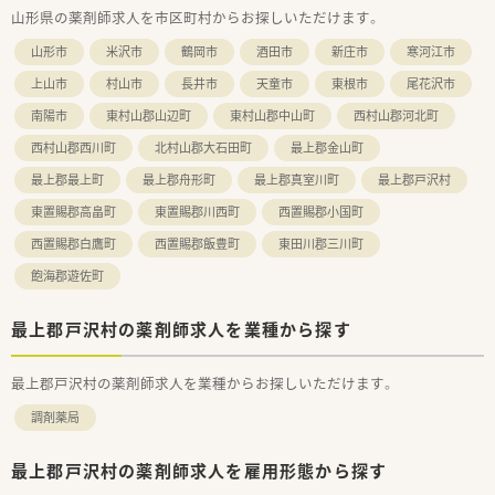
山形県の薬剤師求人を市区町村からお探しいただけます。
経験やスキルに応じて高水準の給与が提示されます。
■単身の世帯主には社宅費用を全額提供する制度があり、上限
山形市
米沢市
鶴岡市
酒田市
新庄市
寒河江市
30万円の引越し手当も支給されるため遠方からも安心です。
上山市
村山市
長井市
天童市
東根市
尾花沢市
南陽市
東村山郡山辺町
東村山郡中山町
西村山郡河北町
西村山郡西川町
北村山郡大石田町
最上郡金山町
最上郡最上町
最上郡舟形町
最上郡真室川町
最上郡戸沢村
東置賜郡高畠町
東置賜郡川西町
西置賜郡小国町
西置賜郡白鷹町
西置賜郡飯豊町
東田川郡三川町
飽海郡遊佐町
最上郡戸沢村の薬剤師求人を業種から探す
最上郡戸沢村の薬剤師求人を業種からお探しいただけます。
調剤薬局
最上郡戸沢村の薬剤師求人を雇用形態から探す