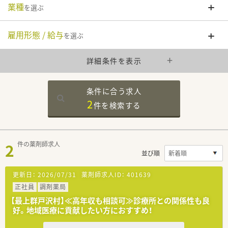
業種
を選ぶ
雇用形態 / 給与
を選ぶ
詳細条件を表示
条件に合う求人
2
件を
検索する
2
件の薬剤師求人
並び順
更新日：
2026/07/31
薬剤師求人ID：
401639
正社員
調剤薬局
【最上群戸沢村】≪高年収も相談可≫診療所との関係性も良
好。地域医療に貢献したい方におすすめ！