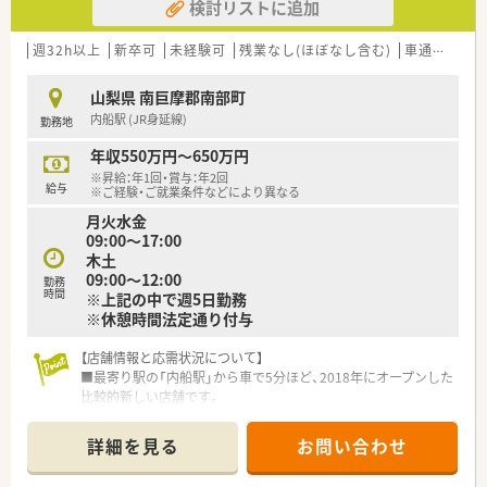
検討リストに追加
週32h以上
新卒可
未経験可
残業なし(ほぼなし含む)
車通勤可
高
山梨県 南巨摩郡南部町
内船駅 (JR身延線)
勤務地
年収550万円～650万円
※昇給：年1回・賞与：年2回
給与
※ご経験・ご就業条件などにより異なる
月火水金
09:00～17:00
木土
09:00～12:00
勤務
時間
※上記の中で週5日勤務
※休憩時間法定通り付与
【店舗情報と応需状況について】
■最寄り駅の「内船駅」から車で5分ほど、2018年にオープンした
比較的新しい店舗です。
■応需科目は内科と小児科がメインで、処方箋枚数は1日平均35
枚程度と落ち着いています。
詳細を見る
お問い合わせ
■薬剤師は常勤1名とパート1名が在籍し、協力しながら業務に
あたっています。