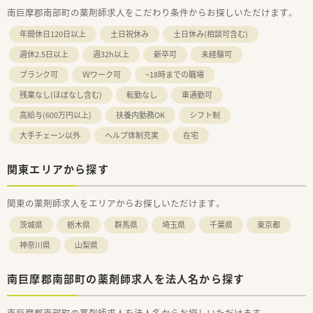
南巨摩郡南部町の薬剤師求人をこだわり条件からお探しいただけます。
年間休日120日以上
土日祝休み
土日休み(相談可含む)
週休2.5日以上
週32h以上
新卒可
未経験可
ブランク可
Ｗワーク可
~18時までの職場
残業なし(ほぼなし含む)
転勤なし
車通勤可
高給与(600万円以上)
扶養内勤務OK
シフト制
大手チェーン以外
ヘルプ体制充実
在宅
関東エリアから探す
関東の薬剤師求人をエリアからお探しいただけます。
茨城県
栃木県
群馬県
埼玉県
千葉県
東京都
神奈川県
山梨県
南巨摩郡南部町の薬剤師求人を法人名から探す
南巨摩郡南部町の薬剤師求人を法人名からお探しいただけます。