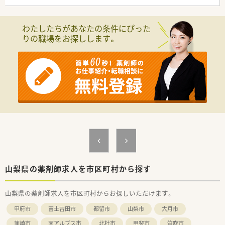
【勤務実態について】
■平日の開局時間は17時まで、木曜・土曜は12時までと、終業時
わたしたちがあなたの条件にぴった
間が早いのが特徴です。
りの職場をお探しします。
■法人全体の残業時間は月平均5時間から10時間程度と、非常に
少ない水準です。
■年間休日は114日から116日程度あり、夏季休暇（3日）や年末
年始休暇（4日）もございます。
【法人特徴について】
■山梨県を中心に12店舗の調剤薬局を展開し、地域のかかりつ
け薬局を目指しています。
■法人として託児所を保有し、男性の育休取得も推奨するなど、
子育て支援が手厚いです。
■勤続40年以上の従業員も在籍しており、離職率が低く、長く働
ける環境が特徴です。
山梨県の薬剤師求人を市区町村から探す
山梨県の薬剤師求人を市区町村からお探しいただけます。
甲府市
富士吉田市
都留市
山梨市
大月市
韮崎市
南アルプス市
北杜市
甲斐市
笛吹市