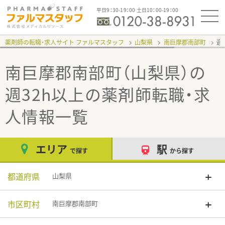
平日9：30-19：00 土日10：00-19：00
薬剤師の転職・求人サイト ファルマスタッフ
山梨県
南巨摩郡南部町
週
南巨摩郡南部町（山梨県）の
週32h以上
の薬剤師転職・求
人情報一覧
エリア
駅
で探す
から探す
都道府県
山梨県
市区町村
南巨摩郡南部町