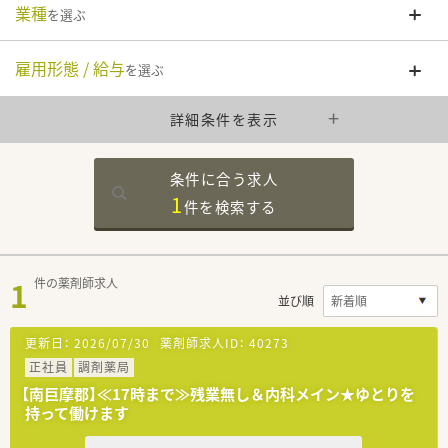
業種
を選ぶ
雇用形態 / 給与
を選ぶ
詳細条件を表示
条件に合う求人
1
件を
検索する
1
件の薬剤師求人
並び順
更新日：
2026/07/30
薬剤師求人ID：
40273
正社員
調剤薬局
【南巨摩郡】≪17時まで≫残業無し＆内科メイン★ゆとりを
持って働けます