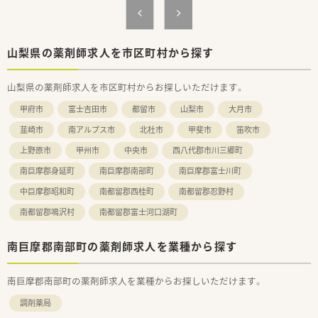
山梨県の薬剤師求人を市区町村から探す
山梨県の薬剤師求人を市区町村からお探しいただけます。
甲府市
富士吉田市
都留市
山梨市
大月市
韮崎市
南アルプス市
北杜市
甲斐市
笛吹市
上野原市
甲州市
中央市
西八代郡市川三郷町
南巨摩郡身延町
南巨摩郡南部町
南巨摩郡富士川町
中巨摩郡昭和町
南都留郡西桂町
南都留郡忍野村
南都留郡鳴沢村
南都留郡富士河口湖町
南巨摩郡南部町の薬剤師求人を業種から探す
南巨摩郡南部町の薬剤師求人を業種からお探しいただけます。
調剤薬局