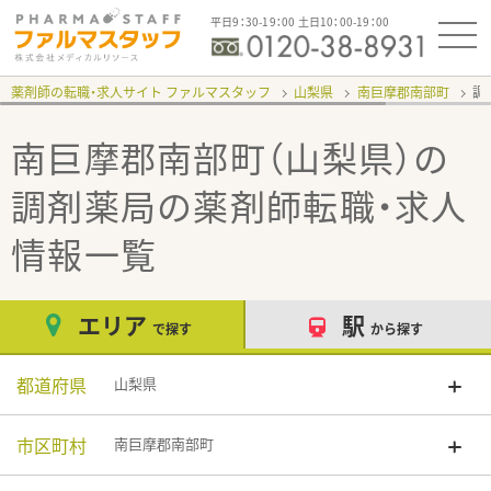
平日9：30-19：00 土日10：00-19：00
薬剤師の転職・求人サイト ファルマスタッフ
山梨県
南巨摩郡南部町
調
南巨摩郡南部町（山梨県）の
調剤薬局
の薬剤師転職・求人
情報一覧
エリア
駅
で探す
から探す
都道府県
山梨県
市区町村
南巨摩郡南部町