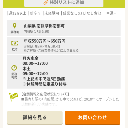
検討リストに追加
週32h以上
新卒可
未経験可
残業なし(ほぼなし含む)
車通勤可
高
山梨県 南巨摩郡南部町
内船駅 (JR身延線)
勤務地
年収550万円～650万円
※昇給：年1回・賞与：年2回
給与
※ご経験・ご就業条件などにより異なる
月火水金
09:00～17:00
木土
09:00～12:00
勤務
時間
※上記の中で週5日勤務
※休憩時間法定通り付与
【店舗情報と応需状況について】
■最寄り駅の「内船駅」から車で5分ほど、2018年にオープンした
比較的新しい店舗です。
■応需科目は内科と小児科がメインで、処方箋枚数は1日平均35
枚程度と落ち着いています。
詳細を見る
お問い合わせ
■薬剤師は常勤1名とパート1名が在籍し、協力しながら業務に
あたっています。