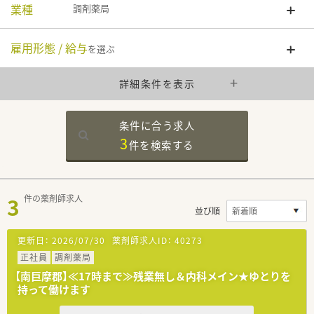
業種
調剤薬局
雇用形態 / 給与
を選ぶ
詳細条件を表示
条件に合う求人
3
件を
検索する
3
件の薬剤師求人
並び順
更新日：
2026/07/30
薬剤師求人ID：
40273
正社員
調剤薬局
【南巨摩郡】≪17時まで≫残業無し＆内科メイン★ゆとりを
持って働けます