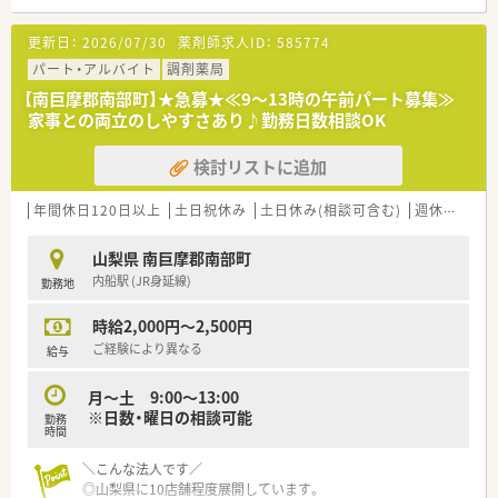
【勤務実態について】
更新日：
2026/07/30
薬剤師求人ID：
585774
■平日の開局時間は17時まで、木曜・土曜は12時までと、終業時
間が早いのが特徴です。
パート・アルバイト
調剤薬局
■法人全体の残業時間は月平均5時間から10時間程度と、非常に
【南巨摩郡南部町】★急募★≪9～13時の午前パート募集≫
少ない水準です。
家事との両立のしやすさあり♪勤務日数相談OK
■年間休日は114日から116日程度あり、夏季休暇（3日）や年末
年始休暇（4日）もございます。
検討リストに追加
【法人特徴について】
■山梨県を中心に12店舗の調剤薬局を展開し、地域のかかりつ
年間休日120日以上
土日祝休み
土日休み(相談可含む)
週休2.5日以上
け薬局を目指しています。
■法人として託児所を保有し、男性の育休取得も推奨するなど、
山梨県 南巨摩郡南部町
子育て支援が手厚いです。
内船駅 (JR身延線)
勤務地
■勤続40年以上の従業員も在籍しており、離職率が低く、長く働
ける環境が特徴です。
時給2,000円～2,500円
ご経験により異なる
給与
月～土 9:00～13:00
※日数・曜日の相談可能
勤務
時間
＼こんな法人です／
◎山梨県に10店舗程度展開しています。