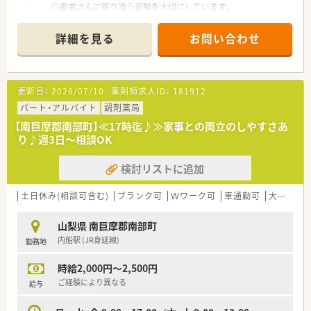
◎患者さんに寄り添う姿勢を大切にしています。
◎社員ひとりひとりが患者さんのために何ができるかを考え
地域のかかりつけ薬局を目指しています
詳細を見る
お問い合わせ
◎訪問在宅にも対応しています
◎カフェ併設店もあり、患者様が気軽に
健康相談へ来やすいような取り組みをしております
更新日：
2026/07/10
薬剤師求人ID：
181912
＼効率化をすすめています／
◎薬剤師さんの業務効率化の為ICT化を進めています
パート・アルバイト
調剤薬局
◎自動薬剤ピッキング装置などを導入している店舗もあり、
【南巨摩郡南部町】≪17時迄♪≫家事との両立のしやすさあ
業務スピードを高めながら調剤の安全性を確保をしております
り♪週3日～相談OK
◎ドライブスルーでのお薬のお渡し、オンライン服薬指導などに
も
検討リストに追加
対応しています
土日休み(相談可含む)
ブランク可
Ｗワーク可
車通勤可
大手チェーン以外
山梨県 南巨摩郡南部町
内船駅 (JR身延線)
勤務地
時給2,000円～2,500円
ご経験により異なる
給与