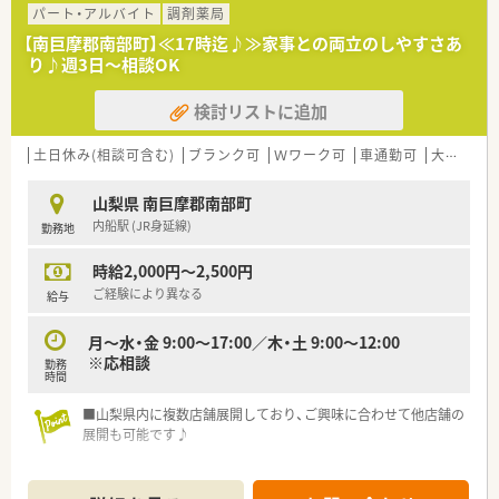
◎薬剤師さんの業務効率化の為ICT化を進めています
パート・アルバイト
調剤薬局
◎自動薬剤ピッキング装置などを導入している店舗もあり、
【南巨摩郡南部町】≪17時迄♪≫家事との両立のしやすさあ
業務スピードを高めながら調剤の安全性を確保をしております
り♪週3日～相談OK
◎ドライブスルーでのお薬のお渡し、オンライン服薬指導などに
も
検討リストに追加
対応しています
土日休み(相談可含む)
ブランク可
Ｗワーク可
車通勤可
大手チェーン以外
山梨県 南巨摩郡南部町
内船駅 (JR身延線)
勤務地
時給2,000円～2,500円
ご経験により異なる
給与
月～水・金 9:00～17:00／木・土 9:00～12:00
※応相談
勤務
時間
■山梨県内に複数店舗展開しており、ご興味に合わせて他店舗の
展開も可能です♪