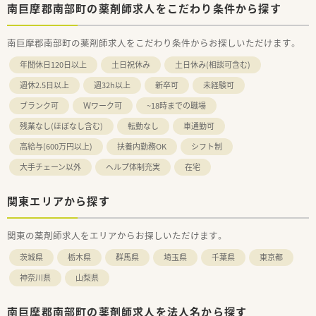
南巨摩郡南部町の薬剤師求人をこだわり条件から探す
南巨摩郡南部町の薬剤師求人をこだわり条件からお探しいただけます。
年間休日120日以上
土日祝休み
土日休み(相談可含む)
週休2.5日以上
週32h以上
新卒可
未経験可
ブランク可
Ｗワーク可
~18時までの職場
残業なし(ほぼなし含む)
転勤なし
車通勤可
高給与(600万円以上)
扶養内勤務OK
シフト制
大手チェーン以外
ヘルプ体制充実
在宅
関東エリアから探す
関東の薬剤師求人をエリアからお探しいただけます。
茨城県
栃木県
群馬県
埼玉県
千葉県
東京都
神奈川県
山梨県
南巨摩郡南部町の薬剤師求人を法人名から探す