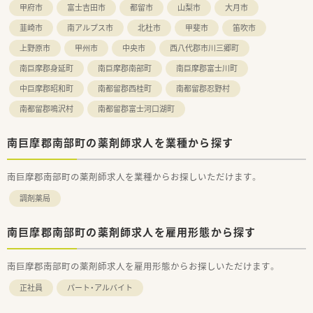
甲府市
富士吉田市
都留市
山梨市
大月市
韮崎市
南アルプス市
北杜市
甲斐市
笛吹市
上野原市
甲州市
中央市
西八代郡市川三郷町
南巨摩郡身延町
南巨摩郡南部町
南巨摩郡富士川町
中巨摩郡昭和町
南都留郡西桂町
南都留郡忍野村
南都留郡鳴沢村
南都留郡富士河口湖町
南巨摩郡南部町の薬剤師求人を業種から探す
南巨摩郡南部町の薬剤師求人を業種からお探しいただけます。
調剤薬局
南巨摩郡南部町の薬剤師求人を雇用形態から探す
南巨摩郡南部町の薬剤師求人を雇用形態からお探しいただけます。
正社員
パート・アルバイト