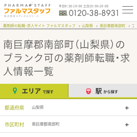
平日9：30-19：00 土日10：00-19：00
薬剤師の転職・求人サイト ファルマスタッフ
山梨県
南巨摩郡南部町
ブ
南巨摩郡南部町（山梨県）の
ブランク可
の薬剤師転職・求
人情報一覧
エリア
駅
で探す
から探す
都道府県
山梨県
市区町村
南巨摩郡南部町