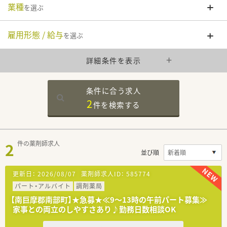
業種
を選ぶ
雇用形態 / 給与
を選ぶ
詳細条件を表示
条件に合う求人
2
件を
検索する
2
件の薬剤師求人
並び順
更新日：
2026/08/07
薬剤師求人ID：
585774
パート・アルバイト
調剤薬局
【南巨摩郡南部町】★急募★≪9～13時の午前パート募集≫
家事との両立のしやすさあり♪勤務日数相談OK